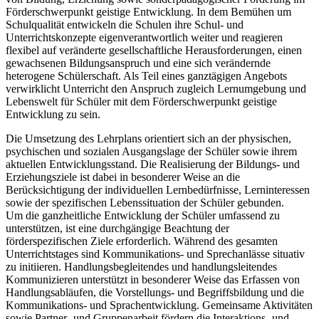
Förderschwerpunkt geistige Entwicklung. In dem Bemühen um
Schulqualität entwickeln die Schulen ihre Schul- und
Unterrichtskonzepte eigenverantwortlich weiter und reagieren
flexibel auf veränderte gesellschaftliche Herausforderungen, einen
gewachsenen Bildungsanspruch und eine sich verändernde
heterogene Schülerschaft. Als Teil eines ganztägigen Angebots
verwirklicht Unterricht den Anspruch zugleich Lernumgebung und
Lebenswelt für Schüler mit dem Förderschwerpunkt geistige
Entwicklung zu sein.
Die Umsetzung des Lehrplans orientiert sich an der physischen,
psychischen und sozialen Ausgangslage der Schüler sowie ihrem
aktuellen Entwicklungsstand. Die Realisierung der Bildungs- und
Erziehungsziele ist dabei in besonderer Weise an die
Berücksichtigung der individuellen Lernbedürfnisse, Lerninteressen
sowie der spezifischen Lebenssituation der Schüler gebunden.
Um die ganzheitliche Entwicklung der Schüler umfassend zu
unterstützen, ist eine durchgängige Beachtung der
förderspezifischen Ziele erforderlich. Während des gesamten
Unterrichtstages sind Kommunikations- und Sprechanlässe situativ
zu initiieren. Handlungsbegleitendes und handlungsleitendes
Kommunizieren unterstützt in besonderer Weise das Erfassen von
Handlungsabläufen, die Vorstellungs- und Begriffsbildung und die
Kommunikations- und Sprachentwicklung. Gemeinsame Aktivitäten
sowie Partner- und Gruppenarbeit fördern die Interaktions- und