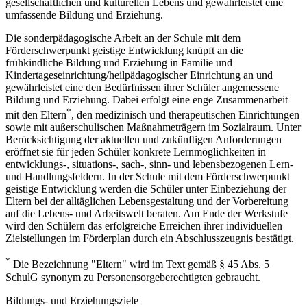
gesellschaftlichen und kulturellen Lebens und gewährleistet eine
umfassende Bildung und Erziehung.
Die sonderpädagogische Arbeit an der Schule mit dem
Förderschwerpunkt geistige Entwicklung knüpft an die
frühkindliche Bildung und Erziehung in Familie und
Kindertageseinrichtung/heilpädagogischer Einrichtung an und
gewährleistet eine den Bedürfnissen ihrer Schüler angemessene
Bildung und Erziehung. Dabei erfolgt eine enge Zusammenarbeit
*
mit den Eltern
, den medizinisch und therapeutischen Einrichtungen
sowie mit außerschulischen Maßnahmeträgern im Sozialraum. Unter
Berücksichtigung der aktuellen und zukünftigen Anforderungen
eröffnet sie für jeden Schüler konkrete Lernmöglichkeiten in
entwicklungs-, situations-, sach-, sinn- und lebensbezogenen Lern-
und Handlungsfeldern. In der Schule mit dem Förderschwerpunkt
geistige Entwicklung werden die Schüler unter Einbeziehung der
Eltern bei der alltäglichen Lebensgestaltung und der Vorbereitung
auf die Lebens- und Arbeitswelt beraten. Am Ende der Werkstufe
wird den Schülern das erfolgreiche Erreichen ihrer individuellen
Zielstellungen im Förderplan durch ein Abschlusszeugnis bestätigt.
*
Die Bezeichnung "Eltern" wird im Text gemäß § 45 Abs. 5
SchulG synonym zu Personensorgeberechtigten gebraucht.
Bildungs- und Erziehungsziele