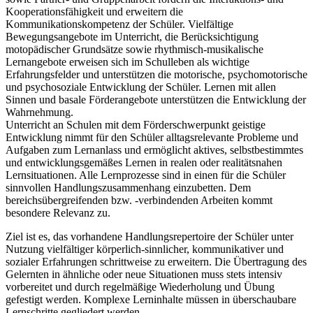
Kooperationsfähigkeit und erweitern die
Kommunikationskompetenz der Schüler. Vielfältige
Bewegungsangebote im Unterricht, die Berücksichtigung
motopädischer Grundsätze sowie rhythmisch-musikalische
Lernangebote erweisen sich im Schulleben als wichtige
Erfahrungsfelder und unterstützen die motorische, psychomotorische
und psychosoziale Entwicklung der Schüler. Lernen mit allen
Sinnen und basale Förderangebote unterstützen die Entwicklung der
Wahrnehmung.
Unterricht an Schulen mit dem Förderschwerpunkt geistige
Entwicklung nimmt für den Schüler alltagsrelevante Probleme und
Aufgaben zum Lernanlass und ermöglicht aktives, selbstbestimmtes
und entwicklungsgemäßes Lernen in realen oder realitätsnahen
Lernsituationen. Alle Lernprozesse sind in einen für die Schüler
sinnvollen Handlungszusammenhang einzubetten. Dem
bereichsübergreifenden bzw. -verbindenden Arbeiten kommt
besondere Relevanz zu.
Ziel ist es, das vorhandene Handlungsrepertoire der Schüler unter
Nutzung vielfältiger körperlich-sinnlicher, kommunikativer und
sozialer Erfahrungen schrittweise zu erweitern. Die Übertragung des
Gelernten in ähnliche oder neue Situationen muss stets intensiv
vorbereitet und durch regelmäßige Wiederholung und Übung
gefestigt werden. Komplexe Lerninhalte müssen in überschaubare
Lernschritte gegliedert werden.