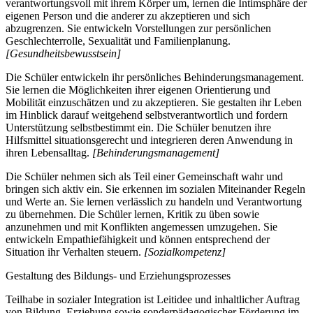
verantwortungsvoll mit ihrem Körper um, lernen die Intimsphäre der
eigenen Person und die anderer zu akzeptieren und sich
abzugrenzen. Sie entwickeln Vorstellungen zur persönlichen
Geschlechterrolle, Sexualität und Familienplanung.
[Gesundheitsbewusstsein]
Die Schüler entwickeln ihr persönliches Behinderungsmanagement.
Sie lernen die Möglichkeiten ihrer eigenen Orientierung und
Mobilität einzuschätzen und zu akzeptieren. Sie gestalten ihr Leben
im Hinblick darauf weitgehend selbstverantwortlich und fordern
Unterstützung selbstbestimmt ein. Die Schüler benutzen ihre
Hilfsmittel situationsgerecht und integrieren deren Anwendung in
ihren Lebensalltag.
[Behinderungsmanagement]
Die Schüler nehmen sich als Teil einer Gemeinschaft wahr und
bringen sich aktiv ein. Sie erkennen im sozialen Miteinander Regeln
und Werte an. Sie lernen verlässlich zu handeln und Verantwortung
zu übernehmen. Die Schüler lernen, Kritik zu üben sowie
anzunehmen und mit Konflikten angemessen umzugehen. Sie
entwickeln Empathiefähigkeit und können entsprechend der
Situation ihr Verhalten steuern.
[Sozialkompetenz]
Gestaltung des Bildungs- und Erziehungsprozesses
Teilhabe in sozialer Integration ist Leitidee und inhaltlicher Auftrag
von Bildung, Erziehung sowie sonderpädagogischer Förderung im