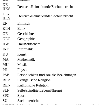
DE-
Deutsch-Heimatkunde/Sachunterricht
HKS
DE-
Deutsch-Heimatkunde/Sachunterricht
HKS
EN
Englisch
ETH
Ethik
GE
Geschichte
GEO
Geographie
HW
Hauswirtschaft
INF
Informatik
KU
Kunst
MA
Mathematik
MU
Musik
PH
Physik
PSB
Persönlichkeit und soziale Beziehungen
RE/e
Evangelische Religion
RE/k
Katholische Religion
SLF
Selbstständige Lebensführung
SPO
Sport
SU
Sachunterricht