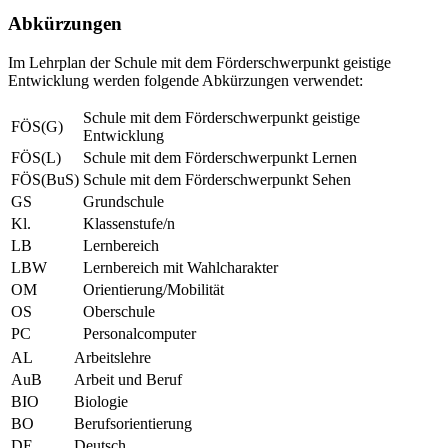
Abkürzungen
Im Lehrplan der Schule mit dem Förderschwerpunkt geistige
Entwicklung werden folgende Abkürzungen verwendet:
Schule mit dem Förderschwerpunkt geistige
FÖS(G)
Entwicklung
FÖS(L)
Schule mit dem Förderschwerpunkt Lernen
FÖS(BuS)
Schule mit dem Förderschwerpunkt Sehen
GS
Grundschule
Kl.
Klassenstufe/n
LB
Lernbereich
LBW
Lernbereich mit Wahlcharakter
OM
Orientierung/Mobilität
OS
Oberschule
PC
Personalcomputer
AL
Arbeitslehre
AuB
Arbeit und Beruf
BIO
Biologie
BO
Berufsorientierung
DE
Deutsch