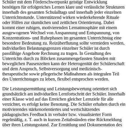
Schüler mit dem Förderschwerpunkt geistige Entwicklung
benötigen für erfolgreiches Lernen klare und verlässliche Strukturen
innerhalb des gesamten Schulalltags und innerhalb jeder einzelnen
Unterrichtsstunde. Unterstützend wirken wiederkehrende Rituale
oder Hilfen zur räumlichen und zeitlichen Orientierung. Dabei
kommt einer ruhigen, motivierenden Lernatmosphäre mit einem
ausgewogenen Wechsel von Anspannung und Entspannung, von
Konzentrations- und Ruhephasen im gesamten Unterrichtstag eine
besondere Bedeutung zu. Reizüberflutung sollte vermieden werden,
individuellen Belastungsgrenzen einzelner Schüler ist durch
passfähige Angebote Rechnung zu tragen. In Gestaltung des
Unterrichts durch zu Blöcken zusammengefassten Stunden mit
beweglichen Pausenzeiten kann der Heterogenität der Schülerschaft
und dem Anspruch, Selbstversorgung und medizinisch-
therapeutische sowie pflegerische Maßnahmen als integralen Teil
des Unterrichtstages zu leben, flexibel entsprochen werden.
Die Leistungsermittlung und Leistungsbewertung orientiert sich
grundsätzlich am individuellen Lernfortschritt der Schüler. Innerhalb
einer Klasse wird auf das Erreichen gleicher Lernziele für alle
verzichtet, es erfolgt keine Benotung. Die Schüler erhalten durch ein
motivierendes stärkenorientiertes und wertschätzendes
pädagogisches Feedback in verbaler bzw. visualisierter Form
regelmäßig, z. T. auch in kurzen Zeitabständen eine Rückmeldung
über ihren Leistungsstand. Zur Ermittlung und Dokumentation des