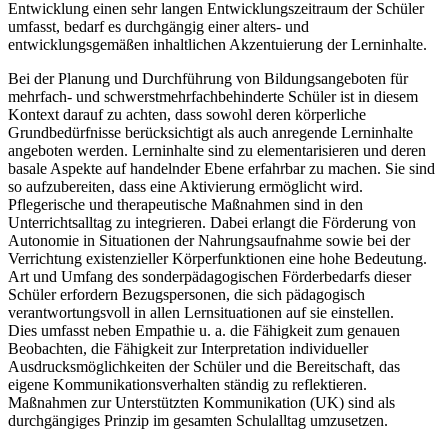
Entwicklung einen sehr langen Entwicklungszeitraum der Schüler
umfasst, bedarf es durchgängig einer alters- und
entwicklungsgemäßen inhaltlichen Akzentuierung der Lerninhalte.
Bei der Planung und Durchführung von Bildungsangeboten für
mehrfach- und schwerstmehrfachbehinderte Schüler ist in diesem
Kontext darauf zu achten, dass sowohl deren körperliche
Grundbedürfnisse berücksichtigt als auch anregende Lerninhalte
angeboten werden. Lerninhalte sind zu elementarisieren und deren
basale Aspekte auf handelnder Ebene erfahrbar zu machen. Sie sind
so aufzubereiten, dass eine Aktivierung ermöglicht wird.
Pflegerische und therapeutische Maßnahmen sind in den
Unterrichtsalltag zu integrieren. Dabei erlangt die Förderung von
Autonomie in Situationen der Nahrungsaufnahme sowie bei der
Verrichtung existenzieller Körperfunktionen eine hohe Bedeutung.
Art und Umfang des sonderpädagogischen Förderbedarfs dieser
Schüler erfordern Bezugspersonen, die sich pädagogisch
verantwortungsvoll in allen Lernsituationen auf sie einstellen.
Dies umfasst neben Empathie u. a. die Fähigkeit zum genauen
Beobachten, die Fähigkeit zur Interpretation individueller
Ausdrucksmöglichkeiten der Schüler und die Bereitschaft, das
eigene Kommunikationsverhalten ständig zu reflektieren.
Maßnahmen zur Unterstützten Kommunikation (UK) sind als
durchgängiges Prinzip im gesamten Schulalltag umzusetzen.