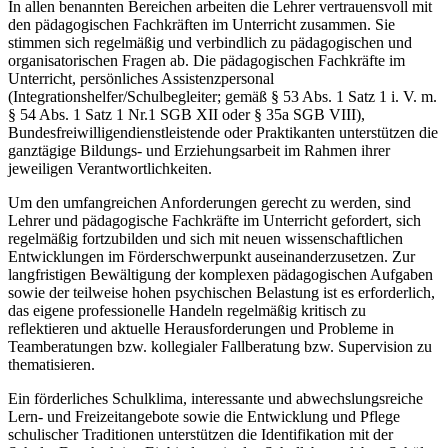
In allen benannten Bereichen arbeiten die Lehrer vertrauensvoll mit
den pädagogischen Fachkräften im Unterricht zusammen. Sie
stimmen sich regelmäßig und verbindlich zu pädagogischen und
organisatorischen Fragen ab. Die pädagogischen Fachkräfte im
Unterricht, persönliches Assistenzpersonal
(Integrationshelfer/Schulbegleiter; gemäß § 53 Abs. 1 Satz 1 i. V. m.
§ 54 Abs. 1 Satz 1 Nr.1 SGB XII oder § 35a SGB VIII),
Bundesfreiwilligendienstleistende oder Praktikanten unterstützen die
ganztägige Bildungs- und Erziehungsarbeit im Rahmen ihrer
jeweiligen Verantwortlichkeiten.
Um den umfangreichen Anforderungen gerecht zu werden, sind
Lehrer und pädagogische Fachkräfte im Unterricht gefordert, sich
regelmäßig fortzubilden und sich mit neuen wissenschaftlichen
Entwicklungen im Förderschwerpunkt auseinanderzusetzen. Zur
langfristigen Bewältigung der komplexen pädagogischen Aufgaben
sowie der teilweise hohen psychischen Belastung ist es erforderlich,
das eigene professionelle Handeln regelmäßig kritisch zu
reflektieren und aktuelle Herausforderungen und Probleme in
Teamberatungen bzw. kollegialer Fallberatung bzw. Supervision zu
thematisieren.
Ein förderliches Schulklima, interessante und abwechslungsreiche
Lern- und Freizeitangebote sowie die Entwicklung und Pflege
schulischer Traditionen unterstützen die Identifikation mit der