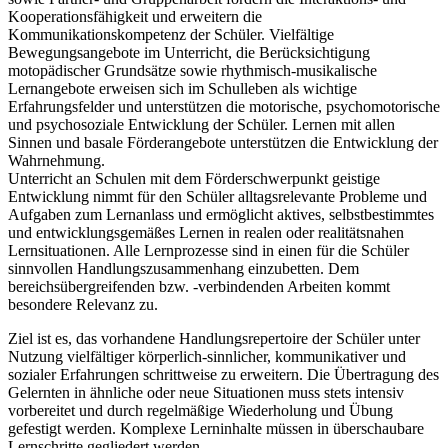
Kooperationsfähigkeit und erweitern die
Kommunikationskompetenz der Schüler. Vielfältige
Bewegungsangebote im Unterricht, die Berücksichtigung
motopädischer Grundsätze sowie rhythmisch-musikalische
Lernangebote erweisen sich im Schulleben als wichtige
Erfahrungsfelder und unterstützen die motorische, psychomotorische
und psychosoziale Entwicklung der Schüler. Lernen mit allen
Sinnen und basale Förderangebote unterstützen die Entwicklung der
Wahrnehmung.
Unterricht an Schulen mit dem Förderschwerpunkt geistige
Entwicklung nimmt für den Schüler alltagsrelevante Probleme und
Aufgaben zum Lernanlass und ermöglicht aktives, selbstbestimmtes
und entwicklungsgemäßes Lernen in realen oder realitätsnahen
Lernsituationen. Alle Lernprozesse sind in einen für die Schüler
sinnvollen Handlungszusammenhang einzubetten. Dem
bereichsübergreifenden bzw. -verbindenden Arbeiten kommt
besondere Relevanz zu.
Ziel ist es, das vorhandene Handlungsrepertoire der Schüler unter
Nutzung vielfältiger körperlich-sinnlicher, kommunikativer und
sozialer Erfahrungen schrittweise zu erweitern. Die Übertragung des
Gelernten in ähnliche oder neue Situationen muss stets intensiv
vorbereitet und durch regelmäßige Wiederholung und Übung
gefestigt werden. Komplexe Lerninhalte müssen in überschaubare
Lernschritte gegliedert werden.