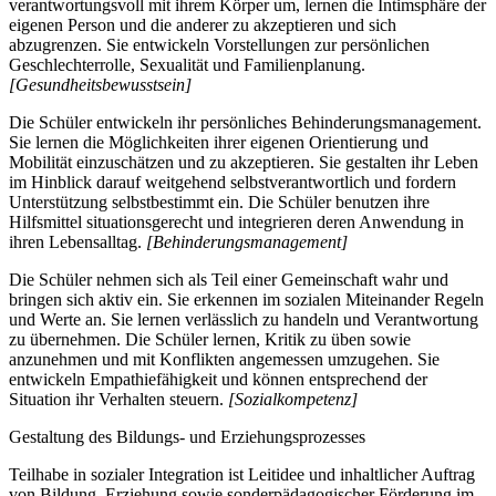
verantwortungsvoll mit ihrem Körper um, lernen die Intimsphäre der
eigenen Person und die anderer zu akzeptieren und sich
abzugrenzen. Sie entwickeln Vorstellungen zur persönlichen
Geschlechterrolle, Sexualität und Familienplanung.
[Gesundheitsbewusstsein]
Die Schüler entwickeln ihr persönliches Behinderungsmanagement.
Sie lernen die Möglichkeiten ihrer eigenen Orientierung und
Mobilität einzuschätzen und zu akzeptieren. Sie gestalten ihr Leben
im Hinblick darauf weitgehend selbstverantwortlich und fordern
Unterstützung selbstbestimmt ein. Die Schüler benutzen ihre
Hilfsmittel situationsgerecht und integrieren deren Anwendung in
ihren Lebensalltag.
[Behinderungsmanagement]
Die Schüler nehmen sich als Teil einer Gemeinschaft wahr und
bringen sich aktiv ein. Sie erkennen im sozialen Miteinander Regeln
und Werte an. Sie lernen verlässlich zu handeln und Verantwortung
zu übernehmen. Die Schüler lernen, Kritik zu üben sowie
anzunehmen und mit Konflikten angemessen umzugehen. Sie
entwickeln Empathiefähigkeit und können entsprechend der
Situation ihr Verhalten steuern.
[Sozialkompetenz]
Gestaltung des Bildungs- und Erziehungsprozesses
Teilhabe in sozialer Integration ist Leitidee und inhaltlicher Auftrag
von Bildung, Erziehung sowie sonderpädagogischer Förderung im