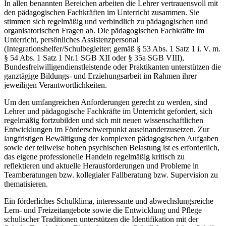
In allen benannten Bereichen arbeiten die Lehrer vertrauensvoll mit
den pädagogischen Fachkräften im Unterricht zusammen. Sie
stimmen sich regelmäßig und verbindlich zu pädagogischen und
organisatorischen Fragen ab. Die pädagogischen Fachkräfte im
Unterricht, persönliches Assistenzpersonal
(Integrationshelfer/Schulbegleiter; gemäß § 53 Abs. 1 Satz 1 i. V. m.
§ 54 Abs. 1 Satz 1 Nr.1 SGB XII oder § 35a SGB VIII),
Bundesfreiwilligendienstleistende oder Praktikanten unterstützen die
ganztägige Bildungs- und Erziehungsarbeit im Rahmen ihrer
jeweiligen Verantwortlichkeiten.
Um den umfangreichen Anforderungen gerecht zu werden, sind
Lehrer und pädagogische Fachkräfte im Unterricht gefordert, sich
regelmäßig fortzubilden und sich mit neuen wissenschaftlichen
Entwicklungen im Förderschwerpunkt auseinanderzusetzen. Zur
langfristigen Bewältigung der komplexen pädagogischen Aufgaben
sowie der teilweise hohen psychischen Belastung ist es erforderlich,
das eigene professionelle Handeln regelmäßig kritisch zu
reflektieren und aktuelle Herausforderungen und Probleme in
Teamberatungen bzw. kollegialer Fallberatung bzw. Supervision zu
thematisieren.
Ein förderliches Schulklima, interessante und abwechslungsreiche
Lern- und Freizeitangebote sowie die Entwicklung und Pflege
schulischer Traditionen unterstützen die Identifikation mit der