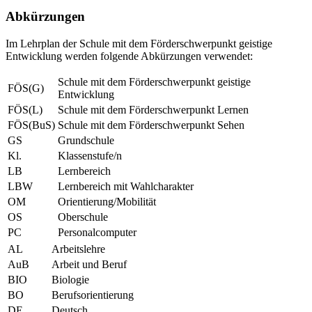
Abkürzungen
Im Lehrplan der Schule mit dem Förderschwerpunkt geistige
Entwicklung werden folgende Abkürzungen verwendet:
Schule mit dem Förderschwerpunkt geistige
FÖS(G)
Entwicklung
FÖS(L)
Schule mit dem Förderschwerpunkt Lernen
FÖS(BuS)
Schule mit dem Förderschwerpunkt Sehen
GS
Grundschule
Kl.
Klassenstufe/n
LB
Lernbereich
LBW
Lernbereich mit Wahlcharakter
OM
Orientierung/Mobilität
OS
Oberschule
PC
Personalcomputer
AL
Arbeitslehre
AuB
Arbeit und Beruf
BIO
Biologie
BO
Berufsorientierung
DE
Deutsch