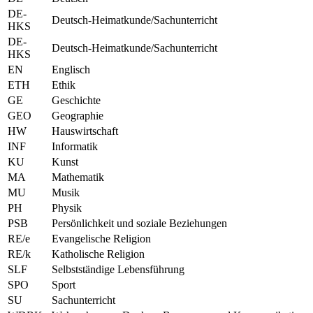
DE-
Deutsch-Heimatkunde/Sachunterricht
HKS
DE-
Deutsch-Heimatkunde/Sachunterricht
HKS
EN
Englisch
ETH
Ethik
GE
Geschichte
GEO
Geographie
HW
Hauswirtschaft
INF
Informatik
KU
Kunst
MA
Mathematik
MU
Musik
PH
Physik
PSB
Persönlichkeit und soziale Beziehungen
RE/e
Evangelische Religion
RE/k
Katholische Religion
SLF
Selbstständige Lebensführung
SPO
Sport
SU
Sachunterricht