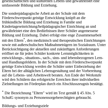
gesellschaftlichen und kulturellen Lebens und gewährleistet eine
umfassende Bildung und Erziehung.
Die sonderpädagogische Arbeit an der Schule mit dem
Förderschwerpunkt geistige Entwicklung knüpft an die
frühkindliche Bildung und Erziehung in Familie und
Kindertageseinrichtung/heilpädagogischer Einrichtung an und
gewährleistet eine den Bedürfnissen ihrer Schüler angemessene
Bildung und Erziehung. Dabei erfolgt eine enge Zusammenarbeit
*
mit den Eltern
, den medizinisch und therapeutischen Einrichtungen
sowie mit außerschulischen Maßnahmeträgern im Sozialraum. Unter
Berücksichtigung der aktuellen und zukünftigen Anforderungen
eröffnet sie für jeden Schüler konkrete Lernmöglichkeiten in
entwicklungs-, situations-, sach-, sinn- und lebensbezogenen Lern-
und Handlungsfeldern. In der Schule mit dem Förderschwerpunkt
geistige Entwicklung werden die Schüler unter Einbeziehung der
Eltern bei der alltäglichen Lebensgestaltung und der Vorbereitung
auf die Lebens- und Arbeitswelt beraten. Am Ende der Werkstufe
wird den Schülern das erfolgreiche Erreichen ihrer individuellen
Zielstellungen im Förderplan durch ein Abschlusszeugnis bestätigt.
*
Die Bezeichnung "Eltern" wird im Text gemäß § 45 Abs. 5
SchulG synonym zu Personensorgeberechtigten gebraucht.
Bildungs- und Erziehungsziele