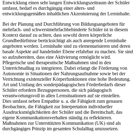
Entwicklung einen sehr langen Entwicklungszeitraum der Schüler
umfasst, bedarf es durchgängig einer alters- und
entwicklungsgemäßen inhaltlichen Akzentuierung der Lerninhalte.
Bei der Planung und Durchführung von Bildungsangeboten für
mehrfach- und schwerstmehrfachbehinderte Schüler ist in diesem
Kontext darauf zu achten, dass sowohl deren körperliche
Grundbedürfnisse berücksichtigt als auch anregende Lerninhalte
angeboten werden. Lerninhalte sind zu elementarisieren und deren
basale Aspekte auf handelnder Ebene erfahrbar zu machen. Sie sind
so aufzubereiten, dass eine Aktivierung ermöglicht wird.
Pflegerische und therapeutische Maßnahmen sind in den
Unterrichtsalltag zu integrieren. Dabei erlangt die Förderung von
Autonomie in Situationen der Nahrungsaufnahme sowie bei der
Verrichtung existenzieller Körperfunktionen eine hohe Bedeutung.
Art und Umfang des sonderpädagogischen Förderbedarfs dieser
Schüler erfordern Bezugspersonen, die sich pädagogisch
verantwortungsvoll in allen Lernsituationen auf sie einstellen.
Dies umfasst neben Empathie u. a. die Fähigkeit zum genauen
Beobachten, die Fähigkeit zur Interpretation individueller
Ausdrucksmöglichkeiten der Schüler und die Bereitschaft, das
eigene Kommunikationsverhalten ständig zu reflektieren.
Maßnahmen zur Unterstützten Kommunikation (UK) sind als
durchgängiges Prinzip im gesamten Schulalltag umzusetzen.