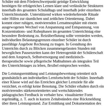
Schüler mit dem Förderschwerpunkt geistige Entwicklung
benötigen für erfolgreiches Lernen klare und verlässliche Strukturen
innerhalb des gesamten Schulalltags und innerhalb jeder einzelnen
Unterrichtsstunde. Unterstützend wirken wiederkehrende Rituale
oder Hilfen zur räumlichen und zeitlichen Orientierung. Dabei
kommt einer ruhigen, motivierenden Lernatmosphäre mit einem
ausgewogenen Wechsel von Anspannung und Entspannung, von
Konzentrations- und Ruhephasen im gesamten Unterrichtstag eine
besondere Bedeutung zu. Reizüberflutung sollte vermieden werden,
individuellen Belastungsgrenzen einzelner Schüler ist durch
passfähige Angebote Rechnung zu tragen. In Gestaltung des
Unterrichts durch zu Blöcken zusammengefassten Stunden mit
beweglichen Pausenzeiten kann der Heterogenität der Schülerschaft
und dem Anspruch, Selbstversorgung und medizinisch-
therapeutische sowie pflegerische Maßnahmen als integralen Teil
des Unterrichtstages zu leben, flexibel entsprochen werden.
Die Leistungsermittlung und Leistungsbewertung orientiert sich
grundsätzlich am individuellen Lernfortschritt der Schüler. Innerhalb
einer Klasse wird auf das Erreichen gleicher Lernziele für alle
verzichtet, es erfolgt keine Benotung. Die Schüler erhalten durch ein
motivierendes stärkenorientiertes und wertschätzendes
pädagogisches Feedback in verbaler bzw. visualisierter Form
regelmäßig, z. T. auch in kurzen Zeitabständen eine Rückmeldung
über ihren Leistungsstand. Zur Ermittlung und Dokumentation des