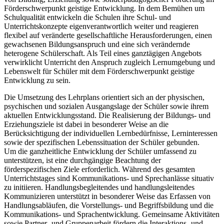
Förderschwerpunkt geistige Entwicklung. In dem Bemühen um
Schulqualität entwickeln die Schulen ihre Schul- und
Unterrichtskonzepte eigenverantwortlich weiter und reagieren
flexibel auf veränderte gesellschaftliche Herausforderungen, einen
gewachsenen Bildungsanspruch und eine sich verändernde
heterogene Schülerschaft. Als Teil eines ganztägigen Angebots
verwirklicht Unterricht den Anspruch zugleich Lernumgebung und
Lebenswelt für Schüler mit dem Förderschwerpunkt geistige
Entwicklung zu sein.
Die Umsetzung des Lehrplans orientiert sich an der physischen,
psychischen und sozialen Ausgangslage der Schüler sowie ihrem
aktuellen Entwicklungsstand. Die Realisierung der Bildungs- und
Erziehungsziele ist dabei in besonderer Weise an die
Berücksichtigung der individuellen Lernbedürfnisse, Lerninteressen
sowie der spezifischen Lebenssituation der Schüler gebunden.
Um die ganzheitliche Entwicklung der Schüler umfassend zu
unterstützen, ist eine durchgängige Beachtung der
förderspezifischen Ziele erforderlich. Während des gesamten
Unterrichtstages sind Kommunikations- und Sprechanlässe situativ
zu initiieren. Handlungsbegleitendes und handlungsleitendes
Kommunizieren unterstützt in besonderer Weise das Erfassen von
Handlungsabläufen, die Vorstellungs- und Begriffsbildung und die
Kommunikations- und Sprachentwicklung. Gemeinsame Aktivitäten
sowie Partner- und Gruppenarbeit fördern die Interaktions- und