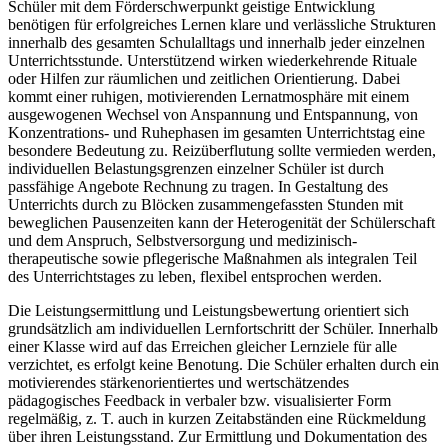
Schüler mit dem Förderschwerpunkt geistige Entwicklung
benötigen für erfolgreiches Lernen klare und verlässliche Strukturen
innerhalb des gesamten Schulalltags und innerhalb jeder einzelnen
Unterrichtsstunde. Unterstützend wirken wiederkehrende Rituale
oder Hilfen zur räumlichen und zeitlichen Orientierung. Dabei
kommt einer ruhigen, motivierenden Lernatmosphäre mit einem
ausgewogenen Wechsel von Anspannung und Entspannung, von
Konzentrations- und Ruhephasen im gesamten Unterrichtstag eine
besondere Bedeutung zu. Reizüberflutung sollte vermieden werden,
individuellen Belastungsgrenzen einzelner Schüler ist durch
passfähige Angebote Rechnung zu tragen. In Gestaltung des
Unterrichts durch zu Blöcken zusammengefassten Stunden mit
beweglichen Pausenzeiten kann der Heterogenität der Schülerschaft
und dem Anspruch, Selbstversorgung und medizinisch-
therapeutische sowie pflegerische Maßnahmen als integralen Teil
des Unterrichtstages zu leben, flexibel entsprochen werden.
Die Leistungsermittlung und Leistungsbewertung orientiert sich
grundsätzlich am individuellen Lernfortschritt der Schüler. Innerhalb
einer Klasse wird auf das Erreichen gleicher Lernziele für alle
verzichtet, es erfolgt keine Benotung. Die Schüler erhalten durch ein
motivierendes stärkenorientiertes und wertschätzendes
pädagogisches Feedback in verbaler bzw. visualisierter Form
regelmäßig, z. T. auch in kurzen Zeitabständen eine Rückmeldung
über ihren Leistungsstand. Zur Ermittlung und Dokumentation des