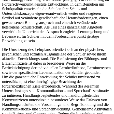
Förderschwerpunkt geistige Entwicklung. In dem Bemühen um
Schulqualität entwickeln die Schulen ihre Schul- und
Unterrichtskonzepte eigenverantwortlich weiter und reagieren
flexibel auf veränderte gesellschaftliche Herausforderungen, einen
gewachsenen Bildungsanspruch und eine sich verändernde
heterogene Schülerschaft. Als Teil eines ganztägigen Angebots
verwirklicht Unterricht den Anspruch zugleich Lernumgebung und
Lebenswelt für Schüler mit dem Förderschwerpunkt geistige
Entwicklung zu sein.
Die Umsetzung des Lehrplans orientiert sich an der physischen,
psychischen und sozialen Ausgangslage der Schüler sowie ihrem
aktuellen Entwicklungsstand. Die Realisierung der Bildungs- und
Erziehungsziele ist dabei in besonderer Weise an die
Berücksichtigung der individuellen Lernbedürfnisse, Lerninteressen
sowie der spezifischen Lebenssituation der Schüler gebunden.
Um die ganzheitliche Entwicklung der Schüler umfassend zu
unterstützen, ist eine durchgängige Beachtung der
förderspezifischen Ziele erforderlich. Während des gesamten
Unterrichtstages sind Kommunikations- und Sprechanlässe situativ
zu initiieren. Handlungsbegleitendes und handlungsleitendes
Kommunizieren unterstützt in besonderer Weise das Erfassen von
Handlungsabläufen, die Vorstellungs- und Begriffsbildung und die
Kommunikations- und Sprachentwicklung. Gemeinsame Aktivitäten
sowie Partner- und Gruppenarbeit fördern die Interaktions- und