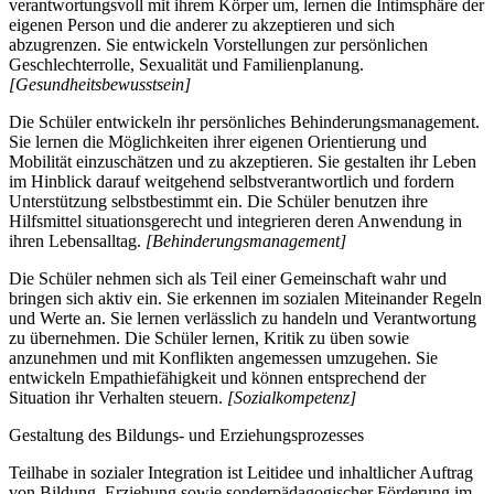
verantwortungsvoll mit ihrem Körper um, lernen die Intimsphäre der
eigenen Person und die anderer zu akzeptieren und sich
abzugrenzen. Sie entwickeln Vorstellungen zur persönlichen
Geschlechterrolle, Sexualität und Familienplanung.
[Gesundheitsbewusstsein]
Die Schüler entwickeln ihr persönliches Behinderungsmanagement.
Sie lernen die Möglichkeiten ihrer eigenen Orientierung und
Mobilität einzuschätzen und zu akzeptieren. Sie gestalten ihr Leben
im Hinblick darauf weitgehend selbstverantwortlich und fordern
Unterstützung selbstbestimmt ein. Die Schüler benutzen ihre
Hilfsmittel situationsgerecht und integrieren deren Anwendung in
ihren Lebensalltag.
[Behinderungsmanagement]
Die Schüler nehmen sich als Teil einer Gemeinschaft wahr und
bringen sich aktiv ein. Sie erkennen im sozialen Miteinander Regeln
und Werte an. Sie lernen verlässlich zu handeln und Verantwortung
zu übernehmen. Die Schüler lernen, Kritik zu üben sowie
anzunehmen und mit Konflikten angemessen umzugehen. Sie
entwickeln Empathiefähigkeit und können entsprechend der
Situation ihr Verhalten steuern.
[Sozialkompetenz]
Gestaltung des Bildungs- und Erziehungsprozesses
Teilhabe in sozialer Integration ist Leitidee und inhaltlicher Auftrag
von Bildung, Erziehung sowie sonderpädagogischer Förderung im