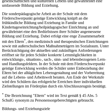
gesellschaftlichen und kulturellen Lebens und gewährleistet eine
umfassende Bildung und Erziehung.
Die sonderpädagogische Arbeit an der Schule mit dem
Förderschwerpunkt geistige Entwicklung knüpft an die
frühkindliche Bildung und Erziehung in Familie und
Kindertageseinrichtung/heilpädagogischer Einrichtung an und
gewährleistet eine den Bedürfnissen ihrer Schüler angemessene
Bildung und Erziehung. Dabei erfolgt eine enge Zusammenarbeit
*
mit den Eltern
, den medizinisch und therapeutischen Einrichtungen
sowie mit außerschulischen Maßnahmeträgern im Sozialraum. Unter
Berücksichtigung der aktuellen und zukünftigen Anforderungen
eröffnet sie für jeden Schüler konkrete Lernmöglichkeiten in
entwicklungs-, situations-, sach-, sinn- und lebensbezogenen Lern-
und Handlungsfeldern. In der Schule mit dem Förderschwerpunkt
geistige Entwicklung werden die Schüler unter Einbeziehung der
Eltern bei der alltäglichen Lebensgestaltung und der Vorbereitung
auf die Lebens- und Arbeitswelt beraten. Am Ende der Werkstufe
wird den Schülern das erfolgreiche Erreichen ihrer individuellen
Zielstellungen im Förderplan durch ein Abschlusszeugnis bestätigt.
*
Die Bezeichnung "Eltern" wird im Text gemäß § 45 Abs. 5
SchulG synonym zu Personensorgeberechtigten gebraucht.
Bildungs- und Erziehungsziele