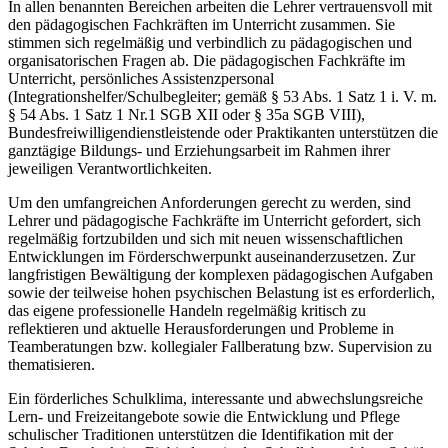
In allen benannten Bereichen arbeiten die Lehrer vertrauensvoll mit
den pädagogischen Fachkräften im Unterricht zusammen. Sie
stimmen sich regelmäßig und verbindlich zu pädagogischen und
organisatorischen Fragen ab. Die pädagogischen Fachkräfte im
Unterricht, persönliches Assistenzpersonal
(Integrationshelfer/Schulbegleiter; gemäß § 53 Abs. 1 Satz 1 i. V. m.
§ 54 Abs. 1 Satz 1 Nr.1 SGB XII oder § 35a SGB VIII),
Bundesfreiwilligendienstleistende oder Praktikanten unterstützen die
ganztägige Bildungs- und Erziehungsarbeit im Rahmen ihrer
jeweiligen Verantwortlichkeiten.
Um den umfangreichen Anforderungen gerecht zu werden, sind
Lehrer und pädagogische Fachkräfte im Unterricht gefordert, sich
regelmäßig fortzubilden und sich mit neuen wissenschaftlichen
Entwicklungen im Förderschwerpunkt auseinanderzusetzen. Zur
langfristigen Bewältigung der komplexen pädagogischen Aufgaben
sowie der teilweise hohen psychischen Belastung ist es erforderlich,
das eigene professionelle Handeln regelmäßig kritisch zu
reflektieren und aktuelle Herausforderungen und Probleme in
Teamberatungen bzw. kollegialer Fallberatung bzw. Supervision zu
thematisieren.
Ein förderliches Schulklima, interessante und abwechslungsreiche
Lern- und Freizeitangebote sowie die Entwicklung und Pflege
schulischer Traditionen unterstützen die Identifikation mit der