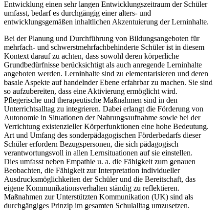
Entwicklung einen sehr langen Entwicklungszeitraum der Schüler
umfasst, bedarf es durchgängig einer alters- und
entwicklungsgemäßen inhaltlichen Akzentuierung der Lerninhalte.
Bei der Planung und Durchführung von Bildungsangeboten für
mehrfach- und schwerstmehrfachbehinderte Schüler ist in diesem
Kontext darauf zu achten, dass sowohl deren körperliche
Grundbedürfnisse berücksichtigt als auch anregende Lerninhalte
angeboten werden. Lerninhalte sind zu elementarisieren und deren
basale Aspekte auf handelnder Ebene erfahrbar zu machen. Sie sind
so aufzubereiten, dass eine Aktivierung ermöglicht wird.
Pflegerische und therapeutische Maßnahmen sind in den
Unterrichtsalltag zu integrieren. Dabei erlangt die Förderung von
Autonomie in Situationen der Nahrungsaufnahme sowie bei der
Verrichtung existenzieller Körperfunktionen eine hohe Bedeutung.
Art und Umfang des sonderpädagogischen Förderbedarfs dieser
Schüler erfordern Bezugspersonen, die sich pädagogisch
verantwortungsvoll in allen Lernsituationen auf sie einstellen.
Dies umfasst neben Empathie u. a. die Fähigkeit zum genauen
Beobachten, die Fähigkeit zur Interpretation individueller
Ausdrucksmöglichkeiten der Schüler und die Bereitschaft, das
eigene Kommunikationsverhalten ständig zu reflektieren.
Maßnahmen zur Unterstützten Kommunikation (UK) sind als
durchgängiges Prinzip im gesamten Schulalltag umzusetzen.