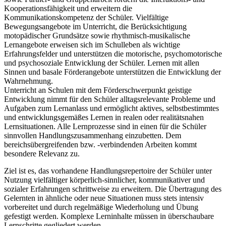
Kooperationsfähigkeit und erweitern die
Kommunikationskompetenz der Schüler. Vielfältige
Bewegungsangebote im Unterricht, die Berücksichtigung
motopädischer Grundsätze sowie rhythmisch-musikalische
Lernangebote erweisen sich im Schulleben als wichtige
Erfahrungsfelder und unterstützen die motorische, psychomotorische
und psychosoziale Entwicklung der Schüler. Lernen mit allen
Sinnen und basale Förderangebote unterstützen die Entwicklung der
Wahrnehmung.
Unterricht an Schulen mit dem Förderschwerpunkt geistige
Entwicklung nimmt für den Schüler alltagsrelevante Probleme und
Aufgaben zum Lernanlass und ermöglicht aktives, selbstbestimmtes
und entwicklungsgemäßes Lernen in realen oder realitätsnahen
Lernsituationen. Alle Lernprozesse sind in einen für die Schüler
sinnvollen Handlungszusammenhang einzubetten. Dem
bereichsübergreifenden bzw. -verbindenden Arbeiten kommt
besondere Relevanz zu.
Ziel ist es, das vorhandene Handlungsrepertoire der Schüler unter
Nutzung vielfältiger körperlich-sinnlicher, kommunikativer und
sozialer Erfahrungen schrittweise zu erweitern. Die Übertragung des
Gelernten in ähnliche oder neue Situationen muss stets intensiv
vorbereitet und durch regelmäßige Wiederholung und Übung
gefestigt werden. Komplexe Lerninhalte müssen in überschaubare
Lernschritte gegliedert werden.