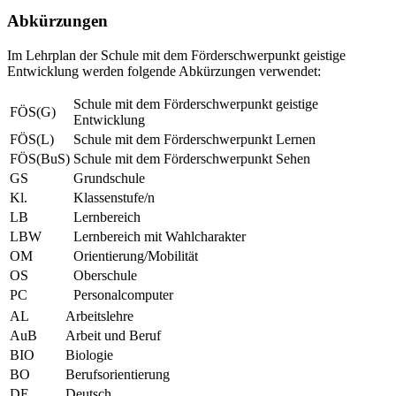
Abkürzungen
Im Lehrplan der Schule mit dem Förderschwerpunkt geistige
Entwicklung werden folgende Abkürzungen verwendet:
Schule mit dem Förderschwerpunkt geistige
FÖS(G)
Entwicklung
FÖS(L)
Schule mit dem Förderschwerpunkt Lernen
FÖS(BuS)
Schule mit dem Förderschwerpunkt Sehen
GS
Grundschule
Kl.
Klassenstufe/n
LB
Lernbereich
LBW
Lernbereich mit Wahlcharakter
OM
Orientierung/Mobilität
OS
Oberschule
PC
Personalcomputer
AL
Arbeitslehre
AuB
Arbeit und Beruf
BIO
Biologie
BO
Berufsorientierung
DE
Deutsch