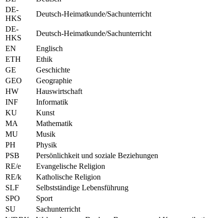
DE-
Deutsch-Heimatkunde/Sachunterricht
HKS
DE-
Deutsch-Heimatkunde/Sachunterricht
HKS
EN
Englisch
ETH
Ethik
GE
Geschichte
GEO
Geographie
HW
Hauswirtschaft
INF
Informatik
KU
Kunst
MA
Mathematik
MU
Musik
PH
Physik
PSB
Persönlichkeit und soziale Beziehungen
RE/e
Evangelische Religion
RE/k
Katholische Religion
SLF
Selbstständige Lebensführung
SPO
Sport
SU
Sachunterricht