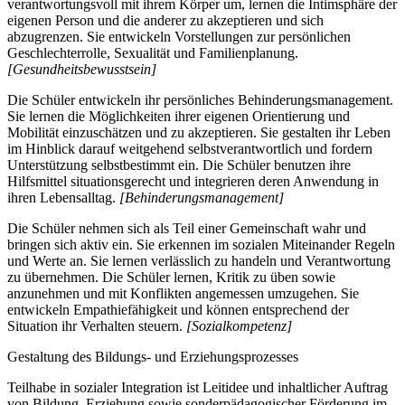
verantwortungsvoll mit ihrem Körper um, lernen die Intimsphäre der
eigenen Person und die anderer zu akzeptieren und sich
abzugrenzen. Sie entwickeln Vorstellungen zur persönlichen
Geschlechterrolle, Sexualität und Familienplanung.
[Gesundheitsbewusstsein]
Die Schüler entwickeln ihr persönliches Behinderungsmanagement.
Sie lernen die Möglichkeiten ihrer eigenen Orientierung und
Mobilität einzuschätzen und zu akzeptieren. Sie gestalten ihr Leben
im Hinblick darauf weitgehend selbstverantwortlich und fordern
Unterstützung selbstbestimmt ein. Die Schüler benutzen ihre
Hilfsmittel situationsgerecht und integrieren deren Anwendung in
ihren Lebensalltag.
[Behinderungsmanagement]
Die Schüler nehmen sich als Teil einer Gemeinschaft wahr und
bringen sich aktiv ein. Sie erkennen im sozialen Miteinander Regeln
und Werte an. Sie lernen verlässlich zu handeln und Verantwortung
zu übernehmen. Die Schüler lernen, Kritik zu üben sowie
anzunehmen und mit Konflikten angemessen umzugehen. Sie
entwickeln Empathiefähigkeit und können entsprechend der
Situation ihr Verhalten steuern.
[Sozialkompetenz]
Gestaltung des Bildungs- und Erziehungsprozesses
Teilhabe in sozialer Integration ist Leitidee und inhaltlicher Auftrag
von Bildung, Erziehung sowie sonderpädagogischer Förderung im