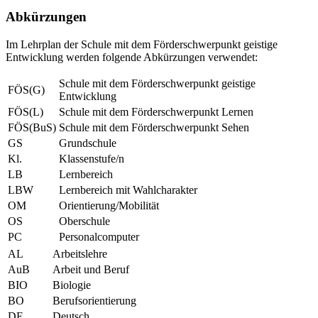
Abkürzungen
Im Lehrplan der Schule mit dem Förderschwerpunkt geistige
Entwicklung werden folgende Abkürzungen verwendet:
Schule mit dem Förderschwerpunkt geistige
FÖS(G)
Entwicklung
FÖS(L)
Schule mit dem Förderschwerpunkt Lernen
FÖS(BuS)
Schule mit dem Förderschwerpunkt Sehen
GS
Grundschule
Kl.
Klassenstufe/n
LB
Lernbereich
LBW
Lernbereich mit Wahlcharakter
OM
Orientierung/Mobilität
OS
Oberschule
PC
Personalcomputer
AL
Arbeitslehre
AuB
Arbeit und Beruf
BIO
Biologie
BO
Berufsorientierung
DE
Deutsch