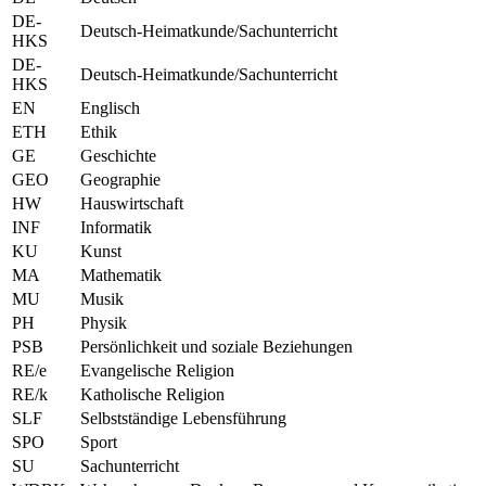
DE-
Deutsch-Heimatkunde/Sachunterricht
HKS
DE-
Deutsch-Heimatkunde/Sachunterricht
HKS
EN
Englisch
ETH
Ethik
GE
Geschichte
GEO
Geographie
HW
Hauswirtschaft
INF
Informatik
KU
Kunst
MA
Mathematik
MU
Musik
PH
Physik
PSB
Persönlichkeit und soziale Beziehungen
RE/e
Evangelische Religion
RE/k
Katholische Religion
SLF
Selbstständige Lebensführung
SPO
Sport
SU
Sachunterricht