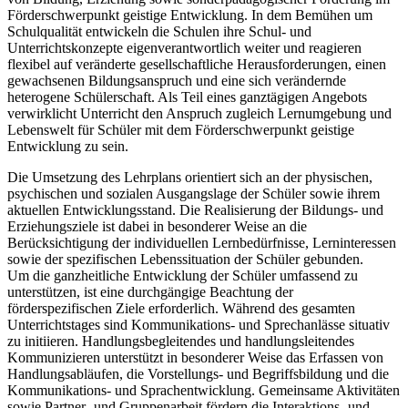
Förderschwerpunkt geistige Entwicklung. In dem Bemühen um
Schulqualität entwickeln die Schulen ihre Schul- und
Unterrichtskonzepte eigenverantwortlich weiter und reagieren
flexibel auf veränderte gesellschaftliche Herausforderungen, einen
gewachsenen Bildungsanspruch und eine sich verändernde
heterogene Schülerschaft. Als Teil eines ganztägigen Angebots
verwirklicht Unterricht den Anspruch zugleich Lernumgebung und
Lebenswelt für Schüler mit dem Förderschwerpunkt geistige
Entwicklung zu sein.
Die Umsetzung des Lehrplans orientiert sich an der physischen,
psychischen und sozialen Ausgangslage der Schüler sowie ihrem
aktuellen Entwicklungsstand. Die Realisierung der Bildungs- und
Erziehungsziele ist dabei in besonderer Weise an die
Berücksichtigung der individuellen Lernbedürfnisse, Lerninteressen
sowie der spezifischen Lebenssituation der Schüler gebunden.
Um die ganzheitliche Entwicklung der Schüler umfassend zu
unterstützen, ist eine durchgängige Beachtung der
förderspezifischen Ziele erforderlich. Während des gesamten
Unterrichtstages sind Kommunikations- und Sprechanlässe situativ
zu initiieren. Handlungsbegleitendes und handlungsleitendes
Kommunizieren unterstützt in besonderer Weise das Erfassen von
Handlungsabläufen, die Vorstellungs- und Begriffsbildung und die
Kommunikations- und Sprachentwicklung. Gemeinsame Aktivitäten
sowie Partner- und Gruppenarbeit fördern die Interaktions- und