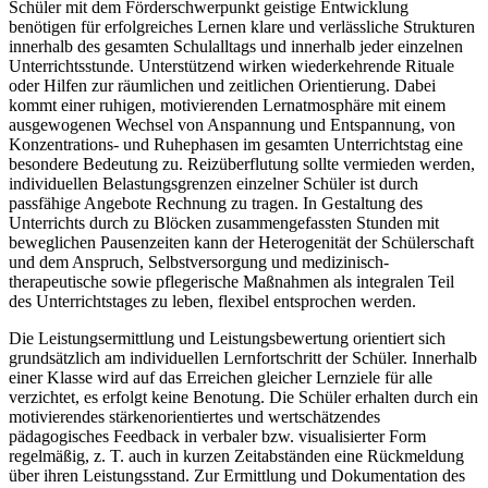
Schüler mit dem Förderschwerpunkt geistige Entwicklung
benötigen für erfolgreiches Lernen klare und verlässliche Strukturen
innerhalb des gesamten Schulalltags und innerhalb jeder einzelnen
Unterrichtsstunde. Unterstützend wirken wiederkehrende Rituale
oder Hilfen zur räumlichen und zeitlichen Orientierung. Dabei
kommt einer ruhigen, motivierenden Lernatmosphäre mit einem
ausgewogenen Wechsel von Anspannung und Entspannung, von
Konzentrations- und Ruhephasen im gesamten Unterrichtstag eine
besondere Bedeutung zu. Reizüberflutung sollte vermieden werden,
individuellen Belastungsgrenzen einzelner Schüler ist durch
passfähige Angebote Rechnung zu tragen. In Gestaltung des
Unterrichts durch zu Blöcken zusammengefassten Stunden mit
beweglichen Pausenzeiten kann der Heterogenität der Schülerschaft
und dem Anspruch, Selbstversorgung und medizinisch-
therapeutische sowie pflegerische Maßnahmen als integralen Teil
des Unterrichtstages zu leben, flexibel entsprochen werden.
Die Leistungsermittlung und Leistungsbewertung orientiert sich
grundsätzlich am individuellen Lernfortschritt der Schüler. Innerhalb
einer Klasse wird auf das Erreichen gleicher Lernziele für alle
verzichtet, es erfolgt keine Benotung. Die Schüler erhalten durch ein
motivierendes stärkenorientiertes und wertschätzendes
pädagogisches Feedback in verbaler bzw. visualisierter Form
regelmäßig, z. T. auch in kurzen Zeitabständen eine Rückmeldung
über ihren Leistungsstand. Zur Ermittlung und Dokumentation des