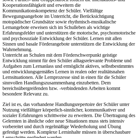
Kooperationsfähigkeit und erweitern die
Kommunikationskompetenz der Schüler. Vielfältige
Bewegungsangebote im Unterricht, die Berücksichtigung
motopädischer Grundsätze sowie rhythmisch-musikalische
Lernangebote erweisen sich im Schulleben als wichtige
Erfahrungsfelder und unterstützen die motorische, psychomotorische
und psychosoziale Entwicklung der Schüler. Lernen mit allen
Sinnen und basale Förderangebote unterstützen die Entwicklung der
Wahrnehmung.
Unterricht an Schulen mit dem Förderschwerpunkt geistige
Entwicklung nimmt für den Schüler alltagsrelevante Probleme und
Aufgaben zum Lernanlass und ermöglicht aktives, selbstbestimmtes
und entwicklungsgemäßes Lernen in realen oder realitätsnahen
Lernsituationen. Alle Lernprozesse sind in einen für die Schüler
sinnvollen Handlungszusammenhang einzubetten. Dem
bereichsübergreifenden bzw. -verbindenden Arbeiten kommt
besondere Relevanz zu.
Ziel ist es, das vorhandene Handlungsrepertoire der Schüler unter
Nutzung vielfältiger körperlich-sinnlicher, kommunikativer und
sozialer Erfahrungen schrittweise zu erweitern. Die Übertragung des
Gelernten in ähnliche oder neue Situationen muss stets intensiv
vorbereitet und durch regelmäßige Wiederholung und Übung
gefestigt werden. Komplexe Lerninhalte müssen in überschaubare
Lernschritte gegliedert werden.