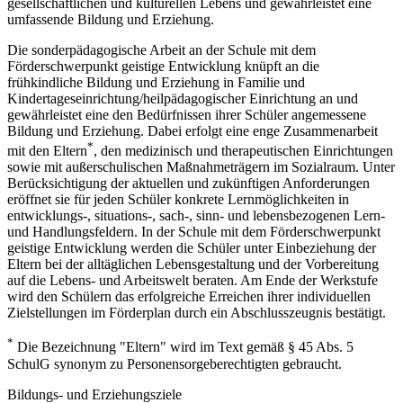
gesellschaftlichen und kulturellen Lebens und gewährleistet eine
umfassende Bildung und Erziehung.
Die sonderpädagogische Arbeit an der Schule mit dem
Förderschwerpunkt geistige Entwicklung knüpft an die
frühkindliche Bildung und Erziehung in Familie und
Kindertageseinrichtung/heilpädagogischer Einrichtung an und
gewährleistet eine den Bedürfnissen ihrer Schüler angemessene
Bildung und Erziehung. Dabei erfolgt eine enge Zusammenarbeit
*
mit den Eltern
, den medizinisch und therapeutischen Einrichtungen
sowie mit außerschulischen Maßnahmeträgern im Sozialraum. Unter
Berücksichtigung der aktuellen und zukünftigen Anforderungen
eröffnet sie für jeden Schüler konkrete Lernmöglichkeiten in
entwicklungs-, situations-, sach-, sinn- und lebensbezogenen Lern-
und Handlungsfeldern. In der Schule mit dem Förderschwerpunkt
geistige Entwicklung werden die Schüler unter Einbeziehung der
Eltern bei der alltäglichen Lebensgestaltung und der Vorbereitung
auf die Lebens- und Arbeitswelt beraten. Am Ende der Werkstufe
wird den Schülern das erfolgreiche Erreichen ihrer individuellen
Zielstellungen im Förderplan durch ein Abschlusszeugnis bestätigt.
*
Die Bezeichnung "Eltern" wird im Text gemäß § 45 Abs. 5
SchulG synonym zu Personensorgeberechtigten gebraucht.
Bildungs- und Erziehungsziele