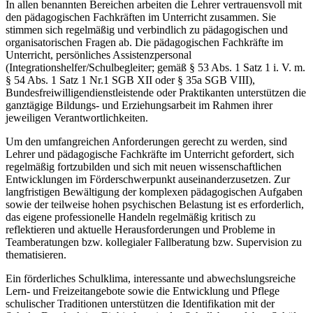
In allen benannten Bereichen arbeiten die Lehrer vertrauensvoll mit
den pädagogischen Fachkräften im Unterricht zusammen. Sie
stimmen sich regelmäßig und verbindlich zu pädagogischen und
organisatorischen Fragen ab. Die pädagogischen Fachkräfte im
Unterricht, persönliches Assistenzpersonal
(Integrationshelfer/Schulbegleiter; gemäß § 53 Abs. 1 Satz 1 i. V. m.
§ 54 Abs. 1 Satz 1 Nr.1 SGB XII oder § 35a SGB VIII),
Bundesfreiwilligendienstleistende oder Praktikanten unterstützen die
ganztägige Bildungs- und Erziehungsarbeit im Rahmen ihrer
jeweiligen Verantwortlichkeiten.
Um den umfangreichen Anforderungen gerecht zu werden, sind
Lehrer und pädagogische Fachkräfte im Unterricht gefordert, sich
regelmäßig fortzubilden und sich mit neuen wissenschaftlichen
Entwicklungen im Förderschwerpunkt auseinanderzusetzen. Zur
langfristigen Bewältigung der komplexen pädagogischen Aufgaben
sowie der teilweise hohen psychischen Belastung ist es erforderlich,
das eigene professionelle Handeln regelmäßig kritisch zu
reflektieren und aktuelle Herausforderungen und Probleme in
Teamberatungen bzw. kollegialer Fallberatung bzw. Supervision zu
thematisieren.
Ein förderliches Schulklima, interessante und abwechslungsreiche
Lern- und Freizeitangebote sowie die Entwicklung und Pflege
schulischer Traditionen unterstützen die Identifikation mit der