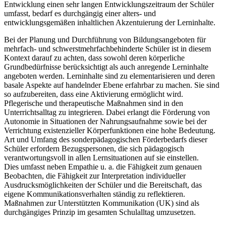
Entwicklung einen sehr langen Entwicklungszeitraum der Schüler
umfasst, bedarf es durchgängig einer alters- und
entwicklungsgemäßen inhaltlichen Akzentuierung der Lerninhalte.
Bei der Planung und Durchführung von Bildungsangeboten für
mehrfach- und schwerstmehrfachbehinderte Schüler ist in diesem
Kontext darauf zu achten, dass sowohl deren körperliche
Grundbedürfnisse berücksichtigt als auch anregende Lerninhalte
angeboten werden. Lerninhalte sind zu elementarisieren und deren
basale Aspekte auf handelnder Ebene erfahrbar zu machen. Sie sind
so aufzubereiten, dass eine Aktivierung ermöglicht wird.
Pflegerische und therapeutische Maßnahmen sind in den
Unterrichtsalltag zu integrieren. Dabei erlangt die Förderung von
Autonomie in Situationen der Nahrungsaufnahme sowie bei der
Verrichtung existenzieller Körperfunktionen eine hohe Bedeutung.
Art und Umfang des sonderpädagogischen Förderbedarfs dieser
Schüler erfordern Bezugspersonen, die sich pädagogisch
verantwortungsvoll in allen Lernsituationen auf sie einstellen.
Dies umfasst neben Empathie u. a. die Fähigkeit zum genauen
Beobachten, die Fähigkeit zur Interpretation individueller
Ausdrucksmöglichkeiten der Schüler und die Bereitschaft, das
eigene Kommunikationsverhalten ständig zu reflektieren.
Maßnahmen zur Unterstützten Kommunikation (UK) sind als
durchgängiges Prinzip im gesamten Schulalltag umzusetzen.