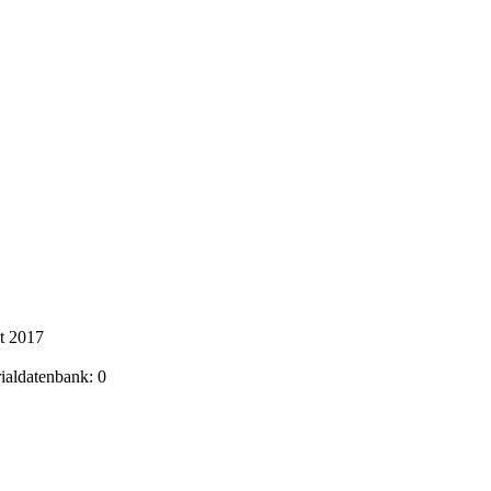
t 2017
rialdatenbank: 0