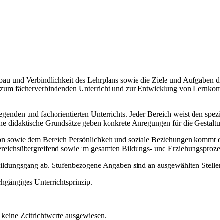
Aufbau und Verbindlichkeit des Lehrplans sowie die Ziele und Aufgaben
ise zum fächerverbindenden Unterricht und zur Entwicklung von Lernko
legenden und fachorientierten Unterrichts. Jeder Bereich weist den spe
sche didaktische Grundsätze geben konkrete Anregungen für die Gestalt
ie dem Bereich Persönlichkeit und soziale Beziehungen kommt ein b
ereichsübergreifend sowie im gesamten Bildungs- und Erziehungsproze
 Bildungsgang ab. Stufenbezogene Angaben sind an ausgewählten Stellen
chgängiges Unterrichtsprinzip.
keine Zeitrichtwerte ausgewiesen.