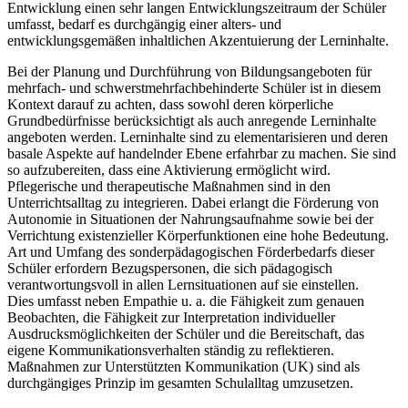
Entwicklung einen sehr langen Entwicklungszeitraum der Schüler
umfasst, bedarf es durchgängig einer alters- und
entwicklungsgemäßen inhaltlichen Akzentuierung der Lerninhalte.
Bei der Planung und Durchführung von Bildungsangeboten für
mehrfach- und schwerstmehrfachbehinderte Schüler ist in diesem
Kontext darauf zu achten, dass sowohl deren körperliche
Grundbedürfnisse berücksichtigt als auch anregende Lerninhalte
angeboten werden. Lerninhalte sind zu elementarisieren und deren
basale Aspekte auf handelnder Ebene erfahrbar zu machen. Sie sind
so aufzubereiten, dass eine Aktivierung ermöglicht wird.
Pflegerische und therapeutische Maßnahmen sind in den
Unterrichtsalltag zu integrieren. Dabei erlangt die Förderung von
Autonomie in Situationen der Nahrungsaufnahme sowie bei der
Verrichtung existenzieller Körperfunktionen eine hohe Bedeutung.
Art und Umfang des sonderpädagogischen Förderbedarfs dieser
Schüler erfordern Bezugspersonen, die sich pädagogisch
verantwortungsvoll in allen Lernsituationen auf sie einstellen.
Dies umfasst neben Empathie u. a. die Fähigkeit zum genauen
Beobachten, die Fähigkeit zur Interpretation individueller
Ausdrucksmöglichkeiten der Schüler und die Bereitschaft, das
eigene Kommunikationsverhalten ständig zu reflektieren.
Maßnahmen zur Unterstützten Kommunikation (UK) sind als
durchgängiges Prinzip im gesamten Schulalltag umzusetzen.