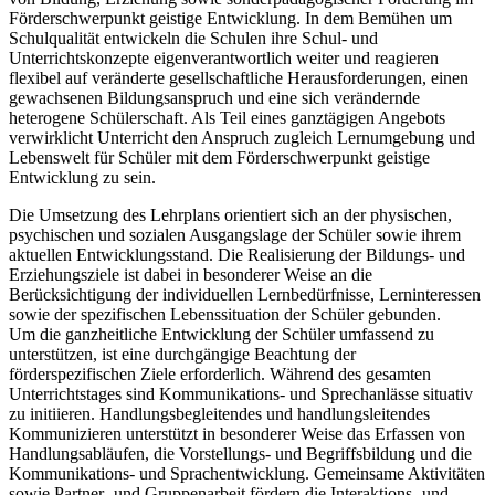
Förderschwerpunkt geistige Entwicklung. In dem Bemühen um
Schulqualität entwickeln die Schulen ihre Schul- und
Unterrichtskonzepte eigenverantwortlich weiter und reagieren
flexibel auf veränderte gesellschaftliche Herausforderungen, einen
gewachsenen Bildungsanspruch und eine sich verändernde
heterogene Schülerschaft. Als Teil eines ganztägigen Angebots
verwirklicht Unterricht den Anspruch zugleich Lernumgebung und
Lebenswelt für Schüler mit dem Förderschwerpunkt geistige
Entwicklung zu sein.
Die Umsetzung des Lehrplans orientiert sich an der physischen,
psychischen und sozialen Ausgangslage der Schüler sowie ihrem
aktuellen Entwicklungsstand. Die Realisierung der Bildungs- und
Erziehungsziele ist dabei in besonderer Weise an die
Berücksichtigung der individuellen Lernbedürfnisse, Lerninteressen
sowie der spezifischen Lebenssituation der Schüler gebunden.
Um die ganzheitliche Entwicklung der Schüler umfassend zu
unterstützen, ist eine durchgängige Beachtung der
förderspezifischen Ziele erforderlich. Während des gesamten
Unterrichtstages sind Kommunikations- und Sprechanlässe situativ
zu initiieren. Handlungsbegleitendes und handlungsleitendes
Kommunizieren unterstützt in besonderer Weise das Erfassen von
Handlungsabläufen, die Vorstellungs- und Begriffsbildung und die
Kommunikations- und Sprachentwicklung. Gemeinsame Aktivitäten
sowie Partner- und Gruppenarbeit fördern die Interaktions- und