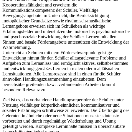
Kooperationsfähigkeit und erweitern die
Kommunikationskompetenz der Schüler. Vielfältige
Bewegungsangebote im Unterricht, die Berücksichtigung
motopädischer Grundsätze sowie rhythmisch-musikalische
Lernangebote erweisen sich im Schulleben als wichtige
Erfahrungsfelder und unterstützen die motorische, psychomotorische
und psychosoziale Entwicklung der Schüler. Lernen mit allen
Sinnen und basale Förderangebote unterstützen die Entwicklung der
Wahrnehmung.
Unterricht an Schulen mit dem Förderschwerpunkt geistige
Entwicklung nimmt für den Schüler alltagsrelevante Probleme und
Aufgaben zum Lernanlass und ermöglicht aktives, selbstbestimmtes
und entwicklungsgemäßes Lernen in realen oder realitätsnahen
Lernsituationen. Alle Lernprozesse sind in einen für die Schüler
sinnvollen Handlungszusammenhang einzubetten. Dem
bereichsübergreifenden bzw. -verbindenden Arbeiten kommt
besondere Relevanz zu.
Ziel ist es, das vorhandene Handlungsrepertoire der Schüler unter
Nutzung vielfältiger körperlich-sinnlicher, kommunikativer und
sozialer Erfahrungen schrittweise zu erweitern. Die Übertragung des
Gelernten in ähnliche oder neue Situationen muss stets intensiv
vorbereitet und durch regelmäßige Wiederholung und Übung
gefestigt werden. Komplexe Lerninhalte müssen in überschaubare
Lernschritte gegliedert werden.