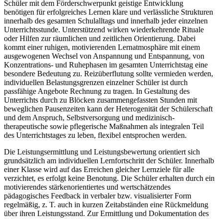
Schüler mit dem Förderschwerpunkt geistige Entwicklung
benötigen für erfolgreiches Lernen klare und verlässliche Strukturen
innerhalb des gesamten Schulalltags und innerhalb jeder einzelnen
Unterrichtsstunde. Unterstützend wirken wiederkehrende Rituale
oder Hilfen zur räumlichen und zeitlichen Orientierung. Dabei
kommt einer ruhigen, motivierenden Lernatmosphäre mit einem
ausgewogenen Wechsel von Anspannung und Entspannung, von
Konzentrations- und Ruhephasen im gesamten Unterrichtstag eine
besondere Bedeutung zu. Reizüberflutung sollte vermieden werden,
individuellen Belastungsgrenzen einzelner Schüler ist durch
passfähige Angebote Rechnung zu tragen. In Gestaltung des
Unterrichts durch zu Blöcken zusammengefassten Stunden mit
beweglichen Pausenzeiten kann der Heterogenität der Schülerschaft
und dem Anspruch, Selbstversorgung und medizinisch-
therapeutische sowie pflegerische Maßnahmen als integralen Teil
des Unterrichtstages zu leben, flexibel entsprochen werden.
Die Leistungsermittlung und Leistungsbewertung orientiert sich
grundsätzlich am individuellen Lernfortschritt der Schüler. Innerhalb
einer Klasse wird auf das Erreichen gleicher Lernziele für alle
verzichtet, es erfolgt keine Benotung. Die Schüler erhalten durch ein
motivierendes stärkenorientiertes und wertschätzendes
pädagogisches Feedback in verbaler bzw. visualisierter Form
regelmäßig, z. T. auch in kurzen Zeitabständen eine Rückmeldung
über ihren Leistungsstand. Zur Ermittlung und Dokumentation des