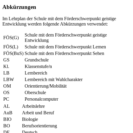
Abkürzungen
Im Lehrplan der Schule mit dem Förderschwerpunkt geistige
Entwicklung werden folgende Abkürzungen verwendet:
Schule mit dem Förderschwerpunkt geistige
FÖS(G)
Entwicklung
FÖS(L)
Schule mit dem Förderschwerpunkt Lernen
FÖS(BuS)
Schule mit dem Förderschwerpunkt Sehen
GS
Grundschule
Kl.
Klassenstufe/n
LB
Lernbereich
LBW
Lernbereich mit Wahlcharakter
OM
Orientierung/Mobilität
OS
Oberschule
PC
Personalcomputer
AL
Arbeitslehre
AuB
Arbeit und Beruf
BIO
Biologie
BO
Berufsorientierung
DE
Deutsch