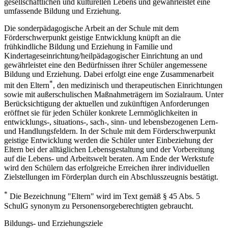
gesellschaftlichen und kulturellen Lebens und gewährleistet eine
umfassende Bildung und Erziehung.
Die sonderpädagogische Arbeit an der Schule mit dem
Förderschwerpunkt geistige Entwicklung knüpft an die
frühkindliche Bildung und Erziehung in Familie und
Kindertageseinrichtung/heilpädagogischer Einrichtung an und
gewährleistet eine den Bedürfnissen ihrer Schüler angemessene
Bildung und Erziehung. Dabei erfolgt eine enge Zusammenarbeit
*
mit den Eltern
, den medizinisch und therapeutischen Einrichtungen
sowie mit außerschulischen Maßnahmeträgern im Sozialraum. Unter
Berücksichtigung der aktuellen und zukünftigen Anforderungen
eröffnet sie für jeden Schüler konkrete Lernmöglichkeiten in
entwicklungs-, situations-, sach-, sinn- und lebensbezogenen Lern-
und Handlungsfeldern. In der Schule mit dem Förderschwerpunkt
geistige Entwicklung werden die Schüler unter Einbeziehung der
Eltern bei der alltäglichen Lebensgestaltung und der Vorbereitung
auf die Lebens- und Arbeitswelt beraten. Am Ende der Werkstufe
wird den Schülern das erfolgreiche Erreichen ihrer individuellen
Zielstellungen im Förderplan durch ein Abschlusszeugnis bestätigt.
*
Die Bezeichnung "Eltern" wird im Text gemäß § 45 Abs. 5
SchulG synonym zu Personensorgeberechtigten gebraucht.
Bildungs- und Erziehungsziele