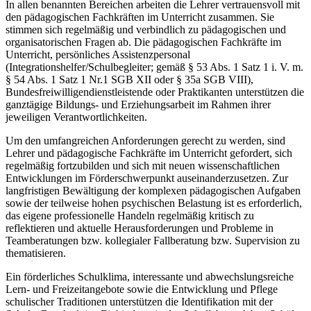
In allen benannten Bereichen arbeiten die Lehrer vertrauensvoll mit
den pädagogischen Fachkräften im Unterricht zusammen. Sie
stimmen sich regelmäßig und verbindlich zu pädagogischen und
organisatorischen Fragen ab. Die pädagogischen Fachkräfte im
Unterricht, persönliches Assistenzpersonal
(Integrationshelfer/Schulbegleiter; gemäß § 53 Abs. 1 Satz 1 i. V. m.
§ 54 Abs. 1 Satz 1 Nr.1 SGB XII oder § 35a SGB VIII),
Bundesfreiwilligendienstleistende oder Praktikanten unterstützen die
ganztägige Bildungs- und Erziehungsarbeit im Rahmen ihrer
jeweiligen Verantwortlichkeiten.
Um den umfangreichen Anforderungen gerecht zu werden, sind
Lehrer und pädagogische Fachkräfte im Unterricht gefordert, sich
regelmäßig fortzubilden und sich mit neuen wissenschaftlichen
Entwicklungen im Förderschwerpunkt auseinanderzusetzen. Zur
langfristigen Bewältigung der komplexen pädagogischen Aufgaben
sowie der teilweise hohen psychischen Belastung ist es erforderlich,
das eigene professionelle Handeln regelmäßig kritisch zu
reflektieren und aktuelle Herausforderungen und Probleme in
Teamberatungen bzw. kollegialer Fallberatung bzw. Supervision zu
thematisieren.
Ein förderliches Schulklima, interessante und abwechslungsreiche
Lern- und Freizeitangebote sowie die Entwicklung und Pflege
schulischer Traditionen unterstützen die Identifikation mit der