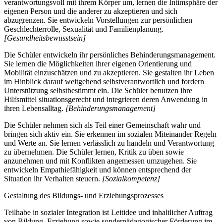
verantwortungsvoll mit ihrem Körper um, lernen die Intimsphäre der
eigenen Person und die anderer zu akzeptieren und sich
abzugrenzen. Sie entwickeln Vorstellungen zur persönlichen
Geschlechterrolle, Sexualität und Familienplanung.
[Gesundheitsbewusstsein]
Die Schüler entwickeln ihr persönliches Behinderungsmanagement.
Sie lernen die Möglichkeiten ihrer eigenen Orientierung und
Mobilität einzuschätzen und zu akzeptieren. Sie gestalten ihr Leben
im Hinblick darauf weitgehend selbstverantwortlich und fordern
Unterstützung selbstbestimmt ein. Die Schüler benutzen ihre
Hilfsmittel situationsgerecht und integrieren deren Anwendung in
ihren Lebensalltag.
[Behinderungsmanagement]
Die Schüler nehmen sich als Teil einer Gemeinschaft wahr und
bringen sich aktiv ein. Sie erkennen im sozialen Miteinander Regeln
und Werte an. Sie lernen verlässlich zu handeln und Verantwortung
zu übernehmen. Die Schüler lernen, Kritik zu üben sowie
anzunehmen und mit Konflikten angemessen umzugehen. Sie
entwickeln Empathiefähigkeit und können entsprechend der
Situation ihr Verhalten steuern.
[Sozialkompetenz]
Gestaltung des Bildungs- und Erziehungsprozesses
Teilhabe in sozialer Integration ist Leitidee und inhaltlicher Auftrag
von Bildung, Erziehung sowie sonderpädagogischer Förderung im