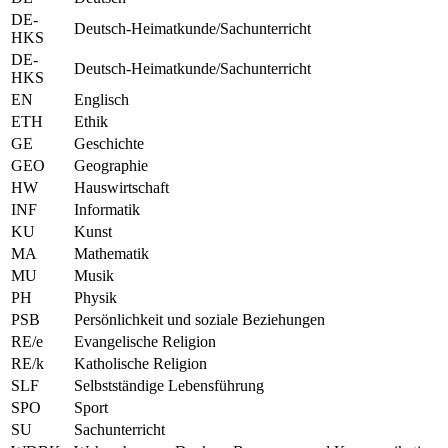
DE-
Deutsch-Heimatkunde/Sachunterricht
HKS
DE-
Deutsch-Heimatkunde/Sachunterricht
HKS
EN
Englisch
ETH
Ethik
GE
Geschichte
GEO
Geographie
HW
Hauswirtschaft
INF
Informatik
KU
Kunst
MA
Mathematik
MU
Musik
PH
Physik
PSB
Persönlichkeit und soziale Beziehungen
RE/e
Evangelische Religion
RE/k
Katholische Religion
SLF
Selbstständige Lebensführung
SPO
Sport
SU
Sachunterricht