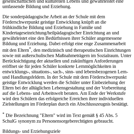
gesellschaftlichen und kulturellen Lebens und gewährleistet eine
umfassende Bildung und Erziehung.
Die sonderpädagogische Arbeit an der Schule mit dem
Förderschwerpunkt geistige Entwicklung knüpft an die
frühkindliche Bildung und Erziehung in Familie und
Kindertageseinrichtung/heilpädagogischer Einrichtung an und
gewährleistet eine den Bedürfnissen ihrer Schüler angemessene
Bildung und Erziehung. Dabei erfolgt eine enge Zusammenarbeit
*
mit den Eltern
, den medizinisch und therapeutischen Einrichtungen
sowie mit außerschulischen Maßnahmeträgern im Sozialraum. Unter
Berücksichtigung der aktuellen und zukünftigen Anforderungen
eröffnet sie für jeden Schüler konkrete Lernmöglichkeiten in
entwicklungs-, situations-, sach-, sinn- und lebensbezogenen Lern-
und Handlungsfeldern. In der Schule mit dem Förderschwerpunkt
geistige Entwicklung werden die Schüler unter Einbeziehung der
Eltern bei der alltäglichen Lebensgestaltung und der Vorbereitung
auf die Lebens- und Arbeitswelt beraten. Am Ende der Werkstufe
wird den Schülern das erfolgreiche Erreichen ihrer individuellen
Zielstellungen im Förderplan durch ein Abschlusszeugnis bestätigt.
*
Die Bezeichnung "Eltern" wird im Text gemäß § 45 Abs. 5
SchulG synonym zu Personensorgeberechtigten gebraucht.
Bildungs- und Erziehungsziele