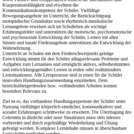
Kooperationsfähigkeit und erweitern die
Kommunikationskompetenz der Schüler. Vielfältige
Bewegungsangebote im Unterricht, die Berücksichtigung
motopädischer Grundsätze sowie rhythmisch-musikalische
Lernangebote erweisen sich im Schulleben als wichtige
Erfahrungsfelder und unterstützen die motorische, psychomotorische
und psychosoziale Entwicklung der Schüler. Lernen mit allen
Sinnen und basale Förderangebote unterstützen die Entwicklung der
Wahrnehmung.
Unterricht an Schulen mit dem Förderschwerpunkt geistige
Entwicklung nimmt für den Schüler alltagsrelevante Probleme und
Aufgaben zum Lernanlass und ermöglicht aktives, selbstbestimmtes
und entwicklungsgemäßes Lernen in realen oder realitätsnahen
Lernsituationen. Alle Lernprozesse sind in einen für die Schüler
sinnvollen Handlungszusammenhang einzubetten. Dem
bereichsübergreifenden bzw. -verbindenden Arbeiten kommt
besondere Relevanz zu.
Ziel ist es, das vorhandene Handlungsrepertoire der Schüler unter
Nutzung vielfältiger körperlich-sinnlicher, kommunikativer und
sozialer Erfahrungen schrittweise zu erweitern. Die Übertragung des
Gelernten in ähnliche oder neue Situationen muss stets intensiv
vorbereitet und durch regelmäßige Wiederholung und Übung
gefestigt werden. Komplexe Lerninhalte müssen in überschaubare
Lernschritte gegliedert werden.