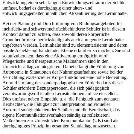
Entwicklung einen sehr langen Entwicklungszeitraum der Schüler
umfasst, bedarf es durchgängig einer alters- und
entwicklungsgemäßen inhaltlichen Akzentuierung der Lerninhalte.
Bei der Planung und Durchführung von Bildungsangeboten für
mehrfach- und schwerstmehrfachbehinderte Schüler ist in diesem
Kontext darauf zu achten, dass sowohl deren körperliche
Grundbedürfnisse berücksichtigt als auch anregende Lerninhalte
angeboten werden. Lerninhalte sind zu elementarisieren und deren
basale Aspekte auf handelnder Ebene erfahrbar zu machen. Sie sind
so aufzubereiten, dass eine Aktivierung ermöglicht wird.
Pflegerische und therapeutische Maßnahmen sind in den
Unterrichtsalltag zu integrieren. Dabei erlangt die Förderung von
Autonomie in Situationen der Nahrungsaufnahme sowie bei der
Verrichtung existenzieller Körperfunktionen eine hohe Bedeutung.
Art und Umfang des sonderpädagogischen Förderbedarfs dieser
Schüler erfordern Bezugspersonen, die sich pädagogisch
verantwortungsvoll in allen Lernsituationen auf sie einstellen.
Dies umfasst neben Empathie u. a. die Fähigkeit zum genauen
Beobachten, die Fähigkeit zur Interpretation individueller
Ausdrucksmöglichkeiten der Schüler und die Bereitschaft, das
eigene Kommunikationsverhalten ständig zu reflektieren.
Maßnahmen zur Unterstützten Kommunikation (UK) sind als
durchgängiges Prinzip im gesamten Schulalltag umzusetzen.