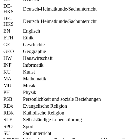
DE-
Deutsch-Heimatkunde/Sachunterricht
HKS
DE-
Deutsch-Heimatkunde/Sachunterricht
HKS
EN
Englisch
ETH
Ethik
GE
Geschichte
GEO
Geographie
HW
Hauswirtschaft
INF
Informatik
KU
Kunst
MA
Mathematik
MU
Musik
PH
Physik
PSB
Persönlichkeit und soziale Beziehungen
RE/e
Evangelische Religion
RE/k
Katholische Religion
SLF
Selbstständige Lebensführung
SPO
Sport
SU
Sachunterricht