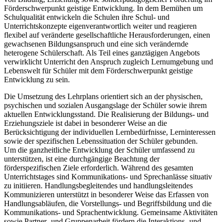
Förderschwerpunkt geistige Entwicklung. In dem Bemühen um
Schulqualität entwickeln die Schulen ihre Schul- und
Unterrichtskonzepte eigenverantwortlich weiter und reagieren
flexibel auf veränderte gesellschaftliche Herausforderungen, einen
gewachsenen Bildungsanspruch und eine sich verändernde
heterogene Schülerschaft. Als Teil eines ganztägigen Angebots
verwirklicht Unterricht den Anspruch zugleich Lernumgebung und
Lebenswelt für Schüler mit dem Förderschwerpunkt geistige
Entwicklung zu sein.
Die Umsetzung des Lehrplans orientiert sich an der physischen,
psychischen und sozialen Ausgangslage der Schüler sowie ihrem
aktuellen Entwicklungsstand. Die Realisierung der Bildungs- und
Erziehungsziele ist dabei in besonderer Weise an die
Berücksichtigung der individuellen Lernbedürfnisse, Lerninteressen
sowie der spezifischen Lebenssituation der Schüler gebunden.
Um die ganzheitliche Entwicklung der Schüler umfassend zu
unterstützen, ist eine durchgängige Beachtung der
förderspezifischen Ziele erforderlich. Während des gesamten
Unterrichtstages sind Kommunikations- und Sprechanlässe situativ
zu initiieren. Handlungsbegleitendes und handlungsleitendes
Kommunizieren unterstützt in besonderer Weise das Erfassen von
Handlungsabläufen, die Vorstellungs- und Begriffsbildung und die
Kommunikations- und Sprachentwicklung. Gemeinsame Aktivitäten
sowie Partner- und Gruppenarbeit fördern die Interaktions- und