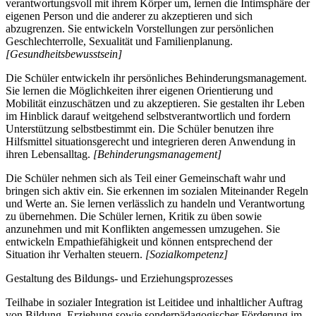
verantwortungsvoll mit ihrem Körper um, lernen die Intimsphäre der
eigenen Person und die anderer zu akzeptieren und sich
abzugrenzen. Sie entwickeln Vorstellungen zur persönlichen
Geschlechterrolle, Sexualität und Familienplanung.
[Gesundheitsbewusstsein]
Die Schüler entwickeln ihr persönliches Behinderungsmanagement.
Sie lernen die Möglichkeiten ihrer eigenen Orientierung und
Mobilität einzuschätzen und zu akzeptieren. Sie gestalten ihr Leben
im Hinblick darauf weitgehend selbstverantwortlich und fordern
Unterstützung selbstbestimmt ein. Die Schüler benutzen ihre
Hilfsmittel situationsgerecht und integrieren deren Anwendung in
ihren Lebensalltag.
[Behinderungsmanagement]
Die Schüler nehmen sich als Teil einer Gemeinschaft wahr und
bringen sich aktiv ein. Sie erkennen im sozialen Miteinander Regeln
und Werte an. Sie lernen verlässlich zu handeln und Verantwortung
zu übernehmen. Die Schüler lernen, Kritik zu üben sowie
anzunehmen und mit Konflikten angemessen umzugehen. Sie
entwickeln Empathiefähigkeit und können entsprechend der
Situation ihr Verhalten steuern.
[Sozialkompetenz]
Gestaltung des Bildungs- und Erziehungsprozesses
Teilhabe in sozialer Integration ist Leitidee und inhaltlicher Auftrag
von Bildung, Erziehung sowie sonderpädagogischer Förderung im