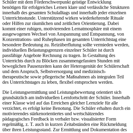
Schüler mit dem Förderschwerpunkt geistige Entwicklung
benötigen für erfolgreiches Lernen klare und verlässliche Strukturen
innerhalb des gesamten Schulalltags und innerhalb jeder einzelnen
Unterrichtsstunde. Unterstützend wirken wiederkehrende Rituale
oder Hilfen zur räumlichen und zeitlichen Orientierung. Dabei
kommt einer ruhigen, motivierenden Lernatmosphäre mit einem
ausgewogenen Wechsel von Anspannung und Entspannung, von
Konzentrations- und Ruhephasen im gesamten Unterrichtstag eine
besondere Bedeutung zu. Reizüberflutung sollte vermieden werden,
individuellen Belastungsgrenzen einzelner Schüler ist durch
passfähige Angebote Rechnung zu tragen. In Gestaltung des
Unterrichts durch zu Blöcken zusammengefassten Stunden mit
beweglichen Pausenzeiten kann der Heterogenität der Schülerschaft
und dem Anspruch, Selbstversorgung und medizinisch-
therapeutische sowie pflegerische Maßnahmen als integralen Teil
des Unterrichtstages zu leben, flexibel entsprochen werden.
Die Leistungsermittlung und Leistungsbewertung orientiert sich
grundsätzlich am individuellen Lernfortschritt der Schüler. Innerhalb
einer Klasse wird auf das Erreichen gleicher Lernziele für alle
verzichtet, es erfolgt keine Benotung. Die Schüler erhalten durch ein
motivierendes stärkenorientiertes und wertschätzendes
pädagogisches Feedback in verbaler bzw. visualisierter Form
regelmäßig, z. T. auch in kurzen Zeitabständen eine Rückmeldung
über ihren Leistungsstand. Zur Ermittlung und Dokumentation des