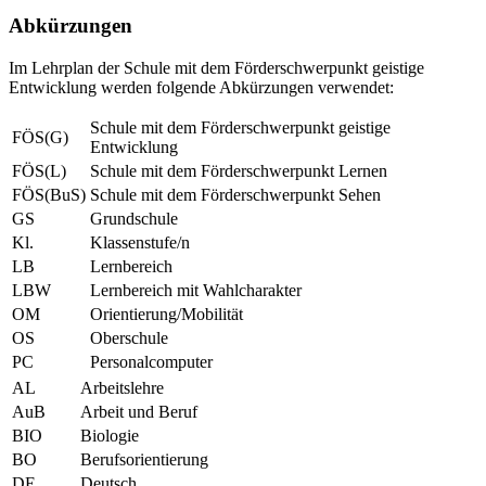
Abkürzungen
Im Lehrplan der Schule mit dem Förderschwerpunkt geistige
Entwicklung werden folgende Abkürzungen verwendet:
Schule mit dem Förderschwerpunkt geistige
FÖS(G)
Entwicklung
FÖS(L)
Schule mit dem Förderschwerpunkt Lernen
FÖS(BuS)
Schule mit dem Förderschwerpunkt Sehen
GS
Grundschule
Kl.
Klassenstufe/n
LB
Lernbereich
LBW
Lernbereich mit Wahlcharakter
OM
Orientierung/Mobilität
OS
Oberschule
PC
Personalcomputer
AL
Arbeitslehre
AuB
Arbeit und Beruf
BIO
Biologie
BO
Berufsorientierung
DE
Deutsch