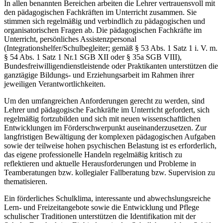
In allen benannten Bereichen arbeiten die Lehrer vertrauensvoll mit
den pädagogischen Fachkräften im Unterricht zusammen. Sie
stimmen sich regelmäßig und verbindlich zu pädagogischen und
organisatorischen Fragen ab. Die pädagogischen Fachkräfte im
Unterricht, persönliches Assistenzpersonal
(Integrationshelfer/Schulbegleiter; gemäß § 53 Abs. 1 Satz 1 i. V. m.
§ 54 Abs. 1 Satz 1 Nr.1 SGB XII oder § 35a SGB VIII),
Bundesfreiwilligendienstleistende oder Praktikanten unterstützen die
ganztägige Bildungs- und Erziehungsarbeit im Rahmen ihrer
jeweiligen Verantwortlichkeiten.
Um den umfangreichen Anforderungen gerecht zu werden, sind
Lehrer und pädagogische Fachkräfte im Unterricht gefordert, sich
regelmäßig fortzubilden und sich mit neuen wissenschaftlichen
Entwicklungen im Förderschwerpunkt auseinanderzusetzen. Zur
langfristigen Bewältigung der komplexen pädagogischen Aufgaben
sowie der teilweise hohen psychischen Belastung ist es erforderlich,
das eigene professionelle Handeln regelmäßig kritisch zu
reflektieren und aktuelle Herausforderungen und Probleme in
Teamberatungen bzw. kollegialer Fallberatung bzw. Supervision zu
thematisieren.
Ein förderliches Schulklima, interessante und abwechslungsreiche
Lern- und Freizeitangebote sowie die Entwicklung und Pflege
schulischer Traditionen unterstützen die Identifikation mit der