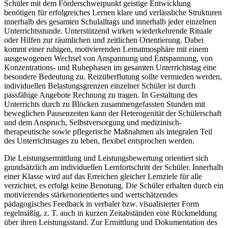
Schüler mit dem Förderschwerpunkt geistige Entwicklung
benötigen für erfolgreiches Lernen klare und verlässliche Strukturen
innerhalb des gesamten Schulalltags und innerhalb jeder einzelnen
Unterrichtsstunde. Unterstützend wirken wiederkehrende Rituale
oder Hilfen zur räumlichen und zeitlichen Orientierung. Dabei
kommt einer ruhigen, motivierenden Lernatmosphäre mit einem
ausgewogenen Wechsel von Anspannung und Entspannung, von
Konzentrations- und Ruhephasen im gesamten Unterrichtstag eine
besondere Bedeutung zu. Reizüberflutung sollte vermieden werden,
individuellen Belastungsgrenzen einzelner Schüler ist durch
passfähige Angebote Rechnung zu tragen. In Gestaltung des
Unterrichts durch zu Blöcken zusammengefassten Stunden mit
beweglichen Pausenzeiten kann der Heterogenität der Schülerschaft
und dem Anspruch, Selbstversorgung und medizinisch-
therapeutische sowie pflegerische Maßnahmen als integralen Teil
des Unterrichtstages zu leben, flexibel entsprochen werden.
Die Leistungsermittlung und Leistungsbewertung orientiert sich
grundsätzlich am individuellen Lernfortschritt der Schüler. Innerhalb
einer Klasse wird auf das Erreichen gleicher Lernziele für alle
verzichtet, es erfolgt keine Benotung. Die Schüler erhalten durch ein
motivierendes stärkenorientiertes und wertschätzendes
pädagogisches Feedback in verbaler bzw. visualisierter Form
regelmäßig, z. T. auch in kurzen Zeitabständen eine Rückmeldung
über ihren Leistungsstand. Zur Ermittlung und Dokumentation des