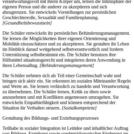
verantwortungsvoll mit ihrem Körper um, lernen die Intimsphäre der
eigenen Person und die anderer zu akzeptieren und sich
abzugrenzen. Sie entwickeln Vorstellungen zur persönlichen
Geschlechterrolle, Sexualität und Familienplanung.
[Gesundheitsbewusstsein]
Die Schüler entwickeln ihr persönliches Behinderungsmanagement.
Sie lernen die Möglichkeiten ihrer eigenen Orientierung und
Mobilität einzuschätzen und zu akzeptieren. Sie gestalten ihr Leben
im Hinblick darauf weitgehend selbstverantwortlich und fordern
Unterstützung selbstbestimmt ein. Die Schüler benutzen ihre
Hilfsmittel situationsgerecht und integrieren deren Anwendung in
ihren Lebensalltag.
[Behinderungsmanagement]
Die Schüler nehmen sich als Teil einer Gemeinschaft wahr und
bringen sich aktiv ein. Sie erkennen im sozialen Miteinander Regeln
und Werte an. Sie lernen verlässlich zu handeln und Verantwortung
zu übernehmen. Die Schüler lernen, Kritik zu üben sowie
anzunehmen und mit Konflikten angemessen umzugehen. Sie
entwickeln Empathiefähigkeit und können entsprechend der
Situation ihr Verhalten steuern.
[Sozialkompetenz]
Gestaltung des Bildungs- und Erziehungsprozesses
Teilhabe in sozialer Integration ist Leitidee und inhaltlicher Auftrag
von Bildung, Erziehung sowie sonderpädagogischer Förderung im