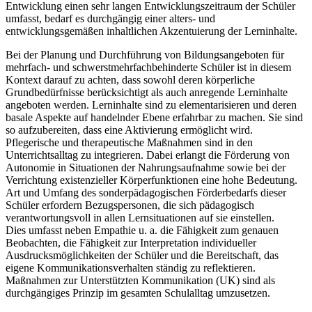
Entwicklung einen sehr langen Entwicklungszeitraum der Schüler
umfasst, bedarf es durchgängig einer alters- und
entwicklungsgemäßen inhaltlichen Akzentuierung der Lerninhalte.
Bei der Planung und Durchführung von Bildungsangeboten für
mehrfach- und schwerstmehrfachbehinderte Schüler ist in diesem
Kontext darauf zu achten, dass sowohl deren körperliche
Grundbedürfnisse berücksichtigt als auch anregende Lerninhalte
angeboten werden. Lerninhalte sind zu elementarisieren und deren
basale Aspekte auf handelnder Ebene erfahrbar zu machen. Sie sind
so aufzubereiten, dass eine Aktivierung ermöglicht wird.
Pflegerische und therapeutische Maßnahmen sind in den
Unterrichtsalltag zu integrieren. Dabei erlangt die Förderung von
Autonomie in Situationen der Nahrungsaufnahme sowie bei der
Verrichtung existenzieller Körperfunktionen eine hohe Bedeutung.
Art und Umfang des sonderpädagogischen Förderbedarfs dieser
Schüler erfordern Bezugspersonen, die sich pädagogisch
verantwortungsvoll in allen Lernsituationen auf sie einstellen.
Dies umfasst neben Empathie u. a. die Fähigkeit zum genauen
Beobachten, die Fähigkeit zur Interpretation individueller
Ausdrucksmöglichkeiten der Schüler und die Bereitschaft, das
eigene Kommunikationsverhalten ständig zu reflektieren.
Maßnahmen zur Unterstützten Kommunikation (UK) sind als
durchgängiges Prinzip im gesamten Schulalltag umzusetzen.