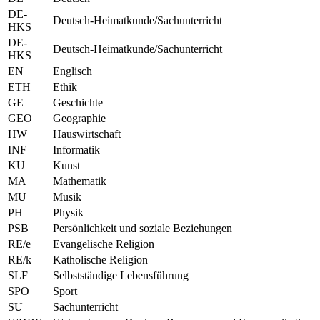
DE-
Deutsch-Heimatkunde/Sachunterricht
HKS
DE-
Deutsch-Heimatkunde/Sachunterricht
HKS
EN
Englisch
ETH
Ethik
GE
Geschichte
GEO
Geographie
HW
Hauswirtschaft
INF
Informatik
KU
Kunst
MA
Mathematik
MU
Musik
PH
Physik
PSB
Persönlichkeit und soziale Beziehungen
RE/e
Evangelische Religion
RE/k
Katholische Religion
SLF
Selbstständige Lebensführung
SPO
Sport
SU
Sachunterricht