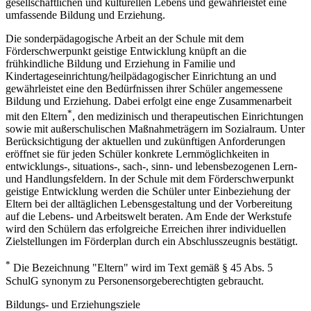
gesellschaftlichen und kulturellen Lebens und gewährleistet eine
umfassende Bildung und Erziehung.
Die sonderpädagogische Arbeit an der Schule mit dem
Förderschwerpunkt geistige Entwicklung knüpft an die
frühkindliche Bildung und Erziehung in Familie und
Kindertageseinrichtung/heilpädagogischer Einrichtung an und
gewährleistet eine den Bedürfnissen ihrer Schüler angemessene
Bildung und Erziehung. Dabei erfolgt eine enge Zusammenarbeit
*
mit den Eltern
, den medizinisch und therapeutischen Einrichtungen
sowie mit außerschulischen Maßnahmeträgern im Sozialraum. Unter
Berücksichtigung der aktuellen und zukünftigen Anforderungen
eröffnet sie für jeden Schüler konkrete Lernmöglichkeiten in
entwicklungs-, situations-, sach-, sinn- und lebensbezogenen Lern-
und Handlungsfeldern. In der Schule mit dem Förderschwerpunkt
geistige Entwicklung werden die Schüler unter Einbeziehung der
Eltern bei der alltäglichen Lebensgestaltung und der Vorbereitung
auf die Lebens- und Arbeitswelt beraten. Am Ende der Werkstufe
wird den Schülern das erfolgreiche Erreichen ihrer individuellen
Zielstellungen im Förderplan durch ein Abschlusszeugnis bestätigt.
*
Die Bezeichnung "Eltern" wird im Text gemäß § 45 Abs. 5
SchulG synonym zu Personensorgeberechtigten gebraucht.
Bildungs- und Erziehungsziele