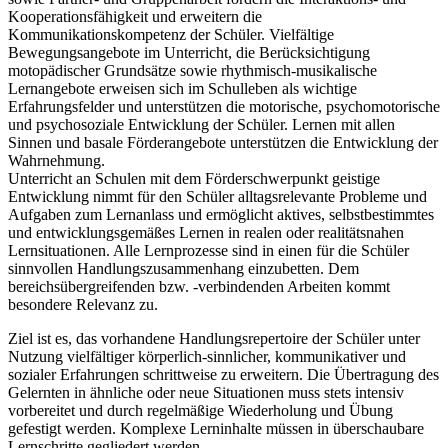
Kooperationsfähigkeit und erweitern die
Kommunikationskompetenz der Schüler. Vielfältige
Bewegungsangebote im Unterricht, die Berücksichtigung
motopädischer Grundsätze sowie rhythmisch-musikalische
Lernangebote erweisen sich im Schulleben als wichtige
Erfahrungsfelder und unterstützen die motorische, psychomotorische
und psychosoziale Entwicklung der Schüler. Lernen mit allen
Sinnen und basale Förderangebote unterstützen die Entwicklung der
Wahrnehmung.
Unterricht an Schulen mit dem Förderschwerpunkt geistige
Entwicklung nimmt für den Schüler alltagsrelevante Probleme und
Aufgaben zum Lernanlass und ermöglicht aktives, selbstbestimmtes
und entwicklungsgemäßes Lernen in realen oder realitätsnahen
Lernsituationen. Alle Lernprozesse sind in einen für die Schüler
sinnvollen Handlungszusammenhang einzubetten. Dem
bereichsübergreifenden bzw. -verbindenden Arbeiten kommt
besondere Relevanz zu.
Ziel ist es, das vorhandene Handlungsrepertoire der Schüler unter
Nutzung vielfältiger körperlich-sinnlicher, kommunikativer und
sozialer Erfahrungen schrittweise zu erweitern. Die Übertragung des
Gelernten in ähnliche oder neue Situationen muss stets intensiv
vorbereitet und durch regelmäßige Wiederholung und Übung
gefestigt werden. Komplexe Lerninhalte müssen in überschaubare
Lernschritte gegliedert werden.