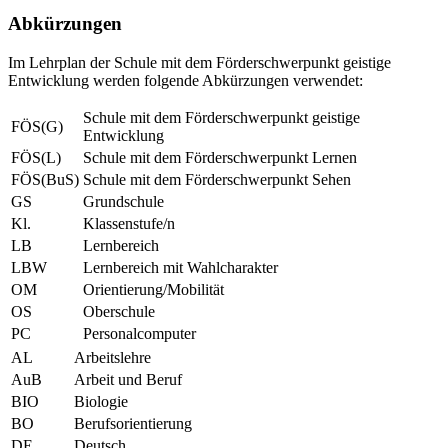
Abkürzungen
Im Lehrplan der Schule mit dem Förderschwerpunkt geistige
Entwicklung werden folgende Abkürzungen verwendet:
Schule mit dem Förderschwerpunkt geistige
FÖS(G)
Entwicklung
FÖS(L)
Schule mit dem Förderschwerpunkt Lernen
FÖS(BuS)
Schule mit dem Förderschwerpunkt Sehen
GS
Grundschule
Kl.
Klassenstufe/n
LB
Lernbereich
LBW
Lernbereich mit Wahlcharakter
OM
Orientierung/Mobilität
OS
Oberschule
PC
Personalcomputer
AL
Arbeitslehre
AuB
Arbeit und Beruf
BIO
Biologie
BO
Berufsorientierung
DE
Deutsch