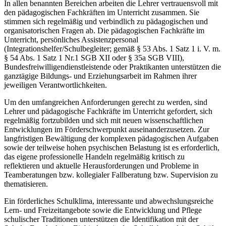
In allen benannten Bereichen arbeiten die Lehrer vertrauensvoll mit
den pädagogischen Fachkräften im Unterricht zusammen. Sie
stimmen sich regelmäßig und verbindlich zu pädagogischen und
organisatorischen Fragen ab. Die pädagogischen Fachkräfte im
Unterricht, persönliches Assistenzpersonal
(Integrationshelfer/Schulbegleiter; gemäß § 53 Abs. 1 Satz 1 i. V. m.
§ 54 Abs. 1 Satz 1 Nr.1 SGB XII oder § 35a SGB VIII),
Bundesfreiwilligendienstleistende oder Praktikanten unterstützen die
ganztägige Bildungs- und Erziehungsarbeit im Rahmen ihrer
jeweiligen Verantwortlichkeiten.
Um den umfangreichen Anforderungen gerecht zu werden, sind
Lehrer und pädagogische Fachkräfte im Unterricht gefordert, sich
regelmäßig fortzubilden und sich mit neuen wissenschaftlichen
Entwicklungen im Förderschwerpunkt auseinanderzusetzen. Zur
langfristigen Bewältigung der komplexen pädagogischen Aufgaben
sowie der teilweise hohen psychischen Belastung ist es erforderlich,
das eigene professionelle Handeln regelmäßig kritisch zu
reflektieren und aktuelle Herausforderungen und Probleme in
Teamberatungen bzw. kollegialer Fallberatung bzw. Supervision zu
thematisieren.
Ein förderliches Schulklima, interessante und abwechslungsreiche
Lern- und Freizeitangebote sowie die Entwicklung und Pflege
schulischer Traditionen unterstützen die Identifikation mit der