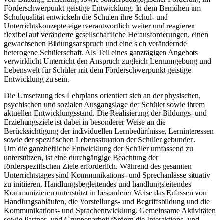
Förderschwerpunkt geistige Entwicklung. In dem Bemühen um
Schulqualität entwickeln die Schulen ihre Schul- und
Unterrichtskonzepte eigenverantwortlich weiter und reagieren
flexibel auf veränderte gesellschaftliche Herausforderungen, einen
gewachsenen Bildungsanspruch und eine sich verändernde
heterogene Schülerschaft. Als Teil eines ganztägigen Angebots
verwirklicht Unterricht den Anspruch zugleich Lernumgebung und
Lebenswelt für Schüler mit dem Förderschwerpunkt geistige
Entwicklung zu sein.
Die Umsetzung des Lehrplans orientiert sich an der physischen,
psychischen und sozialen Ausgangslage der Schüler sowie ihrem
aktuellen Entwicklungsstand. Die Realisierung der Bildungs- und
Erziehungsziele ist dabei in besonderer Weise an die
Berücksichtigung der individuellen Lernbedürfnisse, Lerninteressen
sowie der spezifischen Lebenssituation der Schüler gebunden.
Um die ganzheitliche Entwicklung der Schüler umfassend zu
unterstützen, ist eine durchgängige Beachtung der
förderspezifischen Ziele erforderlich. Während des gesamten
Unterrichtstages sind Kommunikations- und Sprechanlässe situativ
zu initiieren. Handlungsbegleitendes und handlungsleitendes
Kommunizieren unterstützt in besonderer Weise das Erfassen von
Handlungsabläufen, die Vorstellungs- und Begriffsbildung und die
Kommunikations- und Sprachentwicklung. Gemeinsame Aktivitäten
sowie Partner- und Gruppenarbeit fördern die Interaktions- und