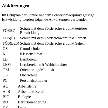
Abkürzungen
Im Lehrplan der Schule mit dem Förderschwerpunkt geistige
Entwicklung werden folgende Abkürzungen verwendet:
Schule mit dem Förderschwerpunkt geistige
FÖS(G)
Entwicklung
FÖS(L)
Schule mit dem Förderschwerpunkt Lernen
FÖS(BuS)
Schule mit dem Förderschwerpunkt Sehen
GS
Grundschule
Kl.
Klassenstufe/n
LB
Lernbereich
LBW
Lernbereich mit Wahlcharakter
OM
Orientierung/Mobilität
OS
Oberschule
PC
Personalcomputer
AL
Arbeitslehre
AuB
Arbeit und Beruf
BIO
Biologie
BO
Berufsorientierung
DE
Deutsch