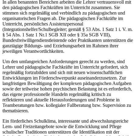
In allen benannten Bereichen arbeiten die Lehrer vertrauensvoll mit
den pädagogischen Fachkräften im Unterricht zusammen. Sie
stimmen sich regelmäßig und verbindlich zu pädagogischen und
organisatorischen Fragen ab. Die pädagogischen Fachkräfte im
Unterricht, persönliches Assistenzpersonal
(Integrationshelfer/Schulbegleiter; gemäß § 53 Abs. 1 Satz 1 i. V. m.
§ 54 Abs. 1 Satz 1 Nr.1 SGB XII oder § 35a SGB VIII),
Bundesfreiwilligendienstleistende oder Praktikanten unterstützen die
ganztägige Bildungs- und Erziehungsarbeit im Rahmen ihrer
jeweiligen Verantwortlichkeiten.
Um den umfangreichen Anforderungen gerecht zu werden, sind
Lehrer und pädagogische Fachkräfte im Unterricht gefordert, sich
regelmäßig fortzubilden und sich mit neuen wissenschaftlichen
Entwicklungen im Förderschwerpunkt auseinanderzusetzen. Zur
langfristigen Bewältigung der komplexen pädagogischen Aufgaben
sowie der teilweise hohen psychischen Belastung ist es erforderlich,
das eigene professionelle Handeln regelmäßig kritisch zu
reflektieren und aktuelle Herausforderungen und Probleme in
Teamberatungen bzw. kollegialer Fallberatung bzw. Supervision zu
thematisieren.
Ein förderliches Schulklima, interessante und abwechslungsreiche
Lern- und Freizeitangebote sowie die Entwicklung und Pflege
schulischer Traditionen unterstützen die Identifikation mit der