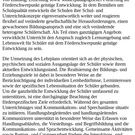
Förderschwerpunkt geistige Entwicklung. In dem Bemühen um
Schulqualität entwickeln die Schulen ihre Schul- und
Unterrichtskonzepte eigenverantwortlich weiter und reagieren
flexibel auf veränderte gesellschaftliche Herausforderungen, einen
gewachsenen Bildungsanspruch und eine sich verändernde
heterogene Schülerschaft. Als Teil eines ganztägigen Angebots
verwirklicht Unterricht den Anspruch zugleich Lernumgebung und
Lebenswelt für Schüler mit dem Förderschwerpunkt geistige
Entwicklung zu sein.
Die Umsetzung des Lehrplans orientiert sich an der physischen,
psychischen und sozialen Ausgangslage der Schüler sowie ihrem
aktuellen Entwicklungsstand. Die Realisierung der Bildungs- und
Erziehungsziele ist dabei in besonderer Weise an die
Berücksichtigung der individuellen Lernbedürfnisse, Lerninteressen
sowie der spezifischen Lebenssituation der Schüler gebunden.
Um die ganzheitliche Entwicklung der Schüler umfassend zu
unterstützen, ist eine durchgängige Beachtung der
förderspezifischen Ziele erforderlich. Während des gesamten
Unterrichtstages sind Kommunikations- und Sprechanlässe situativ
zu initiieren. Handlungsbegleitendes und handlungsleitendes
Kommunizieren unterstützt in besonderer Weise das Erfassen von
Handlungsabläufen, die Vorstellungs- und Begriffsbildung und die
Kommunikations- und Sprachentwicklung. Gemeinsame Aktivitäten
sowie Partner- und Gruppenarbeit fördern die Interaktions- und