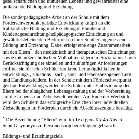
gesellschaftlichen und kulturellen Lebens und gewährleistet eine
umfassende Bildung und Erziehung.
Die sonderpädagogische Arbeit an der Schule mit dem
Förderschwerpunkt geistige Entwicklung knüpft an die
frühkindliche Bildung und Erziehung in Familie und
Kindertageseinrichtung/heilpädagogischer Einrichtung an und
gewährleistet eine den Bedürfnissen ihrer Schüler angemessene
Bildung und Erziehung. Dabei erfolgt eine enge Zusammenarbeit
*
mit den Eltern
, den medizinisch und therapeutischen Einrichtungen
sowie mit außerschulischen Maßnahmeträgern im Sozialraum. Unter
Berücksichtigung der aktuellen und zukünftigen Anforderungen
eröffnet sie für jeden Schüler konkrete Lernmöglichkeiten in
entwicklungs-, situations-, sach-, sinn- und lebensbezogenen Lern-
und Handlungsfeldern. In der Schule mit dem Förderschwerpunkt
geistige Entwicklung werden die Schüler unter Einbeziehung der
Eltern bei der alltäglichen Lebensgestaltung und der Vorbereitung
auf die Lebens- und Arbeitswelt beraten. Am Ende der Werkstufe
wird den Schülern das erfolgreiche Erreichen ihrer individuellen
Zielstellungen im Förderplan durch ein Abschlusszeugnis bestätigt.
*
Die Bezeichnung "Eltern" wird im Text gemäß § 45 Abs. 5
SchulG synonym zu Personensorgeberechtigten gebraucht.
Bildungs- und Erziehungsziele