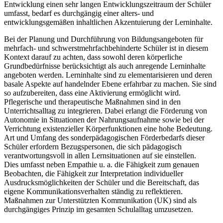
Entwicklung einen sehr langen Entwicklungszeitraum der Schüler
umfasst, bedarf es durchgängig einer alters- und
entwicklungsgemäßen inhaltlichen Akzentuierung der Lerninhalte.
Bei der Planung und Durchführung von Bildungsangeboten für
mehrfach- und schwerstmehrfachbehinderte Schüler ist in diesem
Kontext darauf zu achten, dass sowohl deren körperliche
Grundbedürfnisse berücksichtigt als auch anregende Lerninhalte
angeboten werden. Lerninhalte sind zu elementarisieren und deren
basale Aspekte auf handelnder Ebene erfahrbar zu machen. Sie sind
so aufzubereiten, dass eine Aktivierung ermöglicht wird.
Pflegerische und therapeutische Maßnahmen sind in den
Unterrichtsalltag zu integrieren. Dabei erlangt die Förderung von
Autonomie in Situationen der Nahrungsaufnahme sowie bei der
Verrichtung existenzieller Körperfunktionen eine hohe Bedeutung.
Art und Umfang des sonderpädagogischen Förderbedarfs dieser
Schüler erfordern Bezugspersonen, die sich pädagogisch
verantwortungsvoll in allen Lernsituationen auf sie einstellen.
Dies umfasst neben Empathie u. a. die Fähigkeit zum genauen
Beobachten, die Fähigkeit zur Interpretation individueller
Ausdrucksmöglichkeiten der Schüler und die Bereitschaft, das
eigene Kommunikationsverhalten ständig zu reflektieren.
Maßnahmen zur Unterstützten Kommunikation (UK) sind als
durchgängiges Prinzip im gesamten Schulalltag umzusetzen.