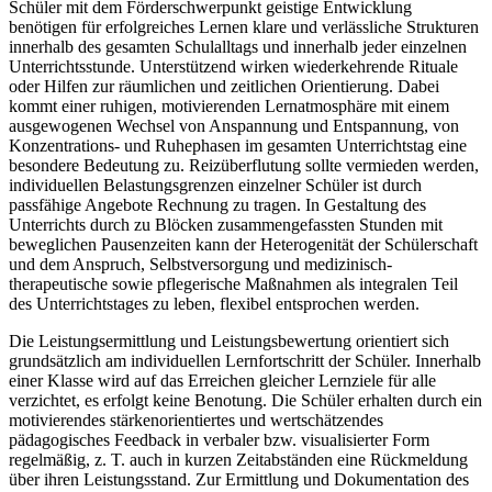
Schüler mit dem Förderschwerpunkt geistige Entwicklung
benötigen für erfolgreiches Lernen klare und verlässliche Strukturen
innerhalb des gesamten Schulalltags und innerhalb jeder einzelnen
Unterrichtsstunde. Unterstützend wirken wiederkehrende Rituale
oder Hilfen zur räumlichen und zeitlichen Orientierung. Dabei
kommt einer ruhigen, motivierenden Lernatmosphäre mit einem
ausgewogenen Wechsel von Anspannung und Entspannung, von
Konzentrations- und Ruhephasen im gesamten Unterrichtstag eine
besondere Bedeutung zu. Reizüberflutung sollte vermieden werden,
individuellen Belastungsgrenzen einzelner Schüler ist durch
passfähige Angebote Rechnung zu tragen. In Gestaltung des
Unterrichts durch zu Blöcken zusammengefassten Stunden mit
beweglichen Pausenzeiten kann der Heterogenität der Schülerschaft
und dem Anspruch, Selbstversorgung und medizinisch-
therapeutische sowie pflegerische Maßnahmen als integralen Teil
des Unterrichtstages zu leben, flexibel entsprochen werden.
Die Leistungsermittlung und Leistungsbewertung orientiert sich
grundsätzlich am individuellen Lernfortschritt der Schüler. Innerhalb
einer Klasse wird auf das Erreichen gleicher Lernziele für alle
verzichtet, es erfolgt keine Benotung. Die Schüler erhalten durch ein
motivierendes stärkenorientiertes und wertschätzendes
pädagogisches Feedback in verbaler bzw. visualisierter Form
regelmäßig, z. T. auch in kurzen Zeitabständen eine Rückmeldung
über ihren Leistungsstand. Zur Ermittlung und Dokumentation des