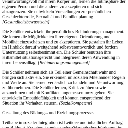
verantwortungsvoll mit ihrem Körper um, lernen die Intimsphäre der
eigenen Person und die anderer zu akzeptieren und sich
abzugrenzen. Sie entwickeln Vorstellungen zur persönlichen
Geschlechterrolle, Sexualität und Familienplanung.
[Gesundheitsbewusstsein]
Die Schüler entwickeln ihr persönliches Behinderungsmanagement.
Sie lernen die Möglichkeiten ihrer eigenen Orientierung und
Mobilität einzuschätzen und zu akzeptieren. Sie gestalten ihr Leben
im Hinblick darauf weitgehend selbstverantwortlich und fordern
Unterstützung selbstbestimmt ein. Die Schüler benutzen ihre
Hilfsmittel situationsgerecht und integrieren deren Anwendung in
ihren Lebensalltag.
[Behinderungsmanagement]
Die Schüler nehmen sich als Teil einer Gemeinschaft wahr und
bringen sich aktiv ein. Sie erkennen im sozialen Miteinander Regeln
und Werte an. Sie lernen verlässlich zu handeln und Verantwortung
zu übernehmen. Die Schüler lernen, Kritik zu üben sowie
anzunehmen und mit Konflikten angemessen umzugehen. Sie
entwickeln Empathiefähigkeit und können entsprechend der
Situation ihr Verhalten steuern.
[Sozialkompetenz]
Gestaltung des Bildungs- und Erziehungsprozesses
Teilhabe in sozialer Integration ist Leitidee und inhaltlicher Auftrag
von Bildung, Erziehung sowie sonderpädagogischer Förderung im