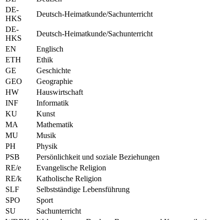
DE-
Deutsch-Heimatkunde/Sachunterricht
HKS
DE-
Deutsch-Heimatkunde/Sachunterricht
HKS
EN
Englisch
ETH
Ethik
GE
Geschichte
GEO
Geographie
HW
Hauswirtschaft
INF
Informatik
KU
Kunst
MA
Mathematik
MU
Musik
PH
Physik
PSB
Persönlichkeit und soziale Beziehungen
RE/e
Evangelische Religion
RE/k
Katholische Religion
SLF
Selbstständige Lebensführung
SPO
Sport
SU
Sachunterricht