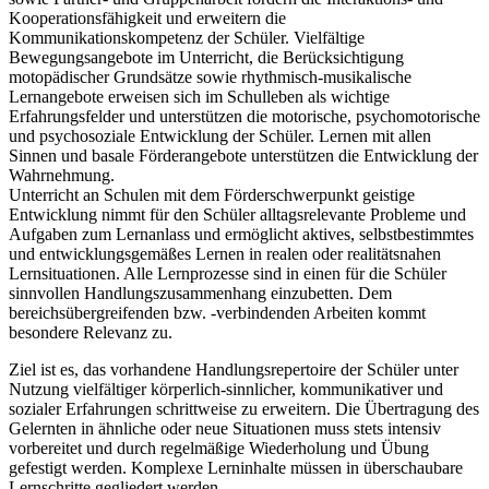
Kooperationsfähigkeit und erweitern die
Kommunikationskompetenz der Schüler. Vielfältige
Bewegungsangebote im Unterricht, die Berücksichtigung
motopädischer Grundsätze sowie rhythmisch-musikalische
Lernangebote erweisen sich im Schulleben als wichtige
Erfahrungsfelder und unterstützen die motorische, psychomotorische
und psychosoziale Entwicklung der Schüler. Lernen mit allen
Sinnen und basale Förderangebote unterstützen die Entwicklung der
Wahrnehmung.
Unterricht an Schulen mit dem Förderschwerpunkt geistige
Entwicklung nimmt für den Schüler alltagsrelevante Probleme und
Aufgaben zum Lernanlass und ermöglicht aktives, selbstbestimmtes
und entwicklungsgemäßes Lernen in realen oder realitätsnahen
Lernsituationen. Alle Lernprozesse sind in einen für die Schüler
sinnvollen Handlungszusammenhang einzubetten. Dem
bereichsübergreifenden bzw. -verbindenden Arbeiten kommt
besondere Relevanz zu.
Ziel ist es, das vorhandene Handlungsrepertoire der Schüler unter
Nutzung vielfältiger körperlich-sinnlicher, kommunikativer und
sozialer Erfahrungen schrittweise zu erweitern. Die Übertragung des
Gelernten in ähnliche oder neue Situationen muss stets intensiv
vorbereitet und durch regelmäßige Wiederholung und Übung
gefestigt werden. Komplexe Lerninhalte müssen in überschaubare
Lernschritte gegliedert werden.