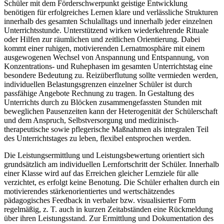
Schüler mit dem Förderschwerpunkt geistige Entwicklung
benötigen für erfolgreiches Lernen klare und verlässliche Strukturen
innerhalb des gesamten Schulalltags und innerhalb jeder einzelnen
Unterrichtsstunde. Unterstützend wirken wiederkehrende Rituale
oder Hilfen zur räumlichen und zeitlichen Orientierung. Dabei
kommt einer ruhigen, motivierenden Lernatmosphäre mit einem
ausgewogenen Wechsel von Anspannung und Entspannung, von
Konzentrations- und Ruhephasen im gesamten Unterrichtstag eine
besondere Bedeutung zu. Reizüberflutung sollte vermieden werden,
individuellen Belastungsgrenzen einzelner Schüler ist durch
passfähige Angebote Rechnung zu tragen. In Gestaltung des
Unterrichts durch zu Blöcken zusammengefassten Stunden mit
beweglichen Pausenzeiten kann der Heterogenität der Schülerschaft
und dem Anspruch, Selbstversorgung und medizinisch-
therapeutische sowie pflegerische Maßnahmen als integralen Teil
des Unterrichtstages zu leben, flexibel entsprochen werden.
Die Leistungsermittlung und Leistungsbewertung orientiert sich
grundsätzlich am individuellen Lernfortschritt der Schüler. Innerhalb
einer Klasse wird auf das Erreichen gleicher Lernziele für alle
verzichtet, es erfolgt keine Benotung. Die Schüler erhalten durch ein
motivierendes stärkenorientiertes und wertschätzendes
pädagogisches Feedback in verbaler bzw. visualisierter Form
regelmäßig, z. T. auch in kurzen Zeitabständen eine Rückmeldung
über ihren Leistungsstand. Zur Ermittlung und Dokumentation des