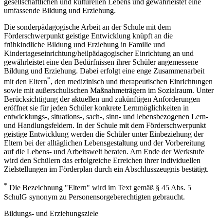
gesellschaftlichen und kulturellen Lebens und gewährleistet eine
umfassende Bildung und Erziehung.
Die sonderpädagogische Arbeit an der Schule mit dem
Förderschwerpunkt geistige Entwicklung knüpft an die
frühkindliche Bildung und Erziehung in Familie und
Kindertageseinrichtung/heilpädagogischer Einrichtung an und
gewährleistet eine den Bedürfnissen ihrer Schüler angemessene
Bildung und Erziehung. Dabei erfolgt eine enge Zusammenarbeit
*
mit den Eltern
, den medizinisch und therapeutischen Einrichtungen
sowie mit außerschulischen Maßnahmeträgern im Sozialraum. Unter
Berücksichtigung der aktuellen und zukünftigen Anforderungen
eröffnet sie für jeden Schüler konkrete Lernmöglichkeiten in
entwicklungs-, situations-, sach-, sinn- und lebensbezogenen Lern-
und Handlungsfeldern. In der Schule mit dem Förderschwerpunkt
geistige Entwicklung werden die Schüler unter Einbeziehung der
Eltern bei der alltäglichen Lebensgestaltung und der Vorbereitung
auf die Lebens- und Arbeitswelt beraten. Am Ende der Werkstufe
wird den Schülern das erfolgreiche Erreichen ihrer individuellen
Zielstellungen im Förderplan durch ein Abschlusszeugnis bestätigt.
*
Die Bezeichnung "Eltern" wird im Text gemäß § 45 Abs. 5
SchulG synonym zu Personensorgeberechtigten gebraucht.
Bildungs- und Erziehungsziele