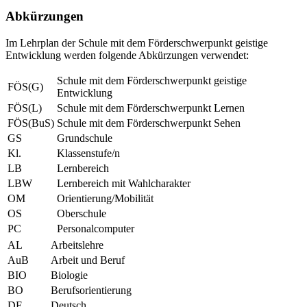
Abkürzungen
Im Lehrplan der Schule mit dem Förderschwerpunkt geistige
Entwicklung werden folgende Abkürzungen verwendet:
Schule mit dem Förderschwerpunkt geistige
FÖS(G)
Entwicklung
FÖS(L)
Schule mit dem Förderschwerpunkt Lernen
FÖS(BuS)
Schule mit dem Förderschwerpunkt Sehen
GS
Grundschule
Kl.
Klassenstufe/n
LB
Lernbereich
LBW
Lernbereich mit Wahlcharakter
OM
Orientierung/Mobilität
OS
Oberschule
PC
Personalcomputer
AL
Arbeitslehre
AuB
Arbeit und Beruf
BIO
Biologie
BO
Berufsorientierung
DE
Deutsch