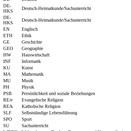
DE-
Deutsch-Heimatkunde/Sachunterricht
HKS
DE-
Deutsch-Heimatkunde/Sachunterricht
HKS
EN
Englisch
ETH
Ethik
GE
Geschichte
GEO
Geographie
HW
Hauswirtschaft
INF
Informatik
KU
Kunst
MA
Mathematik
MU
Musik
PH
Physik
PSB
Persönlichkeit und soziale Beziehungen
RE/e
Evangelische Religion
RE/k
Katholische Religion
SLF
Selbstständige Lebensführung
SPO
Sport
SU
Sachunterricht