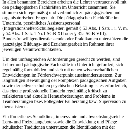
In allen benannten Bereichen arbeiten die Lehrer vertrauensvoll mit
den pädagogischen Fachkräften im Unterricht zusammen. Sie
stimmen sich regelmäßig und verbindlich zu pädagogischen und
organisatorischen Fragen ab. Die pädagogischen Fachkräfte im
Unterricht, persönliches Assistenzpersonal
(Integrationshelfer/Schulbegleiter; gemäß § 53 Abs. 1 Satz 1 i. V. m.
§ 54 Abs. 1 Satz 1 Nr.1 SGB XII oder § 35a SGB VIII),
Bundesfreiwilligendienstleistende oder Praktikanten unterstützen die
ganztägige Bildungs- und Erziehungsarbeit im Rahmen ihrer
jeweiligen Verantwortlichkeiten.
Um den umfangreichen Anforderungen gerecht zu werden, sind
Lehrer und pädagogische Fachkräfte im Unterricht gefordert, sich
regelmäßig fortzubilden und sich mit neuen wissenschaftlichen
Entwicklungen im Förderschwerpunkt auseinanderzusetzen. Zur
langfristigen Bewältigung der komplexen pädagogischen Aufgaben
sowie der teilweise hohen psychischen Belastung ist es erforderlich,
das eigene professionelle Handeln regelmäßig kritisch zu
reflektieren und aktuelle Herausforderungen und Probleme in
Teamberatungen bzw. kollegialer Fallberatung bzw. Supervision zu
thematisieren.
Ein förderliches Schulklima, interessante und abwechslungsreiche
Lern- und Freizeitangebote sowie die Entwicklung und Pflege
schulischer Traditionen unterstützen die Identifikation mit der