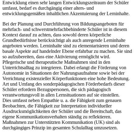
Entwicklung einen sehr langen Entwicklungszeitraum der Schüler
umfasst, bedarf es durchgängig einer alters- und
entwicklungsgemäßen inhaltlichen Akzentuierung der Lerninhalte.
Bei der Planung und Durchführung von Bildungsangeboten für
mehrfach- und schwerstmehrfachbehinderte Schüler ist in diesem
Kontext darauf zu achten, dass sowohl deren körperliche
Grundbedürfnisse berücksichtigt als auch anregende Lerninhalte
angeboten werden. Lerninhalte sind zu elementarisieren und deren
basale Aspekte auf handelnder Ebene erfahrbar zu machen. Sie sind
so aufzubereiten, dass eine Aktivierung ermöglicht wird.
Pflegerische und therapeutische Maßnahmen sind in den
Unterrichtsalltag zu integrieren. Dabei erlangt die Förderung von
Autonomie in Situationen der Nahrungsaufnahme sowie bei der
Verrichtung existenzieller Körperfunktionen eine hohe Bedeutung.
Art und Umfang des sonderpädagogischen Förderbedarfs dieser
Schüler erfordern Bezugspersonen, die sich pädagogisch
verantwortungsvoll in allen Lernsituationen auf sie einstellen.
Dies umfasst neben Empathie u. a. die Fähigkeit zum genauen
Beobachten, die Fähigkeit zur Interpretation individueller
Ausdrucksmöglichkeiten der Schüler und die Bereitschaft, das
eigene Kommunikationsverhalten ständig zu reflektieren.
Maßnahmen zur Unterstützten Kommunikation (UK) sind als
durchgängiges Prinzip im gesamten Schulalltag umzusetzen.