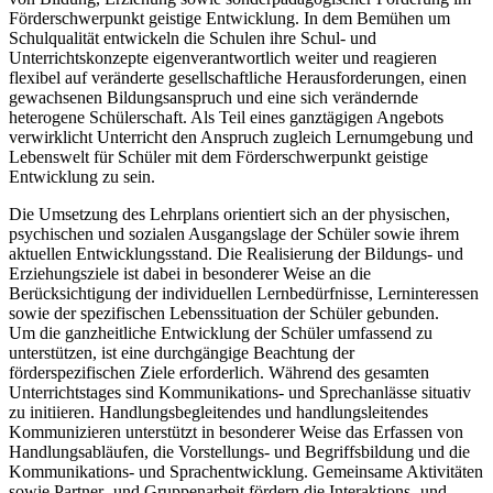
Förderschwerpunkt geistige Entwicklung. In dem Bemühen um
Schulqualität entwickeln die Schulen ihre Schul- und
Unterrichtskonzepte eigenverantwortlich weiter und reagieren
flexibel auf veränderte gesellschaftliche Herausforderungen, einen
gewachsenen Bildungsanspruch und eine sich verändernde
heterogene Schülerschaft. Als Teil eines ganztägigen Angebots
verwirklicht Unterricht den Anspruch zugleich Lernumgebung und
Lebenswelt für Schüler mit dem Förderschwerpunkt geistige
Entwicklung zu sein.
Die Umsetzung des Lehrplans orientiert sich an der physischen,
psychischen und sozialen Ausgangslage der Schüler sowie ihrem
aktuellen Entwicklungsstand. Die Realisierung der Bildungs- und
Erziehungsziele ist dabei in besonderer Weise an die
Berücksichtigung der individuellen Lernbedürfnisse, Lerninteressen
sowie der spezifischen Lebenssituation der Schüler gebunden.
Um die ganzheitliche Entwicklung der Schüler umfassend zu
unterstützen, ist eine durchgängige Beachtung der
förderspezifischen Ziele erforderlich. Während des gesamten
Unterrichtstages sind Kommunikations- und Sprechanlässe situativ
zu initiieren. Handlungsbegleitendes und handlungsleitendes
Kommunizieren unterstützt in besonderer Weise das Erfassen von
Handlungsabläufen, die Vorstellungs- und Begriffsbildung und die
Kommunikations- und Sprachentwicklung. Gemeinsame Aktivitäten
sowie Partner- und Gruppenarbeit fördern die Interaktions- und