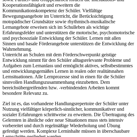
Kooperationsfähigkeit und erweitern die
Kommunikationskompetenz der Schüler. Vielfältige
Bewegungsangebote im Unterricht, die Berücksichtigung
motopädischer Grundsätze sowie rhythmisch-musikalische
Lernangebote erweisen sich im Schulleben als wichtige
Erfahrungsfelder und unterstützen die motorische, psychomotorische
und psychosoziale Entwicklung der Schüler. Lernen mit allen
Sinnen und basale Förderangebote unterstützen die Entwicklung der
Wahrnehmung.
Unterricht an Schulen mit dem Förderschwerpunkt geistige
Entwicklung nimmt für den Schüler alltagsrelevante Probleme und
Aufgaben zum Lernanlass und ermöglicht aktives, selbstbestimmtes
und entwicklungsgemäßes Lernen in realen oder realitätsnahen
Lernsituationen. Alle Lernprozesse sind in einen für die Schüler
sinnvollen Handlungszusammenhang einzubetten. Dem
bereichsübergreifenden bzw. -verbindenden Arbeiten kommt
besondere Relevanz zu.
Ziel ist es, das vorhandene Handlungsrepertoire der Schüler unter
Nutzung vielfältiger körperlich-sinnlicher, kommunikativer und
sozialer Erfahrungen schrittweise zu erweitern. Die Übertragung des
Gelernten in ähnliche oder neue Situationen muss stets intensiv
vorbereitet und durch regelmäßige Wiederholung und Übung
gefestigt werden. Komplexe Lerninhalte müssen in überschaubare
Lernschritte gegliedert werden.