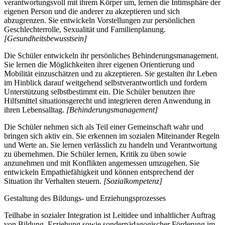
verantwortungsvoll mit ihrem Körper um, lernen die Intimsphäre der
eigenen Person und die anderer zu akzeptieren und sich
abzugrenzen. Sie entwickeln Vorstellungen zur persönlichen
Geschlechterrolle, Sexualität und Familienplanung.
[Gesundheitsbewusstsein]
Die Schüler entwickeln ihr persönliches Behinderungsmanagement.
Sie lernen die Möglichkeiten ihrer eigenen Orientierung und
Mobilität einzuschätzen und zu akzeptieren. Sie gestalten ihr Leben
im Hinblick darauf weitgehend selbstverantwortlich und fordern
Unterstützung selbstbestimmt ein. Die Schüler benutzen ihre
Hilfsmittel situationsgerecht und integrieren deren Anwendung in
ihren Lebensalltag.
[Behinderungsmanagement]
Die Schüler nehmen sich als Teil einer Gemeinschaft wahr und
bringen sich aktiv ein. Sie erkennen im sozialen Miteinander Regeln
und Werte an. Sie lernen verlässlich zu handeln und Verantwortung
zu übernehmen. Die Schüler lernen, Kritik zu üben sowie
anzunehmen und mit Konflikten angemessen umzugehen. Sie
entwickeln Empathiefähigkeit und können entsprechend der
Situation ihr Verhalten steuern.
[Sozialkompetenz]
Gestaltung des Bildungs- und Erziehungsprozesses
Teilhabe in sozialer Integration ist Leitidee und inhaltlicher Auftrag
von Bildung, Erziehung sowie sonderpädagogischer Förderung im