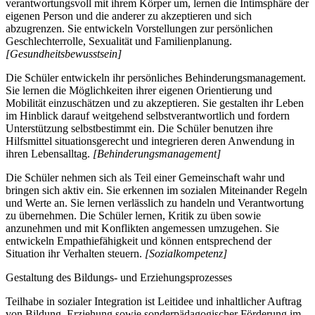
verantwortungsvoll mit ihrem Körper um, lernen die Intimsphäre der
eigenen Person und die anderer zu akzeptieren und sich
abzugrenzen. Sie entwickeln Vorstellungen zur persönlichen
Geschlechterrolle, Sexualität und Familienplanung.
[Gesundheitsbewusstsein]
Die Schüler entwickeln ihr persönliches Behinderungsmanagement.
Sie lernen die Möglichkeiten ihrer eigenen Orientierung und
Mobilität einzuschätzen und zu akzeptieren. Sie gestalten ihr Leben
im Hinblick darauf weitgehend selbstverantwortlich und fordern
Unterstützung selbstbestimmt ein. Die Schüler benutzen ihre
Hilfsmittel situationsgerecht und integrieren deren Anwendung in
ihren Lebensalltag.
[Behinderungsmanagement]
Die Schüler nehmen sich als Teil einer Gemeinschaft wahr und
bringen sich aktiv ein. Sie erkennen im sozialen Miteinander Regeln
und Werte an. Sie lernen verlässlich zu handeln und Verantwortung
zu übernehmen. Die Schüler lernen, Kritik zu üben sowie
anzunehmen und mit Konflikten angemessen umzugehen. Sie
entwickeln Empathiefähigkeit und können entsprechend der
Situation ihr Verhalten steuern.
[Sozialkompetenz]
Gestaltung des Bildungs- und Erziehungsprozesses
Teilhabe in sozialer Integration ist Leitidee und inhaltlicher Auftrag
von Bildung, Erziehung sowie sonderpädagogischer Förderung im