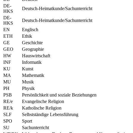
DE-
Deutsch-Heimatkunde/Sachunterricht
HKS
DE-
Deutsch-Heimatkunde/Sachunterricht
HKS
EN
Englisch
ETH
Ethik
GE
Geschichte
GEO
Geographie
HW
Hauswirtschaft
INF
Informatik
KU
Kunst
MA
Mathematik
MU
Musik
PH
Physik
PSB
Persönlichkeit und soziale Beziehungen
RE/e
Evangelische Religion
RE/k
Katholische Religion
SLF
Selbstständige Lebensführung
SPO
Sport
SU
Sachunterricht