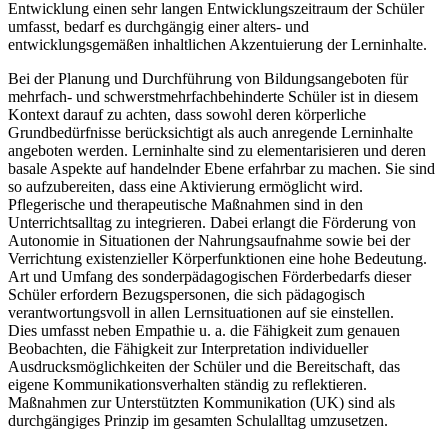
Entwicklung einen sehr langen Entwicklungszeitraum der Schüler
umfasst, bedarf es durchgängig einer alters- und
entwicklungsgemäßen inhaltlichen Akzentuierung der Lerninhalte.
Bei der Planung und Durchführung von Bildungsangeboten für
mehrfach- und schwerstmehrfachbehinderte Schüler ist in diesem
Kontext darauf zu achten, dass sowohl deren körperliche
Grundbedürfnisse berücksichtigt als auch anregende Lerninhalte
angeboten werden. Lerninhalte sind zu elementarisieren und deren
basale Aspekte auf handelnder Ebene erfahrbar zu machen. Sie sind
so aufzubereiten, dass eine Aktivierung ermöglicht wird.
Pflegerische und therapeutische Maßnahmen sind in den
Unterrichtsalltag zu integrieren. Dabei erlangt die Förderung von
Autonomie in Situationen der Nahrungsaufnahme sowie bei der
Verrichtung existenzieller Körperfunktionen eine hohe Bedeutung.
Art und Umfang des sonderpädagogischen Förderbedarfs dieser
Schüler erfordern Bezugspersonen, die sich pädagogisch
verantwortungsvoll in allen Lernsituationen auf sie einstellen.
Dies umfasst neben Empathie u. a. die Fähigkeit zum genauen
Beobachten, die Fähigkeit zur Interpretation individueller
Ausdrucksmöglichkeiten der Schüler und die Bereitschaft, das
eigene Kommunikationsverhalten ständig zu reflektieren.
Maßnahmen zur Unterstützten Kommunikation (UK) sind als
durchgängiges Prinzip im gesamten Schulalltag umzusetzen.