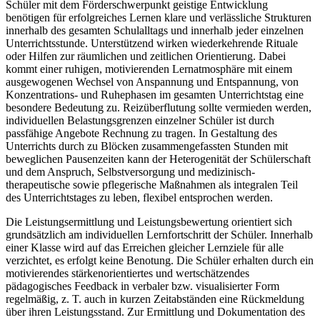
Schüler mit dem Förderschwerpunkt geistige Entwicklung
benötigen für erfolgreiches Lernen klare und verlässliche Strukturen
innerhalb des gesamten Schulalltags und innerhalb jeder einzelnen
Unterrichtsstunde. Unterstützend wirken wiederkehrende Rituale
oder Hilfen zur räumlichen und zeitlichen Orientierung. Dabei
kommt einer ruhigen, motivierenden Lernatmosphäre mit einem
ausgewogenen Wechsel von Anspannung und Entspannung, von
Konzentrations- und Ruhephasen im gesamten Unterrichtstag eine
besondere Bedeutung zu. Reizüberflutung sollte vermieden werden,
individuellen Belastungsgrenzen einzelner Schüler ist durch
passfähige Angebote Rechnung zu tragen. In Gestaltung des
Unterrichts durch zu Blöcken zusammengefassten Stunden mit
beweglichen Pausenzeiten kann der Heterogenität der Schülerschaft
und dem Anspruch, Selbstversorgung und medizinisch-
therapeutische sowie pflegerische Maßnahmen als integralen Teil
des Unterrichtstages zu leben, flexibel entsprochen werden.
Die Leistungsermittlung und Leistungsbewertung orientiert sich
grundsätzlich am individuellen Lernfortschritt der Schüler. Innerhalb
einer Klasse wird auf das Erreichen gleicher Lernziele für alle
verzichtet, es erfolgt keine Benotung. Die Schüler erhalten durch ein
motivierendes stärkenorientiertes und wertschätzendes
pädagogisches Feedback in verbaler bzw. visualisierter Form
regelmäßig, z. T. auch in kurzen Zeitabständen eine Rückmeldung
über ihren Leistungsstand. Zur Ermittlung und Dokumentation des