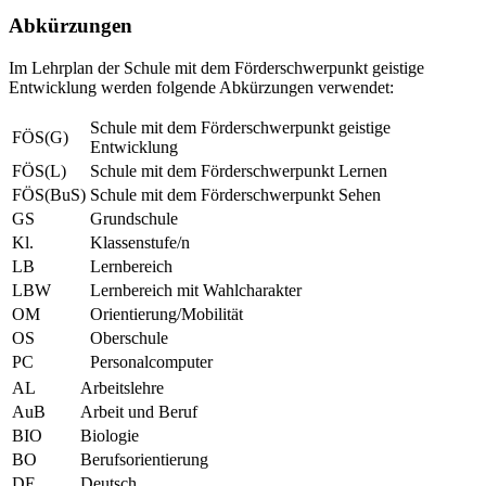
Abkürzungen
Im Lehrplan der Schule mit dem Förderschwerpunkt geistige
Entwicklung werden folgende Abkürzungen verwendet:
Schule mit dem Förderschwerpunkt geistige
FÖS(G)
Entwicklung
FÖS(L)
Schule mit dem Förderschwerpunkt Lernen
FÖS(BuS)
Schule mit dem Förderschwerpunkt Sehen
GS
Grundschule
Kl.
Klassenstufe/n
LB
Lernbereich
LBW
Lernbereich mit Wahlcharakter
OM
Orientierung/Mobilität
OS
Oberschule
PC
Personalcomputer
AL
Arbeitslehre
AuB
Arbeit und Beruf
BIO
Biologie
BO
Berufsorientierung
DE
Deutsch