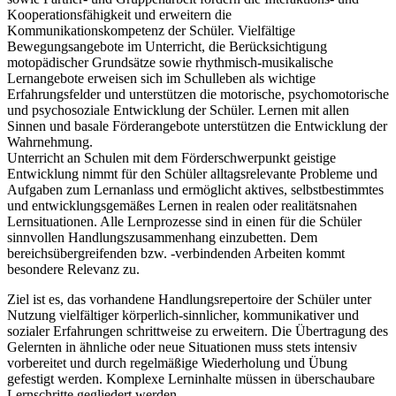
Kooperationsfähigkeit und erweitern die
Kommunikationskompetenz der Schüler. Vielfältige
Bewegungsangebote im Unterricht, die Berücksichtigung
motopädischer Grundsätze sowie rhythmisch-musikalische
Lernangebote erweisen sich im Schulleben als wichtige
Erfahrungsfelder und unterstützen die motorische, psychomotorische
und psychosoziale Entwicklung der Schüler. Lernen mit allen
Sinnen und basale Förderangebote unterstützen die Entwicklung der
Wahrnehmung.
Unterricht an Schulen mit dem Förderschwerpunkt geistige
Entwicklung nimmt für den Schüler alltagsrelevante Probleme und
Aufgaben zum Lernanlass und ermöglicht aktives, selbstbestimmtes
und entwicklungsgemäßes Lernen in realen oder realitätsnahen
Lernsituationen. Alle Lernprozesse sind in einen für die Schüler
sinnvollen Handlungszusammenhang einzubetten. Dem
bereichsübergreifenden bzw. -verbindenden Arbeiten kommt
besondere Relevanz zu.
Ziel ist es, das vorhandene Handlungsrepertoire der Schüler unter
Nutzung vielfältiger körperlich-sinnlicher, kommunikativer und
sozialer Erfahrungen schrittweise zu erweitern. Die Übertragung des
Gelernten in ähnliche oder neue Situationen muss stets intensiv
vorbereitet und durch regelmäßige Wiederholung und Übung
gefestigt werden. Komplexe Lerninhalte müssen in überschaubare
Lernschritte gegliedert werden.