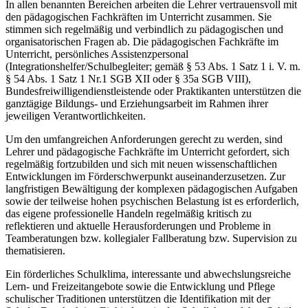
In allen benannten Bereichen arbeiten die Lehrer vertrauensvoll mit
den pädagogischen Fachkräften im Unterricht zusammen. Sie
stimmen sich regelmäßig und verbindlich zu pädagogischen und
organisatorischen Fragen ab. Die pädagogischen Fachkräfte im
Unterricht, persönliches Assistenzpersonal
(Integrationshelfer/Schulbegleiter; gemäß § 53 Abs. 1 Satz 1 i. V. m.
§ 54 Abs. 1 Satz 1 Nr.1 SGB XII oder § 35a SGB VIII),
Bundesfreiwilligendienstleistende oder Praktikanten unterstützen die
ganztägige Bildungs- und Erziehungsarbeit im Rahmen ihrer
jeweiligen Verantwortlichkeiten.
Um den umfangreichen Anforderungen gerecht zu werden, sind
Lehrer und pädagogische Fachkräfte im Unterricht gefordert, sich
regelmäßig fortzubilden und sich mit neuen wissenschaftlichen
Entwicklungen im Förderschwerpunkt auseinanderzusetzen. Zur
langfristigen Bewältigung der komplexen pädagogischen Aufgaben
sowie der teilweise hohen psychischen Belastung ist es erforderlich,
das eigene professionelle Handeln regelmäßig kritisch zu
reflektieren und aktuelle Herausforderungen und Probleme in
Teamberatungen bzw. kollegialer Fallberatung bzw. Supervision zu
thematisieren.
Ein förderliches Schulklima, interessante und abwechslungsreiche
Lern- und Freizeitangebote sowie die Entwicklung und Pflege
schulischer Traditionen unterstützen die Identifikation mit der