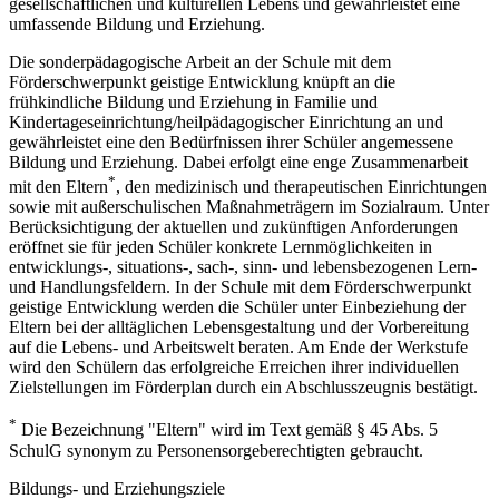
gesellschaftlichen und kulturellen Lebens und gewährleistet eine
umfassende Bildung und Erziehung.
Die sonderpädagogische Arbeit an der Schule mit dem
Förderschwerpunkt geistige Entwicklung knüpft an die
frühkindliche Bildung und Erziehung in Familie und
Kindertageseinrichtung/heilpädagogischer Einrichtung an und
gewährleistet eine den Bedürfnissen ihrer Schüler angemessene
Bildung und Erziehung. Dabei erfolgt eine enge Zusammenarbeit
*
mit den Eltern
, den medizinisch und therapeutischen Einrichtungen
sowie mit außerschulischen Maßnahmeträgern im Sozialraum. Unter
Berücksichtigung der aktuellen und zukünftigen Anforderungen
eröffnet sie für jeden Schüler konkrete Lernmöglichkeiten in
entwicklungs-, situations-, sach-, sinn- und lebensbezogenen Lern-
und Handlungsfeldern. In der Schule mit dem Förderschwerpunkt
geistige Entwicklung werden die Schüler unter Einbeziehung der
Eltern bei der alltäglichen Lebensgestaltung und der Vorbereitung
auf die Lebens- und Arbeitswelt beraten. Am Ende der Werkstufe
wird den Schülern das erfolgreiche Erreichen ihrer individuellen
Zielstellungen im Förderplan durch ein Abschlusszeugnis bestätigt.
*
Die Bezeichnung "Eltern" wird im Text gemäß § 45 Abs. 5
SchulG synonym zu Personensorgeberechtigten gebraucht.
Bildungs- und Erziehungsziele