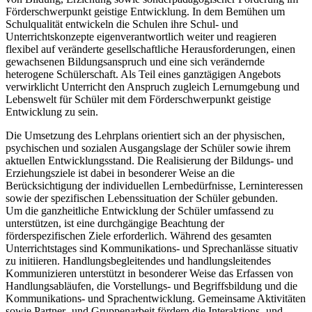
Förderschwerpunkt geistige Entwicklung. In dem Bemühen um
Schulqualität entwickeln die Schulen ihre Schul- und
Unterrichtskonzepte eigenverantwortlich weiter und reagieren
flexibel auf veränderte gesellschaftliche Herausforderungen, einen
gewachsenen Bildungsanspruch und eine sich verändernde
heterogene Schülerschaft. Als Teil eines ganztägigen Angebots
verwirklicht Unterricht den Anspruch zugleich Lernumgebung und
Lebenswelt für Schüler mit dem Förderschwerpunkt geistige
Entwicklung zu sein.
Die Umsetzung des Lehrplans orientiert sich an der physischen,
psychischen und sozialen Ausgangslage der Schüler sowie ihrem
aktuellen Entwicklungsstand. Die Realisierung der Bildungs- und
Erziehungsziele ist dabei in besonderer Weise an die
Berücksichtigung der individuellen Lernbedürfnisse, Lerninteressen
sowie der spezifischen Lebenssituation der Schüler gebunden.
Um die ganzheitliche Entwicklung der Schüler umfassend zu
unterstützen, ist eine durchgängige Beachtung der
förderspezifischen Ziele erforderlich. Während des gesamten
Unterrichtstages sind Kommunikations- und Sprechanlässe situativ
zu initiieren. Handlungsbegleitendes und handlungsleitendes
Kommunizieren unterstützt in besonderer Weise das Erfassen von
Handlungsabläufen, die Vorstellungs- und Begriffsbildung und die
Kommunikations- und Sprachentwicklung. Gemeinsame Aktivitäten
sowie Partner- und Gruppenarbeit fördern die Interaktions- und