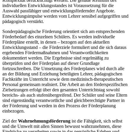
Komplexität berücksichtigt werden. Die genaue Kenntnis des
individuellen Entwicklungsstandes ist Voraussetzung für die
Auswahl passfähiger und entwicklungsfördernder Angebote.
Entwicklungsimpulse werden vom Lehrer sensibel aufgegriffen und
pädagogisch verstärkt.
Sonderpädagogische Förderung orientiert sich am entsprechenden
Förderbedarf des einzelnen Schülers. Es werden individuelle
Förderpläne erstellt, in denen – bezogen auf den aktuellen
Entwicklungsstand – die Förderziele formuliert und die sich daraus
ergebenden Fördermaßnahmen und Verantwortlichkeiten
dokumentiert werden. Die Ergebnisse sind regelmäßig zu
überprüfen und der Förderplan auf dieser Grundlage
fortzuschreiben. Die Umsetzung des Förderplanes wird durch alle
an der Bildung und Erziehung beteiligten Lehrer, pädagogischen
Fachkräfte im Unterricht sowie dem medizinisch-therapeutischen
Personal gemeinsam realisiert. Die Arbeit an den förderspezifischen
Zielsetzungen erfolgt über den gesamten Unterrichtstag sowohl
bereichs- als auch stufenübergreifend. Der Schüler und seine Eltern
sind eigenständig verantwortliche und gleichberechtigte Partner in
der Förderung und werden in den Prozess der Förderplanung
einbezogen.
Ziel der
Wahrnehmungsförderung
ist die Fähigkeit, sich selbst
und die Umwelt mit allen Sinnen bewusst wahrzunehmen, diese
Eindrücke zu verarbeiten sowie in das persönliche Erleben und