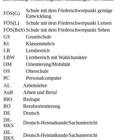
Schule mit dem Förderschwerpunkt geistige
FÖS(G)
Entwicklung
FÖS(L)
Schule mit dem Förderschwerpunkt Lernen
FÖS(BuS)
Schule mit dem Förderschwerpunkt Sehen
GS
Grundschule
Kl.
Klassenstufe/n
LB
Lernbereich
LBW
Lernbereich mit Wahlcharakter
OM
Orientierung/Mobilität
OS
Oberschule
PC
Personalcomputer
AL
Arbeitslehre
AuB
Arbeit und Beruf
BIO
Biologie
BO
Berufsorientierung
DE
Deutsch
DE-
Deutsch-Heimatkunde/Sachunterricht
HKS
DE-
Deutsch-Heimatkunde/Sachunterricht
HKS