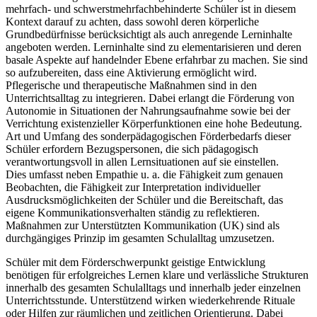
mehrfach- und schwerstmehrfachbehinderte Schüler ist in diesem
Kontext darauf zu achten, dass sowohl deren körperliche
Grundbedürfnisse berücksichtigt als auch anregende Lerninhalte
angeboten werden. Lerninhalte sind zu elementarisieren und deren
basale Aspekte auf handelnder Ebene erfahrbar zu machen. Sie sind
so aufzubereiten, dass eine Aktivierung ermöglicht wird.
Pflegerische und therapeutische Maßnahmen sind in den
Unterrichtsalltag zu integrieren. Dabei erlangt die Förderung von
Autonomie in Situationen der Nahrungsaufnahme sowie bei der
Verrichtung existenzieller Körperfunktionen eine hohe Bedeutung.
Art und Umfang des sonderpädagogischen Förderbedarfs dieser
Schüler erfordern Bezugspersonen, die sich pädagogisch
verantwortungsvoll in allen Lernsituationen auf sie einstellen.
Dies umfasst neben Empathie u. a. die Fähigkeit zum genauen
Beobachten, die Fähigkeit zur Interpretation individueller
Ausdrucksmöglichkeiten der Schüler und die Bereitschaft, das
eigene Kommunikationsverhalten ständig zu reflektieren.
Maßnahmen zur Unterstützten Kommunikation (UK) sind als
durchgängiges Prinzip im gesamten Schulalltag umzusetzen.
Schüler mit dem Förderschwerpunkt geistige Entwicklung
benötigen für erfolgreiches Lernen klare und verlässliche Strukturen
innerhalb des gesamten Schulalltags und innerhalb jeder einzelnen
Unterrichtsstunde. Unterstützend wirken wiederkehrende Rituale
oder Hilfen zur räumlichen und zeitlichen Orientierung. Dabei