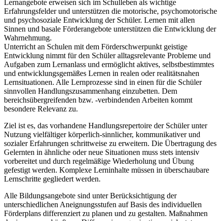
Lernangebote erweisen sich im Schulleben als wichtige
Erfahrungsfelder und unterstützen die motorische, psychomotorische
und psychosoziale Entwicklung der Schüler. Lernen mit allen
Sinnen und basale Förderangebote unterstützen die Entwicklung der
Wahrnehmung.
Unterricht an Schulen mit dem Förderschwerpunkt geistige
Entwicklung nimmt für den Schüler alltagsrelevante Probleme und
Aufgaben zum Lernanlass und ermöglicht aktives, selbstbestimmtes
und entwicklungsgemäßes Lernen in realen oder realitätsnahen
Lernsituationen. Alle Lernprozesse sind in einen für die Schüler
sinnvollen Handlungszusammenhang einzubetten. Dem
bereichsübergreifenden bzw. -verbindenden Arbeiten kommt
besondere Relevanz zu.
Ziel ist es, das vorhandene Handlungsrepertoire der Schüler unter
Nutzung vielfältiger körperlich-sinnlicher, kommunikativer und
sozialer Erfahrungen schrittweise zu erweitern. Die Übertragung des
Gelernten in ähnliche oder neue Situationen muss stets intensiv
vorbereitet und durch regelmäßige Wiederholung und Übung
gefestigt werden. Komplexe Lerninhalte müssen in überschaubare
Lernschritte gegliedert werden.
Alle Bildungsangebote sind unter Berücksichtigung der
unterschiedlichen Aneignungsstufen auf Basis des individuellen
Förderplans differenziert zu planen und zu gestalten. Maßnahmen