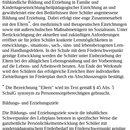
frühkindliche Bildung und Erziehung in Familie und
Kindertageseinrichtung/heilpädagogischer Einrichtung an und
gewährleistet eine den Bedürfnissen ihrer Schüler angemessene
Bildung und Erziehung. Dabei erfolgt eine enge Zusammenarbeit
*
mit den Eltern
, den medizinisch und therapeutischen Einrichtungen
sowie mit außerschulischen Maßnahmeträgern im Sozialraum. Unter
Berücksichtigung der aktuellen und zukünftigen Anforderungen
eröffnet sie für jeden Schüler konkrete Lernmöglichkeiten in
entwicklungs-, situations-, sach-, sinn- und lebensbezogenen Lern-
und Handlungsfeldern. In der Schule mit dem Förderschwerpunkt
geistige Entwicklung werden die Schüler unter Einbeziehung der
Eltern bei der alltäglichen Lebensgestaltung und der Vorbereitung
auf die Lebens- und Arbeitswelt beraten. Am Ende der Werkstufe
wird den Schülern das erfolgreiche Erreichen ihrer individuellen
Zielstellungen im Förderplan durch ein Abschlusszeugnis bestätigt.
*
Die Bezeichnung "Eltern" wird im Text gemäß § 45 Abs. 5
SchulG synonym zu Personensorgeberechtigten gebraucht.
Bildungs- und Erziehungsziele
Die Bildungs- und Erziehungsziele sowie die inhaltlichen
Schwerpunkte des Lehrplans betonen in spezifischer Weise die
ganzheitliche Persönlichkeitsentwicklung der Schüler mit
sonderpädagogischem Förderbedarf im Förderschwerpunkt geistige