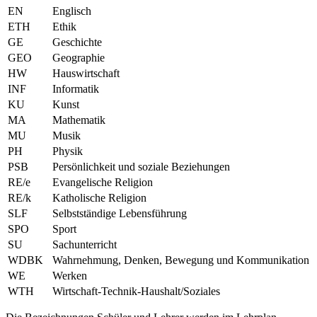
EN
Englisch
ETH
Ethik
GE
Geschichte
GEO
Geographie
HW
Hauswirtschaft
INF
Informatik
KU
Kunst
MA
Mathematik
MU
Musik
PH
Physik
PSB
Persönlichkeit und soziale Beziehungen
RE/e
Evangelische Religion
RE/k
Katholische Religion
SLF
Selbstständige Lebensführung
SPO
Sport
SU
Sachunterricht
WDBK
Wahrnehmung, Denken, Bewegung und Kommunikation
WE
Werken
WTH
Wirtschaft-Technik-Haushalt/Soziales