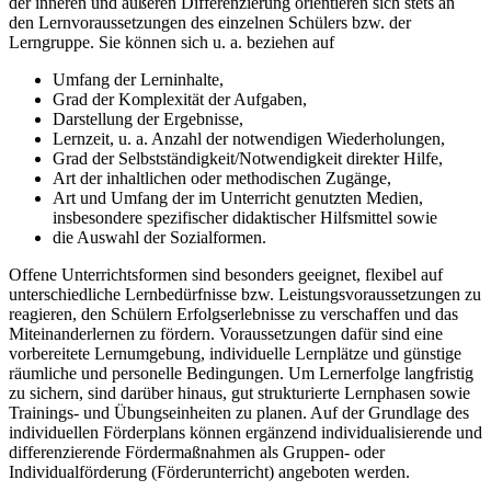
der inneren und äußeren Differenzierung orientieren sich stets an
den Lernvoraussetzungen des einzelnen Schülers bzw. der
Lerngruppe. Sie können sich u. a. beziehen auf
Umfang der Lerninhalte,
Grad der Komplexität der Aufgaben,
Darstellung der Ergebnisse,
Lernzeit, u. a. Anzahl der notwendigen Wiederholungen,
Grad der Selbstständigkeit/Notwendigkeit direkter Hilfe,
Art der inhaltlichen oder methodischen Zugänge,
Art und Umfang der im Unterricht genutzten Medien,
insbesondere spezifischer didaktischer Hilfsmittel sowie
die Auswahl der Sozialformen.
Offene Unterrichtsformen sind besonders geeignet, flexibel auf
unterschiedliche Lernbedürfnisse bzw. Leistungsvoraussetzungen zu
reagieren, den Schülern Erfolgserlebnisse zu verschaffen und das
Miteinanderlernen zu fördern. Voraussetzungen dafür sind eine
vorbereitete Lernumgebung, individuelle Lernplätze und günstige
räumliche und personelle Bedingungen. Um Lernerfolge langfristig
zu sichern, sind darüber hinaus, gut strukturierte Lernphasen sowie
Trainings- und Übungseinheiten zu planen. Auf der Grundlage des
individuellen Förderplans können ergänzend individualisierende und
differenzierende Fördermaßnahmen als Gruppen- oder
Individualförderung (Förderunterricht) angeboten werden.