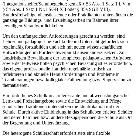
(Integrationshelfer/Schulbegleiter; gemäß § 53 Abs. 1 Satz 1 i. V. m.
§ 54 Abs. 1 Satz 1 Nr.1 SGB XII oder § 35a SGB VIII),
Bundesfreiwilligendienstleistende oder Praktikanten unterstützen die
ganztägige Bildungs- und Erziehungsarbeit im Rahmen ihrer
jeweiligen Verantwortlichkeiten.
Um den umfangreichen Anforderungen gerecht zu werden, sind
Lehrer und pädagogische Fachkräfte im Unterricht gefordert, sich
regelmäßig fortzubilden und sich mit neuen wissenschaftlichen
Entwicklungen im Förderschwerpunkt auseinanderzusetzen. Zur
langfristigen Bewältigung der komplexen pädagogischen Aufgaben
sowie der teilweise hohen psychischen Belastung ist es erforderlich,
das eigene professionelle Handeln regelmäßig kritisch zu
reflektieren und aktuelle Herausforderungen und Probleme in
Teamberatungen bzw. kollegialer Fallberatung bzw. Supervision zu
thematisieren.
Ein förderliches Schulklima, interessante und abwechslungsreiche
Lern- und Freizeitangebote sowie die Entwicklung und Pflege
schulischer Traditionen unterstützen die Identifikation mit der
Schule. Durch aktive Einbindung in das Schulleben erleben Schüler
und deren Familien bzw. andere Bezugspersonen die Schule als Ort
der Begegnung und Unterstützung.
Die heterogene Schülerschaft erfordert stets eine flexible