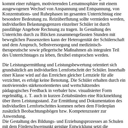
kommt einer ruhigen, motivierenden Lernatmosphäre mit einem
ausgewogenen Wechsel von Anspannung und Entspannung, von
Konzentrations- und Ruhephasen im gesamten Unterrichtstag eine
besondere Bedeutung zu. Reizüberflutung sollte vermieden werden,
individuellen Belastungsgrenzen einzelner Schüler ist durch
passfähige Angebote Rechnung zu tragen. In Gestaltung des
Unterrichts durch zu Blöcken zusammengefassten Stunden mit
beweglichen Pausenzeiten kann der Heterogenität der Schülerschaft
und dem Anspruch, Selbstversorgung und medizinisch-
therapeutische sowie pflegerische Maßnahmen als integralen Teil
des Unterrichtstages zu leben, flexibel entsprochen werden.
Die Leistungsermittlung und Leistungsbewertung orientiert sich
grundsätzlich am individuellen Lernfortschritt der Schüler. Innerhalb
einer Klasse wird auf das Erreichen gleicher Lernziele für alle
verzichtet, es erfolgt keine Benotung. Die Schüler erhalten durch ein
motivierendes stärkenorientiertes und wertschätzendes
pädagogisches Feedback in verbaler bzw. visualisierter Form
regelmäßig, z. T. auch in kurzen Zeitabständen eine Rückmeldung
über ihren Leistungsstand. Zur Ermittlung und Dokumentation des
individuellen Lernfortschrittes kommen neben dem Förderplan
zusätzlich Beobachtungsbögen bzw. Kompetenzraster zur
Anwendung.
Die Gestaltung des Bildungs- und Erziehungsprozesses an Schulen
mit dem Förderschwerpunkt geistige Entwicklung setzt die