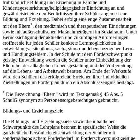
frühkindliche Bildung und Erziehung in Familie und
Kindertageseinrichtung/heilpädagogischer Einrichtung an und
gewährleistet eine den Bedürfnissen ihrer Schüler angemessene
Bildung und Erziehung. Dabei erfolgt eine enge Zusammenarbeit
*
mit den Eltern
, den medizinisch und therapeutischen Einrichtungen
sowie mit außerschulischen Maßnahmeträgern im Sozialraum. Unter
Berücksichtigung der aktuellen und zukünftigen Anforderungen
eröffnet sie für jeden Schüler konkrete Lernmöglichkeiten in
entwicklungs-, situations-, sach-, sinn- und lebensbezogenen Lern-
und Handlungsfeldern. In der Schule mit dem Förderschwerpunkt
geistige Entwicklung werden die Schüler unter Einbeziehung der
Eltern bei der alltäglichen Lebensgestaltung und der Vorbereitung
auf die Lebens- und Arbeitswelt beraten. Am Ende der Werkstufe
wird den Schülern das erfolgreiche Erreichen ihrer individuellen
Zielstellungen im Förderplan durch ein Abschlusszeugnis bestätigt.
*
Die Bezeichnung "Eltern" wird im Text gemäß § 45 Abs. 5
SchulG synonym zu Personensorgeberechtigten gebraucht.
Bildungs- und Erziehungsziele
Die Bildungs- und Erziehungsziele sowie die inhaltlichen
Schwerpunkte des Lehrplans betonen in spezifischer Weise die
ganzheitliche Persönlichkeitsentwicklung der Schüler mit
sonderpädagogischem Förderbedarf im Förderschwerpunkt geistige