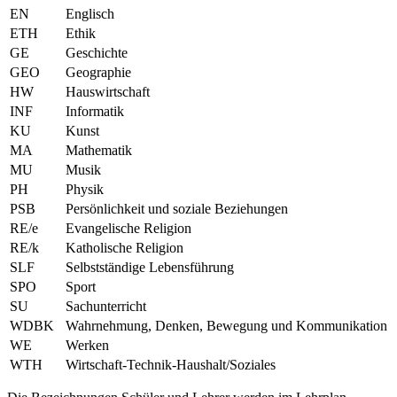
EN
Englisch
ETH
Ethik
GE
Geschichte
GEO
Geographie
HW
Hauswirtschaft
INF
Informatik
KU
Kunst
MA
Mathematik
MU
Musik
PH
Physik
PSB
Persönlichkeit und soziale Beziehungen
RE/e
Evangelische Religion
RE/k
Katholische Religion
SLF
Selbstständige Lebensführung
SPO
Sport
SU
Sachunterricht
WDBK
Wahrnehmung, Denken, Bewegung und Kommunikation
WE
Werken
WTH
Wirtschaft-Technik-Haushalt/Soziales