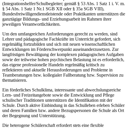
(Integrationshelfer/Schulbegleiter; gemäß § 53 Abs. 1 Satz 1 i. V. m.
§ 54 Abs. 1 Satz 1 Nr.1 SGB XII oder § 35a SGB VIII),
Bundesfreiwilligendienstleistende oder Praktikanten unterstützen die
ganztägige Bildungs- und Erziehungsarbeit im Rahmen ihrer
jeweiligen Verantwortlichkeiten.
Um den umfangreichen Anforderungen gerecht zu werden, sind
Lehrer und pädagogische Fachkräfte im Unterricht gefordert, sich
regelmäßig fortzubilden und sich mit neuen wissenschaftlichen
Entwicklungen im Förderschwerpunkt auseinanderzusetzen. Zur
langfristigen Bewältigung der komplexen pädagogischen Aufgaben
sowie der teilweise hohen psychischen Belastung ist es erforderlich,
das eigene professionelle Handeln regelmäßig kritisch zu
reflektieren und aktuelle Herausforderungen und Probleme in
Teamberatungen bzw. kollegialer Fallberatung bzw. Supervision zu
thematisieren.
Ein förderliches Schulklima, interessante und abwechslungsreiche
Lern- und Freizeitangebote sowie die Entwicklung und Pflege
schulischer Traditionen unterstützen die Identifikation mit der
Schule. Durch aktive Einbindung in das Schulleben erleben Schüler
und deren Familien bzw. andere Bezugspersonen die Schule als Ort
der Begegnung und Unterstützung.
Die heterogene Schülerschaft erfordert stets eine flexible