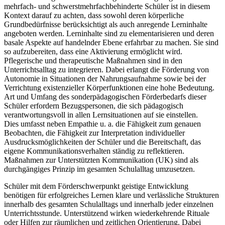
mehrfach- und schwerstmehrfachbehinderte Schüler ist in diesem
Kontext darauf zu achten, dass sowohl deren körperliche
Grundbedürfnisse berücksichtigt als auch anregende Lerninhalte
angeboten werden. Lerninhalte sind zu elementarisieren und deren
basale Aspekte auf handelnder Ebene erfahrbar zu machen. Sie sind
so aufzubereiten, dass eine Aktivierung ermöglicht wird.
Pflegerische und therapeutische Maßnahmen sind in den
Unterrichtsalltag zu integrieren. Dabei erlangt die Förderung von
Autonomie in Situationen der Nahrungsaufnahme sowie bei der
Verrichtung existenzieller Körperfunktionen eine hohe Bedeutung.
Art und Umfang des sonderpädagogischen Förderbedarfs dieser
Schüler erfordern Bezugspersonen, die sich pädagogisch
verantwortungsvoll in allen Lernsituationen auf sie einstellen.
Dies umfasst neben Empathie u. a. die Fähigkeit zum genauen
Beobachten, die Fähigkeit zur Interpretation individueller
Ausdrucksmöglichkeiten der Schüler und die Bereitschaft, das
eigene Kommunikationsverhalten ständig zu reflektieren.
Maßnahmen zur Unterstützten Kommunikation (UK) sind als
durchgängiges Prinzip im gesamten Schulalltag umzusetzen.
Schüler mit dem Förderschwerpunkt geistige Entwicklung
benötigen für erfolgreiches Lernen klare und verlässliche Strukturen
innerhalb des gesamten Schulalltags und innerhalb jeder einzelnen
Unterrichtsstunde. Unterstützend wirken wiederkehrende Rituale
oder Hilfen zur räumlichen und zeitlichen Orientierung. Dabei