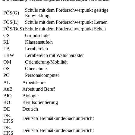
Schule mit dem Förderschwerpunkt geistige
FÖS(G)
Entwicklung
FÖS(L)
Schule mit dem Förderschwerpunkt Lernen
FÖS(BuS)
Schule mit dem Förderschwerpunkt Sehen
GS
Grundschule
Kl.
Klassenstufe/n
LB
Lernbereich
LBW
Lernbereich mit Wahlcharakter
OM
Orientierung/Mobilität
OS
Oberschule
PC
Personalcomputer
AL
Arbeitslehre
AuB
Arbeit und Beruf
BIO
Biologie
BO
Berufsorientierung
DE
Deutsch
DE-
Deutsch-Heimatkunde/Sachunterricht
HKS
DE-
Deutsch-Heimatkunde/Sachunterricht
HKS