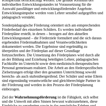
Komplexität berücksichtigt werden. Die genaue Kenntnis des
individuellen Entwicklungsstandes ist Voraussetzung für die
Auswahl passfähiger und entwicklungsfördernder Angebote.
Entwicklungsimpulse werden vom Lehrer sensibel aufgegriffen und
pädagogisch verstärkt.
Sonderpädagogische Förderung orientiert sich am entsprechenden
Förderbedarf des einzelnen Schülers. Es werden individuelle
Förderpläne erstellt, in denen – bezogen auf den aktuellen
Entwicklungsstand – die Förderziele formuliert und die sich daraus
ergebenden Fördermaßnahmen und Verantwortlichkeiten
dokumentiert werden. Die Ergebnisse sind regelmäßig zu
überprüfen und der Förderplan auf dieser Grundlage
fortzuschreiben. Die Umsetzung des Förderplanes wird durch alle
an der Bildung und Erziehung beteiligten Lehrer, pädagogischen
Fachkräfte im Unterricht sowie dem medizinisch-therapeutischen
Personal gemeinsam realisiert. Die Arbeit an den förderspezifischen
Zielsetzungen erfolgt über den gesamten Unterrichtstag sowohl
bereichs- als auch stufenübergreifend. Der Schüler und seine Eltern
sind eigenständig verantwortliche und gleichberechtigte Partner in
der Förderung und werden in den Prozess der Förderplanung
einbezogen.
Ziel der
Wahrnehmungsförderung
ist die Fähigkeit, sich selbst
und die Umwelt mit allen Sinnen bewusst wahrzunehmen, diese
Eindrücke zu verarbeiten sowie in das persönliche Erleben und