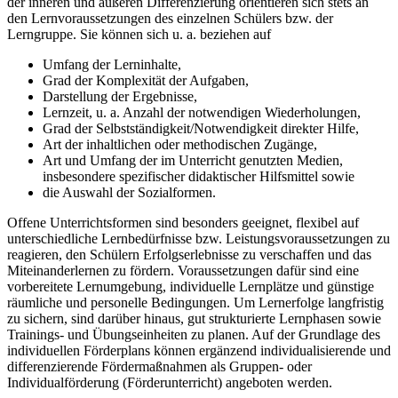
der inneren und äußeren Differenzierung orientieren sich stets an
den Lernvoraussetzungen des einzelnen Schülers bzw. der
Lerngruppe. Sie können sich u. a. beziehen auf
Umfang der Lerninhalte,
Grad der Komplexität der Aufgaben,
Darstellung der Ergebnisse,
Lernzeit, u. a. Anzahl der notwendigen Wiederholungen,
Grad der Selbstständigkeit/Notwendigkeit direkter Hilfe,
Art der inhaltlichen oder methodischen Zugänge,
Art und Umfang der im Unterricht genutzten Medien,
insbesondere spezifischer didaktischer Hilfsmittel sowie
die Auswahl der Sozialformen.
Offene Unterrichtsformen sind besonders geeignet, flexibel auf
unterschiedliche Lernbedürfnisse bzw. Leistungsvoraussetzungen zu
reagieren, den Schülern Erfolgserlebnisse zu verschaffen und das
Miteinanderlernen zu fördern. Voraussetzungen dafür sind eine
vorbereitete Lernumgebung, individuelle Lernplätze und günstige
räumliche und personelle Bedingungen. Um Lernerfolge langfristig
zu sichern, sind darüber hinaus, gut strukturierte Lernphasen sowie
Trainings- und Übungseinheiten zu planen. Auf der Grundlage des
individuellen Förderplans können ergänzend individualisierende und
differenzierende Fördermaßnahmen als Gruppen- oder
Individualförderung (Förderunterricht) angeboten werden.