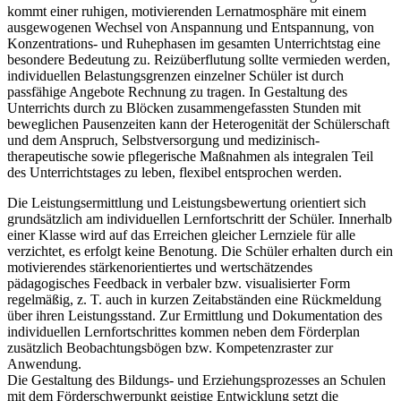
kommt einer ruhigen, motivierenden Lernatmosphäre mit einem
ausgewogenen Wechsel von Anspannung und Entspannung, von
Konzentrations- und Ruhephasen im gesamten Unterrichtstag eine
besondere Bedeutung zu. Reizüberflutung sollte vermieden werden,
individuellen Belastungsgrenzen einzelner Schüler ist durch
passfähige Angebote Rechnung zu tragen. In Gestaltung des
Unterrichts durch zu Blöcken zusammengefassten Stunden mit
beweglichen Pausenzeiten kann der Heterogenität der Schülerschaft
und dem Anspruch, Selbstversorgung und medizinisch-
therapeutische sowie pflegerische Maßnahmen als integralen Teil
des Unterrichtstages zu leben, flexibel entsprochen werden.
Die Leistungsermittlung und Leistungsbewertung orientiert sich
grundsätzlich am individuellen Lernfortschritt der Schüler. Innerhalb
einer Klasse wird auf das Erreichen gleicher Lernziele für alle
verzichtet, es erfolgt keine Benotung. Die Schüler erhalten durch ein
motivierendes stärkenorientiertes und wertschätzendes
pädagogisches Feedback in verbaler bzw. visualisierter Form
regelmäßig, z. T. auch in kurzen Zeitabständen eine Rückmeldung
über ihren Leistungsstand. Zur Ermittlung und Dokumentation des
individuellen Lernfortschrittes kommen neben dem Förderplan
zusätzlich Beobachtungsbögen bzw. Kompetenzraster zur
Anwendung.
Die Gestaltung des Bildungs- und Erziehungsprozesses an Schulen
mit dem Förderschwerpunkt geistige Entwicklung setzt die