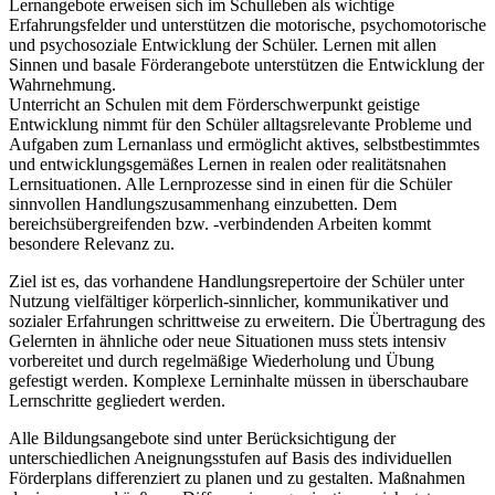
Lernangebote erweisen sich im Schulleben als wichtige
Erfahrungsfelder und unterstützen die motorische, psychomotorische
und psychosoziale Entwicklung der Schüler. Lernen mit allen
Sinnen und basale Förderangebote unterstützen die Entwicklung der
Wahrnehmung.
Unterricht an Schulen mit dem Förderschwerpunkt geistige
Entwicklung nimmt für den Schüler alltagsrelevante Probleme und
Aufgaben zum Lernanlass und ermöglicht aktives, selbstbestimmtes
und entwicklungsgemäßes Lernen in realen oder realitätsnahen
Lernsituationen. Alle Lernprozesse sind in einen für die Schüler
sinnvollen Handlungszusammenhang einzubetten. Dem
bereichsübergreifenden bzw. -verbindenden Arbeiten kommt
besondere Relevanz zu.
Ziel ist es, das vorhandene Handlungsrepertoire der Schüler unter
Nutzung vielfältiger körperlich-sinnlicher, kommunikativer und
sozialer Erfahrungen schrittweise zu erweitern. Die Übertragung des
Gelernten in ähnliche oder neue Situationen muss stets intensiv
vorbereitet und durch regelmäßige Wiederholung und Übung
gefestigt werden. Komplexe Lerninhalte müssen in überschaubare
Lernschritte gegliedert werden.
Alle Bildungsangebote sind unter Berücksichtigung der
unterschiedlichen Aneignungsstufen auf Basis des individuellen
Förderplans differenziert zu planen und zu gestalten. Maßnahmen