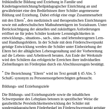
frühkindliche Bildung und Erziehung in Familie und
Kindertageseinrichtung/heilpädagogischer Einrichtung an und
gewährleistet eine den Bedürfnissen ihrer Schüler angemessene
Bildung und Erziehung. Dabei erfolgt eine enge Zusammenarbeit
*
mit den Eltern
, den medizinisch und therapeutischen Einrichtungen
sowie mit außerschulischen Maßnahmeträgern im Sozialraum. Unter
Berücksichtigung der aktuellen und zukünftigen Anforderungen
eröffnet sie für jeden Schüler konkrete Lernmöglichkeiten in
entwicklungs-, situations-, sach-, sinn- und lebensbezogenen Lern-
und Handlungsfeldern. In der Schule mit dem Förderschwerpunkt
geistige Entwicklung werden die Schüler unter Einbeziehung der
Eltern bei der alltäglichen Lebensgestaltung und der Vorbereitung
auf die Lebens- und Arbeitswelt beraten. Am Ende der Werkstufe
wird den Schülern das erfolgreiche Erreichen ihrer individuellen
Zielstellungen im Förderplan durch ein Abschlusszeugnis bestätigt.
*
Die Bezeichnung "Eltern" wird im Text gemäß § 45 Abs. 5
SchulG synonym zu Personensorgeberechtigten gebraucht.
Bildungs- und Erziehungsziele
Die Bildungs- und Erziehungsziele sowie die inhaltlichen
Schwerpunkte des Lehrplans betonen in spezifischer Weise die
ganzheitliche Persönlichkeitsentwicklung der Schüler mit
sonderpädagogischem Förderbedarf im Förderschwerpunkt geistige