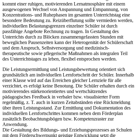
kommt einer ruhigen, motivierenden Lernatmosphäre mit einem
ausgewogenen Wechsel von Anspannung und Entspannung, von
Konzentrations- und Ruhephasen im gesamten Unterrichtstag eine
besondere Bedeutung zu. Reizüberflutung sollte vermieden werden,
individuellen Belastungsgrenzen einzelner Schüler ist durch
passfähige Angebote Rechnung zu tragen. In Gestaltung des
Unterrichts durch zu Blöcken zusammengefassten Stunden mit
beweglichen Pausenzeiten kann der Heterogenität der Schülerschaft
und dem Anspruch, Selbstversorgung und medizinisch-
therapeutische sowie pflegerische Maßnahmen als integralen Teil
des Unterrichtstages zu leben, flexibel entsprochen werden.
Die Leistungsermittlung und Leistungsbewertung orientiert sich
grundsätzlich am individuellen Lernfortschritt der Schüler. Innerhalb
einer Klasse wird auf das Erreichen gleicher Lernziele für alle
verzichtet, es erfolgt keine Benotung. Die Schüler erhalten durch ein
motivierendes stärkenorientiertes und wertschätzendes
pädagogisches Feedback in verbaler bzw. visualisierter Form
regelmäßig, z. T. auch in kurzen Zeitabständen eine Rückmeldung
über ihren Leistungsstand. Zur Ermittlung und Dokumentation des
individuellen Lernfortschrittes kommen neben dem Förderplan
zusätzlich Beobachtungsbögen bzw. Kompetenzraster zur
Anwendung.
Die Gestaltung des Bildungs- und Erziehungsprozesses an Schulen
mit dem Förderschwerpunkt geistige Entwicklung setzt die