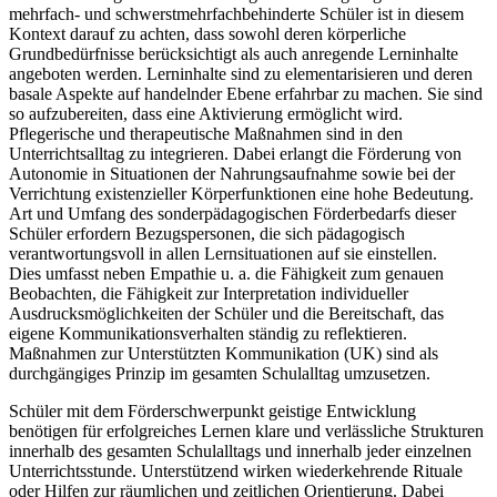
mehrfach- und schwerstmehrfachbehinderte Schüler ist in diesem
Kontext darauf zu achten, dass sowohl deren körperliche
Grundbedürfnisse berücksichtigt als auch anregende Lerninhalte
angeboten werden. Lerninhalte sind zu elementarisieren und deren
basale Aspekte auf handelnder Ebene erfahrbar zu machen. Sie sind
so aufzubereiten, dass eine Aktivierung ermöglicht wird.
Pflegerische und therapeutische Maßnahmen sind in den
Unterrichtsalltag zu integrieren. Dabei erlangt die Förderung von
Autonomie in Situationen der Nahrungsaufnahme sowie bei der
Verrichtung existenzieller Körperfunktionen eine hohe Bedeutung.
Art und Umfang des sonderpädagogischen Förderbedarfs dieser
Schüler erfordern Bezugspersonen, die sich pädagogisch
verantwortungsvoll in allen Lernsituationen auf sie einstellen.
Dies umfasst neben Empathie u. a. die Fähigkeit zum genauen
Beobachten, die Fähigkeit zur Interpretation individueller
Ausdrucksmöglichkeiten der Schüler und die Bereitschaft, das
eigene Kommunikationsverhalten ständig zu reflektieren.
Maßnahmen zur Unterstützten Kommunikation (UK) sind als
durchgängiges Prinzip im gesamten Schulalltag umzusetzen.
Schüler mit dem Förderschwerpunkt geistige Entwicklung
benötigen für erfolgreiches Lernen klare und verlässliche Strukturen
innerhalb des gesamten Schulalltags und innerhalb jeder einzelnen
Unterrichtsstunde. Unterstützend wirken wiederkehrende Rituale
oder Hilfen zur räumlichen und zeitlichen Orientierung. Dabei