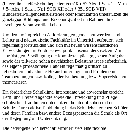
(Integrationshelfer/Schulbegleiter; gemäß § 53 Abs. 1 Satz 1 i. V. m.
§ 54 Abs. 1 Satz 1 Nr.1 SGB XII oder § 35a SGB VIII),
Bundesfreiwilligendienstleistende oder Praktikanten unterstützen die
ganztägige Bildungs- und Erziehungsarbeit im Rahmen ihrer
jeweiligen Verantwortlichkeiten.
Um den umfangreichen Anforderungen gerecht zu werden, sind
Lehrer und pädagogische Fachkräfte im Unterricht gefordert, sich
regelmäßig fortzubilden und sich mit neuen wissenschaftlichen
Entwicklungen im Förderschwerpunkt auseinanderzusetzen. Zur
langfristigen Bewältigung der komplexen pädagogischen Aufgaben
sowie der teilweise hohen psychischen Belastung ist es erforderlich,
das eigene professionelle Handeln regelmäßig kritisch zu
reflektieren und aktuelle Herausforderungen und Probleme in
Teamberatungen bzw. kollegialer Fallberatung bzw. Supervision zu
thematisieren.
Ein förderliches Schulklima, interessante und abwechslungsreiche
Lern- und Freizeitangebote sowie die Entwicklung und Pflege
schulischer Traditionen unterstützen die Identifikation mit der
Schule. Durch aktive Einbindung in das Schulleben erleben Schüler
und deren Familien bzw. andere Bezugspersonen die Schule als Ort
der Begegnung und Unterstützung.
Die heterogene Schülerschaft erfordert stets eine flexible