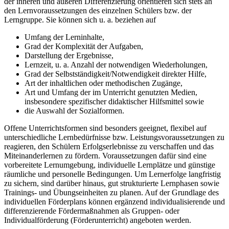
der inneren und äußeren Differenzierung orientieren sich stets an
den Lernvoraussetzungen des einzelnen Schülers bzw. der
Lerngruppe. Sie können sich u. a. beziehen auf
Umfang der Lerninhalte,
Grad der Komplexität der Aufgaben,
Darstellung der Ergebnisse,
Lernzeit, u. a. Anzahl der notwendigen Wiederholungen,
Grad der Selbstständigkeit/Notwendigkeit direkter Hilfe,
Art der inhaltlichen oder methodischen Zugänge,
Art und Umfang der im Unterricht genutzten Medien,
insbesondere spezifischer didaktischer Hilfsmittel sowie
die Auswahl der Sozialformen.
Offene Unterrichtsformen sind besonders geeignet, flexibel auf
unterschiedliche Lernbedürfnisse bzw. Leistungsvoraussetzungen zu
reagieren, den Schülern Erfolgserlebnisse zu verschaffen und das
Miteinanderlernen zu fördern. Voraussetzungen dafür sind eine
vorbereitete Lernumgebung, individuelle Lernplätze und günstige
räumliche und personelle Bedingungen. Um Lernerfolge langfristig
zu sichern, sind darüber hinaus, gut strukturierte Lernphasen sowie
Trainings- und Übungseinheiten zu planen. Auf der Grundlage des
individuellen Förderplans können ergänzend individualisierende und
differenzierende Fördermaßnahmen als Gruppen- oder
Individualförderung (Förderunterricht) angeboten werden.