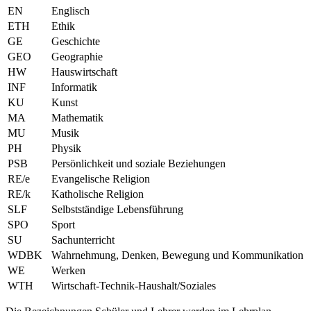
EN
Englisch
ETH
Ethik
GE
Geschichte
GEO
Geographie
HW
Hauswirtschaft
INF
Informatik
KU
Kunst
MA
Mathematik
MU
Musik
PH
Physik
PSB
Persönlichkeit und soziale Beziehungen
RE/e
Evangelische Religion
RE/k
Katholische Religion
SLF
Selbstständige Lebensführung
SPO
Sport
SU
Sachunterricht
WDBK
Wahrnehmung, Denken, Bewegung und Kommunikation
WE
Werken
WTH
Wirtschaft-Technik-Haushalt/Soziales