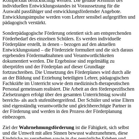
Komplexität berücksichtigt werden. Die genaue Kenntnis des
individuellen Entwicklungsstandes ist Voraussetzung für die
Auswahl passfähiger und entwicklungsfördernder Angebote.
Entwicklungsimpulse werden vom Lehrer sensibel aufgegriffen und
pädagogisch verstärkt.
Sonderpädagogische Förderung orientiert sich am entsprechenden
Förderbedarf des einzelnen Schülers. Es werden individuelle
Förderpläne erstellt, in denen – bezogen auf den aktuellen
Entwicklungsstand – die Förderziele formuliert und die sich daraus
ergebenden Fördermaßnahmen und Verantwortlichkeiten
dokumentiert werden. Die Ergebnisse sind regelmäßig zu
überprüfen und der Förderplan auf dieser Grundlage
fortzuschreiben. Die Umsetzung des Förderplanes wird durch alle
an der Bildung und Erziehung beteiligten Lehrer, pädagogischen
Fachkräfte im Unterricht sowie dem medizinisch-therapeutischen
Personal gemeinsam realisiert. Die Arbeit an den förderspezifischen
Zielsetzungen erfolgt über den gesamten Unterrichtstag sowohl
bereichs- als auch stufenübergreifend. Der Schüler und seine Eltern
sind eigenständig verantwortliche und gleichberechtigte Partner in
der Förderung und werden in den Prozess der Förderplanung
einbezogen.
Ziel der
Wahrnehmungsförderung
ist die Fähigkeit, sich selbst
und die Umwelt mit allen Sinnen bewusst wahrzunehmen, diese
Eindrücke zu verarbeiten sowie in das persönliche Erleben und