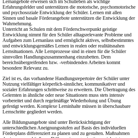
Lernangebote erweisen sich im Schulleben als wichtige
Erfahrungsfelder und unterstützen die motorische, psychomotorische
und psychosoziale Entwicklung der Schüler. Lernen mit allen
Sinnen und basale Förderangebote unterstützen die Entwicklung der
Wahrnehmung.
Unterricht an Schulen mit dem Förderschwerpunkt geistige
Entwicklung nimmt für den Schüler alltagsrelevante Probleme und
Aufgaben zum Lernanlass und ermöglicht aktives, selbstbestimmtes
und entwicklungsgemäßes Lernen in realen oder realitätsnahen
Lernsituationen. Alle Lernprozesse sind in einen für die Schüler
sinnvollen Handlungszusammenhang einzubetten. Dem
bereichsübergreifenden bzw. -verbindenden Arbeiten kommt
besondere Relevanz zu.
Ziel ist es, das vorhandene Handlungsrepertoire der Schüler unter
Nutzung vielfältiger körperlich-sinnlicher, kommunikativer und
sozialer Erfahrungen schrittweise zu erweitern. Die Übertragung des
Gelernten in ähnliche oder neue Situationen muss stets intensiv
vorbereitet und durch regelmäßige Wiederholung und Übung
gefestigt werden. Komplexe Lerninhalte müssen in überschaubare
Lernschritte gegliedert werden.
Alle Bildungsangebote sind unter Berücksichtigung der
unterschiedlichen Aneignungsstufen auf Basis des individuellen
Förderplans differenziert zu planen und zu gestalten. Maßnahmen