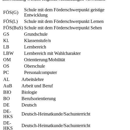
Schule mit dem Förderschwerpunkt geistige
FÖS(G)
Entwicklung
FÖS(L)
Schule mit dem Förderschwerpunkt Lernen
FÖS(BuS)
Schule mit dem Förderschwerpunkt Sehen
GS
Grundschule
Kl.
Klassenstufe/n
LB
Lernbereich
LBW
Lernbereich mit Wahlcharakter
OM
Orientierung/Mobilität
OS
Oberschule
PC
Personalcomputer
AL
Arbeitslehre
AuB
Arbeit und Beruf
BIO
Biologie
BO
Berufsorientierung
DE
Deutsch
DE-
Deutsch-Heimatkunde/Sachunterricht
HKS
DE-
Deutsch-Heimatkunde/Sachunterricht
HKS