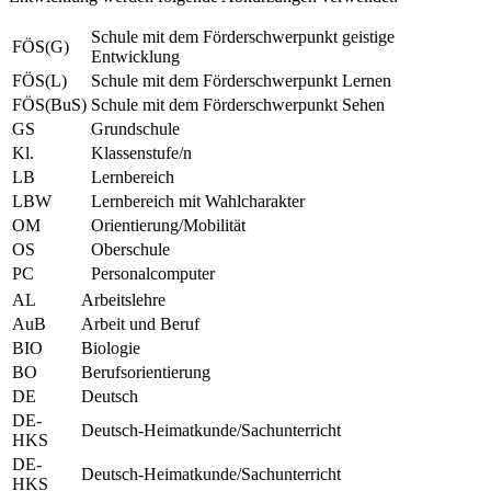
Schule mit dem Förderschwerpunkt geistige
FÖS(G)
Entwicklung
FÖS(L)
Schule mit dem Förderschwerpunkt Lernen
FÖS(BuS)
Schule mit dem Förderschwerpunkt Sehen
GS
Grundschule
Kl.
Klassenstufe/n
LB
Lernbereich
LBW
Lernbereich mit Wahlcharakter
OM
Orientierung/Mobilität
OS
Oberschule
PC
Personalcomputer
AL
Arbeitslehre
AuB
Arbeit und Beruf
BIO
Biologie
BO
Berufsorientierung
DE
Deutsch
DE-
Deutsch-Heimatkunde/Sachunterricht
HKS
DE-
Deutsch-Heimatkunde/Sachunterricht
HKS