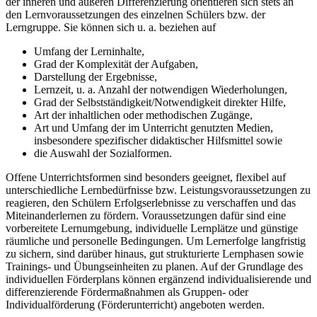
der inneren und äußeren Differenzierung orientieren sich stets an
den Lernvoraussetzungen des einzelnen Schülers bzw. der
Lerngruppe. Sie können sich u. a. beziehen auf
Umfang der Lerninhalte,
Grad der Komplexität der Aufgaben,
Darstellung der Ergebnisse,
Lernzeit, u. a. Anzahl der notwendigen Wiederholungen,
Grad der Selbstständigkeit/Notwendigkeit direkter Hilfe,
Art der inhaltlichen oder methodischen Zugänge,
Art und Umfang der im Unterricht genutzten Medien,
insbesondere spezifischer didaktischer Hilfsmittel sowie
die Auswahl der Sozialformen.
Offene Unterrichtsformen sind besonders geeignet, flexibel auf
unterschiedliche Lernbedürfnisse bzw. Leistungsvoraussetzungen zu
reagieren, den Schülern Erfolgserlebnisse zu verschaffen und das
Miteinanderlernen zu fördern. Voraussetzungen dafür sind eine
vorbereitete Lernumgebung, individuelle Lernplätze und günstige
räumliche und personelle Bedingungen. Um Lernerfolge langfristig
zu sichern, sind darüber hinaus, gut strukturierte Lernphasen sowie
Trainings- und Übungseinheiten zu planen. Auf der Grundlage des
individuellen Förderplans können ergänzend individualisierende und
differenzierende Fördermaßnahmen als Gruppen- oder
Individualförderung (Förderunterricht) angeboten werden.