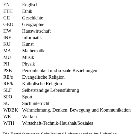
EN
Englisch
ETH
Ethik
GE
Geschichte
GEO
Geographie
HW
Hauswirtschaft
INF
Informatik
KU
Kunst
MA
Mathematik
MU
Musik
PH
Physik
PSB
Persönlichkeit und soziale Beziehungen
RE/e
Evangelische Religion
RE/k
Katholische Religion
SLF
Selbstständige Lebensführung
SPO
Sport
SU
Sachunterricht
WDBK
Wahrnehmung, Denken, Bewegung und Kommunikation
WE
Werken
WTH
Wirtschaft-Technik-Haushalt/Soziales