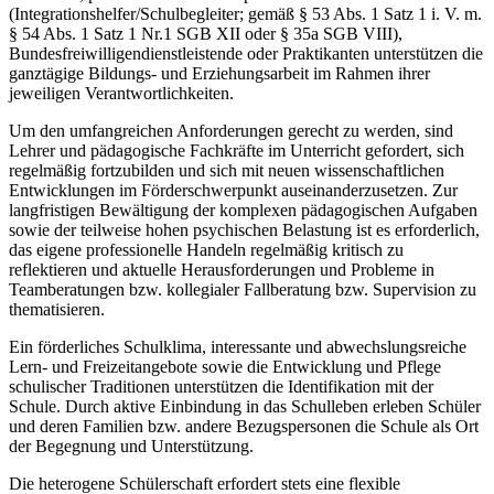
(Integrationshelfer/Schulbegleiter; gemäß § 53 Abs. 1 Satz 1 i. V. m.
§ 54 Abs. 1 Satz 1 Nr.1 SGB XII oder § 35a SGB VIII),
Bundesfreiwilligendienstleistende oder Praktikanten unterstützen die
ganztägige Bildungs- und Erziehungsarbeit im Rahmen ihrer
jeweiligen Verantwortlichkeiten.
Um den umfangreichen Anforderungen gerecht zu werden, sind
Lehrer und pädagogische Fachkräfte im Unterricht gefordert, sich
regelmäßig fortzubilden und sich mit neuen wissenschaftlichen
Entwicklungen im Förderschwerpunkt auseinanderzusetzen. Zur
langfristigen Bewältigung der komplexen pädagogischen Aufgaben
sowie der teilweise hohen psychischen Belastung ist es erforderlich,
das eigene professionelle Handeln regelmäßig kritisch zu
reflektieren und aktuelle Herausforderungen und Probleme in
Teamberatungen bzw. kollegialer Fallberatung bzw. Supervision zu
thematisieren.
Ein förderliches Schulklima, interessante und abwechslungsreiche
Lern- und Freizeitangebote sowie die Entwicklung und Pflege
schulischer Traditionen unterstützen die Identifikation mit der
Schule. Durch aktive Einbindung in das Schulleben erleben Schüler
und deren Familien bzw. andere Bezugspersonen die Schule als Ort
der Begegnung und Unterstützung.
Die heterogene Schülerschaft erfordert stets eine flexible