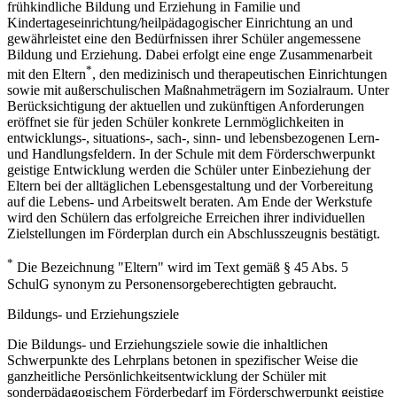
frühkindliche Bildung und Erziehung in Familie und
Kindertageseinrichtung/heilpädagogischer Einrichtung an und
gewährleistet eine den Bedürfnissen ihrer Schüler angemessene
Bildung und Erziehung. Dabei erfolgt eine enge Zusammenarbeit
*
mit den Eltern
, den medizinisch und therapeutischen Einrichtungen
sowie mit außerschulischen Maßnahmeträgern im Sozialraum. Unter
Berücksichtigung der aktuellen und zukünftigen Anforderungen
eröffnet sie für jeden Schüler konkrete Lernmöglichkeiten in
entwicklungs-, situations-, sach-, sinn- und lebensbezogenen Lern-
und Handlungsfeldern. In der Schule mit dem Förderschwerpunkt
geistige Entwicklung werden die Schüler unter Einbeziehung der
Eltern bei der alltäglichen Lebensgestaltung und der Vorbereitung
auf die Lebens- und Arbeitswelt beraten. Am Ende der Werkstufe
wird den Schülern das erfolgreiche Erreichen ihrer individuellen
Zielstellungen im Förderplan durch ein Abschlusszeugnis bestätigt.
*
Die Bezeichnung "Eltern" wird im Text gemäß § 45 Abs. 5
SchulG synonym zu Personensorgeberechtigten gebraucht.
Bildungs- und Erziehungsziele
Die Bildungs- und Erziehungsziele sowie die inhaltlichen
Schwerpunkte des Lehrplans betonen in spezifischer Weise die
ganzheitliche Persönlichkeitsentwicklung der Schüler mit
sonderpädagogischem Förderbedarf im Förderschwerpunkt geistige