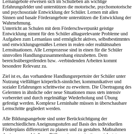
Lernangebote erweisen sich im Schulleben als wichtige
Erfahrungsfelder und unterstützen die motorische, psychomotorische
und psychosoziale Entwicklung der Schüler. Lernen mit allen
Sinnen und basale Förderangebote unterstützen die Entwicklung der
Wahrnehmung.
Unterricht an Schulen mit dem Förderschwerpunkt geistige
Entwicklung nimmt für den Schüler alltagsrelevante Probleme und
Aufgaben zum Lernanlass und ermöglicht aktives, selbstbestimmtes
und entwicklungsgemäßes Lernen in realen oder realitätsnahen
Lernsituationen. Alle Lernprozesse sind in einen für die Schüler
sinnvollen Handlungszusammenhang einzubetten. Dem
bereichsübergreifenden bzw. -verbindenden Arbeiten kommt
besondere Relevanz zu.
Ziel ist es, das vorhandene Handlungsrepertoire der Schüler unter
Nutzung vielfältiger körperlich-sinnlicher, kommunikativer und
sozialer Erfahrungen schrittweise zu erweitern. Die Übertragung des
Gelernten in ähnliche oder neue Situationen muss stets intensiv
vorbereitet und durch regelmäßige Wiederholung und Übung
gefestigt werden. Komplexe Lerninhalte müssen in überschaubare
Lernschritte gegliedert werden.
Alle Bildungsangebote sind unter Berücksichtigung der
unterschiedlichen Aneignungsstufen auf Basis des individuellen
Förderplans differenziert zu planen und zu gestalten. Maßnahmen