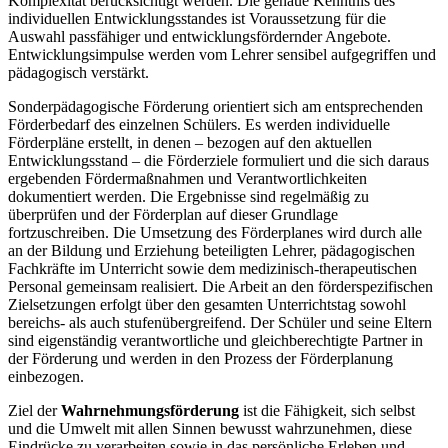
Komplexität berücksichtigt werden. Die genaue Kenntnis des
individuellen Entwicklungsstandes ist Voraussetzung für die
Auswahl passfähiger und entwicklungsfördernder Angebote.
Entwicklungsimpulse werden vom Lehrer sensibel aufgegriffen und
pädagogisch verstärkt.
Sonderpädagogische Förderung orientiert sich am entsprechenden
Förderbedarf des einzelnen Schülers. Es werden individuelle
Förderpläne erstellt, in denen – bezogen auf den aktuellen
Entwicklungsstand – die Förderziele formuliert und die sich daraus
ergebenden Fördermaßnahmen und Verantwortlichkeiten
dokumentiert werden. Die Ergebnisse sind regelmäßig zu
überprüfen und der Förderplan auf dieser Grundlage
fortzuschreiben. Die Umsetzung des Förderplanes wird durch alle
an der Bildung und Erziehung beteiligten Lehrer, pädagogischen
Fachkräfte im Unterricht sowie dem medizinisch-therapeutischen
Personal gemeinsam realisiert. Die Arbeit an den förderspezifischen
Zielsetzungen erfolgt über den gesamten Unterrichtstag sowohl
bereichs- als auch stufenübergreifend. Der Schüler und seine Eltern
sind eigenständig verantwortliche und gleichberechtigte Partner in
der Förderung und werden in den Prozess der Förderplanung
einbezogen.
Ziel der
Wahrnehmungsförderung
ist die Fähigkeit, sich selbst
und die Umwelt mit allen Sinnen bewusst wahrzunehmen, diese
Eindrücke zu verarbeiten sowie in das persönliche Erleben und