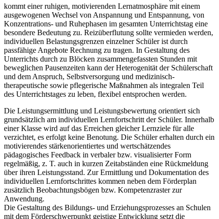
kommt einer ruhigen, motivierenden Lernatmosphäre mit einem
ausgewogenen Wechsel von Anspannung und Entspannung, von
Konzentrations- und Ruhephasen im gesamten Unterrichtstag eine
besondere Bedeutung zu. Reizüberflutung sollte vermieden werden,
individuellen Belastungsgrenzen einzelner Schüler ist durch
passfähige Angebote Rechnung zu tragen. In Gestaltung des
Unterrichts durch zu Blöcken zusammengefassten Stunden mit
beweglichen Pausenzeiten kann der Heterogenität der Schülerschaft
und dem Anspruch, Selbstversorgung und medizinisch-
therapeutische sowie pflegerische Maßnahmen als integralen Teil
des Unterrichtstages zu leben, flexibel entsprochen werden.
Die Leistungsermittlung und Leistungsbewertung orientiert sich
grundsätzlich am individuellen Lernfortschritt der Schüler. Innerhalb
einer Klasse wird auf das Erreichen gleicher Lernziele für alle
verzichtet, es erfolgt keine Benotung. Die Schüler erhalten durch ein
motivierendes stärkenorientiertes und wertschätzendes
pädagogisches Feedback in verbaler bzw. visualisierter Form
regelmäßig, z. T. auch in kurzen Zeitabständen eine Rückmeldung
über ihren Leistungsstand. Zur Ermittlung und Dokumentation des
individuellen Lernfortschrittes kommen neben dem Förderplan
zusätzlich Beobachtungsbögen bzw. Kompetenzraster zur
Anwendung.
Die Gestaltung des Bildungs- und Erziehungsprozesses an Schulen
mit dem Förderschwerpunkt geistige Entwicklung setzt die