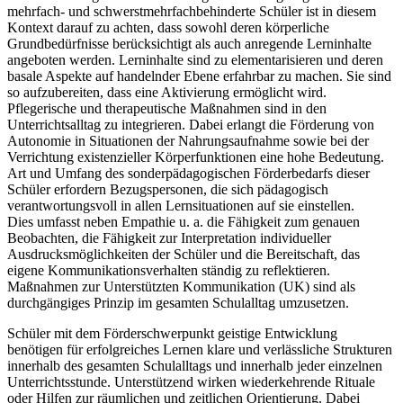
mehrfach- und schwerstmehrfachbehinderte Schüler ist in diesem
Kontext darauf zu achten, dass sowohl deren körperliche
Grundbedürfnisse berücksichtigt als auch anregende Lerninhalte
angeboten werden. Lerninhalte sind zu elementarisieren und deren
basale Aspekte auf handelnder Ebene erfahrbar zu machen. Sie sind
so aufzubereiten, dass eine Aktivierung ermöglicht wird.
Pflegerische und therapeutische Maßnahmen sind in den
Unterrichtsalltag zu integrieren. Dabei erlangt die Förderung von
Autonomie in Situationen der Nahrungsaufnahme sowie bei der
Verrichtung existenzieller Körperfunktionen eine hohe Bedeutung.
Art und Umfang des sonderpädagogischen Förderbedarfs dieser
Schüler erfordern Bezugspersonen, die sich pädagogisch
verantwortungsvoll in allen Lernsituationen auf sie einstellen.
Dies umfasst neben Empathie u. a. die Fähigkeit zum genauen
Beobachten, die Fähigkeit zur Interpretation individueller
Ausdrucksmöglichkeiten der Schüler und die Bereitschaft, das
eigene Kommunikationsverhalten ständig zu reflektieren.
Maßnahmen zur Unterstützten Kommunikation (UK) sind als
durchgängiges Prinzip im gesamten Schulalltag umzusetzen.
Schüler mit dem Förderschwerpunkt geistige Entwicklung
benötigen für erfolgreiches Lernen klare und verlässliche Strukturen
innerhalb des gesamten Schulalltags und innerhalb jeder einzelnen
Unterrichtsstunde. Unterstützend wirken wiederkehrende Rituale
oder Hilfen zur räumlichen und zeitlichen Orientierung. Dabei