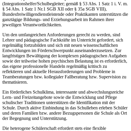
(Integrationshelfer/Schulbegleiter; gemäß § 53 Abs. 1 Satz 1 i. V. m.
§ 54 Abs. 1 Satz 1 Nr.1 SGB XII oder § 35a SGB VIII),
Bundesfreiwilligendienstleistende oder Praktikanten unterstützen die
ganztägige Bildungs- und Erziehungsarbeit im Rahmen ihrer
jeweiligen Verantwortlichkeiten.
Um den umfangreichen Anforderungen gerecht zu werden, sind
Lehrer und pädagogische Fachkräfte im Unterricht gefordert, sich
regelmäßig fortzubilden und sich mit neuen wissenschaftlichen
Entwicklungen im Förderschwerpunkt auseinanderzusetzen. Zur
langfristigen Bewältigung der komplexen pädagogischen Aufgaben
sowie der teilweise hohen psychischen Belastung ist es erforderlich,
das eigene professionelle Handeln regelmäßig kritisch zu
reflektieren und aktuelle Herausforderungen und Probleme in
Teamberatungen bzw. kollegialer Fallberatung bzw. Supervision zu
thematisieren.
Ein förderliches Schulklima, interessante und abwechslungsreiche
Lern- und Freizeitangebote sowie die Entwicklung und Pflege
schulischer Traditionen unterstützen die Identifikation mit der
Schule. Durch aktive Einbindung in das Schulleben erleben Schüler
und deren Familien bzw. andere Bezugspersonen die Schule als Ort
der Begegnung und Unterstützung.
Die heterogene Schülerschaft erfordert stets eine flexible