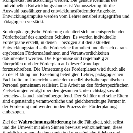
Komplexität berücksichtigt werden. Die genaue Kenntnis des
individuellen Entwicklungsstandes ist Voraussetzung für die
Auswahl passfähiger und entwicklungsfördernder Angebote.
Entwicklungsimpulse werden vom Lehrer sensibel aufgegriffen und
pädagogisch verstärkt.
Sonderpädagogische Förderung orientiert sich am entsprechenden
Förderbedarf des einzelnen Schülers. Es werden individuelle
Förderpläne erstellt, in denen – bezogen auf den aktuellen
Entwicklungsstand – die Förderziele formuliert und die sich daraus
ergebenden Fördermaßnahmen und Verantwortlichkeiten
dokumentiert werden. Die Ergebnisse sind regelmäßig zu
überprüfen und der Förderplan auf dieser Grundlage
fortzuschreiben. Die Umsetzung des Förderplanes wird durch alle
an der Bildung und Erziehung beteiligten Lehrer, pädagogischen
Fachkräfte im Unterricht sowie dem medizinisch-therapeutischen
Personal gemeinsam realisiert. Die Arbeit an den förderspezifischen
Zielsetzungen erfolgt über den gesamten Unterrichtstag sowohl
bereichs- als auch stufenübergreifend. Der Schüler und seine Eltern
sind eigenständig verantwortliche und gleichberechtigte Partner in
der Förderung und werden in den Prozess der Förderplanung
einbezogen.
Ziel der
Wahrnehmungsförderung
ist die Fähigkeit, sich selbst
und die Umwelt mit allen Sinnen bewusst wahrzunehmen, diese
Eindrücke zu verarbeiten sowie in das persönliche Erleben und