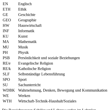
EN
Englisch
ETH
Ethik
GE
Geschichte
GEO
Geographie
HW
Hauswirtschaft
INF
Informatik
KU
Kunst
MA
Mathematik
MU
Musik
PH
Physik
PSB
Persönlichkeit und soziale Beziehungen
RE/e
Evangelische Religion
RE/k
Katholische Religion
SLF
Selbstständige Lebensführung
SPO
Sport
SU
Sachunterricht
WDBK
Wahrnehmung, Denken, Bewegung und Kommunikation
WE
Werken
WTH
Wirtschaft-Technik-Haushalt/Soziales