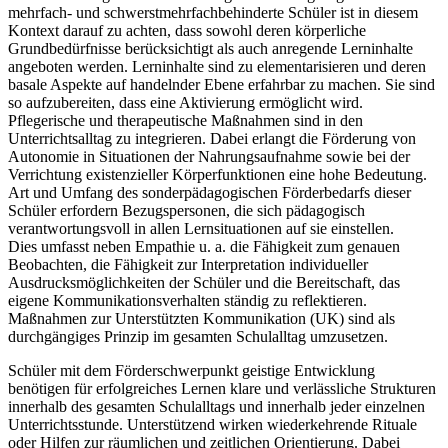
mehrfach- und schwerstmehrfachbehinderte Schüler ist in diesem
Kontext darauf zu achten, dass sowohl deren körperliche
Grundbedürfnisse berücksichtigt als auch anregende Lerninhalte
angeboten werden. Lerninhalte sind zu elementarisieren und deren
basale Aspekte auf handelnder Ebene erfahrbar zu machen. Sie sind
so aufzubereiten, dass eine Aktivierung ermöglicht wird.
Pflegerische und therapeutische Maßnahmen sind in den
Unterrichtsalltag zu integrieren. Dabei erlangt die Förderung von
Autonomie in Situationen der Nahrungsaufnahme sowie bei der
Verrichtung existenzieller Körperfunktionen eine hohe Bedeutung.
Art und Umfang des sonderpädagogischen Förderbedarfs dieser
Schüler erfordern Bezugspersonen, die sich pädagogisch
verantwortungsvoll in allen Lernsituationen auf sie einstellen.
Dies umfasst neben Empathie u. a. die Fähigkeit zum genauen
Beobachten, die Fähigkeit zur Interpretation individueller
Ausdrucksmöglichkeiten der Schüler und die Bereitschaft, das
eigene Kommunikationsverhalten ständig zu reflektieren.
Maßnahmen zur Unterstützten Kommunikation (UK) sind als
durchgängiges Prinzip im gesamten Schulalltag umzusetzen.
Schüler mit dem Förderschwerpunkt geistige Entwicklung
benötigen für erfolgreiches Lernen klare und verlässliche Strukturen
innerhalb des gesamten Schulalltags und innerhalb jeder einzelnen
Unterrichtsstunde. Unterstützend wirken wiederkehrende Rituale
oder Hilfen zur räumlichen und zeitlichen Orientierung. Dabei