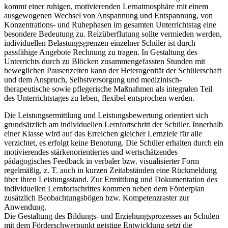
kommt einer ruhigen, motivierenden Lernatmosphäre mit einem
ausgewogenen Wechsel von Anspannung und Entspannung, von
Konzentrations- und Ruhephasen im gesamten Unterrichtstag eine
besondere Bedeutung zu. Reizüberflutung sollte vermieden werden,
individuellen Belastungsgrenzen einzelner Schüler ist durch
passfähige Angebote Rechnung zu tragen. In Gestaltung des
Unterrichts durch zu Blöcken zusammengefassten Stunden mit
beweglichen Pausenzeiten kann der Heterogenität der Schülerschaft
und dem Anspruch, Selbstversorgung und medizinisch-
therapeutische sowie pflegerische Maßnahmen als integralen Teil
des Unterrichtstages zu leben, flexibel entsprochen werden.
Die Leistungsermittlung und Leistungsbewertung orientiert sich
grundsätzlich am individuellen Lernfortschritt der Schüler. Innerhalb
einer Klasse wird auf das Erreichen gleicher Lernziele für alle
verzichtet, es erfolgt keine Benotung. Die Schüler erhalten durch ein
motivierendes stärkenorientiertes und wertschätzendes
pädagogisches Feedback in verbaler bzw. visualisierter Form
regelmäßig, z. T. auch in kurzen Zeitabständen eine Rückmeldung
über ihren Leistungsstand. Zur Ermittlung und Dokumentation des
individuellen Lernfortschrittes kommen neben dem Förderplan
zusätzlich Beobachtungsbögen bzw. Kompetenzraster zur
Anwendung.
Die Gestaltung des Bildungs- und Erziehungsprozesses an Schulen
mit dem Förderschwerpunkt geistige Entwicklung setzt die