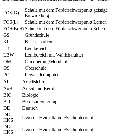
Schule mit dem Förderschwerpunkt geistige
FÖS(G)
Entwicklung
FÖS(L)
Schule mit dem Förderschwerpunkt Lernen
FÖS(BuS)
Schule mit dem Förderschwerpunkt Sehen
GS
Grundschule
Kl.
Klassenstufe/n
LB
Lernbereich
LBW
Lernbereich mit Wahlcharakter
OM
Orientierung/Mobilität
OS
Oberschule
PC
Personalcomputer
AL
Arbeitslehre
AuB
Arbeit und Beruf
BIO
Biologie
BO
Berufsorientierung
DE
Deutsch
DE-
Deutsch-Heimatkunde/Sachunterricht
HKS
DE-
Deutsch-Heimatkunde/Sachunterricht
HKS