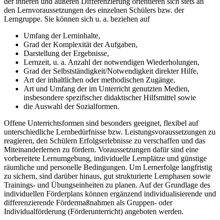
der inneren und äußeren Differenzierung orientieren sich stets an
den Lernvoraussetzungen des einzelnen Schülers bzw. der
Lerngruppe. Sie können sich u. a. beziehen auf
Umfang der Lerninhalte,
Grad der Komplexität der Aufgaben,
Darstellung der Ergebnisse,
Lernzeit, u. a. Anzahl der notwendigen Wiederholungen,
Grad der Selbstständigkeit/Notwendigkeit direkter Hilfe,
Art der inhaltlichen oder methodischen Zugänge,
Art und Umfang der im Unterricht genutzten Medien,
insbesondere spezifischer didaktischer Hilfsmittel sowie
die Auswahl der Sozialformen.
Offene Unterrichtsformen sind besonders geeignet, flexibel auf
unterschiedliche Lernbedürfnisse bzw. Leistungsvoraussetzungen zu
reagieren, den Schülern Erfolgserlebnisse zu verschaffen und das
Miteinanderlernen zu fördern. Voraussetzungen dafür sind eine
vorbereitete Lernumgebung, individuelle Lernplätze und günstige
räumliche und personelle Bedingungen. Um Lernerfolge langfristig
zu sichern, sind darüber hinaus, gut strukturierte Lernphasen sowie
Trainings- und Übungseinheiten zu planen. Auf der Grundlage des
individuellen Förderplans können ergänzend individualisierende und
differenzierende Fördermaßnahmen als Gruppen- oder
Individualförderung (Förderunterricht) angeboten werden.