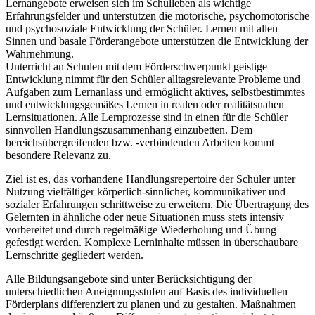
Lernangebote erweisen sich im Schulleben als wichtige
Erfahrungsfelder und unterstützen die motorische, psychomotorische
und psychosoziale Entwicklung der Schüler. Lernen mit allen
Sinnen und basale Förderangebote unterstützen die Entwicklung der
Wahrnehmung.
Unterricht an Schulen mit dem Förderschwerpunkt geistige
Entwicklung nimmt für den Schüler alltagsrelevante Probleme und
Aufgaben zum Lernanlass und ermöglicht aktives, selbstbestimmtes
und entwicklungsgemäßes Lernen in realen oder realitätsnahen
Lernsituationen. Alle Lernprozesse sind in einen für die Schüler
sinnvollen Handlungszusammenhang einzubetten. Dem
bereichsübergreifenden bzw. -verbindenden Arbeiten kommt
besondere Relevanz zu.
Ziel ist es, das vorhandene Handlungsrepertoire der Schüler unter
Nutzung vielfältiger körperlich-sinnlicher, kommunikativer und
sozialer Erfahrungen schrittweise zu erweitern. Die Übertragung des
Gelernten in ähnliche oder neue Situationen muss stets intensiv
vorbereitet und durch regelmäßige Wiederholung und Übung
gefestigt werden. Komplexe Lerninhalte müssen in überschaubare
Lernschritte gegliedert werden.
Alle Bildungsangebote sind unter Berücksichtigung der
unterschiedlichen Aneignungsstufen auf Basis des individuellen
Förderplans differenziert zu planen und zu gestalten. Maßnahmen