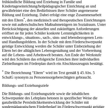
frühkindliche Bildung und Erziehung in Familie und
Kindertageseinrichtung/heilpädagogischer Einrichtung an und
gewährleistet eine den Bedürfnissen ihrer Schüler angemessene
Bildung und Erziehung. Dabei erfolgt eine enge Zusammenarbeit
*
mit den Eltern
, den medizinisch und therapeutischen Einrichtungen
sowie mit außerschulischen Maßnahmeträgern im Sozialraum. Unter
Berücksichtigung der aktuellen und zukünftigen Anforderungen
eröffnet sie für jeden Schüler konkrete Lernmöglichkeiten in
entwicklungs-, situations-, sach-, sinn- und lebensbezogenen Lern-
und Handlungsfeldern. In der Schule mit dem Förderschwerpunkt
geistige Entwicklung werden die Schüler unter Einbeziehung der
Eltern bei der alltäglichen Lebensgestaltung und der Vorbereitung
auf die Lebens- und Arbeitswelt beraten. Am Ende der Werkstufe
wird den Schülern das erfolgreiche Erreichen ihrer individuellen
Zielstellungen im Förderplan durch ein Abschlusszeugnis bestätigt.
*
Die Bezeichnung "Eltern" wird im Text gemäß § 45 Abs. 5
SchulG synonym zu Personensorgeberechtigten gebraucht.
Bildungs- und Erziehungsziele
Die Bildungs- und Erziehungsziele sowie die inhaltlichen
Schwerpunkte des Lehrplans betonen in spezifischer Weise die
ganzheitliche Persönlichkeitsentwicklung der Schüler mit
sonderpädagogischem Förderbedarf im Förderschwerpunkt geistige