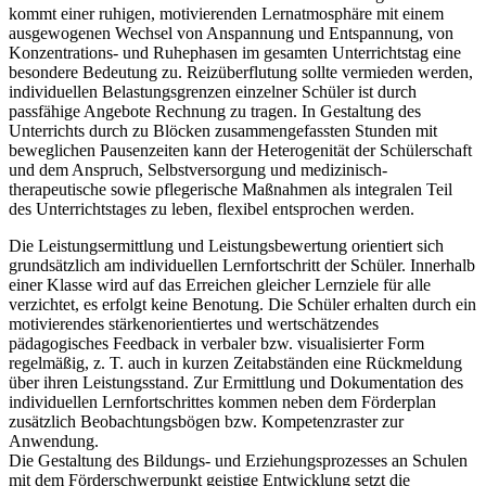
kommt einer ruhigen, motivierenden Lernatmosphäre mit einem
ausgewogenen Wechsel von Anspannung und Entspannung, von
Konzentrations- und Ruhephasen im gesamten Unterrichtstag eine
besondere Bedeutung zu. Reizüberflutung sollte vermieden werden,
individuellen Belastungsgrenzen einzelner Schüler ist durch
passfähige Angebote Rechnung zu tragen. In Gestaltung des
Unterrichts durch zu Blöcken zusammengefassten Stunden mit
beweglichen Pausenzeiten kann der Heterogenität der Schülerschaft
und dem Anspruch, Selbstversorgung und medizinisch-
therapeutische sowie pflegerische Maßnahmen als integralen Teil
des Unterrichtstages zu leben, flexibel entsprochen werden.
Die Leistungsermittlung und Leistungsbewertung orientiert sich
grundsätzlich am individuellen Lernfortschritt der Schüler. Innerhalb
einer Klasse wird auf das Erreichen gleicher Lernziele für alle
verzichtet, es erfolgt keine Benotung. Die Schüler erhalten durch ein
motivierendes stärkenorientiertes und wertschätzendes
pädagogisches Feedback in verbaler bzw. visualisierter Form
regelmäßig, z. T. auch in kurzen Zeitabständen eine Rückmeldung
über ihren Leistungsstand. Zur Ermittlung und Dokumentation des
individuellen Lernfortschrittes kommen neben dem Förderplan
zusätzlich Beobachtungsbögen bzw. Kompetenzraster zur
Anwendung.
Die Gestaltung des Bildungs- und Erziehungsprozesses an Schulen
mit dem Förderschwerpunkt geistige Entwicklung setzt die