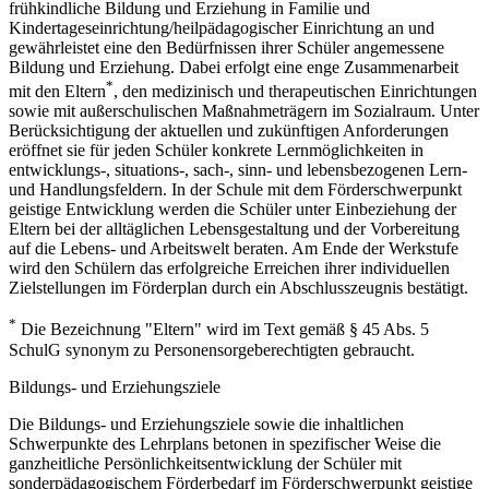
frühkindliche Bildung und Erziehung in Familie und
Kindertageseinrichtung/heilpädagogischer Einrichtung an und
gewährleistet eine den Bedürfnissen ihrer Schüler angemessene
Bildung und Erziehung. Dabei erfolgt eine enge Zusammenarbeit
*
mit den Eltern
, den medizinisch und therapeutischen Einrichtungen
sowie mit außerschulischen Maßnahmeträgern im Sozialraum. Unter
Berücksichtigung der aktuellen und zukünftigen Anforderungen
eröffnet sie für jeden Schüler konkrete Lernmöglichkeiten in
entwicklungs-, situations-, sach-, sinn- und lebensbezogenen Lern-
und Handlungsfeldern. In der Schule mit dem Förderschwerpunkt
geistige Entwicklung werden die Schüler unter Einbeziehung der
Eltern bei der alltäglichen Lebensgestaltung und der Vorbereitung
auf die Lebens- und Arbeitswelt beraten. Am Ende der Werkstufe
wird den Schülern das erfolgreiche Erreichen ihrer individuellen
Zielstellungen im Förderplan durch ein Abschlusszeugnis bestätigt.
*
Die Bezeichnung "Eltern" wird im Text gemäß § 45 Abs. 5
SchulG synonym zu Personensorgeberechtigten gebraucht.
Bildungs- und Erziehungsziele
Die Bildungs- und Erziehungsziele sowie die inhaltlichen
Schwerpunkte des Lehrplans betonen in spezifischer Weise die
ganzheitliche Persönlichkeitsentwicklung der Schüler mit
sonderpädagogischem Förderbedarf im Förderschwerpunkt geistige