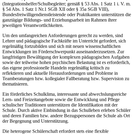
(Integrationshelfer/Schulbegleiter; gemäß § 53 Abs. 1 Satz 1 i. V. m.
§ 54 Abs. 1 Satz 1 Nr.1 SGB XII oder § 35a SGB VIII),
Bundesfreiwilligendienstleistende oder Praktikanten unterstützen die
ganztägige Bildungs- und Erziehungsarbeit im Rahmen ihrer
jeweiligen Verantwortlichkeiten.
Um den umfangreichen Anforderungen gerecht zu werden, sind
Lehrer und pädagogische Fachkräfte im Unterricht gefordert, sich
regelmäßig fortzubilden und sich mit neuen wissenschaftlichen
Entwicklungen im Förderschwerpunkt auseinanderzusetzen. Zur
langfristigen Bewältigung der komplexen pädagogischen Aufgaben
sowie der teilweise hohen psychischen Belastung ist es erforderlich,
das eigene professionelle Handeln regelmäßig kritisch zu
reflektieren und aktuelle Herausforderungen und Probleme in
Teamberatungen bzw. kollegialer Fallberatung bzw. Supervision zu
thematisieren.
Ein förderliches Schulklima, interessante und abwechslungsreiche
Lern- und Freizeitangebote sowie die Entwicklung und Pflege
schulischer Traditionen unterstützen die Identifikation mit der
Schule. Durch aktive Einbindung in das Schulleben erleben Schüler
und deren Familien bzw. andere Bezugspersonen die Schule als Ort
der Begegnung und Unterstützung.
Die heterogene Schülerschaft erfordert stets eine flexible