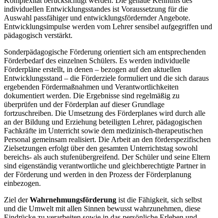
Komplexität berücksichtigt werden. Die genaue Kenntnis des
individuellen Entwicklungsstandes ist Voraussetzung für die
Auswahl passfähiger und entwicklungsfördernder Angebote.
Entwicklungsimpulse werden vom Lehrer sensibel aufgegriffen und
pädagogisch verstärkt.
Sonderpädagogische Förderung orientiert sich am entsprechenden
Förderbedarf des einzelnen Schülers. Es werden individuelle
Förderpläne erstellt, in denen – bezogen auf den aktuellen
Entwicklungsstand – die Förderziele formuliert und die sich daraus
ergebenden Fördermaßnahmen und Verantwortlichkeiten
dokumentiert werden. Die Ergebnisse sind regelmäßig zu
überprüfen und der Förderplan auf dieser Grundlage
fortzuschreiben. Die Umsetzung des Förderplanes wird durch alle
an der Bildung und Erziehung beteiligten Lehrer, pädagogischen
Fachkräfte im Unterricht sowie dem medizinisch-therapeutischen
Personal gemeinsam realisiert. Die Arbeit an den förderspezifischen
Zielsetzungen erfolgt über den gesamten Unterrichtstag sowohl
bereichs- als auch stufenübergreifend. Der Schüler und seine Eltern
sind eigenständig verantwortliche und gleichberechtigte Partner in
der Förderung und werden in den Prozess der Förderplanung
einbezogen.
Ziel der
Wahrnehmungsförderung
ist die Fähigkeit, sich selbst
und die Umwelt mit allen Sinnen bewusst wahrzunehmen, diese
Eindrücke zu verarbeiten sowie in das persönliche Erleben und