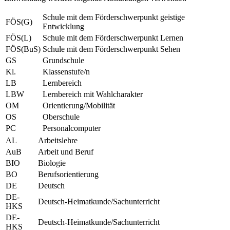
Schule mit dem Förderschwerpunkt geistige
FÖS(G)
Entwicklung
FÖS(L)
Schule mit dem Förderschwerpunkt Lernen
FÖS(BuS)
Schule mit dem Förderschwerpunkt Sehen
GS
Grundschule
Kl.
Klassenstufe/n
LB
Lernbereich
LBW
Lernbereich mit Wahlcharakter
OM
Orientierung/Mobilität
OS
Oberschule
PC
Personalcomputer
AL
Arbeitslehre
AuB
Arbeit und Beruf
BIO
Biologie
BO
Berufsorientierung
DE
Deutsch
DE-
Deutsch-Heimatkunde/Sachunterricht
HKS
DE-
Deutsch-Heimatkunde/Sachunterricht
HKS