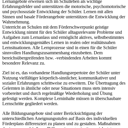
Lernangebote erweisen sich im Schulleben als wichtige
Erfahrungsfelder und unterstützen die motorische, psychomotorische
und psychosoziale Entwicklung der Schüler. Lernen mit allen
Sinnen und basale Förderangebote unterstützen die Entwicklung der
Wahrnehmung.
Unterricht an Schulen mit dem Förderschwerpunkt geistige
Entwicklung nimmt für den Schüler alltagsrelevante Probleme und
Aufgaben zum Lernanlass und ermöglicht aktives, selbstbestimmtes
und entwicklungsgemäßes Lernen in realen oder realitätsnahen
Lernsituationen. Alle Lernprozesse sind in einen für die Schüler
sinnvollen Handlungszusammenhang einzubetten. Dem
bereichsübergreifenden bzw. -verbindenden Arbeiten kommt
besondere Relevanz zu.
Ziel ist es, das vorhandene Handlungsrepertoire der Schüler unter
Nutzung vielfältiger körperlich-sinnlicher, kommunikativer und
sozialer Erfahrungen schrittweise zu erweitern. Die Übertragung des
Gelernten in ähnliche oder neue Situationen muss stets intensiv
vorbereitet und durch regelmäßige Wiederholung und Übung
gefestigt werden. Komplexe Lerninhalte müssen in überschaubare
Lernschritte gegliedert werden.
Alle Bildungsangebote sind unter Berücksichtigung der
unterschiedlichen Aneignungsstufen auf Basis des individuellen
Förderplans differenziert zu planen und zu gestalten. Maßnahmen