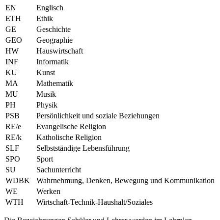
EN
Englisch
ETH
Ethik
GE
Geschichte
GEO
Geographie
HW
Hauswirtschaft
INF
Informatik
KU
Kunst
MA
Mathematik
MU
Musik
PH
Physik
PSB
Persönlichkeit und soziale Beziehungen
RE/e
Evangelische Religion
RE/k
Katholische Religion
SLF
Selbstständige Lebensführung
SPO
Sport
SU
Sachunterricht
WDBK
Wahrnehmung, Denken, Bewegung und Kommunikation
WE
Werken
WTH
Wirtschaft-Technik-Haushalt/Soziales