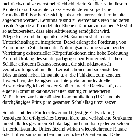
mehrfach- und schwerstmehrfachbehinderte Schüler ist in diesem
Kontext darauf zu achten, dass sowohl deren körperliche
Grundbedürfnisse berücksichtigt als auch anregende Lerninhalte
angeboten werden. Lerninhalte sind zu elementarisieren und deren
basale Aspekte auf handelnder Ebene erfahrbar zu machen. Sie sind
so aufzubereiten, dass eine Aktivierung ermöglicht wird.
Pflegerische und therapeutische Maßnahmen sind in den
Unterrichtsalltag zu integrieren. Dabei erlangt die Förderung von
Autonomie in Situationen der Nahrungsaufnahme sowie bei der
Verrichtung existenzieller Körperfunktionen eine hohe Bedeutung.
Art und Umfang des sonderpädagogischen Förderbedarfs dieser
Schüler erfordern Bezugspersonen, die sich pädagogisch
verantwortungsvoll in allen Lernsituationen auf sie einstellen.
Dies umfasst neben Empathie u. a. die Fähigkeit zum genauen
Beobachten, die Fähigkeit zur Interpretation individueller
Ausdrucksmöglichkeiten der Schüler und die Bereitschaft, das
eigene Kommunikationsverhalten ständig zu reflektieren.
Maßnahmen zur Unterstützten Kommunikation (UK) sind als
durchgängiges Prinzip im gesamten Schulalltag umzusetzen.
Schüler mit dem Förderschwerpunkt geistige Entwicklung
benötigen für erfolgreiches Lernen klare und verlässliche Strukturen
innerhalb des gesamten Schulalltags und innerhalb jeder einzelnen
Unterrichtsstunde. Unterstützend wirken wiederkehrende Rituale
oder Hilfen zur räumlichen und zeitlichen Orientierung. Dabei