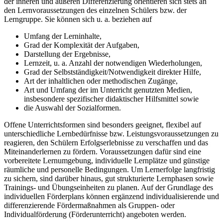
der inneren und äußeren Differenzierung orientieren sich stets an
den Lernvoraussetzungen des einzelnen Schülers bzw. der
Lerngruppe. Sie können sich u. a. beziehen auf
Umfang der Lerninhalte,
Grad der Komplexität der Aufgaben,
Darstellung der Ergebnisse,
Lernzeit, u. a. Anzahl der notwendigen Wiederholungen,
Grad der Selbstständigkeit/Notwendigkeit direkter Hilfe,
Art der inhaltlichen oder methodischen Zugänge,
Art und Umfang der im Unterricht genutzten Medien,
insbesondere spezifischer didaktischer Hilfsmittel sowie
die Auswahl der Sozialformen.
Offene Unterrichtsformen sind besonders geeignet, flexibel auf
unterschiedliche Lernbedürfnisse bzw. Leistungsvoraussetzungen zu
reagieren, den Schülern Erfolgserlebnisse zu verschaffen und das
Miteinanderlernen zu fördern. Voraussetzungen dafür sind eine
vorbereitete Lernumgebung, individuelle Lernplätze und günstige
räumliche und personelle Bedingungen. Um Lernerfolge langfristig
zu sichern, sind darüber hinaus, gut strukturierte Lernphasen sowie
Trainings- und Übungseinheiten zu planen. Auf der Grundlage des
individuellen Förderplans können ergänzend individualisierende und
differenzierende Fördermaßnahmen als Gruppen- oder
Individualförderung (Förderunterricht) angeboten werden.