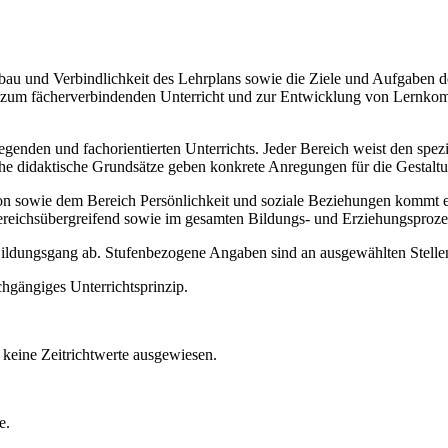
Aufbau und Verbindlichkeit des Lehrplans sowie die Ziele und Aufgaben
ise zum fächerverbindenden Unterricht und zur Entwicklung von Lernko
legenden und fachorientierten Unterrichts. Jeder Bereich weist den spe
sche didaktische Grundsätze geben konkrete Anregungen für die Gestalt
ie dem Bereich Persönlichkeit und soziale Beziehungen kommt ein b
ereichsübergreifend sowie im gesamten Bildungs- und Erziehungsproze
 Bildungsgang ab. Stufenbezogene Angaben sind an ausgewählten Stellen
chgängiges Unterrichtsprinzip.
keine Zeitrichtwerte ausgewiesen.
e.