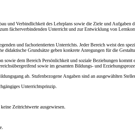
Aufbau und Verbindlichkeit des Lehrplans sowie die Ziele und Aufgaben
ise zum fächerverbindenden Unterricht und zur Entwicklung von Lernko
legenden und fachorientierten Unterrichts. Jeder Bereich weist den spe
sche didaktische Grundsätze geben konkrete Anregungen für die Gestalt
ie dem Bereich Persönlichkeit und soziale Beziehungen kommt ein b
ereichsübergreifend sowie im gesamten Bildungs- und Erziehungsproze
 Bildungsgang ab. Stufenbezogene Angaben sind an ausgewählten Stellen
chgängiges Unterrichtsprinzip.
keine Zeitrichtwerte ausgewiesen.
e.