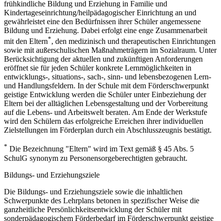
frühkindliche Bildung und Erziehung in Familie und
Kindertageseinrichtung/heilpädagogischer Einrichtung an und
gewährleistet eine den Bedürfnissen ihrer Schüler angemessene
Bildung und Erziehung. Dabei erfolgt eine enge Zusammenarbeit
*
mit den Eltern
, den medizinisch und therapeutischen Einrichtungen
sowie mit außerschulischen Maßnahmeträgern im Sozialraum. Unter
Berücksichtigung der aktuellen und zukünftigen Anforderungen
eröffnet sie für jeden Schüler konkrete Lernmöglichkeiten in
entwicklungs-, situations-, sach-, sinn- und lebensbezogenen Lern-
und Handlungsfeldern. In der Schule mit dem Förderschwerpunkt
geistige Entwicklung werden die Schüler unter Einbeziehung der
Eltern bei der alltäglichen Lebensgestaltung und der Vorbereitung
auf die Lebens- und Arbeitswelt beraten. Am Ende der Werkstufe
wird den Schülern das erfolgreiche Erreichen ihrer individuellen
Zielstellungen im Förderplan durch ein Abschlusszeugnis bestätigt.
*
Die Bezeichnung "Eltern" wird im Text gemäß § 45 Abs. 5
SchulG synonym zu Personensorgeberechtigten gebraucht.
Bildungs- und Erziehungsziele
Die Bildungs- und Erziehungsziele sowie die inhaltlichen
Schwerpunkte des Lehrplans betonen in spezifischer Weise die
ganzheitliche Persönlichkeitsentwicklung der Schüler mit
sonderpädagogischem Förderbedarf im Förderschwerpunkt geistige