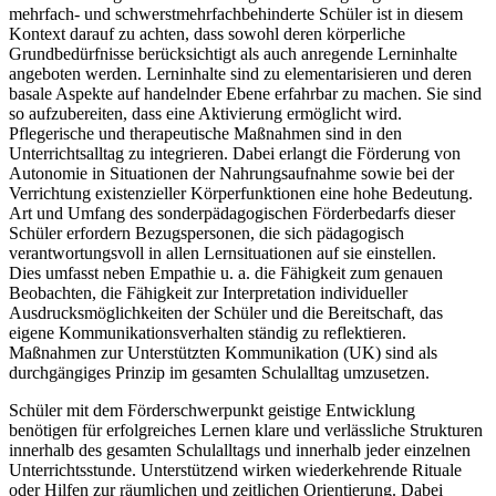
mehrfach- und schwerstmehrfachbehinderte Schüler ist in diesem
Kontext darauf zu achten, dass sowohl deren körperliche
Grundbedürfnisse berücksichtigt als auch anregende Lerninhalte
angeboten werden. Lerninhalte sind zu elementarisieren und deren
basale Aspekte auf handelnder Ebene erfahrbar zu machen. Sie sind
so aufzubereiten, dass eine Aktivierung ermöglicht wird.
Pflegerische und therapeutische Maßnahmen sind in den
Unterrichtsalltag zu integrieren. Dabei erlangt die Förderung von
Autonomie in Situationen der Nahrungsaufnahme sowie bei der
Verrichtung existenzieller Körperfunktionen eine hohe Bedeutung.
Art und Umfang des sonderpädagogischen Förderbedarfs dieser
Schüler erfordern Bezugspersonen, die sich pädagogisch
verantwortungsvoll in allen Lernsituationen auf sie einstellen.
Dies umfasst neben Empathie u. a. die Fähigkeit zum genauen
Beobachten, die Fähigkeit zur Interpretation individueller
Ausdrucksmöglichkeiten der Schüler und die Bereitschaft, das
eigene Kommunikationsverhalten ständig zu reflektieren.
Maßnahmen zur Unterstützten Kommunikation (UK) sind als
durchgängiges Prinzip im gesamten Schulalltag umzusetzen.
Schüler mit dem Förderschwerpunkt geistige Entwicklung
benötigen für erfolgreiches Lernen klare und verlässliche Strukturen
innerhalb des gesamten Schulalltags und innerhalb jeder einzelnen
Unterrichtsstunde. Unterstützend wirken wiederkehrende Rituale
oder Hilfen zur räumlichen und zeitlichen Orientierung. Dabei