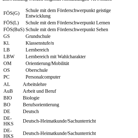
Schule mit dem Förderschwerpunkt geistige
FÖS(G)
Entwicklung
FÖS(L)
Schule mit dem Förderschwerpunkt Lernen
FÖS(BuS)
Schule mit dem Förderschwerpunkt Sehen
GS
Grundschule
Kl.
Klassenstufe/n
LB
Lernbereich
LBW
Lernbereich mit Wahlcharakter
OM
Orientierung/Mobilität
OS
Oberschule
PC
Personalcomputer
AL
Arbeitslehre
AuB
Arbeit und Beruf
BIO
Biologie
BO
Berufsorientierung
DE
Deutsch
DE-
Deutsch-Heimatkunde/Sachunterricht
HKS
DE-
Deutsch-Heimatkunde/Sachunterricht
HKS