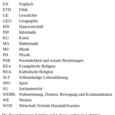
EN
Englisch
ETH
Ethik
GE
Geschichte
GEO
Geographie
HW
Hauswirtschaft
INF
Informatik
KU
Kunst
MA
Mathematik
MU
Musik
PH
Physik
PSB
Persönlichkeit und soziale Beziehungen
RE/e
Evangelische Religion
RE/k
Katholische Religion
SLF
Selbstständige Lebensführung
SPO
Sport
SU
Sachunterricht
WDBK
Wahrnehmung, Denken, Bewegung und Kommunikation
WE
Werken
WTH
Wirtschaft-Technik-Haushalt/Soziales