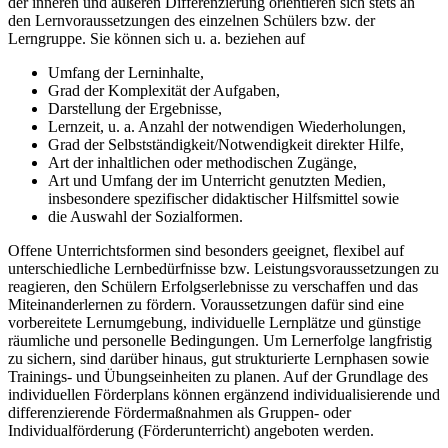
der inneren und äußeren Differenzierung orientieren sich stets an
den Lernvoraussetzungen des einzelnen Schülers bzw. der
Lerngruppe. Sie können sich u. a. beziehen auf
Umfang der Lerninhalte,
Grad der Komplexität der Aufgaben,
Darstellung der Ergebnisse,
Lernzeit, u. a. Anzahl der notwendigen Wiederholungen,
Grad der Selbstständigkeit/Notwendigkeit direkter Hilfe,
Art der inhaltlichen oder methodischen Zugänge,
Art und Umfang der im Unterricht genutzten Medien,
insbesondere spezifischer didaktischer Hilfsmittel sowie
die Auswahl der Sozialformen.
Offene Unterrichtsformen sind besonders geeignet, flexibel auf
unterschiedliche Lernbedürfnisse bzw. Leistungsvoraussetzungen zu
reagieren, den Schülern Erfolgserlebnisse zu verschaffen und das
Miteinanderlernen zu fördern. Voraussetzungen dafür sind eine
vorbereitete Lernumgebung, individuelle Lernplätze und günstige
räumliche und personelle Bedingungen. Um Lernerfolge langfristig
zu sichern, sind darüber hinaus, gut strukturierte Lernphasen sowie
Trainings- und Übungseinheiten zu planen. Auf der Grundlage des
individuellen Förderplans können ergänzend individualisierende und
differenzierende Fördermaßnahmen als Gruppen- oder
Individualförderung (Förderunterricht) angeboten werden.