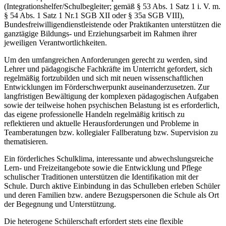
(Integrationshelfer/Schulbegleiter; gemäß § 53 Abs. 1 Satz 1 i. V. m.
§ 54 Abs. 1 Satz 1 Nr.1 SGB XII oder § 35a SGB VIII),
Bundesfreiwilligendienstleistende oder Praktikanten unterstützen die
ganztägige Bildungs- und Erziehungsarbeit im Rahmen ihrer
jeweiligen Verantwortlichkeiten.
Um den umfangreichen Anforderungen gerecht zu werden, sind
Lehrer und pädagogische Fachkräfte im Unterricht gefordert, sich
regelmäßig fortzubilden und sich mit neuen wissenschaftlichen
Entwicklungen im Förderschwerpunkt auseinanderzusetzen. Zur
langfristigen Bewältigung der komplexen pädagogischen Aufgaben
sowie der teilweise hohen psychischen Belastung ist es erforderlich,
das eigene professionelle Handeln regelmäßig kritisch zu
reflektieren und aktuelle Herausforderungen und Probleme in
Teamberatungen bzw. kollegialer Fallberatung bzw. Supervision zu
thematisieren.
Ein förderliches Schulklima, interessante und abwechslungsreiche
Lern- und Freizeitangebote sowie die Entwicklung und Pflege
schulischer Traditionen unterstützen die Identifikation mit der
Schule. Durch aktive Einbindung in das Schulleben erleben Schüler
und deren Familien bzw. andere Bezugspersonen die Schule als Ort
der Begegnung und Unterstützung.
Die heterogene Schülerschaft erfordert stets eine flexible