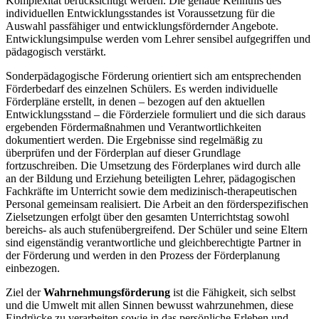
Komplexität berücksichtigt werden. Die genaue Kenntnis des
individuellen Entwicklungsstandes ist Voraussetzung für die
Auswahl passfähiger und entwicklungsfördernder Angebote.
Entwicklungsimpulse werden vom Lehrer sensibel aufgegriffen und
pädagogisch verstärkt.
Sonderpädagogische Förderung orientiert sich am entsprechenden
Förderbedarf des einzelnen Schülers. Es werden individuelle
Förderpläne erstellt, in denen – bezogen auf den aktuellen
Entwicklungsstand – die Förderziele formuliert und die sich daraus
ergebenden Fördermaßnahmen und Verantwortlichkeiten
dokumentiert werden. Die Ergebnisse sind regelmäßig zu
überprüfen und der Förderplan auf dieser Grundlage
fortzuschreiben. Die Umsetzung des Förderplanes wird durch alle
an der Bildung und Erziehung beteiligten Lehrer, pädagogischen
Fachkräfte im Unterricht sowie dem medizinisch-therapeutischen
Personal gemeinsam realisiert. Die Arbeit an den förderspezifischen
Zielsetzungen erfolgt über den gesamten Unterrichtstag sowohl
bereichs- als auch stufenübergreifend. Der Schüler und seine Eltern
sind eigenständig verantwortliche und gleichberechtigte Partner in
der Förderung und werden in den Prozess der Förderplanung
einbezogen.
Ziel der
Wahrnehmungsförderung
ist die Fähigkeit, sich selbst
und die Umwelt mit allen Sinnen bewusst wahrzunehmen, diese
Eindrücke zu verarbeiten sowie in das persönliche Erleben und