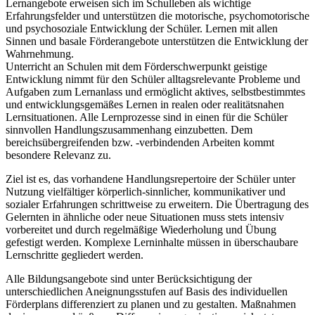
Lernangebote erweisen sich im Schulleben als wichtige
Erfahrungsfelder und unterstützen die motorische, psychomotorische
und psychosoziale Entwicklung der Schüler. Lernen mit allen
Sinnen und basale Förderangebote unterstützen die Entwicklung der
Wahrnehmung.
Unterricht an Schulen mit dem Förderschwerpunkt geistige
Entwicklung nimmt für den Schüler alltagsrelevante Probleme und
Aufgaben zum Lernanlass und ermöglicht aktives, selbstbestimmtes
und entwicklungsgemäßes Lernen in realen oder realitätsnahen
Lernsituationen. Alle Lernprozesse sind in einen für die Schüler
sinnvollen Handlungszusammenhang einzubetten. Dem
bereichsübergreifenden bzw. -verbindenden Arbeiten kommt
besondere Relevanz zu.
Ziel ist es, das vorhandene Handlungsrepertoire der Schüler unter
Nutzung vielfältiger körperlich-sinnlicher, kommunikativer und
sozialer Erfahrungen schrittweise zu erweitern. Die Übertragung des
Gelernten in ähnliche oder neue Situationen muss stets intensiv
vorbereitet und durch regelmäßige Wiederholung und Übung
gefestigt werden. Komplexe Lerninhalte müssen in überschaubare
Lernschritte gegliedert werden.
Alle Bildungsangebote sind unter Berücksichtigung der
unterschiedlichen Aneignungsstufen auf Basis des individuellen
Förderplans differenziert zu planen und zu gestalten. Maßnahmen