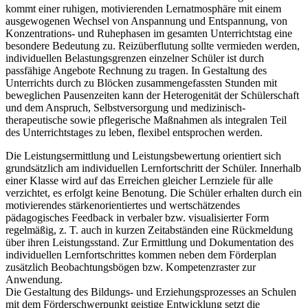
kommt einer ruhigen, motivierenden Lernatmosphäre mit einem
ausgewogenen Wechsel von Anspannung und Entspannung, von
Konzentrations- und Ruhephasen im gesamten Unterrichtstag eine
besondere Bedeutung zu. Reizüberflutung sollte vermieden werden,
individuellen Belastungsgrenzen einzelner Schüler ist durch
passfähige Angebote Rechnung zu tragen. In Gestaltung des
Unterrichts durch zu Blöcken zusammengefassten Stunden mit
beweglichen Pausenzeiten kann der Heterogenität der Schülerschaft
und dem Anspruch, Selbstversorgung und medizinisch-
therapeutische sowie pflegerische Maßnahmen als integralen Teil
des Unterrichtstages zu leben, flexibel entsprochen werden.
Die Leistungsermittlung und Leistungsbewertung orientiert sich
grundsätzlich am individuellen Lernfortschritt der Schüler. Innerhalb
einer Klasse wird auf das Erreichen gleicher Lernziele für alle
verzichtet, es erfolgt keine Benotung. Die Schüler erhalten durch ein
motivierendes stärkenorientiertes und wertschätzendes
pädagogisches Feedback in verbaler bzw. visualisierter Form
regelmäßig, z. T. auch in kurzen Zeitabständen eine Rückmeldung
über ihren Leistungsstand. Zur Ermittlung und Dokumentation des
individuellen Lernfortschrittes kommen neben dem Förderplan
zusätzlich Beobachtungsbögen bzw. Kompetenzraster zur
Anwendung.
Die Gestaltung des Bildungs- und Erziehungsprozesses an Schulen
mit dem Förderschwerpunkt geistige Entwicklung setzt die