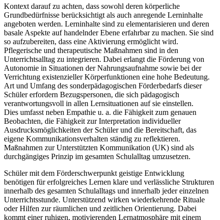
Kontext darauf zu achten, dass sowohl deren körperliche
Grundbedürfnisse berücksichtigt als auch anregende Lerninhalte
angeboten werden. Lerninhalte sind zu elementarisieren und deren
basale Aspekte auf handelnder Ebene erfahrbar zu machen. Sie sind
so aufzubereiten, dass eine Aktivierung ermöglicht wird.
Pflegerische und therapeutische Maßnahmen sind in den
Unterrichtsalltag zu integrieren. Dabei erlangt die Förderung von
Autonomie in Situationen der Nahrungsaufnahme sowie bei der
Verrichtung existenzieller Körperfunktionen eine hohe Bedeutung.
Art und Umfang des sonderpädagogischen Förderbedarfs dieser
Schüler erfordern Bezugspersonen, die sich pädagogisch
verantwortungsvoll in allen Lernsituationen auf sie einstellen.
Dies umfasst neben Empathie u. a. die Fähigkeit zum genauen
Beobachten, die Fähigkeit zur Interpretation individueller
Ausdrucksmöglichkeiten der Schüler und die Bereitschaft, das
eigene Kommunikationsverhalten ständig zu reflektieren.
Maßnahmen zur Unterstützten Kommunikation (UK) sind als
durchgängiges Prinzip im gesamten Schulalltag umzusetzen.
Schüler mit dem Förderschwerpunkt geistige Entwicklung
benötigen für erfolgreiches Lernen klare und verlässliche Strukturen
innerhalb des gesamten Schulalltags und innerhalb jeder einzelnen
Unterrichtsstunde. Unterstützend wirken wiederkehrende Rituale
oder Hilfen zur räumlichen und zeitlichen Orientierung. Dabei
kommt einer ruhigen, motivierenden Lernatmosphäre mit einem