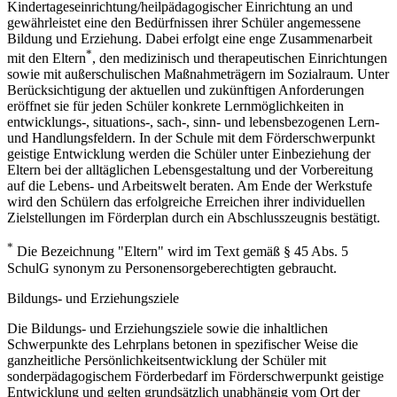
Kindertageseinrichtung/heilpädagogischer Einrichtung an und
gewährleistet eine den Bedürfnissen ihrer Schüler angemessene
Bildung und Erziehung. Dabei erfolgt eine enge Zusammenarbeit
*
mit den Eltern
, den medizinisch und therapeutischen Einrichtungen
sowie mit außerschulischen Maßnahmeträgern im Sozialraum. Unter
Berücksichtigung der aktuellen und zukünftigen Anforderungen
eröffnet sie für jeden Schüler konkrete Lernmöglichkeiten in
entwicklungs-, situations-, sach-, sinn- und lebensbezogenen Lern-
und Handlungsfeldern. In der Schule mit dem Förderschwerpunkt
geistige Entwicklung werden die Schüler unter Einbeziehung der
Eltern bei der alltäglichen Lebensgestaltung und der Vorbereitung
auf die Lebens- und Arbeitswelt beraten. Am Ende der Werkstufe
wird den Schülern das erfolgreiche Erreichen ihrer individuellen
Zielstellungen im Förderplan durch ein Abschlusszeugnis bestätigt.
*
Die Bezeichnung "Eltern" wird im Text gemäß § 45 Abs. 5
SchulG synonym zu Personensorgeberechtigten gebraucht.
Bildungs- und Erziehungsziele
Die Bildungs- und Erziehungsziele sowie die inhaltlichen
Schwerpunkte des Lehrplans betonen in spezifischer Weise die
ganzheitliche Persönlichkeitsentwicklung der Schüler mit
sonderpädagogischem Förderbedarf im Förderschwerpunkt geistige
Entwicklung und gelten grundsätzlich unabhängig vom Ort der