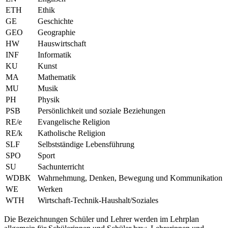
ETH
Ethik
GE
Geschichte
GEO
Geographie
HW
Hauswirtschaft
INF
Informatik
KU
Kunst
MA
Mathematik
MU
Musik
PH
Physik
PSB
Persönlichkeit und soziale Beziehungen
RE/e
Evangelische Religion
RE/k
Katholische Religion
SLF
Selbstständige Lebensführung
SPO
Sport
SU
Sachunterricht
WDBK
Wahrnehmung, Denken, Bewegung und Kommunikation
WE
Werken
WTH
Wirtschaft-Technik-Haushalt/Soziales
Die Bezeichnungen Schüler und Lehrer werden im Lehrplan