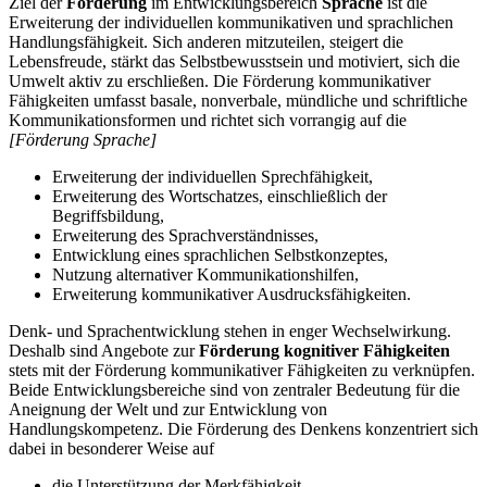
Ziel der
Förderung
im Entwicklungsbereich
Sprache
ist die
Erweiterung der individuellen kommunikativen und sprachlichen
Handlungsfähigkeit. Sich anderen mitzuteilen, steigert die
Lebensfreude, stärkt das Selbstbewusstsein und motiviert, sich die
Umwelt aktiv zu erschließen. Die Förderung kommunikativer
Fähigkeiten umfasst basale, nonverbale, mündliche und schriftliche
Kommunikationsformen und richtet sich vorrangig auf die
[Förderung Sprache]
Erweiterung der individuellen Sprechfähigkeit,
Erweiterung des Wortschatzes, einschließlich der
Begriffsbildung,
Erweiterung des Sprachverständnisses,
Entwicklung eines sprachlichen Selbstkonzeptes,
Nutzung alternativer Kommunikationshilfen,
Erweiterung kommunikativer Ausdrucksfähigkeiten.
Denk- und Sprachentwicklung stehen in enger Wechselwirkung.
Deshalb sind Angebote zur
Förderung kognitiver Fähigkeiten
stets mit der Förderung kommunikativer Fähigkeiten zu verknüpfen.
Beide Entwicklungsbereiche sind von zentraler Bedeutung für die
Aneignung der Welt und zur Entwicklung von
Handlungskompetenz. Die Förderung des Denkens konzentriert sich
dabei in besonderer Weise auf
die Unterstützung der Merkfähigkeit,