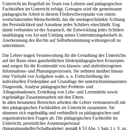
Unterricht im Regelfall im Team von Lehrern und pädagogischen
Fachkräften im Unterricht erfolgt. Getragen wird die gemeinsame
pädagogische Arbeit in diesem Förderschwerpunkt von einem
wertschätzenden Menschenbild, das die uneingeschränkte Achtung
der Persönlichkeit und Annahme jedes Schülers einschließt. Eng
damit verbunden ist der Anspruch, die Entwicklung jedes Schülers
unabhängig von Art und Umfang seines Unterstützungsbedarfs in
Anerkennung des Rechts auf Selbstbestimmung wirkungsvoll zu
unterstützen.
Die Lehrer tragen Verantwortung für die Gestaltung des Unterrichts
auf der Basis eines ganzheitlichen förderpädagogischen Konzeptes
und sorgen für die Kontinuität von klassen- und stufenbezogenen
Informations- und Planungsprozessen. Sie nehmen darüber hinaus
eine Vielzahl von Aufgaben wahr, u. a. Fortschreibung der
individuellen Förderpläne auf Grundlage der unterrichtsimmanenten
Diagnostik, Analyse pädagogischer Problem- und
Alltagssituationen, Erstellung von Lehr- und Lernmitteln sowie
regelmäßige Zusammenarbeit mit den Eltern.
In allen benannten Bereichen arbeiten die Lehrer vertrauensvoll mit
den pädagogischen Fachkräften im Unterricht zusammen. Sie
stimmen sich regelmäßig und verbindlich zu pädagogischen und
organisatorischen Fragen ab. Die pädagogischen Fachkräfte im
Unterricht, persönliches Assistenzpersonal
(Integrationshelfer/Schulbegleiter; gemäß § 53 Abs. 1 Satz 1 i. V. m.