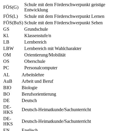
Schule mit dem Förderschwerpunkt geistige
FÖS(G)
Entwicklung
FÖS(L)
Schule mit dem Förderschwerpunkt Lernen
FÖS(BuS)
Schule mit dem Förderschwerpunkt Sehen
GS
Grundschule
Kl.
Klassenstufe/n
LB
Lernbereich
LBW
Lernbereich mit Wahlcharakter
OM
Orientierung/Mobilität
OS
Oberschule
PC
Personalcomputer
AL
Arbeitslehre
AuB
Arbeit und Beruf
BIO
Biologie
BO
Berufsorientierung
DE
Deutsch
DE-
Deutsch-Heimatkunde/Sachunterricht
HKS
DE-
Deutsch-Heimatkunde/Sachunterricht
HKS
EN
Englisch