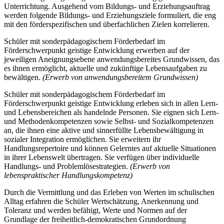
Unterrichtung. Ausgehend vom Bildungs- und Erziehungsauftrag
werden folgende Bildungs- und Erziehungsziele formuliert, die eng
mit den förderspezifischen und überfachlichen Zielen korrelieren.
Schüler mit sonderpädagogischem Förderbedarf im
Förderschwerpunkt geistige Entwicklung erwerben auf der
jeweiligen Aneignungsebene anwendungsbereites Grundwissen, das
es ihnen ermöglicht, aktuelle und zukünftige Lebensaufgaben zu
bewältigen.
(Erwerb von anwendungsbereitem Grundwissen)
Schüler mit sonderpädagogischem Förderbedarf im
Förderschwerpunkt geistige Entwicklung erleben sich in allen Lern-
und Lebensbereichen als handelnde Personen. Sie eignen sich Lern-
und Methodenkompetenzen sowie Selbst- und Sozialkompetenzen
an, die ihnen eine aktive und sinnerfüllte Lebensbewältigung in
sozialer Integration ermöglichen. Sie erweitern ihr
Handlungsrepertoire und können Gelerntes auf aktuelle Situationen
in ihrer Lebenswelt übertragen. Sie verfügen über individuelle
Handlungs- und Problemlösestrategien.
(Erwerb von
lebenspraktischer Handlungskompetenz)
Durch die Vermittlung und das Erleben von Werten im schulischen
Alltag erfahren die Schüler Wertschätzung, Anerkennung und
Toleranz und werden befähigt, Werte und Normen auf der
Grundlage der freiheitlich-demokratischen Grundordnung