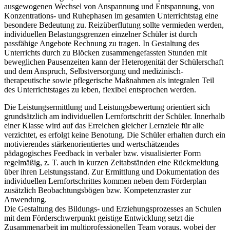
ausgewogenen Wechsel von Anspannung und Entspannung, von
Konzentrations- und Ruhephasen im gesamten Unterrichtstag eine
besondere Bedeutung zu. Reizüberflutung sollte vermieden werden,
individuellen Belastungsgrenzen einzelner Schüler ist durch
passfähige Angebote Rechnung zu tragen. In Gestaltung des
Unterrichts durch zu Blöcken zusammengefassten Stunden mit
beweglichen Pausenzeiten kann der Heterogenität der Schülerschaft
und dem Anspruch, Selbstversorgung und medizinisch-
therapeutische sowie pflegerische Maßnahmen als integralen Teil
des Unterrichtstages zu leben, flexibel entsprochen werden.
Die Leistungsermittlung und Leistungsbewertung orientiert sich
grundsätzlich am individuellen Lernfortschritt der Schüler. Innerhalb
einer Klasse wird auf das Erreichen gleicher Lernziele für alle
verzichtet, es erfolgt keine Benotung. Die Schüler erhalten durch ein
motivierendes stärkenorientiertes und wertschätzendes
pädagogisches Feedback in verbaler bzw. visualisierter Form
regelmäßig, z. T. auch in kurzen Zeitabständen eine Rückmeldung
über ihren Leistungsstand. Zur Ermittlung und Dokumentation des
individuellen Lernfortschrittes kommen neben dem Förderplan
zusätzlich Beobachtungsbögen bzw. Kompetenzraster zur
Anwendung.
Die Gestaltung des Bildungs- und Erziehungsprozesses an Schulen
mit dem Förderschwerpunkt geistige Entwicklung setzt die
Zusammenarbeit im multiprofessionellen Team voraus, wobei der