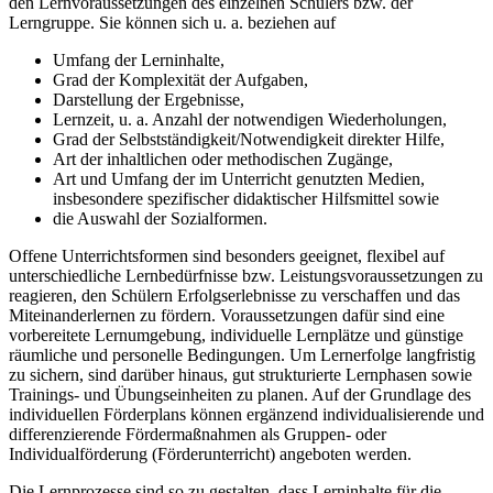
den Lernvoraussetzungen des einzelnen Schülers bzw. der
Lerngruppe. Sie können sich u. a. beziehen auf
Umfang der Lerninhalte,
Grad der Komplexität der Aufgaben,
Darstellung der Ergebnisse,
Lernzeit, u. a. Anzahl der notwendigen Wiederholungen,
Grad der Selbstständigkeit/Notwendigkeit direkter Hilfe,
Art der inhaltlichen oder methodischen Zugänge,
Art und Umfang der im Unterricht genutzten Medien,
insbesondere spezifischer didaktischer Hilfsmittel sowie
die Auswahl der Sozialformen.
Offene Unterrichtsformen sind besonders geeignet, flexibel auf
unterschiedliche Lernbedürfnisse bzw. Leistungsvoraussetzungen zu
reagieren, den Schülern Erfolgserlebnisse zu verschaffen und das
Miteinanderlernen zu fördern. Voraussetzungen dafür sind eine
vorbereitete Lernumgebung, individuelle Lernplätze und günstige
räumliche und personelle Bedingungen. Um Lernerfolge langfristig
zu sichern, sind darüber hinaus, gut strukturierte Lernphasen sowie
Trainings- und Übungseinheiten zu planen. Auf der Grundlage des
individuellen Förderplans können ergänzend individualisierende und
differenzierende Fördermaßnahmen als Gruppen- oder
Individualförderung (Förderunterricht) angeboten werden.
Die Lernprozesse sind so zu gestalten, dass Lerninhalte für die