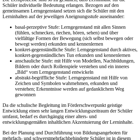
Schüler individuelle Bedeutung erlangen. Bezogen auf den
gemeinsamen Lerngegenstand setzen sich die Schüler mit den
Lerninhalten auf der jeweiligen Aneignungsstufe auseinander:
basal-perzeptive Stufe: Lerngegenstand mit allen Sinnen
(fühlen, schmecken, riechen, hören, sehen) und über
vielfältige Formen der Bewegung (sich selbst bewegen oder
bewegt werden) erkunden und kennenlernen
konkret-gegenständliche Stufe: Lerngegenstand durch aktives,
konkret-gegenständliches Tun erkunden und kennenlernen
anschauliche Stufe: mit Hilfe von Modellen, Nachbildungen,
Bildern oder durch Rollenspiele verstehen und ein inneres
„Bild“ vom Lerngegenstand entwickeln
abstrakt-begriffliche Stufe: Lerngegenstand mit Hilfe von
Zeichen und Symbolen wahrnehmen, erkunden und
verstehen; Erkenntnisse werden auf gedanklichem Weg
gewonnen
Da die schulische Begleitung im Förderschwerpunkt geistige
Entwicklung einen sehr langen Entwicklungszeitraum der Schüler
umfasst, bedarf es durchgängig einer alters- und
entwicklungsgemäßen inhaltlichen Akzentuierung der Lerninhalte.
Bei der Planung und Durchführung von Bildungsangeboten für
mehrfach- und schwerstmehrfachbehinderte Schüler ist in diesem