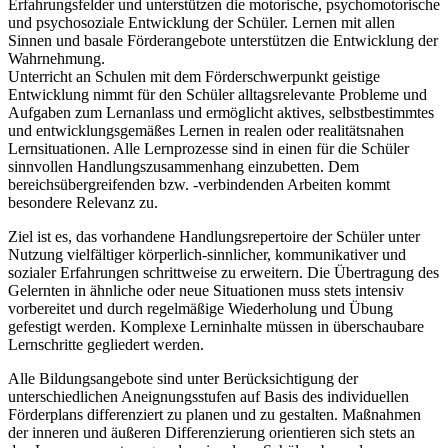
Erfahrungsfelder und unterstützen die motorische, psychomotorische
und psychosoziale Entwicklung der Schüler. Lernen mit allen
Sinnen und basale Förderangebote unterstützen die Entwicklung der
Wahrnehmung.
Unterricht an Schulen mit dem Förderschwerpunkt geistige
Entwicklung nimmt für den Schüler alltagsrelevante Probleme und
Aufgaben zum Lernanlass und ermöglicht aktives, selbstbestimmtes
und entwicklungsgemäßes Lernen in realen oder realitätsnahen
Lernsituationen. Alle Lernprozesse sind in einen für die Schüler
sinnvollen Handlungszusammenhang einzubetten. Dem
bereichsübergreifenden bzw. -verbindenden Arbeiten kommt
besondere Relevanz zu.
Ziel ist es, das vorhandene Handlungsrepertoire der Schüler unter
Nutzung vielfältiger körperlich-sinnlicher, kommunikativer und
sozialer Erfahrungen schrittweise zu erweitern. Die Übertragung des
Gelernten in ähnliche oder neue Situationen muss stets intensiv
vorbereitet und durch regelmäßige Wiederholung und Übung
gefestigt werden. Komplexe Lerninhalte müssen in überschaubare
Lernschritte gegliedert werden.
Alle Bildungsangebote sind unter Berücksichtigung der
unterschiedlichen Aneignungsstufen auf Basis des individuellen
Förderplans differenziert zu planen und zu gestalten. Maßnahmen
der inneren und äußeren Differenzierung orientieren sich stets an