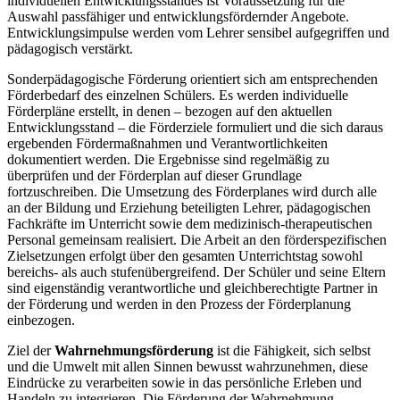
individuellen Entwicklungsstandes ist Voraussetzung für die
Auswahl passfähiger und entwicklungsfördernder Angebote.
Entwicklungsimpulse werden vom Lehrer sensibel aufgegriffen und
pädagogisch verstärkt.
Sonderpädagogische Förderung orientiert sich am entsprechenden
Förderbedarf des einzelnen Schülers. Es werden individuelle
Förderpläne erstellt, in denen – bezogen auf den aktuellen
Entwicklungsstand – die Förderziele formuliert und die sich daraus
ergebenden Fördermaßnahmen und Verantwortlichkeiten
dokumentiert werden. Die Ergebnisse sind regelmäßig zu
überprüfen und der Förderplan auf dieser Grundlage
fortzuschreiben. Die Umsetzung des Förderplanes wird durch alle
an der Bildung und Erziehung beteiligten Lehrer, pädagogischen
Fachkräfte im Unterricht sowie dem medizinisch-therapeutischen
Personal gemeinsam realisiert. Die Arbeit an den förderspezifischen
Zielsetzungen erfolgt über den gesamten Unterrichtstag sowohl
bereichs- als auch stufenübergreifend. Der Schüler und seine Eltern
sind eigenständig verantwortliche und gleichberechtigte Partner in
der Förderung und werden in den Prozess der Förderplanung
einbezogen.
Ziel der
Wahrnehmungsförderung
ist die Fähigkeit, sich selbst
und die Umwelt mit allen Sinnen bewusst wahrzunehmen, diese
Eindrücke zu verarbeiten sowie in das persönliche Erleben und
Handeln zu integrieren. Die Förderung der Wahrnehmung