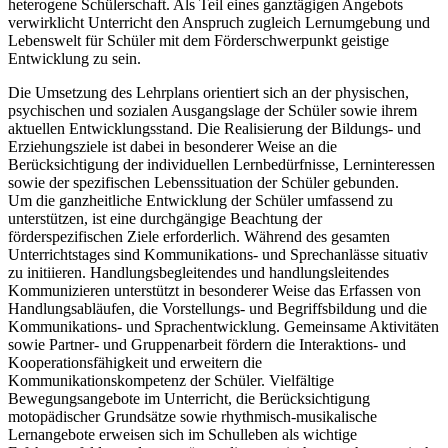
heterogene Schülerschaft. Als Teil eines ganztägigen Angebots
verwirklicht Unterricht den Anspruch zugleich Lernumgebung und
Lebenswelt für Schüler mit dem Förderschwerpunkt geistige
Entwicklung zu sein.
Die Umsetzung des Lehrplans orientiert sich an der physischen,
psychischen und sozialen Ausgangslage der Schüler sowie ihrem
aktuellen Entwicklungsstand. Die Realisierung der Bildungs- und
Erziehungsziele ist dabei in besonderer Weise an die
Berücksichtigung der individuellen Lernbedürfnisse, Lerninteressen
sowie der spezifischen Lebenssituation der Schüler gebunden.
Um die ganzheitliche Entwicklung der Schüler umfassend zu
unterstützen, ist eine durchgängige Beachtung der
förderspezifischen Ziele erforderlich. Während des gesamten
Unterrichtstages sind Kommunikations- und Sprechanlässe situativ
zu initiieren. Handlungsbegleitendes und handlungsleitendes
Kommunizieren unterstützt in besonderer Weise das Erfassen von
Handlungsabläufen, die Vorstellungs- und Begriffsbildung und die
Kommunikations- und Sprachentwicklung. Gemeinsame Aktivitäten
sowie Partner- und Gruppenarbeit fördern die Interaktions- und
Kooperationsfähigkeit und erweitern die
Kommunikationskompetenz der Schüler. Vielfältige
Bewegungsangebote im Unterricht, die Berücksichtigung
motopädischer Grundsätze sowie rhythmisch-musikalische
Lernangebote erweisen sich im Schulleben als wichtige