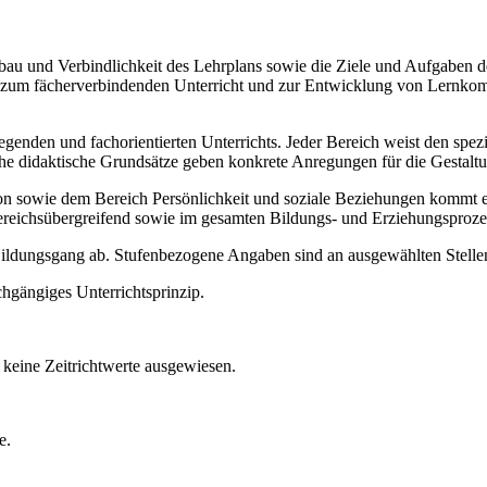
Aufbau und Verbindlichkeit des Lehrplans sowie die Ziele und Aufgaben
ise zum fächerverbindenden Unterricht und zur Entwicklung von Lernko
legenden und fachorientierten Unterrichts. Jeder Bereich weist den spe
sche didaktische Grundsätze geben konkrete Anregungen für die Gestalt
ie dem Bereich Persönlichkeit und soziale Beziehungen kommt ein b
ereichsübergreifend sowie im gesamten Bildungs- und Erziehungsproze
 Bildungsgang ab. Stufenbezogene Angaben sind an ausgewählten Stellen
chgängiges Unterrichtsprinzip.
keine Zeitrichtwerte ausgewiesen.
e.