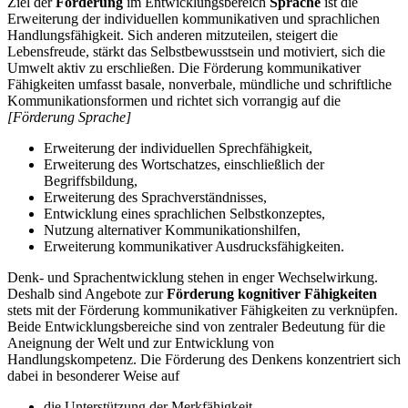
Ziel der
Förderung
im Entwicklungsbereich
Sprache
ist die
Erweiterung der individuellen kommunikativen und sprachlichen
Handlungsfähigkeit. Sich anderen mitzuteilen, steigert die
Lebensfreude, stärkt das Selbstbewusstsein und motiviert, sich die
Umwelt aktiv zu erschließen. Die Förderung kommunikativer
Fähigkeiten umfasst basale, nonverbale, mündliche und schriftliche
Kommunikationsformen und richtet sich vorrangig auf die
[Förderung Sprache]
Erweiterung der individuellen Sprechfähigkeit,
Erweiterung des Wortschatzes, einschließlich der
Begriffsbildung,
Erweiterung des Sprachverständnisses,
Entwicklung eines sprachlichen Selbstkonzeptes,
Nutzung alternativer Kommunikationshilfen,
Erweiterung kommunikativer Ausdrucksfähigkeiten.
Denk- und Sprachentwicklung stehen in enger Wechselwirkung.
Deshalb sind Angebote zur
Förderung kognitiver Fähigkeiten
stets mit der Förderung kommunikativer Fähigkeiten zu verknüpfen.
Beide Entwicklungsbereiche sind von zentraler Bedeutung für die
Aneignung der Welt und zur Entwicklung von
Handlungskompetenz. Die Förderung des Denkens konzentriert sich
dabei in besonderer Weise auf
die Unterstützung der Merkfähigkeit,