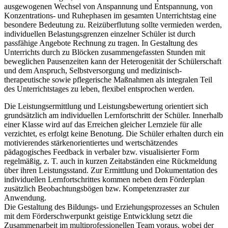
ausgewogenen Wechsel von Anspannung und Entspannung, von
Konzentrations- und Ruhephasen im gesamten Unterrichtstag eine
besondere Bedeutung zu. Reizüberflutung sollte vermieden werden,
individuellen Belastungsgrenzen einzelner Schüler ist durch
passfähige Angebote Rechnung zu tragen. In Gestaltung des
Unterrichts durch zu Blöcken zusammengefassten Stunden mit
beweglichen Pausenzeiten kann der Heterogenität der Schülerschaft
und dem Anspruch, Selbstversorgung und medizinisch-
therapeutische sowie pflegerische Maßnahmen als integralen Teil
des Unterrichtstages zu leben, flexibel entsprochen werden.
Die Leistungsermittlung und Leistungsbewertung orientiert sich
grundsätzlich am individuellen Lernfortschritt der Schüler. Innerhalb
einer Klasse wird auf das Erreichen gleicher Lernziele für alle
verzichtet, es erfolgt keine Benotung. Die Schüler erhalten durch ein
motivierendes stärkenorientiertes und wertschätzendes
pädagogisches Feedback in verbaler bzw. visualisierter Form
regelmäßig, z. T. auch in kurzen Zeitabständen eine Rückmeldung
über ihren Leistungsstand. Zur Ermittlung und Dokumentation des
individuellen Lernfortschrittes kommen neben dem Förderplan
zusätzlich Beobachtungsbögen bzw. Kompetenzraster zur
Anwendung.
Die Gestaltung des Bildungs- und Erziehungsprozesses an Schulen
mit dem Förderschwerpunkt geistige Entwicklung setzt die
Zusammenarbeit im multiprofessionellen Team voraus, wobei der