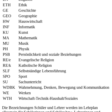
ETH
Ethik
GE
Geschichte
GEO
Geographie
HW
Hauswirtschaft
INF
Informatik
KU
Kunst
MA
Mathematik
MU
Musik
PH
Physik
PSB
Persönlichkeit und soziale Beziehungen
RE/e
Evangelische Religion
RE/k
Katholische Religion
SLF
Selbstständige Lebensführung
SPO
Sport
SU
Sachunterricht
WDBK
Wahrnehmung, Denken, Bewegung und Kommunikation
WE
Werken
WTH
Wirtschaft-Technik-Haushalt/Soziales
Die Bezeichnungen Schüler und Lehrer werden im Lehrplan