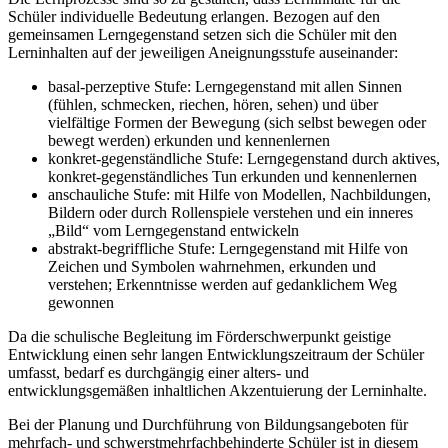
Schüler individuelle Bedeutung erlangen. Bezogen auf den
gemeinsamen Lerngegenstand setzen sich die Schüler mit den
Lerninhalten auf der jeweiligen Aneignungsstufe auseinander:
basal-perzeptive Stufe: Lerngegenstand mit allen Sinnen
(fühlen, schmecken, riechen, hören, sehen) und über
vielfältige Formen der Bewegung (sich selbst bewegen oder
bewegt werden) erkunden und kennenlernen
konkret-gegenständliche Stufe: Lerngegenstand durch aktives,
konkret-gegenständliches Tun erkunden und kennenlernen
anschauliche Stufe: mit Hilfe von Modellen, Nachbildungen,
Bildern oder durch Rollenspiele verstehen und ein inneres
„Bild“ vom Lerngegenstand entwickeln
abstrakt-begriffliche Stufe: Lerngegenstand mit Hilfe von
Zeichen und Symbolen wahrnehmen, erkunden und
verstehen; Erkenntnisse werden auf gedanklichem Weg
gewonnen
Da die schulische Begleitung im Förderschwerpunkt geistige
Entwicklung einen sehr langen Entwicklungszeitraum der Schüler
umfasst, bedarf es durchgängig einer alters- und
entwicklungsgemäßen inhaltlichen Akzentuierung der Lerninhalte.
Bei der Planung und Durchführung von Bildungsangeboten für
mehrfach- und schwerstmehrfachbehinderte Schüler ist in diesem