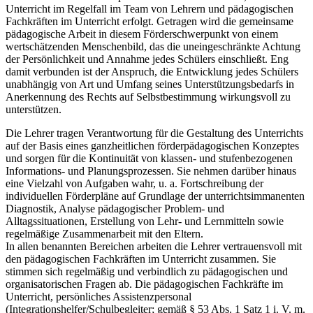
Unterricht im Regelfall im Team von Lehrern und pädagogischen
Fachkräften im Unterricht erfolgt. Getragen wird die gemeinsame
pädagogische Arbeit in diesem Förderschwerpunkt von einem
wertschätzenden Menschenbild, das die uneingeschränkte Achtung
der Persönlichkeit und Annahme jedes Schülers einschließt. Eng
damit verbunden ist der Anspruch, die Entwicklung jedes Schülers
unabhängig von Art und Umfang seines Unterstützungsbedarfs in
Anerkennung des Rechts auf Selbstbestimmung wirkungsvoll zu
unterstützen.
Die Lehrer tragen Verantwortung für die Gestaltung des Unterrichts
auf der Basis eines ganzheitlichen förderpädagogischen Konzeptes
und sorgen für die Kontinuität von klassen- und stufenbezogenen
Informations- und Planungsprozessen. Sie nehmen darüber hinaus
eine Vielzahl von Aufgaben wahr, u. a. Fortschreibung der
individuellen Förderpläne auf Grundlage der unterrichtsimmanenten
Diagnostik, Analyse pädagogischer Problem- und
Alltagssituationen, Erstellung von Lehr- und Lernmitteln sowie
regelmäßige Zusammenarbeit mit den Eltern.
In allen benannten Bereichen arbeiten die Lehrer vertrauensvoll mit
den pädagogischen Fachkräften im Unterricht zusammen. Sie
stimmen sich regelmäßig und verbindlich zu pädagogischen und
organisatorischen Fragen ab. Die pädagogischen Fachkräfte im
Unterricht, persönliches Assistenzpersonal
(Integrationshelfer/Schulbegleiter; gemäß § 53 Abs. 1 Satz 1 i. V. m.