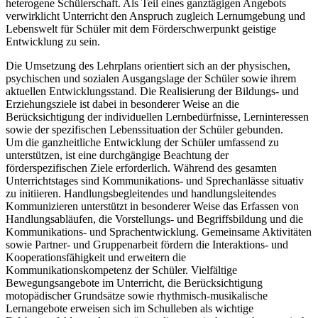
heterogene Schülerschaft. Als Teil eines ganztägigen Angebots
verwirklicht Unterricht den Anspruch zugleich Lernumgebung und
Lebenswelt für Schüler mit dem Förderschwerpunkt geistige
Entwicklung zu sein.
Die Umsetzung des Lehrplans orientiert sich an der physischen,
psychischen und sozialen Ausgangslage der Schüler sowie ihrem
aktuellen Entwicklungsstand. Die Realisierung der Bildungs- und
Erziehungsziele ist dabei in besonderer Weise an die
Berücksichtigung der individuellen Lernbedürfnisse, Lerninteressen
sowie der spezifischen Lebenssituation der Schüler gebunden.
Um die ganzheitliche Entwicklung der Schüler umfassend zu
unterstützen, ist eine durchgängige Beachtung der
förderspezifischen Ziele erforderlich. Während des gesamten
Unterrichtstages sind Kommunikations- und Sprechanlässe situativ
zu initiieren. Handlungsbegleitendes und handlungsleitendes
Kommunizieren unterstützt in besonderer Weise das Erfassen von
Handlungsabläufen, die Vorstellungs- und Begriffsbildung und die
Kommunikations- und Sprachentwicklung. Gemeinsame Aktivitäten
sowie Partner- und Gruppenarbeit fördern die Interaktions- und
Kooperationsfähigkeit und erweitern die
Kommunikationskompetenz der Schüler. Vielfältige
Bewegungsangebote im Unterricht, die Berücksichtigung
motopädischer Grundsätze sowie rhythmisch-musikalische
Lernangebote erweisen sich im Schulleben als wichtige