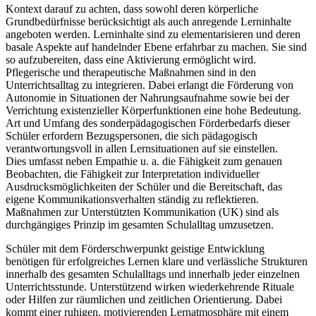
Kontext darauf zu achten, dass sowohl deren körperliche
Grundbedürfnisse berücksichtigt als auch anregende Lerninhalte
angeboten werden. Lerninhalte sind zu elementarisieren und deren
basale Aspekte auf handelnder Ebene erfahrbar zu machen. Sie sind
so aufzubereiten, dass eine Aktivierung ermöglicht wird.
Pflegerische und therapeutische Maßnahmen sind in den
Unterrichtsalltag zu integrieren. Dabei erlangt die Förderung von
Autonomie in Situationen der Nahrungsaufnahme sowie bei der
Verrichtung existenzieller Körperfunktionen eine hohe Bedeutung.
Art und Umfang des sonderpädagogischen Förderbedarfs dieser
Schüler erfordern Bezugspersonen, die sich pädagogisch
verantwortungsvoll in allen Lernsituationen auf sie einstellen.
Dies umfasst neben Empathie u. a. die Fähigkeit zum genauen
Beobachten, die Fähigkeit zur Interpretation individueller
Ausdrucksmöglichkeiten der Schüler und die Bereitschaft, das
eigene Kommunikationsverhalten ständig zu reflektieren.
Maßnahmen zur Unterstützten Kommunikation (UK) sind als
durchgängiges Prinzip im gesamten Schulalltag umzusetzen.
Schüler mit dem Förderschwerpunkt geistige Entwicklung
benötigen für erfolgreiches Lernen klare und verlässliche Strukturen
innerhalb des gesamten Schulalltags und innerhalb jeder einzelnen
Unterrichtsstunde. Unterstützend wirken wiederkehrende Rituale
oder Hilfen zur räumlichen und zeitlichen Orientierung. Dabei
kommt einer ruhigen, motivierenden Lernatmosphäre mit einem