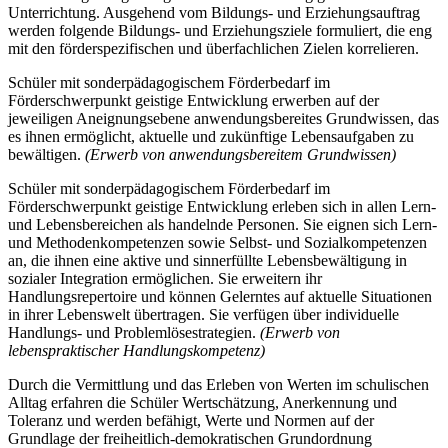
Unterrichtung. Ausgehend vom Bildungs- und Erziehungsauftrag
werden folgende Bildungs- und Erziehungsziele formuliert, die eng
mit den förderspezifischen und überfachlichen Zielen korrelieren.
Schüler mit sonderpädagogischem Förderbedarf im
Förderschwerpunkt geistige Entwicklung erwerben auf der
jeweiligen Aneignungsebene anwendungsbereites Grundwissen, das
es ihnen ermöglicht, aktuelle und zukünftige Lebensaufgaben zu
bewältigen.
(Erwerb von anwendungsbereitem Grundwissen)
Schüler mit sonderpädagogischem Förderbedarf im
Förderschwerpunkt geistige Entwicklung erleben sich in allen Lern-
und Lebensbereichen als handelnde Personen. Sie eignen sich Lern-
und Methodenkompetenzen sowie Selbst- und Sozialkompetenzen
an, die ihnen eine aktive und sinnerfüllte Lebensbewältigung in
sozialer Integration ermöglichen. Sie erweitern ihr
Handlungsrepertoire und können Gelerntes auf aktuelle Situationen
in ihrer Lebenswelt übertragen. Sie verfügen über individuelle
Handlungs- und Problemlösestrategien.
(Erwerb von
lebenspraktischer Handlungskompetenz)
Durch die Vermittlung und das Erleben von Werten im schulischen
Alltag erfahren die Schüler Wertschätzung, Anerkennung und
Toleranz und werden befähigt, Werte und Normen auf der
Grundlage der freiheitlich-demokratischen Grundordnung