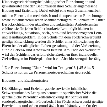
Kindertageseinrichtung/heilpädagogischer Einrichtung an und
gewährleistet eine den Bedürfnissen ihrer Schüler angemessene
Bildung und Erziehung. Dabei erfolgt eine enge Zusammenarbeit
*
mit den Eltern
, den medizinisch und therapeutischen Einrichtungen
sowie mit außerschulischen Maßnahmeträgern im Sozialraum. Unter
Berücksichtigung der aktuellen und zukünftigen Anforderungen
eröffnet sie für jeden Schüler konkrete Lernmöglichkeiten in
entwicklungs-, situations-, sach-, sinn- und lebensbezogenen Lern-
und Handlungsfeldern. In der Schule mit dem Förderschwerpunkt
geistige Entwicklung werden die Schüler unter Einbeziehung der
Eltern bei der alltäglichen Lebensgestaltung und der Vorbereitung
auf die Lebens- und Arbeitswelt beraten. Am Ende der Werkstufe
wird den Schülern das erfolgreiche Erreichen ihrer individuellen
Zielstellungen im Förderplan durch ein Abschlusszeugnis bestätigt.
*
Die Bezeichnung "Eltern" wird im Text gemäß § 45 Abs. 5
SchulG synonym zu Personensorgeberechtigten gebraucht.
Bildungs- und Erziehungsziele
Die Bildungs- und Erziehungsziele sowie die inhaltlichen
Schwerpunkte des Lehrplans betonen in spezifischer Weise die
ganzheitliche Persönlichkeitsentwicklung der Schüler mit
sonderpädagogischem Förderbedarf im Förderschwerpunkt geistige
Entwicklung und gelten grundsätzlich unabhängig vom Ort der