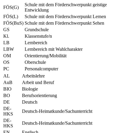
Schule mit dem Förderschwerpunkt geistige
FÖS(G)
Entwicklung
FÖS(L)
Schule mit dem Förderschwerpunkt Lernen
FÖS(BuS)
Schule mit dem Förderschwerpunkt Sehen
GS
Grundschule
Kl.
Klassenstufe/n
LB
Lernbereich
LBW
Lernbereich mit Wahlcharakter
OM
Orientierung/Mobilität
OS
Oberschule
PC
Personalcomputer
AL
Arbeitslehre
AuB
Arbeit und Beruf
BIO
Biologie
BO
Berufsorientierung
DE
Deutsch
DE-
Deutsch-Heimatkunde/Sachunterricht
HKS
DE-
Deutsch-Heimatkunde/Sachunterricht
HKS
EN
Englisch