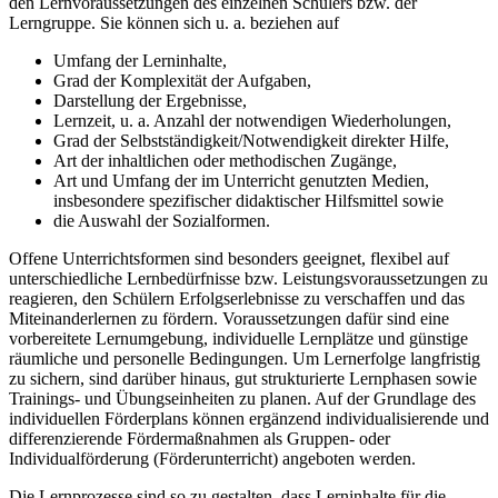
den Lernvoraussetzungen des einzelnen Schülers bzw. der
Lerngruppe. Sie können sich u. a. beziehen auf
Umfang der Lerninhalte,
Grad der Komplexität der Aufgaben,
Darstellung der Ergebnisse,
Lernzeit, u. a. Anzahl der notwendigen Wiederholungen,
Grad der Selbstständigkeit/Notwendigkeit direkter Hilfe,
Art der inhaltlichen oder methodischen Zugänge,
Art und Umfang der im Unterricht genutzten Medien,
insbesondere spezifischer didaktischer Hilfsmittel sowie
die Auswahl der Sozialformen.
Offene Unterrichtsformen sind besonders geeignet, flexibel auf
unterschiedliche Lernbedürfnisse bzw. Leistungsvoraussetzungen zu
reagieren, den Schülern Erfolgserlebnisse zu verschaffen und das
Miteinanderlernen zu fördern. Voraussetzungen dafür sind eine
vorbereitete Lernumgebung, individuelle Lernplätze und günstige
räumliche und personelle Bedingungen. Um Lernerfolge langfristig
zu sichern, sind darüber hinaus, gut strukturierte Lernphasen sowie
Trainings- und Übungseinheiten zu planen. Auf der Grundlage des
individuellen Förderplans können ergänzend individualisierende und
differenzierende Fördermaßnahmen als Gruppen- oder
Individualförderung (Förderunterricht) angeboten werden.
Die Lernprozesse sind so zu gestalten, dass Lerninhalte für die