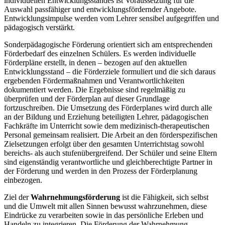
individuellen Entwicklungsstandes ist Voraussetzung für die
Auswahl passfähiger und entwicklungsfördernder Angebote.
Entwicklungsimpulse werden vom Lehrer sensibel aufgegriffen und
pädagogisch verstärkt.
Sonderpädagogische Förderung orientiert sich am entsprechenden
Förderbedarf des einzelnen Schülers. Es werden individuelle
Förderpläne erstellt, in denen – bezogen auf den aktuellen
Entwicklungsstand – die Förderziele formuliert und die sich daraus
ergebenden Fördermaßnahmen und Verantwortlichkeiten
dokumentiert werden. Die Ergebnisse sind regelmäßig zu
überprüfen und der Förderplan auf dieser Grundlage
fortzuschreiben. Die Umsetzung des Förderplanes wird durch alle
an der Bildung und Erziehung beteiligten Lehrer, pädagogischen
Fachkräfte im Unterricht sowie dem medizinisch-therapeutischen
Personal gemeinsam realisiert. Die Arbeit an den förderspezifischen
Zielsetzungen erfolgt über den gesamten Unterrichtstag sowohl
bereichs- als auch stufenübergreifend. Der Schüler und seine Eltern
sind eigenständig verantwortliche und gleichberechtigte Partner in
der Förderung und werden in den Prozess der Förderplanung
einbezogen.
Ziel der
Wahrnehmungsförderung
ist die Fähigkeit, sich selbst
und die Umwelt mit allen Sinnen bewusst wahrzunehmen, diese
Eindrücke zu verarbeiten sowie in das persönliche Erleben und
Handeln zu integrieren. Die Förderung der Wahrnehmung