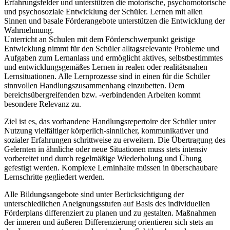
Erfahrungsfelder und unterstützen die motorische, psychomotorische
und psychosoziale Entwicklung der Schüler. Lernen mit allen
Sinnen und basale Förderangebote unterstützen die Entwicklung der
Wahrnehmung.
Unterricht an Schulen mit dem Förderschwerpunkt geistige
Entwicklung nimmt für den Schüler alltagsrelevante Probleme und
Aufgaben zum Lernanlass und ermöglicht aktives, selbstbestimmtes
und entwicklungsgemäßes Lernen in realen oder realitätsnahen
Lernsituationen. Alle Lernprozesse sind in einen für die Schüler
sinnvollen Handlungszusammenhang einzubetten. Dem
bereichsübergreifenden bzw. -verbindenden Arbeiten kommt
besondere Relevanz zu.
Ziel ist es, das vorhandene Handlungsrepertoire der Schüler unter
Nutzung vielfältiger körperlich-sinnlicher, kommunikativer und
sozialer Erfahrungen schrittweise zu erweitern. Die Übertragung des
Gelernten in ähnliche oder neue Situationen muss stets intensiv
vorbereitet und durch regelmäßige Wiederholung und Übung
gefestigt werden. Komplexe Lerninhalte müssen in überschaubare
Lernschritte gegliedert werden.
Alle Bildungsangebote sind unter Berücksichtigung der
unterschiedlichen Aneignungsstufen auf Basis des individuellen
Förderplans differenziert zu planen und zu gestalten. Maßnahmen
der inneren und äußeren Differenzierung orientieren sich stets an