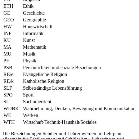
ETH
Ethik
GE
Geschichte
GEO
Geographie
HW
Hauswirtschaft
INF
Informatik
KU
Kunst
MA
Mathematik
MU
Musik
PH
Physik
PSB
Persönlichkeit und soziale Beziehungen
RE/e
Evangelische Religion
RE/k
Katholische Religion
SLF
Selbstständige Lebensführung
SPO
Sport
SU
Sachunterricht
WDBK
Wahrnehmung, Denken, Bewegung und Kommunikation
WE
Werken
WTH
Wirtschaft-Technik-Haushalt/Soziales
Die Bezeichnungen Schüler und Lehrer werden im Lehrplan