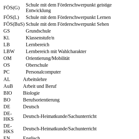
Schule mit dem Förderschwerpunkt geistige
FÖS(G)
Entwicklung
FÖS(L)
Schule mit dem Förderschwerpunkt Lernen
FÖS(BuS)
Schule mit dem Förderschwerpunkt Sehen
GS
Grundschule
Kl.
Klassenstufe/n
LB
Lernbereich
LBW
Lernbereich mit Wahlcharakter
OM
Orientierung/Mobilität
OS
Oberschule
PC
Personalcomputer
AL
Arbeitslehre
AuB
Arbeit und Beruf
BIO
Biologie
BO
Berufsorientierung
DE
Deutsch
DE-
Deutsch-Heimatkunde/Sachunterricht
HKS
DE-
Deutsch-Heimatkunde/Sachunterricht
HKS
EN
Englisch