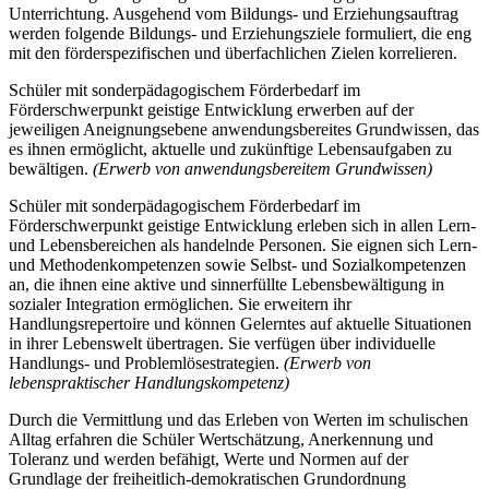
Unterrichtung. Ausgehend vom Bildungs- und Erziehungsauftrag
werden folgende Bildungs- und Erziehungsziele formuliert, die eng
mit den förderspezifischen und überfachlichen Zielen korrelieren.
Schüler mit sonderpädagogischem Förderbedarf im
Förderschwerpunkt geistige Entwicklung erwerben auf der
jeweiligen Aneignungsebene anwendungsbereites Grundwissen, das
es ihnen ermöglicht, aktuelle und zukünftige Lebensaufgaben zu
bewältigen.
(Erwerb von anwendungsbereitem Grundwissen)
Schüler mit sonderpädagogischem Förderbedarf im
Förderschwerpunkt geistige Entwicklung erleben sich in allen Lern-
und Lebensbereichen als handelnde Personen. Sie eignen sich Lern-
und Methodenkompetenzen sowie Selbst- und Sozialkompetenzen
an, die ihnen eine aktive und sinnerfüllte Lebensbewältigung in
sozialer Integration ermöglichen. Sie erweitern ihr
Handlungsrepertoire und können Gelerntes auf aktuelle Situationen
in ihrer Lebenswelt übertragen. Sie verfügen über individuelle
Handlungs- und Problemlösestrategien.
(Erwerb von
lebenspraktischer Handlungskompetenz)
Durch die Vermittlung und das Erleben von Werten im schulischen
Alltag erfahren die Schüler Wertschätzung, Anerkennung und
Toleranz und werden befähigt, Werte und Normen auf der
Grundlage der freiheitlich-demokratischen Grundordnung