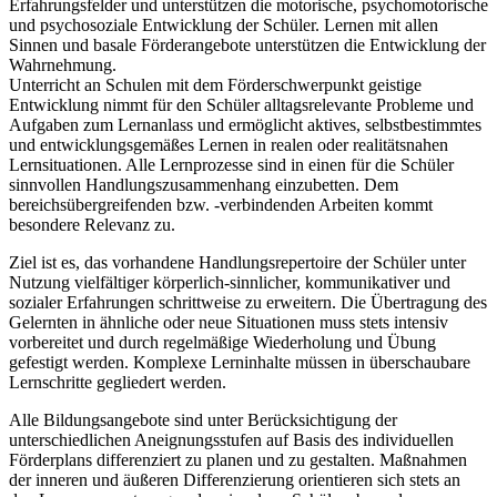
Erfahrungsfelder und unterstützen die motorische, psychomotorische
und psychosoziale Entwicklung der Schüler. Lernen mit allen
Sinnen und basale Förderangebote unterstützen die Entwicklung der
Wahrnehmung.
Unterricht an Schulen mit dem Förderschwerpunkt geistige
Entwicklung nimmt für den Schüler alltagsrelevante Probleme und
Aufgaben zum Lernanlass und ermöglicht aktives, selbstbestimmtes
und entwicklungsgemäßes Lernen in realen oder realitätsnahen
Lernsituationen. Alle Lernprozesse sind in einen für die Schüler
sinnvollen Handlungszusammenhang einzubetten. Dem
bereichsübergreifenden bzw. -verbindenden Arbeiten kommt
besondere Relevanz zu.
Ziel ist es, das vorhandene Handlungsrepertoire der Schüler unter
Nutzung vielfältiger körperlich-sinnlicher, kommunikativer und
sozialer Erfahrungen schrittweise zu erweitern. Die Übertragung des
Gelernten in ähnliche oder neue Situationen muss stets intensiv
vorbereitet und durch regelmäßige Wiederholung und Übung
gefestigt werden. Komplexe Lerninhalte müssen in überschaubare
Lernschritte gegliedert werden.
Alle Bildungsangebote sind unter Berücksichtigung der
unterschiedlichen Aneignungsstufen auf Basis des individuellen
Förderplans differenziert zu planen und zu gestalten. Maßnahmen
der inneren und äußeren Differenzierung orientieren sich stets an