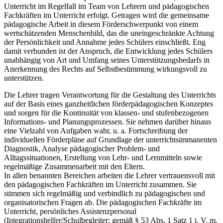
Unterricht im Regelfall im Team von Lehrern und pädagogischen
Fachkräften im Unterricht erfolgt. Getragen wird die gemeinsame
pädagogische Arbeit in diesem Förderschwerpunkt von einem
wertschätzenden Menschenbild, das die uneingeschränkte Achtung
der Persönlichkeit und Annahme jedes Schülers einschließt. Eng
damit verbunden ist der Anspruch, die Entwicklung jedes Schülers
unabhängig von Art und Umfang seines Unterstützungsbedarfs in
Anerkennung des Rechts auf Selbstbestimmung wirkungsvoll zu
unterstützen.
Die Lehrer tragen Verantwortung für die Gestaltung des Unterrichts
auf der Basis eines ganzheitlichen förderpädagogischen Konzeptes
und sorgen für die Kontinuität von klassen- und stufenbezogenen
Informations- und Planungsprozessen. Sie nehmen darüber hinaus
eine Vielzahl von Aufgaben wahr, u. a. Fortschreibung der
individuellen Förderpläne auf Grundlage der unterrichtsimmanenten
Diagnostik, Analyse pädagogischer Problem- und
Alltagssituationen, Erstellung von Lehr- und Lernmitteln sowie
regelmäßige Zusammenarbeit mit den Eltern.
In allen benannten Bereichen arbeiten die Lehrer vertrauensvoll mit
den pädagogischen Fachkräften im Unterricht zusammen. Sie
stimmen sich regelmäßig und verbindlich zu pädagogischen und
organisatorischen Fragen ab. Die pädagogischen Fachkräfte im
Unterricht, persönliches Assistenzpersonal
(Integrationshelfer/Schulbegleiter; gemäß § 53 Abs. 1 Satz 1 i. V. m.