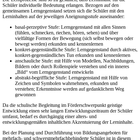
Schüler individuelle Bedeutung erlangen. Bezogen auf den
gemeinsamen Lerngegenstand setzen sich die Schüler mit den
Lerninhalten auf der jeweiligen Aneignungsstufe auseinander:
basal-perzeptive Stufe: Lerngegenstand mit allen Sinnen
(fühlen, schmecken, riechen, hören, sehen) und über
vielfältige Formen der Bewegung (sich selbst bewegen oder
bewegt werden) erkunden und kennenlernen
konkret-gegenständliche Stufe: Lerngegenstand durch aktives,
konkret-gegenständliches Tun erkunden und kennenlernen
anschauliche Stufe: mit Hilfe von Modellen, Nachbildungen,
Bildern oder durch Rollenspiele verstehen und ein inneres
„Bild“ vom Lerngegenstand entwickeln
abstrakt-begriffliche Stufe: Lerngegenstand mit Hilfe von
Zeichen und Symbolen wahrnehmen, erkunden und
verstehen; Erkenntnisse werden auf gedanklichem Weg
gewonnen
Da die schulische Begleitung im Förderschwerpunkt geistige
Entwicklung einen sehr langen Entwicklungszeitraum der Schüler
umfasst, bedarf es durchgängig einer alters- und
entwicklungsgemäßen inhaltlichen Akzentuierung der Lerninhalte.
Bei der Planung und Durchführung von Bildungsangeboten für
mehrfach- und schwerstmehrfachbehinderte Schüler ist in diesem