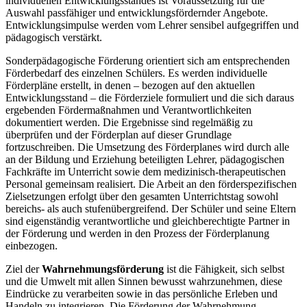
individuellen Entwicklungsstandes ist Voraussetzung für die
Auswahl passfähiger und entwicklungsfördernder Angebote.
Entwicklungsimpulse werden vom Lehrer sensibel aufgegriffen und
pädagogisch verstärkt.
Sonderpädagogische Förderung orientiert sich am entsprechenden
Förderbedarf des einzelnen Schülers. Es werden individuelle
Förderpläne erstellt, in denen – bezogen auf den aktuellen
Entwicklungsstand – die Förderziele formuliert und die sich daraus
ergebenden Fördermaßnahmen und Verantwortlichkeiten
dokumentiert werden. Die Ergebnisse sind regelmäßig zu
überprüfen und der Förderplan auf dieser Grundlage
fortzuschreiben. Die Umsetzung des Förderplanes wird durch alle
an der Bildung und Erziehung beteiligten Lehrer, pädagogischen
Fachkräfte im Unterricht sowie dem medizinisch-therapeutischen
Personal gemeinsam realisiert. Die Arbeit an den förderspezifischen
Zielsetzungen erfolgt über den gesamten Unterrichtstag sowohl
bereichs- als auch stufenübergreifend. Der Schüler und seine Eltern
sind eigenständig verantwortliche und gleichberechtigte Partner in
der Förderung und werden in den Prozess der Förderplanung
einbezogen.
Ziel der
Wahrnehmungsförderung
ist die Fähigkeit, sich selbst
und die Umwelt mit allen Sinnen bewusst wahrzunehmen, diese
Eindrücke zu verarbeiten sowie in das persönliche Erleben und
Handeln zu integrieren. Die Förderung der Wahrnehmung