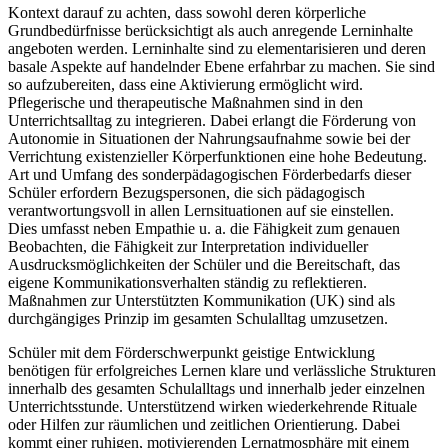
Kontext darauf zu achten, dass sowohl deren körperliche
Grundbedürfnisse berücksichtigt als auch anregende Lerninhalte
angeboten werden. Lerninhalte sind zu elementarisieren und deren
basale Aspekte auf handelnder Ebene erfahrbar zu machen. Sie sind
so aufzubereiten, dass eine Aktivierung ermöglicht wird.
Pflegerische und therapeutische Maßnahmen sind in den
Unterrichtsalltag zu integrieren. Dabei erlangt die Förderung von
Autonomie in Situationen der Nahrungsaufnahme sowie bei der
Verrichtung existenzieller Körperfunktionen eine hohe Bedeutung.
Art und Umfang des sonderpädagogischen Förderbedarfs dieser
Schüler erfordern Bezugspersonen, die sich pädagogisch
verantwortungsvoll in allen Lernsituationen auf sie einstellen.
Dies umfasst neben Empathie u. a. die Fähigkeit zum genauen
Beobachten, die Fähigkeit zur Interpretation individueller
Ausdrucksmöglichkeiten der Schüler und die Bereitschaft, das
eigene Kommunikationsverhalten ständig zu reflektieren.
Maßnahmen zur Unterstützten Kommunikation (UK) sind als
durchgängiges Prinzip im gesamten Schulalltag umzusetzen.
Schüler mit dem Förderschwerpunkt geistige Entwicklung
benötigen für erfolgreiches Lernen klare und verlässliche Strukturen
innerhalb des gesamten Schulalltags und innerhalb jeder einzelnen
Unterrichtsstunde. Unterstützend wirken wiederkehrende Rituale
oder Hilfen zur räumlichen und zeitlichen Orientierung. Dabei
kommt einer ruhigen, motivierenden Lernatmosphäre mit einem