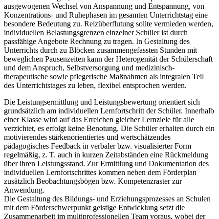
ausgewogenen Wechsel von Anspannung und Entspannung, von
Konzentrations- und Ruhephasen im gesamten Unterrichtstag eine
besondere Bedeutung zu. Reizüberflutung sollte vermieden werden,
individuellen Belastungsgrenzen einzelner Schüler ist durch
passfähige Angebote Rechnung zu tragen. In Gestaltung des
Unterrichts durch zu Blöcken zusammengefassten Stunden mit
beweglichen Pausenzeiten kann der Heterogenität der Schülerschaft
und dem Anspruch, Selbstversorgung und medizinisch-
therapeutische sowie pflegerische Maßnahmen als integralen Teil
des Unterrichtstages zu leben, flexibel entsprochen werden.
Die Leistungsermittlung und Leistungsbewertung orientiert sich
grundsätzlich am individuellen Lernfortschritt der Schüler. Innerhalb
einer Klasse wird auf das Erreichen gleicher Lernziele für alle
verzichtet, es erfolgt keine Benotung. Die Schüler erhalten durch ein
motivierendes stärkenorientiertes und wertschätzendes
pädagogisches Feedback in verbaler bzw. visualisierter Form
regelmäßig, z. T. auch in kurzen Zeitabständen eine Rückmeldung
über ihren Leistungsstand. Zur Ermittlung und Dokumentation des
individuellen Lernfortschrittes kommen neben dem Förderplan
zusätzlich Beobachtungsbögen bzw. Kompetenzraster zur
Anwendung.
Die Gestaltung des Bildungs- und Erziehungsprozesses an Schulen
mit dem Förderschwerpunkt geistige Entwicklung setzt die
Zusammenarbeit im multiprofessionellen Team voraus, wobei der