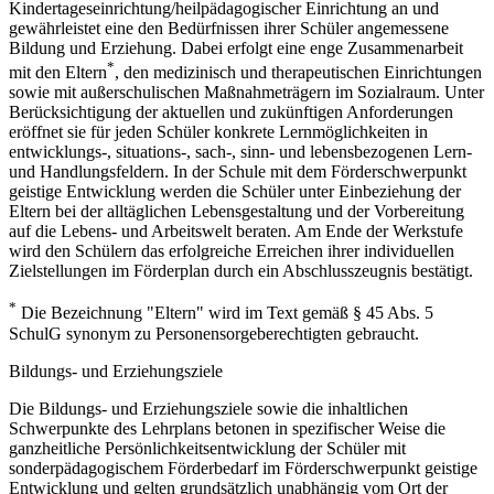
Kindertageseinrichtung/heilpädagogischer Einrichtung an und
gewährleistet eine den Bedürfnissen ihrer Schüler angemessene
Bildung und Erziehung. Dabei erfolgt eine enge Zusammenarbeit
*
mit den Eltern
, den medizinisch und therapeutischen Einrichtungen
sowie mit außerschulischen Maßnahmeträgern im Sozialraum. Unter
Berücksichtigung der aktuellen und zukünftigen Anforderungen
eröffnet sie für jeden Schüler konkrete Lernmöglichkeiten in
entwicklungs-, situations-, sach-, sinn- und lebensbezogenen Lern-
und Handlungsfeldern. In der Schule mit dem Förderschwerpunkt
geistige Entwicklung werden die Schüler unter Einbeziehung der
Eltern bei der alltäglichen Lebensgestaltung und der Vorbereitung
auf die Lebens- und Arbeitswelt beraten. Am Ende der Werkstufe
wird den Schülern das erfolgreiche Erreichen ihrer individuellen
Zielstellungen im Förderplan durch ein Abschlusszeugnis bestätigt.
*
Die Bezeichnung "Eltern" wird im Text gemäß § 45 Abs. 5
SchulG synonym zu Personensorgeberechtigten gebraucht.
Bildungs- und Erziehungsziele
Die Bildungs- und Erziehungsziele sowie die inhaltlichen
Schwerpunkte des Lehrplans betonen in spezifischer Weise die
ganzheitliche Persönlichkeitsentwicklung der Schüler mit
sonderpädagogischem Förderbedarf im Förderschwerpunkt geistige
Entwicklung und gelten grundsätzlich unabhängig vom Ort der