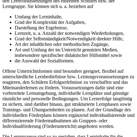
den Lernvoraussetzungen des einzelnen Schülers bzw. der
Lerngruppe. Sie können sich u. a. beziehen auf
Umfang der Lerninhalte,
Grad der Komplexität der Aufgaben,
Darstellung der Ergebnisse,
Lernzeit, u. a. Anzahl der notwendigen Wiederholungen,
Grad der Selbstständigkeit/Notwendigkeit direkter Hilfe,
Art der inhaltlichen oder methodischen Zugänge,
Art und Umfang der im Unterricht genutzten Medien,
insbesondere spezifischer didaktischer Hilfsmittel sowie
die Auswahl der Sozialformen.
Offene Unterrichtsformen sind besonders geeignet, flexibel auf
unterschiedliche Lernbedürfnisse bzw. Leistungsvoraussetzungen zu
reagieren, den Schülern Erfolgserlebnisse zu verschaffen und das
Miteinanderlernen zu fördern. Voraussetzungen dafür sind eine
vorbereitete Lernumgebung, individuelle Lernplätze und günstige
räumliche und personelle Bedingungen. Um Lernerfolge langfristig
zu sichern, sind darüber hinaus, gut strukturierte Lernphasen sowie
Trainings- und Übungseinheiten zu planen. Auf der Grundlage des
individuellen Förderplans können ergänzend individualisierende und
differenzierende Fördermaßnahmen als Gruppen- oder
Individualförderung (Förderunterricht) angeboten werden.
Die Lernprozesse sind so zu gestalten, dass Lerninhalte für die