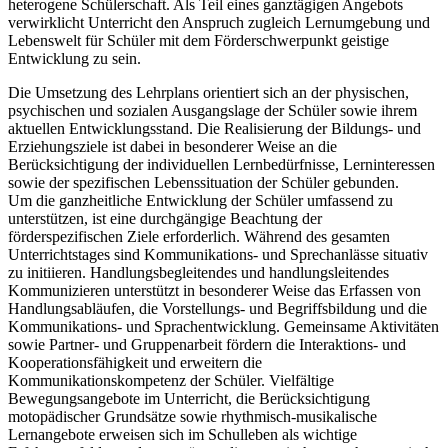
heterogene Schülerschaft. Als Teil eines ganztägigen Angebots
verwirklicht Unterricht den Anspruch zugleich Lernumgebung und
Lebenswelt für Schüler mit dem Förderschwerpunkt geistige
Entwicklung zu sein.
Die Umsetzung des Lehrplans orientiert sich an der physischen,
psychischen und sozialen Ausgangslage der Schüler sowie ihrem
aktuellen Entwicklungsstand. Die Realisierung der Bildungs- und
Erziehungsziele ist dabei in besonderer Weise an die
Berücksichtigung der individuellen Lernbedürfnisse, Lerninteressen
sowie der spezifischen Lebenssituation der Schüler gebunden.
Um die ganzheitliche Entwicklung der Schüler umfassend zu
unterstützen, ist eine durchgängige Beachtung der
förderspezifischen Ziele erforderlich. Während des gesamten
Unterrichtstages sind Kommunikations- und Sprechanlässe situativ
zu initiieren. Handlungsbegleitendes und handlungsleitendes
Kommunizieren unterstützt in besonderer Weise das Erfassen von
Handlungsabläufen, die Vorstellungs- und Begriffsbildung und die
Kommunikations- und Sprachentwicklung. Gemeinsame Aktivitäten
sowie Partner- und Gruppenarbeit fördern die Interaktions- und
Kooperationsfähigkeit und erweitern die
Kommunikationskompetenz der Schüler. Vielfältige
Bewegungsangebote im Unterricht, die Berücksichtigung
motopädischer Grundsätze sowie rhythmisch-musikalische
Lernangebote erweisen sich im Schulleben als wichtige