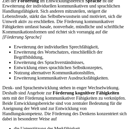
Ziel der
Förderung
im Entwicklungsbereich
Sprache
ist die
Erweiterung der individuellen kommunikativen und sprachlichen
Handlungsfähigkeit. Sich anderen mitzuteilen, steigert die
Lebensfreude, stärkt das Selbstbewusstsein und motiviert, sich die
Umwelt aktiv zu erschließen. Die Förderung kommunikativer
Fähigkeiten umfasst basale, nonverbale, mündliche und schriftliche
Kommunikationsformen und richtet sich vorrangig auf die
[Förderung Sprache]
Erweiterung der individuellen Sprechfähigkeit,
Erweiterung des Wortschatzes, einschließlich der
Begriffsbildung,
Erweiterung des Sprachverständnisses,
Entwicklung eines sprachlichen Selbstkonzeptes,
Nutzung alternativer Kommunikationshilfen,
Erweiterung kommunikativer Ausdrucksfähigkeiten.
Denk- und Sprachentwicklung stehen in enger Wechselwirkung.
Deshalb sind Angebote zur
Förderung kognitiver Fähigkeiten
stets mit der Förderung kommunikativer Fähigkeiten zu verknüpfen.
Beide Entwicklungsbereiche sind von zentraler Bedeutung für die
Aneignung der Welt und zur Entwicklung von
Handlungskompetenz. Die Förderung des Denkens konzentriert sich
dabei in besonderer Weise auf
die Unterstützung der Merkfähigkeit,