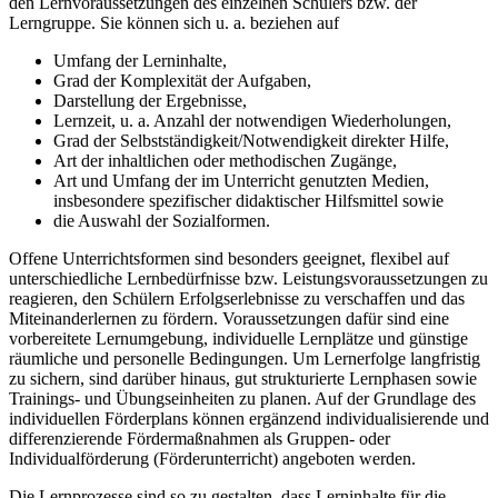
den Lernvoraussetzungen des einzelnen Schülers bzw. der
Lerngruppe. Sie können sich u. a. beziehen auf
Umfang der Lerninhalte,
Grad der Komplexität der Aufgaben,
Darstellung der Ergebnisse,
Lernzeit, u. a. Anzahl der notwendigen Wiederholungen,
Grad der Selbstständigkeit/Notwendigkeit direkter Hilfe,
Art der inhaltlichen oder methodischen Zugänge,
Art und Umfang der im Unterricht genutzten Medien,
insbesondere spezifischer didaktischer Hilfsmittel sowie
die Auswahl der Sozialformen.
Offene Unterrichtsformen sind besonders geeignet, flexibel auf
unterschiedliche Lernbedürfnisse bzw. Leistungsvoraussetzungen zu
reagieren, den Schülern Erfolgserlebnisse zu verschaffen und das
Miteinanderlernen zu fördern. Voraussetzungen dafür sind eine
vorbereitete Lernumgebung, individuelle Lernplätze und günstige
räumliche und personelle Bedingungen. Um Lernerfolge langfristig
zu sichern, sind darüber hinaus, gut strukturierte Lernphasen sowie
Trainings- und Übungseinheiten zu planen. Auf der Grundlage des
individuellen Förderplans können ergänzend individualisierende und
differenzierende Fördermaßnahmen als Gruppen- oder
Individualförderung (Förderunterricht) angeboten werden.
Die Lernprozesse sind so zu gestalten, dass Lerninhalte für die