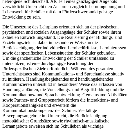
heterogene Schülerschaft. Als Teil eines ganztägigen Angebots
verwirklicht Unterricht den Anspruch zugleich Lernumgebung und
Lebenswelt für Schüler mit dem Förderschwerpunkt geistige
Entwicklung zu sein.
Die Umsetzung des Lehrplans orientiert sich an der physischen,
psychischen und sozialen Ausgangslage der Schüler sowie ihrem
aktuellen Entwicklungsstand. Die Realisierung der Bildungs- und
Erziehungsziele ist dabei in besonderer Weise an die
Berücksichtigung der individuellen Lernbedürfnisse, Lerninteressen
sowie der spezifischen Lebenssituation der Schüler gebunden.
Um die ganzheitliche Entwicklung der Schüler umfassend zu
unterstützen, ist eine durchgängige Beachtung der
förderspezifischen Ziele erforderlich. Während des gesamten
Unterrichtstages sind Kommunikations- und Sprechanlässe situativ
zu initiieren. Handlungsbegleitendes und handlungsleitendes
Kommunizieren unterstützt in besonderer Weise das Erfassen von
Handlungsabläufen, die Vorstellungs- und Begriffsbildung und die
Kommunikations- und Sprachentwicklung. Gemeinsame Aktivitäten
sowie Partner- und Gruppenarbeit fördern die Interaktions- und
Kooperationsfähigkeit und erweitern die
Kommunikationskompetenz der Schüler. Vielfältige
Bewegungsangebote im Unterricht, die Berücksichtigung
motopädischer Grundsätze sowie rhythmisch-musikalische
Lernangebote erweisen sich im Schulleben als wichtige