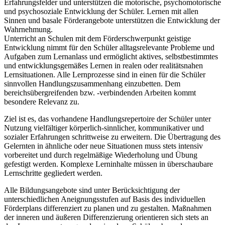
Erfahrungsfelder und unterstützen die motorische, psychomotorische
und psychosoziale Entwicklung der Schüler. Lernen mit allen
Sinnen und basale Förderangebote unterstützen die Entwicklung der
Wahrnehmung.
Unterricht an Schulen mit dem Förderschwerpunkt geistige
Entwicklung nimmt für den Schüler alltagsrelevante Probleme und
Aufgaben zum Lernanlass und ermöglicht aktives, selbstbestimmtes
und entwicklungsgemäßes Lernen in realen oder realitätsnahen
Lernsituationen. Alle Lernprozesse sind in einen für die Schüler
sinnvollen Handlungszusammenhang einzubetten. Dem
bereichsübergreifenden bzw. -verbindenden Arbeiten kommt
besondere Relevanz zu.
Ziel ist es, das vorhandene Handlungsrepertoire der Schüler unter
Nutzung vielfältiger körperlich-sinnlicher, kommunikativer und
sozialer Erfahrungen schrittweise zu erweitern. Die Übertragung des
Gelernten in ähnliche oder neue Situationen muss stets intensiv
vorbereitet und durch regelmäßige Wiederholung und Übung
gefestigt werden. Komplexe Lerninhalte müssen in überschaubare
Lernschritte gegliedert werden.
Alle Bildungsangebote sind unter Berücksichtigung der
unterschiedlichen Aneignungsstufen auf Basis des individuellen
Förderplans differenziert zu planen und zu gestalten. Maßnahmen
der inneren und äußeren Differenzierung orientieren sich stets an