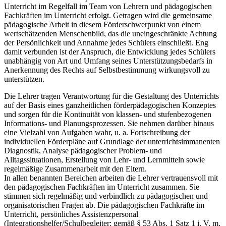
Unterricht im Regelfall im Team von Lehrern und pädagogischen
Fachkräften im Unterricht erfolgt. Getragen wird die gemeinsame
pädagogische Arbeit in diesem Förderschwerpunkt von einem
wertschätzenden Menschenbild, das die uneingeschränkte Achtung
der Persönlichkeit und Annahme jedes Schülers einschließt. Eng
damit verbunden ist der Anspruch, die Entwicklung jedes Schülers
unabhängig von Art und Umfang seines Unterstützungsbedarfs in
Anerkennung des Rechts auf Selbstbestimmung wirkungsvoll zu
unterstützen.
Die Lehrer tragen Verantwortung für die Gestaltung des Unterrichts
auf der Basis eines ganzheitlichen förderpädagogischen Konzeptes
und sorgen für die Kontinuität von klassen- und stufenbezogenen
Informations- und Planungsprozessen. Sie nehmen darüber hinaus
eine Vielzahl von Aufgaben wahr, u. a. Fortschreibung der
individuellen Förderpläne auf Grundlage der unterrichtsimmanenten
Diagnostik, Analyse pädagogischer Problem- und
Alltagssituationen, Erstellung von Lehr- und Lernmitteln sowie
regelmäßige Zusammenarbeit mit den Eltern.
In allen benannten Bereichen arbeiten die Lehrer vertrauensvoll mit
den pädagogischen Fachkräften im Unterricht zusammen. Sie
stimmen sich regelmäßig und verbindlich zu pädagogischen und
organisatorischen Fragen ab. Die pädagogischen Fachkräfte im
Unterricht, persönliches Assistenzpersonal
(Integrationshelfer/Schulbegleiter; gemäß § 53 Abs. 1 Satz 1 i. V. m.