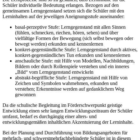
Schüler individuelle Bedeutung erlangen. Bezogen auf den
gemeinsamen Lerngegenstand setzen sich die Schüler mit den
Lerninhalten auf der jeweiligen Aneignungsstufe auseinander:
basal-perzeptive Stufe: Lerngegenstand mit allen Sinnen
(fühlen, schmecken, riechen, hören, sehen) und über
vielfältige Formen der Bewegung (sich selbst bewegen oder
bewegt werden) erkunden und kennenlernen
konkret-gegenständliche Stufe: Lerngegenstand durch aktives,
konkret-gegenständliches Tun erkunden und kennenlernen
anschauliche Stufe: mit Hilfe von Modellen, Nachbildungen,
Bildern oder durch Rollenspiele verstehen und ein inneres
„Bild“ vom Lerngegenstand entwickeln
abstrakt-begriffliche Stufe: Lerngegenstand mit Hilfe von
Zeichen und Symbolen wahrnehmen, erkunden und
verstehen; Erkenntnisse werden auf gedanklichem Weg
gewonnen
Da die schulische Begleitung im Förderschwerpunkt geistige
Entwicklung einen sehr langen Entwicklungszeitraum der Schüler
umfasst, bedarf es durchgängig einer alters- und
entwicklungsgemäßen inhaltlichen Akzentuierung der Lerninhalte.
Bei der Planung und Durchführung von Bildungsangeboten für
mehrfach- und schwerstmehrfachbehinderte Schüler ist in diesem