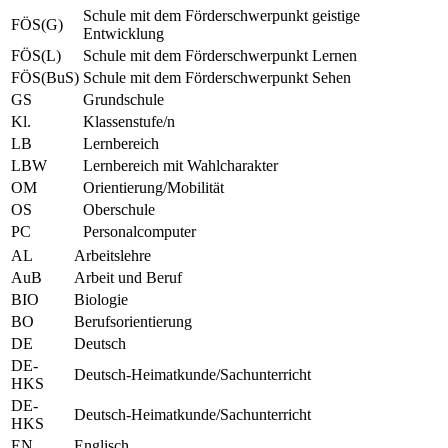
Schule mit dem Förderschwerpunkt geistige
FÖS(G)
Entwicklung
FÖS(L)
Schule mit dem Förderschwerpunkt Lernen
FÖS(BuS)
Schule mit dem Förderschwerpunkt Sehen
GS
Grundschule
Kl.
Klassenstufe/n
LB
Lernbereich
LBW
Lernbereich mit Wahlcharakter
OM
Orientierung/Mobilität
OS
Oberschule
PC
Personalcomputer
AL
Arbeitslehre
AuB
Arbeit und Beruf
BIO
Biologie
BO
Berufsorientierung
DE
Deutsch
DE-
Deutsch-Heimatkunde/Sachunterricht
HKS
DE-
Deutsch-Heimatkunde/Sachunterricht
HKS
EN
Englisch