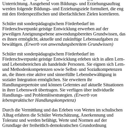
Unterrichtung. Ausgehend vom Bildungs- und Erziehungsauftrag
werden folgende Bildungs- und Erziehungsziele formuliert, die eng
mit den förderspezifischen und überfachlichen Zielen korrelieren.
Schüler mit sonderpädagogischem Förderbedarf im
Förderschwerpunkt geistige Entwicklung erwerben auf der
jeweiligen Aneignungsebene anwendungsbereites Grundwissen, das
es ihnen ermöglicht, aktuelle und zukünftige Lebensaufgaben zu
bewältigen.
(Erwerb von anwendungsbereitem Grundwissen)
Schüler mit sonderpädagogischem Förderbedarf im
Förderschwerpunkt geistige Entwicklung erleben sich in allen Lern-
und Lebensbereichen als handelnde Personen. Sie eignen sich Lern-
und Methodenkompetenzen sowie Selbst- und Sozialkompetenzen
an, die ihnen eine aktive und sinnerfüllte Lebensbewältigung in
sozialer Integration ermöglichen. Sie erweitern ihr
Handlungsrepertoire und können Gelerntes auf aktuelle Situationen
in ihrer Lebenswelt übertragen. Sie verfügen über individuelle
Handlungs- und Problemlösestrategien.
(Erwerb von
lebenspraktischer Handlungskompetenz)
Durch die Vermittlung und das Erleben von Werten im schulischen
Alltag erfahren die Schüler Wertschätzung, Anerkennung und
Toleranz und werden befähigt, Werte und Normen auf der
Grundlage der freiheitlich-demokratischen Grundordnung