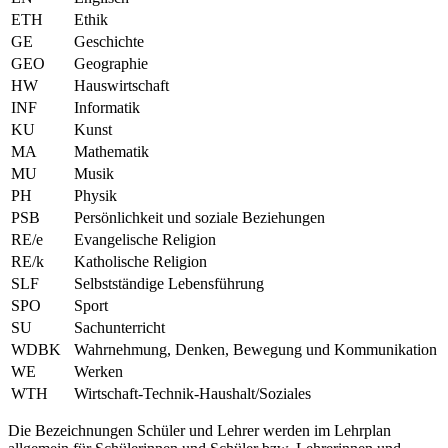
ETH
Ethik
GE
Geschichte
GEO
Geographie
HW
Hauswirtschaft
INF
Informatik
KU
Kunst
MA
Mathematik
MU
Musik
PH
Physik
PSB
Persönlichkeit und soziale Beziehungen
RE/e
Evangelische Religion
RE/k
Katholische Religion
SLF
Selbstständige Lebensführung
SPO
Sport
SU
Sachunterricht
WDBK
Wahrnehmung, Denken, Bewegung und Kommunikation
WE
Werken
WTH
Wirtschaft-Technik-Haushalt/Soziales
Die Bezeichnungen Schüler und Lehrer werden im Lehrplan