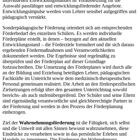
individuellen Entwicklungsstandes ist Voraussetzung für die
Auswahl passfähiger und entwicklungsfördernder Angebote.
Entwicklungsimpulse werden vom Lehrer sensibel aufgegriffen und
pädagogisch verstärkt.
Sonderpädagogische Förderung orientiert sich am entsprechenden
Förderbedarf des einzelnen Schülers. Es werden individuelle
Förderpläne erstellt, in denen – bezogen auf den aktuellen
Entwicklungsstand – die Förderziele formuliert und die sich daraus
ergebenden Fördermaßnahmen und Verantwortlichkeiten
dokumentiert werden. Die Ergebnisse sind regelmäßig zu
überprüfen und der Förderplan auf dieser Grundlage
fortzuschreiben. Die Umsetzung des Förderplanes wird durch alle
an der Bildung und Erziehung beteiligten Lehrer, pädagogischen
Fachkräfte im Unterricht sowie dem medizinisch-therapeutischen
Personal gemeinsam realisiert. Die Arbeit an den förderspezifischen
Zielsetzungen erfolgt über den gesamten Unterrichtstag sowohl
bereichs- als auch stufenübergreifend. Der Schüler und seine Eltern
sind eigenständig verantwortliche und gleichberechtigte Partner in
der Förderung und werden in den Prozess der Förderplanung
einbezogen.
Ziel der
Wahrnehmungsförderung
ist die Fähigkeit, sich selbst
und die Umwelt mit allen Sinnen bewusst wahrzunehmen, diese
Eindrücke zu verarbeiten sowie in das persönliche Erleben und
Handeln zu integrieren. Die Förderung der Wahrnehmung