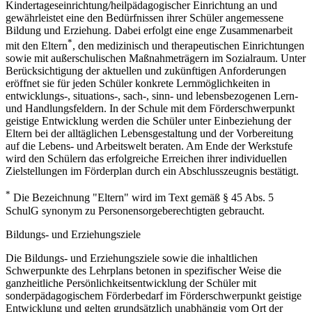
Kindertageseinrichtung/heilpädagogischer Einrichtung an und
gewährleistet eine den Bedürfnissen ihrer Schüler angemessene
Bildung und Erziehung. Dabei erfolgt eine enge Zusammenarbeit
*
mit den Eltern
, den medizinisch und therapeutischen Einrichtungen
sowie mit außerschulischen Maßnahmeträgern im Sozialraum. Unter
Berücksichtigung der aktuellen und zukünftigen Anforderungen
eröffnet sie für jeden Schüler konkrete Lernmöglichkeiten in
entwicklungs-, situations-, sach-, sinn- und lebensbezogenen Lern-
und Handlungsfeldern. In der Schule mit dem Förderschwerpunkt
geistige Entwicklung werden die Schüler unter Einbeziehung der
Eltern bei der alltäglichen Lebensgestaltung und der Vorbereitung
auf die Lebens- und Arbeitswelt beraten. Am Ende der Werkstufe
wird den Schülern das erfolgreiche Erreichen ihrer individuellen
Zielstellungen im Förderplan durch ein Abschlusszeugnis bestätigt.
*
Die Bezeichnung "Eltern" wird im Text gemäß § 45 Abs. 5
SchulG synonym zu Personensorgeberechtigten gebraucht.
Bildungs- und Erziehungsziele
Die Bildungs- und Erziehungsziele sowie die inhaltlichen
Schwerpunkte des Lehrplans betonen in spezifischer Weise die
ganzheitliche Persönlichkeitsentwicklung der Schüler mit
sonderpädagogischem Förderbedarf im Förderschwerpunkt geistige
Entwicklung und gelten grundsätzlich unabhängig vom Ort der