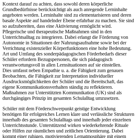
Kontext darauf zu achten, dass sowohl deren körperliche
Grundbedürfnisse berücksichtigt als auch anregende Lerninhalte
angeboten werden. Lerninhalte sind zu elementarisieren und deren
basale Aspekte auf handelnder Ebene erfahrbar zu machen. Sie sind
so aufzubereiten, dass eine Aktivierung ermöglicht wird.
Pflegerische und therapeutische Maßnahmen sind in den
Unterrichtsalltag zu integrieren. Dabei erlangt die Förderung von
Autonomie in Situationen der Nahrungsaufnahme sowie bei der
Verrichtung existenzieller Körperfunktionen eine hohe Bedeutung.
Art und Umfang des sonderpädagogischen Förderbedarfs dieser
Schüler erfordern Bezugspersonen, die sich pädagogisch
verantwortungsvoll in allen Lernsituationen auf sie einstellen.
Dies umfasst neben Empathie u. a. die Fähigkeit zum genauen
Beobachten, die Fähigkeit zur Interpretation individueller
Ausdrucksmöglichkeiten der Schüler und die Bereitschaft, das
eigene Kommunikationsverhalten ständig zu reflektieren.
Maßnahmen zur Unterstützten Kommunikation (UK) sind als
durchgängiges Prinzip im gesamten Schulalltag umzusetzen.
Schüler mit dem Förderschwerpunkt geistige Entwicklung
benötigen für erfolgreiches Lernen klare und verlässliche Strukturen
innerhalb des gesamten Schulalltags und innerhalb jeder einzelnen
Unterrichtsstunde. Unterstützend wirken wiederkehrende Rituale
oder Hilfen zur räumlichen und zeitlichen Orientierung. Dabei
kommt einer ruhigen, motivierenden Lernatmosphäre mit einem