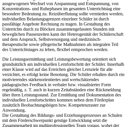
ausgewogenen Wechsel von Anspannung und Entspannung, von
Konzentrations- und Ruhephasen im gesamten Unterrichtstag eine
besondere Bedeutung zu. Reizüberflutung sollte vermieden werden,
individuellen Belastungsgrenzen einzelner Schüler ist durch
passfähige Angebote Rechnung zu tragen. In Gestaltung des
Unterrichts durch zu Blöcken zusammengefassten Stunden mit
beweglichen Pausenzeiten kann der Heterogenität der Schülerschaft
und dem Anspruch, Selbstversorgung und medizinisch-
therapeutische sowie pflegerische Maßnahmen als integralen Teil
des Unterrichtstages zu leben, flexibel entsprochen werden.
Die Leistungsermittlung und Leistungsbewertung orientiert sich
grundsätzlich am individuellen Lernfortschritt der Schüler. Innerhalb
einer Klasse wird auf das Erreichen gleicher Lernziele für alle
verzichtet, es erfolgt keine Benotung. Die Schüler erhalten durch ein
motivierendes stärkenorientiertes und wertschätzendes
pädagogisches Feedback in verbaler bzw. visualisierter Form
regelmäßig, z. T. auch in kurzen Zeitabständen eine Rückmeldung
über ihren Leistungsstand. Zur Ermittlung und Dokumentation des
individuellen Lernfortschrittes kommen neben dem Förderplan
zusätzlich Beobachtungsbögen bzw. Kompetenzraster zur
Anwendung.
Die Gestaltung des Bildungs- und Erziehungsprozesses an Schulen
mit dem Förderschwerpunkt geistige Entwicklung setzt die
Zusammenarbeit im multiprofessionellen Team voraus, wobei der