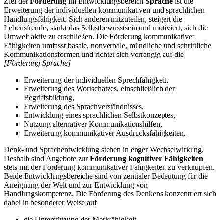
Ziel der
Förderung
im Entwicklungsbereich
Sprache
ist die
Erweiterung der individuellen kommunikativen und sprachlichen
Handlungsfähigkeit. Sich anderen mitzuteilen, steigert die
Lebensfreude, stärkt das Selbstbewusstsein und motiviert, sich die
Umwelt aktiv zu erschließen. Die Förderung kommunikativer
Fähigkeiten umfasst basale, nonverbale, mündliche und schriftliche
Kommunikationsformen und richtet sich vorrangig auf die
[Förderung Sprache]
Erweiterung der individuellen Sprechfähigkeit,
Erweiterung des Wortschatzes, einschließlich der
Begriffsbildung,
Erweiterung des Sprachverständnisses,
Entwicklung eines sprachlichen Selbstkonzeptes,
Nutzung alternativer Kommunikationshilfen,
Erweiterung kommunikativer Ausdrucksfähigkeiten.
Denk- und Sprachentwicklung stehen in enger Wechselwirkung.
Deshalb sind Angebote zur
Förderung kognitiver Fähigkeiten
stets mit der Förderung kommunikativer Fähigkeiten zu verknüpfen.
Beide Entwicklungsbereiche sind von zentraler Bedeutung für die
Aneignung der Welt und zur Entwicklung von
Handlungskompetenz. Die Förderung des Denkens konzentriert sich
dabei in besonderer Weise auf
die Unterstützung der Merkfähigkeit,