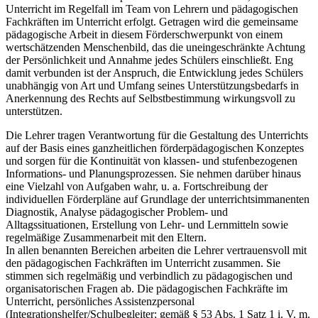
Unterricht im Regelfall im Team von Lehrern und pädagogischen
Fachkräften im Unterricht erfolgt. Getragen wird die gemeinsame
pädagogische Arbeit in diesem Förderschwerpunkt von einem
wertschätzenden Menschenbild, das die uneingeschränkte Achtung
der Persönlichkeit und Annahme jedes Schülers einschließt. Eng
damit verbunden ist der Anspruch, die Entwicklung jedes Schülers
unabhängig von Art und Umfang seines Unterstützungsbedarfs in
Anerkennung des Rechts auf Selbstbestimmung wirkungsvoll zu
unterstützen.
Die Lehrer tragen Verantwortung für die Gestaltung des Unterrichts
auf der Basis eines ganzheitlichen förderpädagogischen Konzeptes
und sorgen für die Kontinuität von klassen- und stufenbezogenen
Informations- und Planungsprozessen. Sie nehmen darüber hinaus
eine Vielzahl von Aufgaben wahr, u. a. Fortschreibung der
individuellen Förderpläne auf Grundlage der unterrichtsimmanenten
Diagnostik, Analyse pädagogischer Problem- und
Alltagssituationen, Erstellung von Lehr- und Lernmitteln sowie
regelmäßige Zusammenarbeit mit den Eltern.
In allen benannten Bereichen arbeiten die Lehrer vertrauensvoll mit
den pädagogischen Fachkräften im Unterricht zusammen. Sie
stimmen sich regelmäßig und verbindlich zu pädagogischen und
organisatorischen Fragen ab. Die pädagogischen Fachkräfte im
Unterricht, persönliches Assistenzpersonal
(Integrationshelfer/Schulbegleiter; gemäß § 53 Abs. 1 Satz 1 i. V. m.