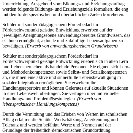
Unterrichtung. Ausgehend vom Bildungs- und Erziehungsauftrag
werden folgende Bildungs- und Erziehungsziele formuliert, die eng
mit den förderspezifischen und überfachlichen Zielen korrelieren.
Schüler mit sonderpädagogischem Förderbedarf im
Förderschwerpunkt geistige Entwicklung erwerben auf der
jeweiligen Aneignungsebene anwendungsbereites Grundwissen, das
es ihnen ermöglicht, aktuelle und zukünftige Lebensaufgaben zu
bewältigen.
(Erwerb von anwendungsbereitem Grundwissen)
Schüler mit sonderpädagogischem Förderbedarf im
Förderschwerpunkt geistige Entwicklung erleben sich in allen Lern-
und Lebensbereichen als handelnde Personen. Sie eignen sich Lern-
und Methodenkompetenzen sowie Selbst- und Sozialkompetenzen
an, die ihnen eine aktive und sinnerfüllte Lebensbewältigung in
sozialer Integration ermöglichen. Sie erweitern ihr
Handlungsrepertoire und können Gelerntes auf aktuelle Situationen
in ihrer Lebenswelt übertragen. Sie verfügen über individuelle
Handlungs- und Problemlösestrategien.
(Erwerb von
lebenspraktischer Handlungskompetenz)
Durch die Vermittlung und das Erleben von Werten im schulischen
Alltag erfahren die Schüler Wertschätzung, Anerkennung und
Toleranz und werden befähigt, Werte und Normen auf der
Grundlage der freiheitlich-demokratischen Grundordnung