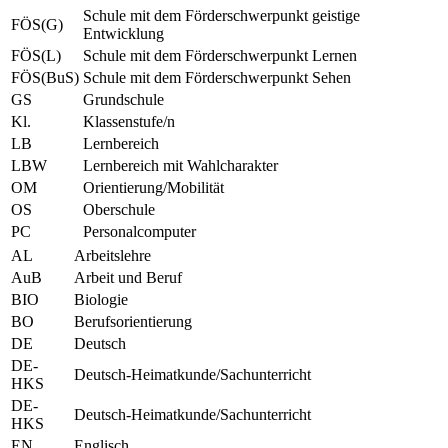
Schule mit dem Förderschwerpunkt geistige
FÖS(G)
Entwicklung
FÖS(L)
Schule mit dem Förderschwerpunkt Lernen
FÖS(BuS)
Schule mit dem Förderschwerpunkt Sehen
GS
Grundschule
Kl.
Klassenstufe/n
LB
Lernbereich
LBW
Lernbereich mit Wahlcharakter
OM
Orientierung/Mobilität
OS
Oberschule
PC
Personalcomputer
AL
Arbeitslehre
AuB
Arbeit und Beruf
BIO
Biologie
BO
Berufsorientierung
DE
Deutsch
DE-
Deutsch-Heimatkunde/Sachunterricht
HKS
DE-
Deutsch-Heimatkunde/Sachunterricht
HKS
EN
Englisch