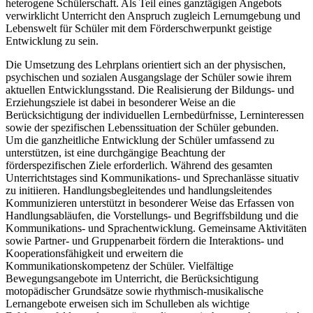
heterogene Schülerschaft. Als Teil eines ganztägigen Angebots
verwirklicht Unterricht den Anspruch zugleich Lernumgebung und
Lebenswelt für Schüler mit dem Förderschwerpunkt geistige
Entwicklung zu sein.
Die Umsetzung des Lehrplans orientiert sich an der physischen,
psychischen und sozialen Ausgangslage der Schüler sowie ihrem
aktuellen Entwicklungsstand. Die Realisierung der Bildungs- und
Erziehungsziele ist dabei in besonderer Weise an die
Berücksichtigung der individuellen Lernbedürfnisse, Lerninteressen
sowie der spezifischen Lebenssituation der Schüler gebunden.
Um die ganzheitliche Entwicklung der Schüler umfassend zu
unterstützen, ist eine durchgängige Beachtung der
förderspezifischen Ziele erforderlich. Während des gesamten
Unterrichtstages sind Kommunikations- und Sprechanlässe situativ
zu initiieren. Handlungsbegleitendes und handlungsleitendes
Kommunizieren unterstützt in besonderer Weise das Erfassen von
Handlungsabläufen, die Vorstellungs- und Begriffsbildung und die
Kommunikations- und Sprachentwicklung. Gemeinsame Aktivitäten
sowie Partner- und Gruppenarbeit fördern die Interaktions- und
Kooperationsfähigkeit und erweitern die
Kommunikationskompetenz der Schüler. Vielfältige
Bewegungsangebote im Unterricht, die Berücksichtigung
motopädischer Grundsätze sowie rhythmisch-musikalische
Lernangebote erweisen sich im Schulleben als wichtige