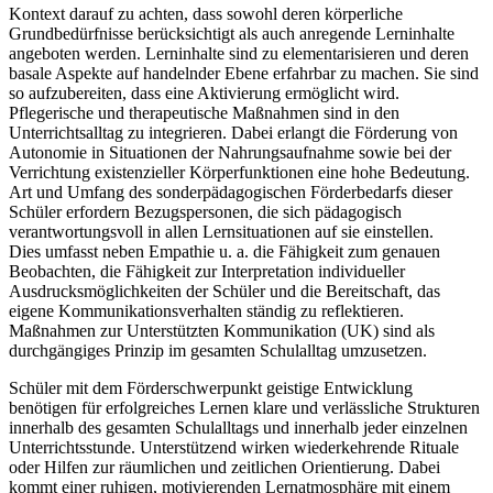
Kontext darauf zu achten, dass sowohl deren körperliche
Grundbedürfnisse berücksichtigt als auch anregende Lerninhalte
angeboten werden. Lerninhalte sind zu elementarisieren und deren
basale Aspekte auf handelnder Ebene erfahrbar zu machen. Sie sind
so aufzubereiten, dass eine Aktivierung ermöglicht wird.
Pflegerische und therapeutische Maßnahmen sind in den
Unterrichtsalltag zu integrieren. Dabei erlangt die Förderung von
Autonomie in Situationen der Nahrungsaufnahme sowie bei der
Verrichtung existenzieller Körperfunktionen eine hohe Bedeutung.
Art und Umfang des sonderpädagogischen Förderbedarfs dieser
Schüler erfordern Bezugspersonen, die sich pädagogisch
verantwortungsvoll in allen Lernsituationen auf sie einstellen.
Dies umfasst neben Empathie u. a. die Fähigkeit zum genauen
Beobachten, die Fähigkeit zur Interpretation individueller
Ausdrucksmöglichkeiten der Schüler und die Bereitschaft, das
eigene Kommunikationsverhalten ständig zu reflektieren.
Maßnahmen zur Unterstützten Kommunikation (UK) sind als
durchgängiges Prinzip im gesamten Schulalltag umzusetzen.
Schüler mit dem Förderschwerpunkt geistige Entwicklung
benötigen für erfolgreiches Lernen klare und verlässliche Strukturen
innerhalb des gesamten Schulalltags und innerhalb jeder einzelnen
Unterrichtsstunde. Unterstützend wirken wiederkehrende Rituale
oder Hilfen zur räumlichen und zeitlichen Orientierung. Dabei
kommt einer ruhigen, motivierenden Lernatmosphäre mit einem