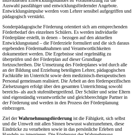
individuellen Entwicklungsstandes ist Voraussetzung für die
Auswahl passfähiger und entwicklungsfördernder Angebote.
Entwicklungsimpulse werden vom Lehrer sensibel aufgegriffen und
pädagogisch verstärkt.
Sonderpädagogische Förderung orientiert sich am entsprechenden
Förderbedarf des einzelnen Schülers. Es werden individuelle
Förderpläne erstellt, in denen – bezogen auf den aktuellen
Entwicklungsstand – die Förderziele formuliert und die sich daraus
ergebenden Fördermaßnahmen und Verantwortlichkeiten
dokumentiert werden. Die Ergebnisse sind regelmäßig zu
überprüfen und der Förderplan auf dieser Grundlage
fortzuschreiben. Die Umsetzung des Förderplanes wird durch alle
an der Bildung und Erziehung beteiligten Lehrer, pädagogischen
Fachkräfte im Unterricht sowie dem medizinisch-therapeutischen
Personal gemeinsam realisiert. Die Arbeit an den förderspezifischen
Zielsetzungen erfolgt über den gesamten Unterrichtstag sowohl
bereichs- als auch stufenübergreifend. Der Schüler und seine Eltern
sind eigenständig verantwortliche und gleichberechtigte Partner in
der Förderung und werden in den Prozess der Förderplanung
einbezogen.
Ziel der
Wahrnehmungsförderung
ist die Fähigkeit, sich selbst
und die Umwelt mit allen Sinnen bewusst wahrzunehmen, diese
Eindrücke zu verarbeiten sowie in das persönliche Erleben und
Handeln zu integrieren. Die Förderung der Wahrnehmung