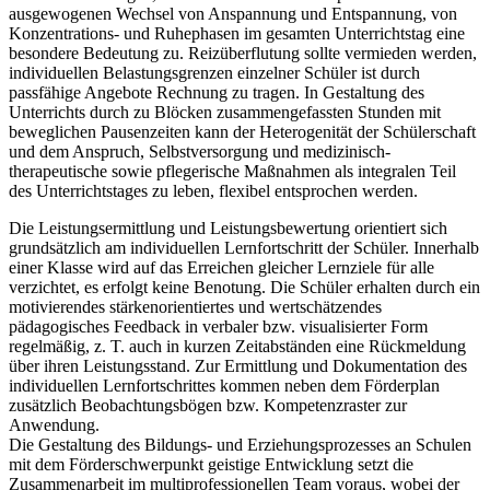
ausgewogenen Wechsel von Anspannung und Entspannung, von
Konzentrations- und Ruhephasen im gesamten Unterrichtstag eine
besondere Bedeutung zu. Reizüberflutung sollte vermieden werden,
individuellen Belastungsgrenzen einzelner Schüler ist durch
passfähige Angebote Rechnung zu tragen. In Gestaltung des
Unterrichts durch zu Blöcken zusammengefassten Stunden mit
beweglichen Pausenzeiten kann der Heterogenität der Schülerschaft
und dem Anspruch, Selbstversorgung und medizinisch-
therapeutische sowie pflegerische Maßnahmen als integralen Teil
des Unterrichtstages zu leben, flexibel entsprochen werden.
Die Leistungsermittlung und Leistungsbewertung orientiert sich
grundsätzlich am individuellen Lernfortschritt der Schüler. Innerhalb
einer Klasse wird auf das Erreichen gleicher Lernziele für alle
verzichtet, es erfolgt keine Benotung. Die Schüler erhalten durch ein
motivierendes stärkenorientiertes und wertschätzendes
pädagogisches Feedback in verbaler bzw. visualisierter Form
regelmäßig, z. T. auch in kurzen Zeitabständen eine Rückmeldung
über ihren Leistungsstand. Zur Ermittlung und Dokumentation des
individuellen Lernfortschrittes kommen neben dem Förderplan
zusätzlich Beobachtungsbögen bzw. Kompetenzraster zur
Anwendung.
Die Gestaltung des Bildungs- und Erziehungsprozesses an Schulen
mit dem Förderschwerpunkt geistige Entwicklung setzt die
Zusammenarbeit im multiprofessionellen Team voraus, wobei der