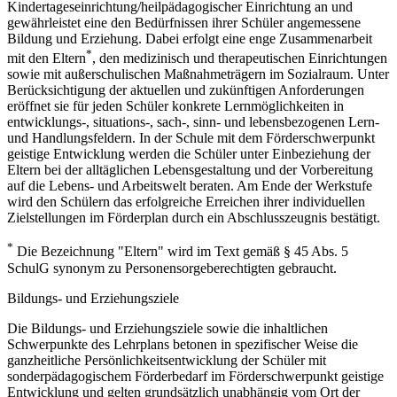
Kindertageseinrichtung/heilpädagogischer Einrichtung an und
gewährleistet eine den Bedürfnissen ihrer Schüler angemessene
Bildung und Erziehung. Dabei erfolgt eine enge Zusammenarbeit
*
mit den Eltern
, den medizinisch und therapeutischen Einrichtungen
sowie mit außerschulischen Maßnahmeträgern im Sozialraum. Unter
Berücksichtigung der aktuellen und zukünftigen Anforderungen
eröffnet sie für jeden Schüler konkrete Lernmöglichkeiten in
entwicklungs-, situations-, sach-, sinn- und lebensbezogenen Lern-
und Handlungsfeldern. In der Schule mit dem Förderschwerpunkt
geistige Entwicklung werden die Schüler unter Einbeziehung der
Eltern bei der alltäglichen Lebensgestaltung und der Vorbereitung
auf die Lebens- und Arbeitswelt beraten. Am Ende der Werkstufe
wird den Schülern das erfolgreiche Erreichen ihrer individuellen
Zielstellungen im Förderplan durch ein Abschlusszeugnis bestätigt.
*
Die Bezeichnung "Eltern" wird im Text gemäß § 45 Abs. 5
SchulG synonym zu Personensorgeberechtigten gebraucht.
Bildungs- und Erziehungsziele
Die Bildungs- und Erziehungsziele sowie die inhaltlichen
Schwerpunkte des Lehrplans betonen in spezifischer Weise die
ganzheitliche Persönlichkeitsentwicklung der Schüler mit
sonderpädagogischem Förderbedarf im Förderschwerpunkt geistige
Entwicklung und gelten grundsätzlich unabhängig vom Ort der