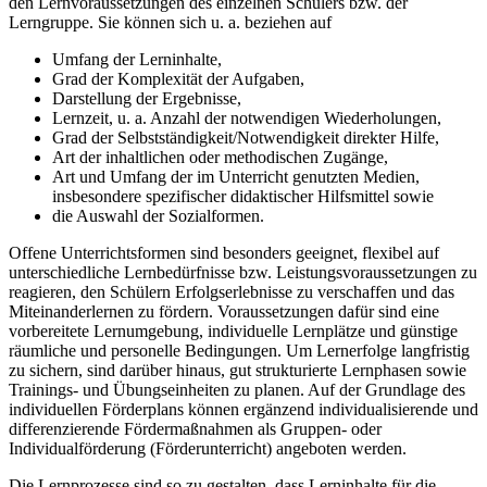
den Lernvoraussetzungen des einzelnen Schülers bzw. der
Lerngruppe. Sie können sich u. a. beziehen auf
Umfang der Lerninhalte,
Grad der Komplexität der Aufgaben,
Darstellung der Ergebnisse,
Lernzeit, u. a. Anzahl der notwendigen Wiederholungen,
Grad der Selbstständigkeit/Notwendigkeit direkter Hilfe,
Art der inhaltlichen oder methodischen Zugänge,
Art und Umfang der im Unterricht genutzten Medien,
insbesondere spezifischer didaktischer Hilfsmittel sowie
die Auswahl der Sozialformen.
Offene Unterrichtsformen sind besonders geeignet, flexibel auf
unterschiedliche Lernbedürfnisse bzw. Leistungsvoraussetzungen zu
reagieren, den Schülern Erfolgserlebnisse zu verschaffen und das
Miteinanderlernen zu fördern. Voraussetzungen dafür sind eine
vorbereitete Lernumgebung, individuelle Lernplätze und günstige
räumliche und personelle Bedingungen. Um Lernerfolge langfristig
zu sichern, sind darüber hinaus, gut strukturierte Lernphasen sowie
Trainings- und Übungseinheiten zu planen. Auf der Grundlage des
individuellen Förderplans können ergänzend individualisierende und
differenzierende Fördermaßnahmen als Gruppen- oder
Individualförderung (Förderunterricht) angeboten werden.
Die Lernprozesse sind so zu gestalten, dass Lerninhalte für die