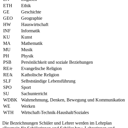
ETH
Ethik
GE
Geschichte
GEO
Geographie
HW
Hauswirtschaft
INF
Informatik
KU
Kunst
MA
Mathematik
MU
Musik
PH
Physik
PSB
Persönlichkeit und soziale Beziehungen
RE/e
Evangelische Religion
RE/k
Katholische Religion
SLF
Selbstständige Lebensführung
SPO
Sport
SU
Sachunterricht
WDBK
Wahrnehmung, Denken, Bewegung und Kommunikation
WE
Werken
WTH
Wirtschaft-Technik-Haushalt/Soziales
Die Bezeichnungen Schüler und Lehrer werden im Lehrplan