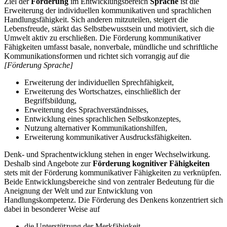
Ziel der
Förderung
im Entwicklungsbereich
Sprache
ist die
Erweiterung der individuellen kommunikativen und sprachlichen
Handlungsfähigkeit. Sich anderen mitzuteilen, steigert die
Lebensfreude, stärkt das Selbstbewusstsein und motiviert, sich die
Umwelt aktiv zu erschließen. Die Förderung kommunikativer
Fähigkeiten umfasst basale, nonverbale, mündliche und schriftliche
Kommunikationsformen und richtet sich vorrangig auf die
[Förderung Sprache]
Erweiterung der individuellen Sprechfähigkeit,
Erweiterung des Wortschatzes, einschließlich der
Begriffsbildung,
Erweiterung des Sprachverständnisses,
Entwicklung eines sprachlichen Selbstkonzeptes,
Nutzung alternativer Kommunikationshilfen,
Erweiterung kommunikativer Ausdrucksfähigkeiten.
Denk- und Sprachentwicklung stehen in enger Wechselwirkung.
Deshalb sind Angebote zur
Förderung kognitiver Fähigkeiten
stets mit der Förderung kommunikativer Fähigkeiten zu verknüpfen.
Beide Entwicklungsbereiche sind von zentraler Bedeutung für die
Aneignung der Welt und zur Entwicklung von
Handlungskompetenz. Die Förderung des Denkens konzentriert sich
dabei in besonderer Weise auf
die Unterstützung der Merkfähigkeit,