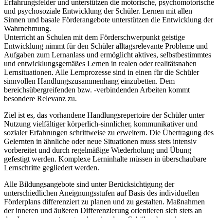
Erfahrungsfelder und unterstützen die motorische, psychomotorische
und psychosoziale Entwicklung der Schüler. Lernen mit allen
Sinnen und basale Förderangebote unterstützen die Entwicklung der
Wahrnehmung.
Unterricht an Schulen mit dem Förderschwerpunkt geistige
Entwicklung nimmt für den Schüler alltagsrelevante Probleme und
Aufgaben zum Lernanlass und ermöglicht aktives, selbstbestimmtes
und entwicklungsgemäßes Lernen in realen oder realitätsnahen
Lernsituationen. Alle Lernprozesse sind in einen für die Schüler
sinnvollen Handlungszusammenhang einzubetten. Dem
bereichsübergreifenden bzw. -verbindenden Arbeiten kommt
besondere Relevanz zu.
Ziel ist es, das vorhandene Handlungsrepertoire der Schüler unter
Nutzung vielfältiger körperlich-sinnlicher, kommunikativer und
sozialer Erfahrungen schrittweise zu erweitern. Die Übertragung des
Gelernten in ähnliche oder neue Situationen muss stets intensiv
vorbereitet und durch regelmäßige Wiederholung und Übung
gefestigt werden. Komplexe Lerninhalte müssen in überschaubare
Lernschritte gegliedert werden.
Alle Bildungsangebote sind unter Berücksichtigung der
unterschiedlichen Aneignungsstufen auf Basis des individuellen
Förderplans differenziert zu planen und zu gestalten. Maßnahmen
der inneren und äußeren Differenzierung orientieren sich stets an