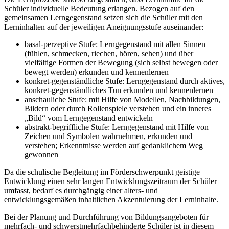
Schüler individuelle Bedeutung erlangen. Bezogen auf den
gemeinsamen Lerngegenstand setzen sich die Schüler mit den
Lerninhalten auf der jeweiligen Aneignungsstufe auseinander:
basal-perzeptive Stufe: Lerngegenstand mit allen Sinnen
(fühlen, schmecken, riechen, hören, sehen) und über
vielfältige Formen der Bewegung (sich selbst bewegen oder
bewegt werden) erkunden und kennenlernen
konkret-gegenständliche Stufe: Lerngegenstand durch aktives,
konkret-gegenständliches Tun erkunden und kennenlernen
anschauliche Stufe: mit Hilfe von Modellen, Nachbildungen,
Bildern oder durch Rollenspiele verstehen und ein inneres
„Bild“ vom Lerngegenstand entwickeln
abstrakt-begriffliche Stufe: Lerngegenstand mit Hilfe von
Zeichen und Symbolen wahrnehmen, erkunden und
verstehen; Erkenntnisse werden auf gedanklichem Weg
gewonnen
Da die schulische Begleitung im Förderschwerpunkt geistige
Entwicklung einen sehr langen Entwicklungszeitraum der Schüler
umfasst, bedarf es durchgängig einer alters- und
entwicklungsgemäßen inhaltlichen Akzentuierung der Lerninhalte.
Bei der Planung und Durchführung von Bildungsangeboten für
mehrfach- und schwerstmehrfachbehinderte Schüler ist in diesem