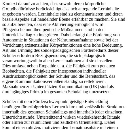
Kontext darauf zu achten, dass sowohl deren körperliche
Grundbedürfnisse berücksichtigt als auch anregende Lerninhalte
angeboten werden. Lerninhalte sind zu elementarisieren und deren
basale Aspekte auf handelnder Ebene erfahrbar zu machen. Sie sind
so aufzubereiten, dass eine Aktivierung ermöglicht wird.
Pflegerische und therapeutische Maßnahmen sind in den
Unterrichtsalltag zu integrieren. Dabei erlangt die Förderung von
Autonomie in Situationen der Nahrungsaufnahme sowie bei der
Verrichtung existenzieller Körperfunktionen eine hohe Bedeutung.
Art und Umfang des sonderpädagogischen Förderbedarfs dieser
Schüler erfordern Bezugspersonen, die sich pädagogisch
verantwortungsvoll in allen Lernsituationen auf sie einstellen.
Dies umfasst neben Empathie u. a. die Fähigkeit zum genauen
Beobachten, die Fähigkeit zur Interpretation individueller
Ausdrucksmöglichkeiten der Schüler und die Bereitschaft, das
eigene Kommunikationsverhalten ständig zu reflektieren.
Maßnahmen zur Unterstützten Kommunikation (UK) sind als
durchgängiges Prinzip im gesamten Schulalltag umzusetzen.
Schüler mit dem Förderschwerpunkt geistige Entwicklung
benötigen für erfolgreiches Lernen klare und verlässliche Strukturen
innerhalb des gesamten Schulalltags und innerhalb jeder einzelnen
Unterrichtsstunde. Unterstützend wirken wiederkehrende Rituale
oder Hilfen zur räumlichen und zeitlichen Orientierung. Dabei
kommt einer ruhigen, motivierenden Lernatmosphäre mit einem