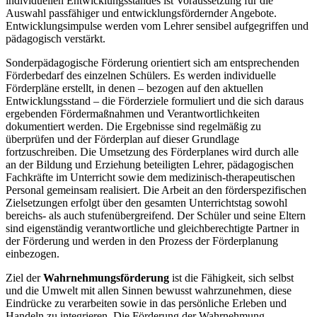
individuellen Entwicklungsstandes ist Voraussetzung für die
Auswahl passfähiger und entwicklungsfördernder Angebote.
Entwicklungsimpulse werden vom Lehrer sensibel aufgegriffen und
pädagogisch verstärkt.
Sonderpädagogische Förderung orientiert sich am entsprechenden
Förderbedarf des einzelnen Schülers. Es werden individuelle
Förderpläne erstellt, in denen – bezogen auf den aktuellen
Entwicklungsstand – die Förderziele formuliert und die sich daraus
ergebenden Fördermaßnahmen und Verantwortlichkeiten
dokumentiert werden. Die Ergebnisse sind regelmäßig zu
überprüfen und der Förderplan auf dieser Grundlage
fortzuschreiben. Die Umsetzung des Förderplanes wird durch alle
an der Bildung und Erziehung beteiligten Lehrer, pädagogischen
Fachkräfte im Unterricht sowie dem medizinisch-therapeutischen
Personal gemeinsam realisiert. Die Arbeit an den förderspezifischen
Zielsetzungen erfolgt über den gesamten Unterrichtstag sowohl
bereichs- als auch stufenübergreifend. Der Schüler und seine Eltern
sind eigenständig verantwortliche und gleichberechtigte Partner in
der Förderung und werden in den Prozess der Förderplanung
einbezogen.
Ziel der
Wahrnehmungsförderung
ist die Fähigkeit, sich selbst
und die Umwelt mit allen Sinnen bewusst wahrzunehmen, diese
Eindrücke zu verarbeiten sowie in das persönliche Erleben und
Handeln zu integrieren. Die Förderung der Wahrnehmung