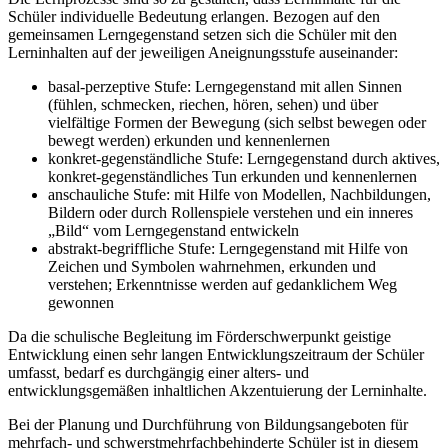
Schüler individuelle Bedeutung erlangen. Bezogen auf den
gemeinsamen Lerngegenstand setzen sich die Schüler mit den
Lerninhalten auf der jeweiligen Aneignungsstufe auseinander:
basal-perzeptive Stufe: Lerngegenstand mit allen Sinnen
(fühlen, schmecken, riechen, hören, sehen) und über
vielfältige Formen der Bewegung (sich selbst bewegen oder
bewegt werden) erkunden und kennenlernen
konkret-gegenständliche Stufe: Lerngegenstand durch aktives,
konkret-gegenständliches Tun erkunden und kennenlernen
anschauliche Stufe: mit Hilfe von Modellen, Nachbildungen,
Bildern oder durch Rollenspiele verstehen und ein inneres
„Bild“ vom Lerngegenstand entwickeln
abstrakt-begriffliche Stufe: Lerngegenstand mit Hilfe von
Zeichen und Symbolen wahrnehmen, erkunden und
verstehen; Erkenntnisse werden auf gedanklichem Weg
gewonnen
Da die schulische Begleitung im Förderschwerpunkt geistige
Entwicklung einen sehr langen Entwicklungszeitraum der Schüler
umfasst, bedarf es durchgängig einer alters- und
entwicklungsgemäßen inhaltlichen Akzentuierung der Lerninhalte.
Bei der Planung und Durchführung von Bildungsangeboten für
mehrfach- und schwerstmehrfachbehinderte Schüler ist in diesem