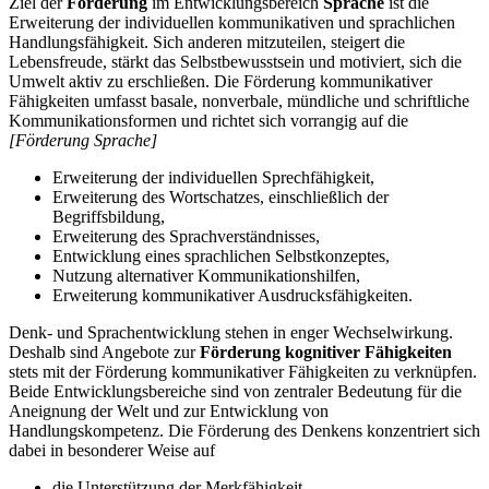
Ziel der
Förderung
im Entwicklungsbereich
Sprache
ist die
Erweiterung der individuellen kommunikativen und sprachlichen
Handlungsfähigkeit. Sich anderen mitzuteilen, steigert die
Lebensfreude, stärkt das Selbstbewusstsein und motiviert, sich die
Umwelt aktiv zu erschließen. Die Förderung kommunikativer
Fähigkeiten umfasst basale, nonverbale, mündliche und schriftliche
Kommunikationsformen und richtet sich vorrangig auf die
[Förderung Sprache]
Erweiterung der individuellen Sprechfähigkeit,
Erweiterung des Wortschatzes, einschließlich der
Begriffsbildung,
Erweiterung des Sprachverständnisses,
Entwicklung eines sprachlichen Selbstkonzeptes,
Nutzung alternativer Kommunikationshilfen,
Erweiterung kommunikativer Ausdrucksfähigkeiten.
Denk- und Sprachentwicklung stehen in enger Wechselwirkung.
Deshalb sind Angebote zur
Förderung kognitiver Fähigkeiten
stets mit der Förderung kommunikativer Fähigkeiten zu verknüpfen.
Beide Entwicklungsbereiche sind von zentraler Bedeutung für die
Aneignung der Welt und zur Entwicklung von
Handlungskompetenz. Die Förderung des Denkens konzentriert sich
dabei in besonderer Weise auf
die Unterstützung der Merkfähigkeit,