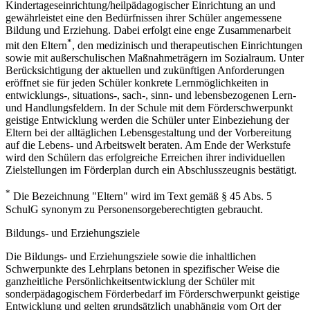
Kindertageseinrichtung/heilpädagogischer Einrichtung an und
gewährleistet eine den Bedürfnissen ihrer Schüler angemessene
Bildung und Erziehung. Dabei erfolgt eine enge Zusammenarbeit
*
mit den Eltern
, den medizinisch und therapeutischen Einrichtungen
sowie mit außerschulischen Maßnahmeträgern im Sozialraum. Unter
Berücksichtigung der aktuellen und zukünftigen Anforderungen
eröffnet sie für jeden Schüler konkrete Lernmöglichkeiten in
entwicklungs-, situations-, sach-, sinn- und lebensbezogenen Lern-
und Handlungsfeldern. In der Schule mit dem Förderschwerpunkt
geistige Entwicklung werden die Schüler unter Einbeziehung der
Eltern bei der alltäglichen Lebensgestaltung und der Vorbereitung
auf die Lebens- und Arbeitswelt beraten. Am Ende der Werkstufe
wird den Schülern das erfolgreiche Erreichen ihrer individuellen
Zielstellungen im Förderplan durch ein Abschlusszeugnis bestätigt.
*
Die Bezeichnung "Eltern" wird im Text gemäß § 45 Abs. 5
SchulG synonym zu Personensorgeberechtigten gebraucht.
Bildungs- und Erziehungsziele
Die Bildungs- und Erziehungsziele sowie die inhaltlichen
Schwerpunkte des Lehrplans betonen in spezifischer Weise die
ganzheitliche Persönlichkeitsentwicklung der Schüler mit
sonderpädagogischem Förderbedarf im Förderschwerpunkt geistige
Entwicklung und gelten grundsätzlich unabhängig vom Ort der