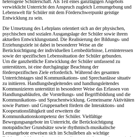
heterogene Schülerschaft. Als Teil eines ganztägigen Angebots
verwirklicht Unterricht den Anspruch zugleich Lernumgebung und
Lebenswelt für Schüler mit dem Förderschwerpunkt geistige
Entwicklung zu sein.
Die Umsetzung des Lehrplans orientiert sich an der physischen,
psychischen und sozialen Ausgangslage der Schüler sowie ihrem
aktuellen Entwicklungsstand. Die Realisierung der Bildungs- und
Erziehungsziele ist dabei in besonderer Weise an die
Berücksichtigung der individuellen Lernbedürfnisse, Lerninteressen
sowie der spezifischen Lebenssituation der Schüler gebunden.
Um die ganzheitliche Entwicklung der Schüler umfassend zu
unterstützen, ist eine durchgängige Beachtung der
förderspezifischen Ziele erforderlich. Während des gesamten
Unterrichtstages sind Kommunikations- und Sprechanlässe situativ
zu initiieren. Handlungsbegleitendes und handlungsleitendes
Kommunizieren unterstützt in besonderer Weise das Erfassen von
Handlungsabläufen, die Vorstellungs- und Begriffsbildung und die
Kommunikations- und Sprachentwicklung. Gemeinsame Aktivitäten
sowie Partner- und Gruppenarbeit fördern die Interaktions- und
Kooperationsfähigkeit und erweitern die
Kommunikationskompetenz der Schüler. Vielfältige
Bewegungsangebote im Unterricht, die Berücksichtigung
motopädischer Grundsätze sowie rhythmisch-musikalische
Lernangebote erweisen sich im Schulleben als wichtige