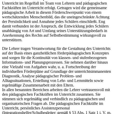
Unterricht im Regelfall im Team von Lehrern und pädagogischen
Fachkräften im Unterricht erfolgt. Getragen wird die gemeinsame
pädagogische Arbeit in diesem Förderschwerpunkt von einem
wertschätzenden Menschenbild, das die uneingeschränkte Achtung
der Persönlichkeit und Annahme jedes Schülers einschließt. Eng
damit verbunden ist der Anspruch, die Entwicklung jedes Schülers
unabhängig von Art und Umfang seines Unterstützungsbedarfs in
Anerkennung des Rechts auf Selbstbestimmung wirkungsvoll zu
unterstützen.
Die Lehrer tragen Verantwortung für die Gestaltung des Unterrichts
auf der Basis eines ganzheitlichen förderpädagogischen Konzeptes
und sorgen für die Kontinuität von klassen- und stufenbezogenen
Informations- und Planungsprozessen. Sie nehmen darüber hinaus
eine Vielzahl von Aufgaben wahr, u. a. Fortschreibung der
individuellen Förderpläne auf Grundlage der unterrichtsimmanenten
Diagnostik, Analyse pädagogischer Problem- und
Alltagssituationen, Erstellung von Lehr- und Lernmitteln sowie
regelmäßige Zusammenarbeit mit den Eltern.
In allen benannten Bereichen arbeiten die Lehrer vertrauensvoll mit
den pädagogischen Fachkräften im Unterricht zusammen. Sie
stimmen sich regelmäßig und verbindlich zu pädagogischen und
organisatorischen Fragen ab. Die pädagogischen Fachkräfte im
Unterricht, persönliches Assistenzpersonal
(Integrationshelfer/Schulbegleiter; gemäß § 53 Abs. 1 Satz 1 i. V. m.