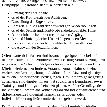
den Lernvoraussetzungen des einzelnen Schülers bzw. der
Lerngruppe. Sie können sich u. a. beziehen auf
Umfang der Lerninhalte,
Grad der Komplexität der Aufgaben,
Darstellung der Ergebnisse,
Lernzeit, u. a. Anzahl der notwendigen Wiederholungen,
Grad der Selbstständigkeit/Notwendigkeit direkter Hilfe,
Art der inhaltlichen oder methodischen Zugänge,
Art und Umfang der im Unterricht genutzten Medien,
insbesondere spezifischer didaktischer Hilfsmittel sowie
die Auswahl der Sozialformen.
Offene Unterrichtsformen sind besonders geeignet, flexibel auf
unterschiedliche Lernbedürfnisse bzw. Leistungsvoraussetzungen zu
reagieren, den Schülern Erfolgserlebnisse zu verschaffen und das
Miteinanderlernen zu fördern. Voraussetzungen dafür sind eine
vorbereitete Lernumgebung, individuelle Lernplätze und günstige
räumliche und personelle Bedingungen. Um Lernerfolge langfristig
zu sichern, sind darüber hinaus, gut strukturierte Lernphasen sowie
Trainings- und Übungseinheiten zu planen. Auf der Grundlage des
individuellen Förderplans können ergänzend individualisierende und
differenzierende Fördermaßnahmen als Gruppen- oder
Individualförderung (Förderunterricht) angeboten werden.
Die Lernprozesse sind so zu gestalten, dass Lerninhalte für die