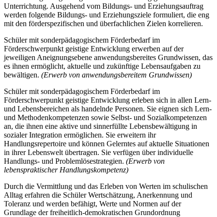
Unterrichtung. Ausgehend vom Bildungs- und Erziehungsauftrag
werden folgende Bildungs- und Erziehungsziele formuliert, die eng
mit den förderspezifischen und überfachlichen Zielen korrelieren.
Schüler mit sonderpädagogischem Förderbedarf im
Förderschwerpunkt geistige Entwicklung erwerben auf der
jeweiligen Aneignungsebene anwendungsbereites Grundwissen, das
es ihnen ermöglicht, aktuelle und zukünftige Lebensaufgaben zu
bewältigen.
(Erwerb von anwendungsbereitem Grundwissen)
Schüler mit sonderpädagogischem Förderbedarf im
Förderschwerpunkt geistige Entwicklung erleben sich in allen Lern-
und Lebensbereichen als handelnde Personen. Sie eignen sich Lern-
und Methodenkompetenzen sowie Selbst- und Sozialkompetenzen
an, die ihnen eine aktive und sinnerfüllte Lebensbewältigung in
sozialer Integration ermöglichen. Sie erweitern ihr
Handlungsrepertoire und können Gelerntes auf aktuelle Situationen
in ihrer Lebenswelt übertragen. Sie verfügen über individuelle
Handlungs- und Problemlösestrategien.
(Erwerb von
lebenspraktischer Handlungskompetenz)
Durch die Vermittlung und das Erleben von Werten im schulischen
Alltag erfahren die Schüler Wertschätzung, Anerkennung und
Toleranz und werden befähigt, Werte und Normen auf der
Grundlage der freiheitlich-demokratischen Grundordnung