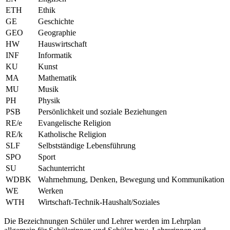
ETH
Ethik
GE
Geschichte
GEO
Geographie
HW
Hauswirtschaft
INF
Informatik
KU
Kunst
MA
Mathematik
MU
Musik
PH
Physik
PSB
Persönlichkeit und soziale Beziehungen
RE/e
Evangelische Religion
RE/k
Katholische Religion
SLF
Selbstständige Lebensführung
SPO
Sport
SU
Sachunterricht
WDBK
Wahrnehmung, Denken, Bewegung und Kommunikation
WE
Werken
WTH
Wirtschaft-Technik-Haushalt/Soziales
Die Bezeichnungen Schüler und Lehrer werden im Lehrplan