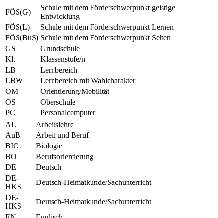
Schule mit dem Förderschwerpunkt geistige
FÖS(G)
Entwicklung
FÖS(L)
Schule mit dem Förderschwerpunkt Lernen
FÖS(BuS)
Schule mit dem Förderschwerpunkt Sehen
GS
Grundschule
Kl.
Klassenstufe/n
LB
Lernbereich
LBW
Lernbereich mit Wahlcharakter
OM
Orientierung/Mobilität
OS
Oberschule
PC
Personalcomputer
AL
Arbeitslehre
AuB
Arbeit und Beruf
BIO
Biologie
BO
Berufsorientierung
DE
Deutsch
DE-
Deutsch-Heimatkunde/Sachunterricht
HKS
DE-
Deutsch-Heimatkunde/Sachunterricht
HKS
EN
Englisch