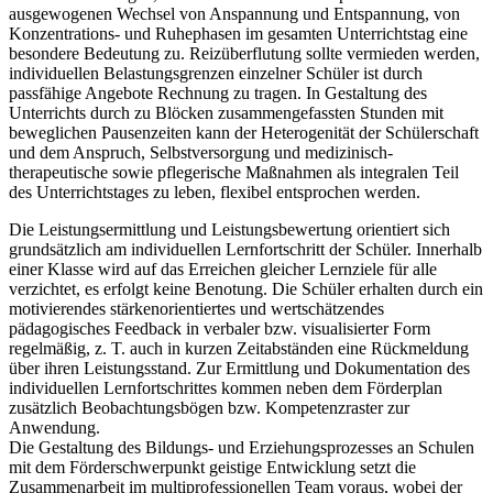
ausgewogenen Wechsel von Anspannung und Entspannung, von
Konzentrations- und Ruhephasen im gesamten Unterrichtstag eine
besondere Bedeutung zu. Reizüberflutung sollte vermieden werden,
individuellen Belastungsgrenzen einzelner Schüler ist durch
passfähige Angebote Rechnung zu tragen. In Gestaltung des
Unterrichts durch zu Blöcken zusammengefassten Stunden mit
beweglichen Pausenzeiten kann der Heterogenität der Schülerschaft
und dem Anspruch, Selbstversorgung und medizinisch-
therapeutische sowie pflegerische Maßnahmen als integralen Teil
des Unterrichtstages zu leben, flexibel entsprochen werden.
Die Leistungsermittlung und Leistungsbewertung orientiert sich
grundsätzlich am individuellen Lernfortschritt der Schüler. Innerhalb
einer Klasse wird auf das Erreichen gleicher Lernziele für alle
verzichtet, es erfolgt keine Benotung. Die Schüler erhalten durch ein
motivierendes stärkenorientiertes und wertschätzendes
pädagogisches Feedback in verbaler bzw. visualisierter Form
regelmäßig, z. T. auch in kurzen Zeitabständen eine Rückmeldung
über ihren Leistungsstand. Zur Ermittlung und Dokumentation des
individuellen Lernfortschrittes kommen neben dem Förderplan
zusätzlich Beobachtungsbögen bzw. Kompetenzraster zur
Anwendung.
Die Gestaltung des Bildungs- und Erziehungsprozesses an Schulen
mit dem Förderschwerpunkt geistige Entwicklung setzt die
Zusammenarbeit im multiprofessionellen Team voraus, wobei der