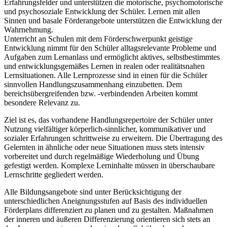
Erfahrungsfelder und unterstützen die motorische, psychomotorische
und psychosoziale Entwicklung der Schüler. Lernen mit allen
Sinnen und basale Förderangebote unterstützen die Entwicklung der
Wahrnehmung.
Unterricht an Schulen mit dem Förderschwerpunkt geistige
Entwicklung nimmt für den Schüler alltagsrelevante Probleme und
Aufgaben zum Lernanlass und ermöglicht aktives, selbstbestimmtes
und entwicklungsgemäßes Lernen in realen oder realitätsnahen
Lernsituationen. Alle Lernprozesse sind in einen für die Schüler
sinnvollen Handlungszusammenhang einzubetten. Dem
bereichsübergreifenden bzw. -verbindenden Arbeiten kommt
besondere Relevanz zu.
Ziel ist es, das vorhandene Handlungsrepertoire der Schüler unter
Nutzung vielfältiger körperlich-sinnlicher, kommunikativer und
sozialer Erfahrungen schrittweise zu erweitern. Die Übertragung des
Gelernten in ähnliche oder neue Situationen muss stets intensiv
vorbereitet und durch regelmäßige Wiederholung und Übung
gefestigt werden. Komplexe Lerninhalte müssen in überschaubare
Lernschritte gegliedert werden.
Alle Bildungsangebote sind unter Berücksichtigung der
unterschiedlichen Aneignungsstufen auf Basis des individuellen
Förderplans differenziert zu planen und zu gestalten. Maßnahmen
der inneren und äußeren Differenzierung orientieren sich stets an