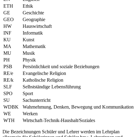
ETH
Ethik
GE
Geschichte
GEO
Geographie
HW
Hauswirtschaft
INF
Informatik
KU
Kunst
MA
Mathematik
MU
Musik
PH
Physik
PSB
Persönlichkeit und soziale Beziehungen
RE/e
Evangelische Religion
RE/k
Katholische Religion
SLF
Selbstständige Lebensführung
SPO
Sport
SU
Sachunterricht
WDBK
Wahrnehmung, Denken, Bewegung und Kommunikation
WE
Werken
WTH
Wirtschaft-Technik-Haushalt/Soziales
Die Bezeichnungen Schüler und Lehrer werden im Lehrplan