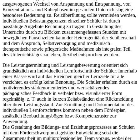
ausgewogenen Wechsel von Anspannung und Entspannung, von
Konzentrations- und Ruhephasen im gesamten Unterrichtstag eine
besondere Bedeutung zu. Reizüberflutung sollte vermieden werden,
individuellen Belastungsgrenzen einzelner Schüler ist durch
passfähige Angebote Rechnung zu tragen. In Gestaltung des
Unterrichts durch zu Blöcken zusammengefassten Stunden mit
beweglichen Pausenzeiten kann der Heterogenität der Schülerschaft
und dem Anspruch, Selbstversorgung und medizinisch-
therapeutische sowie pflegerische Maßnahmen als integralen Teil
des Unterrichtstages zu leben, flexibel entsprochen werden.
Die Leistungsermittlung und Leistungsbewertung orientiert sich
grundsätzlich am individuellen Lernfortschritt der Schüler. Innerhalb
einer Klasse wird auf das Erreichen gleicher Lernziele für alle
verzichtet, es erfolgt keine Benotung. Die Schüler erhalten durch ein
motivierendes stärkenorientiertes und wertschätzendes
pädagogisches Feedback in verbaler bzw. visualisierter Form
regelmäßig, z. T. auch in kurzen Zeitabständen eine Rückmeldung
über ihren Leistungsstand. Zur Ermittlung und Dokumentation des
individuellen Lernfortschrittes kommen neben dem Förderplan
zusätzlich Beobachtungsbögen bzw. Kompetenzraster zur
Anwendung.
Die Gestaltung des Bildungs- und Erziehungsprozesses an Schulen
mit dem Förderschwerpunkt geistige Entwicklung setzt die
Zusammenarbeit im multiprofessionellen Team voraus, wobei der