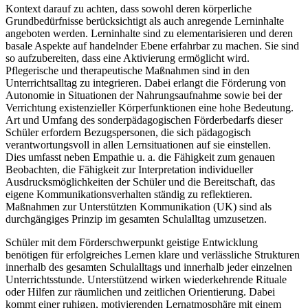
Kontext darauf zu achten, dass sowohl deren körperliche
Grundbedürfnisse berücksichtigt als auch anregende Lerninhalte
angeboten werden. Lerninhalte sind zu elementarisieren und deren
basale Aspekte auf handelnder Ebene erfahrbar zu machen. Sie sind
so aufzubereiten, dass eine Aktivierung ermöglicht wird.
Pflegerische und therapeutische Maßnahmen sind in den
Unterrichtsalltag zu integrieren. Dabei erlangt die Förderung von
Autonomie in Situationen der Nahrungsaufnahme sowie bei der
Verrichtung existenzieller Körperfunktionen eine hohe Bedeutung.
Art und Umfang des sonderpädagogischen Förderbedarfs dieser
Schüler erfordern Bezugspersonen, die sich pädagogisch
verantwortungsvoll in allen Lernsituationen auf sie einstellen.
Dies umfasst neben Empathie u. a. die Fähigkeit zum genauen
Beobachten, die Fähigkeit zur Interpretation individueller
Ausdrucksmöglichkeiten der Schüler und die Bereitschaft, das
eigene Kommunikationsverhalten ständig zu reflektieren.
Maßnahmen zur Unterstützten Kommunikation (UK) sind als
durchgängiges Prinzip im gesamten Schulalltag umzusetzen.
Schüler mit dem Förderschwerpunkt geistige Entwicklung
benötigen für erfolgreiches Lernen klare und verlässliche Strukturen
innerhalb des gesamten Schulalltags und innerhalb jeder einzelnen
Unterrichtsstunde. Unterstützend wirken wiederkehrende Rituale
oder Hilfen zur räumlichen und zeitlichen Orientierung. Dabei
kommt einer ruhigen, motivierenden Lernatmosphäre mit einem