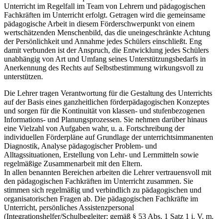
Unterricht im Regelfall im Team von Lehrern und pädagogischen
Fachkräften im Unterricht erfolgt. Getragen wird die gemeinsame
pädagogische Arbeit in diesem Förderschwerpunkt von einem
wertschätzenden Menschenbild, das die uneingeschränkte Achtung
der Persönlichkeit und Annahme jedes Schülers einschließt. Eng
damit verbunden ist der Anspruch, die Entwicklung jedes Schülers
unabhängig von Art und Umfang seines Unterstützungsbedarfs in
Anerkennung des Rechts auf Selbstbestimmung wirkungsvoll zu
unterstützen.
Die Lehrer tragen Verantwortung für die Gestaltung des Unterrichts
auf der Basis eines ganzheitlichen förderpädagogischen Konzeptes
und sorgen für die Kontinuität von klassen- und stufenbezogenen
Informations- und Planungsprozessen. Sie nehmen darüber hinaus
eine Vielzahl von Aufgaben wahr, u. a. Fortschreibung der
individuellen Förderpläne auf Grundlage der unterrichtsimmanenten
Diagnostik, Analyse pädagogischer Problem- und
Alltagssituationen, Erstellung von Lehr- und Lernmitteln sowie
regelmäßige Zusammenarbeit mit den Eltern.
In allen benannten Bereichen arbeiten die Lehrer vertrauensvoll mit
den pädagogischen Fachkräften im Unterricht zusammen. Sie
stimmen sich regelmäßig und verbindlich zu pädagogischen und
organisatorischen Fragen ab. Die pädagogischen Fachkräfte im
Unterricht, persönliches Assistenzpersonal
(Integrationshelfer/Schulbegleiter; gemäß § 53 Abs. 1 Satz 1 i. V. m.