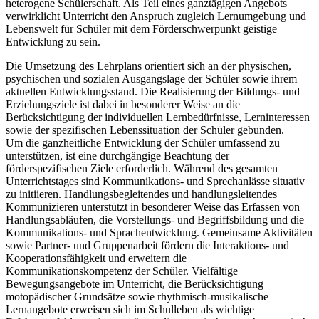
heterogene Schülerschaft. Als Teil eines ganztägigen Angebots
verwirklicht Unterricht den Anspruch zugleich Lernumgebung und
Lebenswelt für Schüler mit dem Förderschwerpunkt geistige
Entwicklung zu sein.
Die Umsetzung des Lehrplans orientiert sich an der physischen,
psychischen und sozialen Ausgangslage der Schüler sowie ihrem
aktuellen Entwicklungsstand. Die Realisierung der Bildungs- und
Erziehungsziele ist dabei in besonderer Weise an die
Berücksichtigung der individuellen Lernbedürfnisse, Lerninteressen
sowie der spezifischen Lebenssituation der Schüler gebunden.
Um die ganzheitliche Entwicklung der Schüler umfassend zu
unterstützen, ist eine durchgängige Beachtung der
förderspezifischen Ziele erforderlich. Während des gesamten
Unterrichtstages sind Kommunikations- und Sprechanlässe situativ
zu initiieren. Handlungsbegleitendes und handlungsleitendes
Kommunizieren unterstützt in besonderer Weise das Erfassen von
Handlungsabläufen, die Vorstellungs- und Begriffsbildung und die
Kommunikations- und Sprachentwicklung. Gemeinsame Aktivitäten
sowie Partner- und Gruppenarbeit fördern die Interaktions- und
Kooperationsfähigkeit und erweitern die
Kommunikationskompetenz der Schüler. Vielfältige
Bewegungsangebote im Unterricht, die Berücksichtigung
motopädischer Grundsätze sowie rhythmisch-musikalische
Lernangebote erweisen sich im Schulleben als wichtige