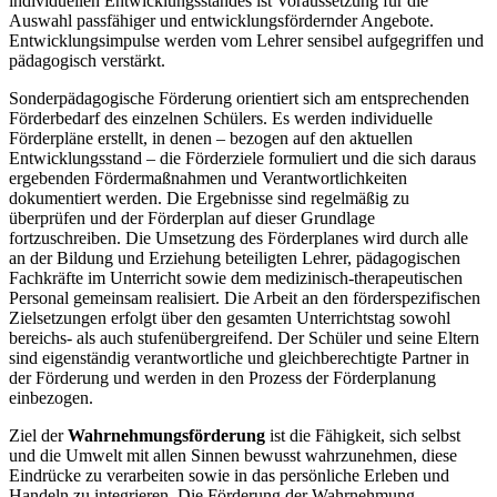
individuellen Entwicklungsstandes ist Voraussetzung für die
Auswahl passfähiger und entwicklungsfördernder Angebote.
Entwicklungsimpulse werden vom Lehrer sensibel aufgegriffen und
pädagogisch verstärkt.
Sonderpädagogische Förderung orientiert sich am entsprechenden
Förderbedarf des einzelnen Schülers. Es werden individuelle
Förderpläne erstellt, in denen – bezogen auf den aktuellen
Entwicklungsstand – die Förderziele formuliert und die sich daraus
ergebenden Fördermaßnahmen und Verantwortlichkeiten
dokumentiert werden. Die Ergebnisse sind regelmäßig zu
überprüfen und der Förderplan auf dieser Grundlage
fortzuschreiben. Die Umsetzung des Förderplanes wird durch alle
an der Bildung und Erziehung beteiligten Lehrer, pädagogischen
Fachkräfte im Unterricht sowie dem medizinisch-therapeutischen
Personal gemeinsam realisiert. Die Arbeit an den förderspezifischen
Zielsetzungen erfolgt über den gesamten Unterrichtstag sowohl
bereichs- als auch stufenübergreifend. Der Schüler und seine Eltern
sind eigenständig verantwortliche und gleichberechtigte Partner in
der Förderung und werden in den Prozess der Förderplanung
einbezogen.
Ziel der
Wahrnehmungsförderung
ist die Fähigkeit, sich selbst
und die Umwelt mit allen Sinnen bewusst wahrzunehmen, diese
Eindrücke zu verarbeiten sowie in das persönliche Erleben und
Handeln zu integrieren. Die Förderung der Wahrnehmung