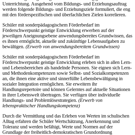
Unterrichtung. Ausgehend vom Bildungs- und Erziehungsauftrag
werden folgende Bildungs- und Erziehungsziele formuliert, die eng
mit den förderspezifischen und überfachlichen Zielen korrelieren.
Schüler mit sonderpädagogischem Förderbedarf im
Förderschwerpunkt geistige Entwicklung erwerben auf der
jeweiligen Aneignungsebene anwendungsbereites Grundwissen, das
es ihnen ermöglicht, aktuelle und zukünftige Lebensaufgaben zu
bewältigen.
(Erwerb von anwendungsbereitem Grundwissen)
Schüler mit sonderpädagogischem Förderbedarf im
Förderschwerpunkt geistige Entwicklung erleben sich in allen Lern-
und Lebensbereichen als handelnde Personen. Sie eignen sich Lern-
und Methodenkompetenzen sowie Selbst- und Sozialkompetenzen
an, die ihnen eine aktive und sinnerfüllte Lebensbewältigung in
sozialer Integration ermöglichen. Sie erweitern ihr
Handlungsrepertoire und können Gelerntes auf aktuelle Situationen
in ihrer Lebenswelt übertragen. Sie verfügen über individuelle
Handlungs- und Problemlösestrategien.
(Erwerb von
lebenspraktischer Handlungskompetenz)
Durch die Vermittlung und das Erleben von Werten im schulischen
Alltag erfahren die Schüler Wertschätzung, Anerkennung und
Toleranz und werden befähigt, Werte und Normen auf der
Grundlage der freiheitlich-demokratischen Grundordnung