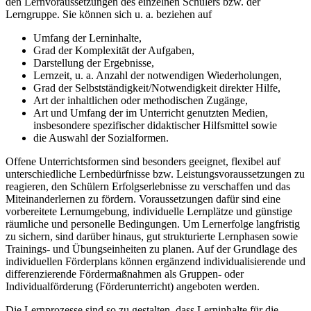
den Lernvoraussetzungen des einzelnen Schülers bzw. der
Lerngruppe. Sie können sich u. a. beziehen auf
Umfang der Lerninhalte,
Grad der Komplexität der Aufgaben,
Darstellung der Ergebnisse,
Lernzeit, u. a. Anzahl der notwendigen Wiederholungen,
Grad der Selbstständigkeit/Notwendigkeit direkter Hilfe,
Art der inhaltlichen oder methodischen Zugänge,
Art und Umfang der im Unterricht genutzten Medien,
insbesondere spezifischer didaktischer Hilfsmittel sowie
die Auswahl der Sozialformen.
Offene Unterrichtsformen sind besonders geeignet, flexibel auf
unterschiedliche Lernbedürfnisse bzw. Leistungsvoraussetzungen zu
reagieren, den Schülern Erfolgserlebnisse zu verschaffen und das
Miteinanderlernen zu fördern. Voraussetzungen dafür sind eine
vorbereitete Lernumgebung, individuelle Lernplätze und günstige
räumliche und personelle Bedingungen. Um Lernerfolge langfristig
zu sichern, sind darüber hinaus, gut strukturierte Lernphasen sowie
Trainings- und Übungseinheiten zu planen. Auf der Grundlage des
individuellen Förderplans können ergänzend individualisierende und
differenzierende Fördermaßnahmen als Gruppen- oder
Individualförderung (Förderunterricht) angeboten werden.
Die Lernprozesse sind so zu gestalten, dass Lerninhalte für die