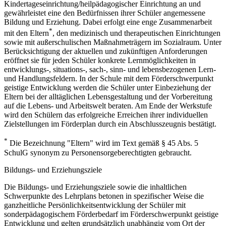
Kindertageseinrichtung/heilpädagogischer Einrichtung an und
gewährleistet eine den Bedürfnissen ihrer Schüler angemessene
Bildung und Erziehung. Dabei erfolgt eine enge Zusammenarbeit
*
mit den Eltern
, den medizinisch und therapeutischen Einrichtungen
sowie mit außerschulischen Maßnahmeträgern im Sozialraum. Unter
Berücksichtigung der aktuellen und zukünftigen Anforderungen
eröffnet sie für jeden Schüler konkrete Lernmöglichkeiten in
entwicklungs-, situations-, sach-, sinn- und lebensbezogenen Lern-
und Handlungsfeldern. In der Schule mit dem Förderschwerpunkt
geistige Entwicklung werden die Schüler unter Einbeziehung der
Eltern bei der alltäglichen Lebensgestaltung und der Vorbereitung
auf die Lebens- und Arbeitswelt beraten. Am Ende der Werkstufe
wird den Schülern das erfolgreiche Erreichen ihrer individuellen
Zielstellungen im Förderplan durch ein Abschlusszeugnis bestätigt.
*
Die Bezeichnung "Eltern" wird im Text gemäß § 45 Abs. 5
SchulG synonym zu Personensorgeberechtigten gebraucht.
Bildungs- und Erziehungsziele
Die Bildungs- und Erziehungsziele sowie die inhaltlichen
Schwerpunkte des Lehrplans betonen in spezifischer Weise die
ganzheitliche Persönlichkeitsentwicklung der Schüler mit
sonderpädagogischem Förderbedarf im Förderschwerpunkt geistige
Entwicklung und gelten grundsätzlich unabhängig vom Ort der