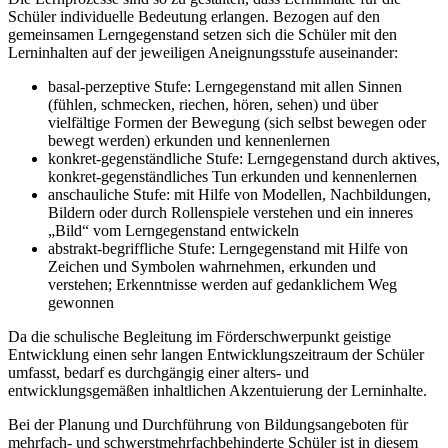
Schüler individuelle Bedeutung erlangen. Bezogen auf den
gemeinsamen Lerngegenstand setzen sich die Schüler mit den
Lerninhalten auf der jeweiligen Aneignungsstufe auseinander:
basal-perzeptive Stufe: Lerngegenstand mit allen Sinnen
(fühlen, schmecken, riechen, hören, sehen) und über
vielfältige Formen der Bewegung (sich selbst bewegen oder
bewegt werden) erkunden und kennenlernen
konkret-gegenständliche Stufe: Lerngegenstand durch aktives,
konkret-gegenständliches Tun erkunden und kennenlernen
anschauliche Stufe: mit Hilfe von Modellen, Nachbildungen,
Bildern oder durch Rollenspiele verstehen und ein inneres
„Bild“ vom Lerngegenstand entwickeln
abstrakt-begriffliche Stufe: Lerngegenstand mit Hilfe von
Zeichen und Symbolen wahrnehmen, erkunden und
verstehen; Erkenntnisse werden auf gedanklichem Weg
gewonnen
Da die schulische Begleitung im Förderschwerpunkt geistige
Entwicklung einen sehr langen Entwicklungszeitraum der Schüler
umfasst, bedarf es durchgängig einer alters- und
entwicklungsgemäßen inhaltlichen Akzentuierung der Lerninhalte.
Bei der Planung und Durchführung von Bildungsangeboten für
mehrfach- und schwerstmehrfachbehinderte Schüler ist in diesem