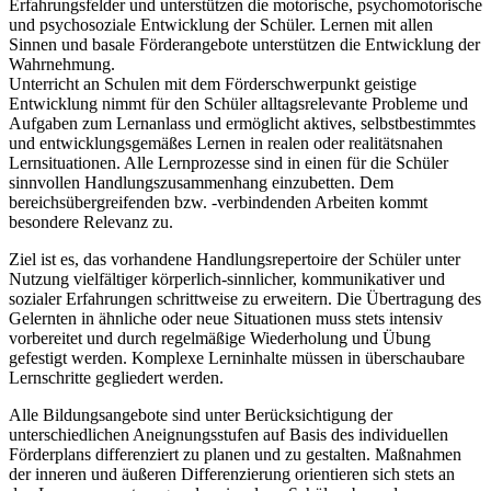
Erfahrungsfelder und unterstützen die motorische, psychomotorische
und psychosoziale Entwicklung der Schüler. Lernen mit allen
Sinnen und basale Förderangebote unterstützen die Entwicklung der
Wahrnehmung.
Unterricht an Schulen mit dem Förderschwerpunkt geistige
Entwicklung nimmt für den Schüler alltagsrelevante Probleme und
Aufgaben zum Lernanlass und ermöglicht aktives, selbstbestimmtes
und entwicklungsgemäßes Lernen in realen oder realitätsnahen
Lernsituationen. Alle Lernprozesse sind in einen für die Schüler
sinnvollen Handlungszusammenhang einzubetten. Dem
bereichsübergreifenden bzw. -verbindenden Arbeiten kommt
besondere Relevanz zu.
Ziel ist es, das vorhandene Handlungsrepertoire der Schüler unter
Nutzung vielfältiger körperlich-sinnlicher, kommunikativer und
sozialer Erfahrungen schrittweise zu erweitern. Die Übertragung des
Gelernten in ähnliche oder neue Situationen muss stets intensiv
vorbereitet und durch regelmäßige Wiederholung und Übung
gefestigt werden. Komplexe Lerninhalte müssen in überschaubare
Lernschritte gegliedert werden.
Alle Bildungsangebote sind unter Berücksichtigung der
unterschiedlichen Aneignungsstufen auf Basis des individuellen
Förderplans differenziert zu planen und zu gestalten. Maßnahmen
der inneren und äußeren Differenzierung orientieren sich stets an