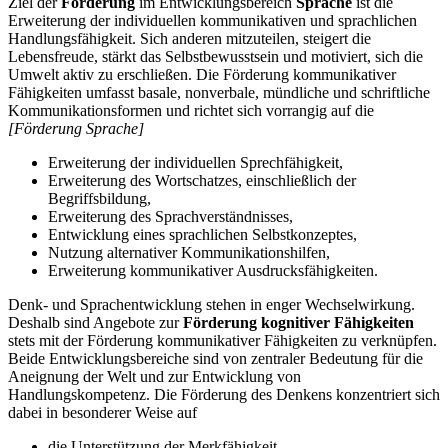
Ziel der
Förderung
im Entwicklungsbereich
Sprache
ist die
Erweiterung der individuellen kommunikativen und sprachlichen
Handlungsfähigkeit. Sich anderen mitzuteilen, steigert die
Lebensfreude, stärkt das Selbstbewusstsein und motiviert, sich die
Umwelt aktiv zu erschließen. Die Förderung kommunikativer
Fähigkeiten umfasst basale, nonverbale, mündliche und schriftliche
Kommunikationsformen und richtet sich vorrangig auf die
[Förderung Sprache]
Erweiterung der individuellen Sprechfähigkeit,
Erweiterung des Wortschatzes, einschließlich der
Begriffsbildung,
Erweiterung des Sprachverständnisses,
Entwicklung eines sprachlichen Selbstkonzeptes,
Nutzung alternativer Kommunikationshilfen,
Erweiterung kommunikativer Ausdrucksfähigkeiten.
Denk- und Sprachentwicklung stehen in enger Wechselwirkung.
Deshalb sind Angebote zur
Förderung kognitiver Fähigkeiten
stets mit der Förderung kommunikativer Fähigkeiten zu verknüpfen.
Beide Entwicklungsbereiche sind von zentraler Bedeutung für die
Aneignung der Welt und zur Entwicklung von
Handlungskompetenz. Die Förderung des Denkens konzentriert sich
dabei in besonderer Weise auf
die Unterstützung der Merkfähigkeit,