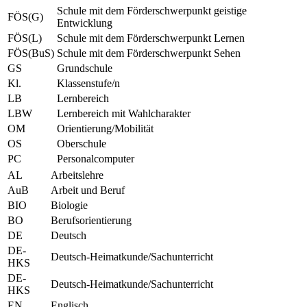
Schule mit dem Förderschwerpunkt geistige
FÖS(G)
Entwicklung
FÖS(L)
Schule mit dem Förderschwerpunkt Lernen
FÖS(BuS)
Schule mit dem Förderschwerpunkt Sehen
GS
Grundschule
Kl.
Klassenstufe/n
LB
Lernbereich
LBW
Lernbereich mit Wahlcharakter
OM
Orientierung/Mobilität
OS
Oberschule
PC
Personalcomputer
AL
Arbeitslehre
AuB
Arbeit und Beruf
BIO
Biologie
BO
Berufsorientierung
DE
Deutsch
DE-
Deutsch-Heimatkunde/Sachunterricht
HKS
DE-
Deutsch-Heimatkunde/Sachunterricht
HKS
EN
Englisch