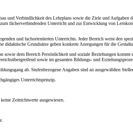
Aufbau und Verbindlichkeit des Lehrplans sowie die Ziele und Aufgaben
ise zum fächerverbindenden Unterricht und zur Entwicklung von Lernko
legenden und fachorientierten Unterrichts. Jeder Bereich weist den spe
sche didaktische Grundsätze geben konkrete Anregungen für die Gestalt
ie dem Bereich Persönlichkeit und soziale Beziehungen kommt ein b
ereichsübergreifend sowie im gesamten Bildungs- und Erziehungsproze
 Bildungsgang ab. Stufenbezogene Angaben sind an ausgewählten Stellen
chgängiges Unterrichtsprinzip.
keine Zeitrichtwerte ausgewiesen.
e.