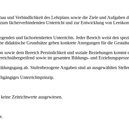
Aufbau und Verbindlichkeit des Lehrplans sowie die Ziele und Aufgaben
ise zum fächerverbindenden Unterricht und zur Entwicklung von Lernko
legenden und fachorientierten Unterrichts. Jeder Bereich weist den spe
sche didaktische Grundsätze geben konkrete Anregungen für die Gestalt
ie dem Bereich Persönlichkeit und soziale Beziehungen kommt ein b
ereichsübergreifend sowie im gesamten Bildungs- und Erziehungsproze
 Bildungsgang ab. Stufenbezogene Angaben sind an ausgewählten Stellen
chgängiges Unterrichtsprinzip.
keine Zeitrichtwerte ausgewiesen.
e.