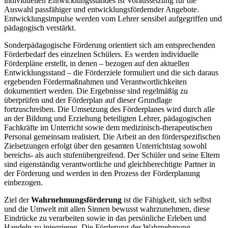
individuellen Entwicklungsstandes ist Voraussetzung für die
Auswahl passfähiger und entwicklungsfördernder Angebote.
Entwicklungsimpulse werden vom Lehrer sensibel aufgegriffen und
pädagogisch verstärkt.
Sonderpädagogische Förderung orientiert sich am entsprechenden
Förderbedarf des einzelnen Schülers. Es werden individuelle
Förderpläne erstellt, in denen – bezogen auf den aktuellen
Entwicklungsstand – die Förderziele formuliert und die sich daraus
ergebenden Fördermaßnahmen und Verantwortlichkeiten
dokumentiert werden. Die Ergebnisse sind regelmäßig zu
überprüfen und der Förderplan auf dieser Grundlage
fortzuschreiben. Die Umsetzung des Förderplanes wird durch alle
an der Bildung und Erziehung beteiligten Lehrer, pädagogischen
Fachkräfte im Unterricht sowie dem medizinisch-therapeutischen
Personal gemeinsam realisiert. Die Arbeit an den förderspezifischen
Zielsetzungen erfolgt über den gesamten Unterrichtstag sowohl
bereichs- als auch stufenübergreifend. Der Schüler und seine Eltern
sind eigenständig verantwortliche und gleichberechtigte Partner in
der Förderung und werden in den Prozess der Förderplanung
einbezogen.
Ziel der
Wahrnehmungsförderung
ist die Fähigkeit, sich selbst
und die Umwelt mit allen Sinnen bewusst wahrzunehmen, diese
Eindrücke zu verarbeiten sowie in das persönliche Erleben und
Handeln zu integrieren. Die Förderung der Wahrnehmung