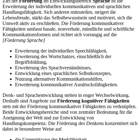
Ziel der
Förderung
im Entwicklungsbereich
Sprache
ist die
Erweiterung der individuellen kommunikativen und sprachlichen
Handlungsfähigkeit. Sich anderen mitzuteilen, steigert die
Lebensfreude, stärkt das Selbstbewusstsein und motiviert, sich die
Umwelt aktiv zu erschließen. Die Förderung kommunikativer
Fähigkeiten umfasst basale, nonverbale, mündliche und schriftliche
Kommunikationsformen und richtet sich vorrangig auf die
[Förderung Sprache]
Erweiterung der individuellen Sprechfähigkeit,
Erweiterung des Wortschatzes, einschließlich der
Begriffsbildung,
Erweiterung des Sprachverständnisses,
Entwicklung eines sprachlichen Selbstkonzeptes,
Nutzung alternativer Kommunikationshilfen,
Erweiterung kommunikativer Ausdrucksfähigkeiten.
Denk- und Sprachentwicklung stehen in enger Wechselwirkung.
Deshalb sind Angebote zur
Förderung kognitiver Fähigkeiten
stets mit der Förderung kommunikativer Fähigkeiten zu verknüpfen.
Beide Entwicklungsbereiche sind von zentraler Bedeutung für die
Aneignung der Welt und zur Entwicklung von
Handlungskompetenz. Die Förderung des Denkens konzentriert sich
dabei in besonderer Weise auf
die Unterstützung der Merkfähigkeit,