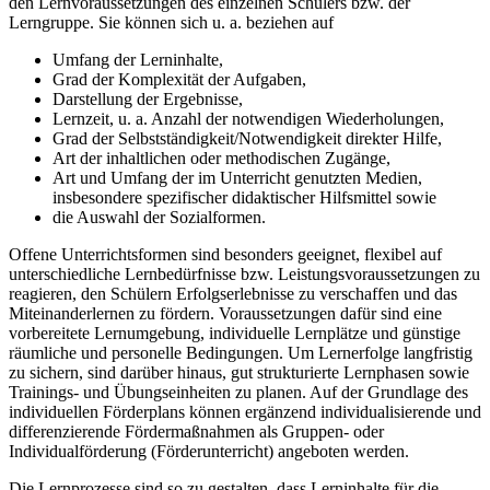
den Lernvoraussetzungen des einzelnen Schülers bzw. der
Lerngruppe. Sie können sich u. a. beziehen auf
Umfang der Lerninhalte,
Grad der Komplexität der Aufgaben,
Darstellung der Ergebnisse,
Lernzeit, u. a. Anzahl der notwendigen Wiederholungen,
Grad der Selbstständigkeit/Notwendigkeit direkter Hilfe,
Art der inhaltlichen oder methodischen Zugänge,
Art und Umfang der im Unterricht genutzten Medien,
insbesondere spezifischer didaktischer Hilfsmittel sowie
die Auswahl der Sozialformen.
Offene Unterrichtsformen sind besonders geeignet, flexibel auf
unterschiedliche Lernbedürfnisse bzw. Leistungsvoraussetzungen zu
reagieren, den Schülern Erfolgserlebnisse zu verschaffen und das
Miteinanderlernen zu fördern. Voraussetzungen dafür sind eine
vorbereitete Lernumgebung, individuelle Lernplätze und günstige
räumliche und personelle Bedingungen. Um Lernerfolge langfristig
zu sichern, sind darüber hinaus, gut strukturierte Lernphasen sowie
Trainings- und Übungseinheiten zu planen. Auf der Grundlage des
individuellen Förderplans können ergänzend individualisierende und
differenzierende Fördermaßnahmen als Gruppen- oder
Individualförderung (Förderunterricht) angeboten werden.
Die Lernprozesse sind so zu gestalten, dass Lerninhalte für die