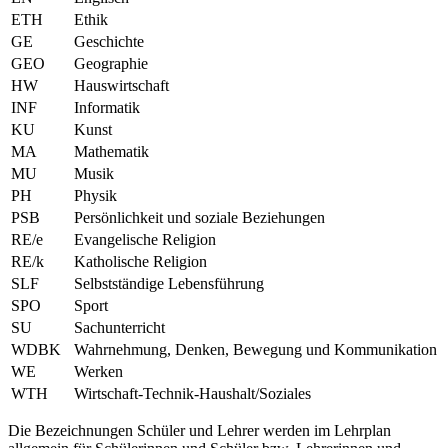
ETH
Ethik
GE
Geschichte
GEO
Geographie
HW
Hauswirtschaft
INF
Informatik
KU
Kunst
MA
Mathematik
MU
Musik
PH
Physik
PSB
Persönlichkeit und soziale Beziehungen
RE/e
Evangelische Religion
RE/k
Katholische Religion
SLF
Selbstständige Lebensführung
SPO
Sport
SU
Sachunterricht
WDBK
Wahrnehmung, Denken, Bewegung und Kommunikation
WE
Werken
WTH
Wirtschaft-Technik-Haushalt/Soziales
Die Bezeichnungen Schüler und Lehrer werden im Lehrplan