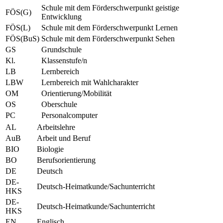
Schule mit dem Förderschwerpunkt geistige
FÖS(G)
Entwicklung
FÖS(L)
Schule mit dem Förderschwerpunkt Lernen
FÖS(BuS)
Schule mit dem Förderschwerpunkt Sehen
GS
Grundschule
Kl.
Klassenstufe/n
LB
Lernbereich
LBW
Lernbereich mit Wahlcharakter
OM
Orientierung/Mobilität
OS
Oberschule
PC
Personalcomputer
AL
Arbeitslehre
AuB
Arbeit und Beruf
BIO
Biologie
BO
Berufsorientierung
DE
Deutsch
DE-
Deutsch-Heimatkunde/Sachunterricht
HKS
DE-
Deutsch-Heimatkunde/Sachunterricht
HKS
EN
Englisch