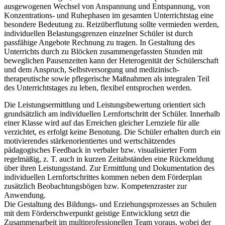
ausgewogenen Wechsel von Anspannung und Entspannung, von
Konzentrations- und Ruhephasen im gesamten Unterrichtstag eine
besondere Bedeutung zu. Reizüberflutung sollte vermieden werden,
individuellen Belastungsgrenzen einzelner Schüler ist durch
passfähige Angebote Rechnung zu tragen. In Gestaltung des
Unterrichts durch zu Blöcken zusammengefassten Stunden mit
beweglichen Pausenzeiten kann der Heterogenität der Schülerschaft
und dem Anspruch, Selbstversorgung und medizinisch-
therapeutische sowie pflegerische Maßnahmen als integralen Teil
des Unterrichtstages zu leben, flexibel entsprochen werden.
Die Leistungsermittlung und Leistungsbewertung orientiert sich
grundsätzlich am individuellen Lernfortschritt der Schüler. Innerhalb
einer Klasse wird auf das Erreichen gleicher Lernziele für alle
verzichtet, es erfolgt keine Benotung. Die Schüler erhalten durch ein
motivierendes stärkenorientiertes und wertschätzendes
pädagogisches Feedback in verbaler bzw. visualisierter Form
regelmäßig, z. T. auch in kurzen Zeitabständen eine Rückmeldung
über ihren Leistungsstand. Zur Ermittlung und Dokumentation des
individuellen Lernfortschrittes kommen neben dem Förderplan
zusätzlich Beobachtungsbögen bzw. Kompetenzraster zur
Anwendung.
Die Gestaltung des Bildungs- und Erziehungsprozesses an Schulen
mit dem Förderschwerpunkt geistige Entwicklung setzt die
Zusammenarbeit im multiprofessionellen Team voraus, wobei der