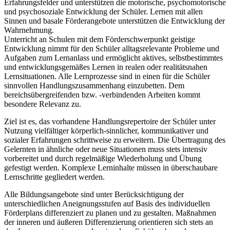
Erfahrungsfelder und unterstützen die motorische, psychomotorische
und psychosoziale Entwicklung der Schüler. Lernen mit allen
Sinnen und basale Förderangebote unterstützen die Entwicklung der
Wahrnehmung.
Unterricht an Schulen mit dem Förderschwerpunkt geistige
Entwicklung nimmt für den Schüler alltagsrelevante Probleme und
Aufgaben zum Lernanlass und ermöglicht aktives, selbstbestimmtes
und entwicklungsgemäßes Lernen in realen oder realitätsnahen
Lernsituationen. Alle Lernprozesse sind in einen für die Schüler
sinnvollen Handlungszusammenhang einzubetten. Dem
bereichsübergreifenden bzw. -verbindenden Arbeiten kommt
besondere Relevanz zu.
Ziel ist es, das vorhandene Handlungsrepertoire der Schüler unter
Nutzung vielfältiger körperlich-sinnlicher, kommunikativer und
sozialer Erfahrungen schrittweise zu erweitern. Die Übertragung des
Gelernten in ähnliche oder neue Situationen muss stets intensiv
vorbereitet und durch regelmäßige Wiederholung und Übung
gefestigt werden. Komplexe Lerninhalte müssen in überschaubare
Lernschritte gegliedert werden.
Alle Bildungsangebote sind unter Berücksichtigung der
unterschiedlichen Aneignungsstufen auf Basis des individuellen
Förderplans differenziert zu planen und zu gestalten. Maßnahmen
der inneren und äußeren Differenzierung orientieren sich stets an