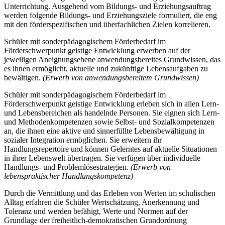
Unterrichtung. Ausgehend vom Bildungs- und Erziehungsauftrag
werden folgende Bildungs- und Erziehungsziele formuliert, die eng
mit den förderspezifischen und überfachlichen Zielen korrelieren.
Schüler mit sonderpädagogischem Förderbedarf im
Förderschwerpunkt geistige Entwicklung erwerben auf der
jeweiligen Aneignungsebene anwendungsbereites Grundwissen, das
es ihnen ermöglicht, aktuelle und zukünftige Lebensaufgaben zu
bewältigen.
(Erwerb von anwendungsbereitem Grundwissen)
Schüler mit sonderpädagogischem Förderbedarf im
Förderschwerpunkt geistige Entwicklung erleben sich in allen Lern-
und Lebensbereichen als handelnde Personen. Sie eignen sich Lern-
und Methodenkompetenzen sowie Selbst- und Sozialkompetenzen
an, die ihnen eine aktive und sinnerfüllte Lebensbewältigung in
sozialer Integration ermöglichen. Sie erweitern ihr
Handlungsrepertoire und können Gelerntes auf aktuelle Situationen
in ihrer Lebenswelt übertragen. Sie verfügen über individuelle
Handlungs- und Problemlösestrategien.
(Erwerb von
lebenspraktischer Handlungskompetenz)
Durch die Vermittlung und das Erleben von Werten im schulischen
Alltag erfahren die Schüler Wertschätzung, Anerkennung und
Toleranz und werden befähigt, Werte und Normen auf der
Grundlage der freiheitlich-demokratischen Grundordnung