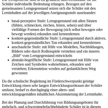
Schüler individuelle Bedeutung erlangen. Bezogen auf den
gemeinsamen Lerngegenstand setzen sich die Schüler mit den
Lerninhalten auf der jeweiligen Aneignungsstufe auseinander:
basal-perzeptive Stufe: Lerngegenstand mit allen Sinnen
(fühlen, schmecken, riechen, hören, sehen) und über
vielfältige Formen der Bewegung (sich selbst bewegen oder
bewegt werden) erkunden und kennenlernen
konkret-gegenständliche Stufe: Lerngegenstand durch aktives,
konkret-gegenständliches Tun erkunden und kennenlernen
anschauliche Stufe: mit Hilfe von Modellen, Nachbildungen,
Bildern oder durch Rollenspiele verstehen und ein inneres
„Bild“ vom Lerngegenstand entwickeln
abstrakt-begriffliche Stufe: Lerngegenstand mit Hilfe von
Zeichen und Symbolen wahrnehmen, erkunden und
verstehen; Erkenntnisse werden auf gedanklichem Weg
gewonnen
Da die schulische Begleitung im Förderschwerpunkt geistige
Entwicklung einen sehr langen Entwicklungszeitraum der Schüler
umfasst, bedarf es durchgängig einer alters- und
entwicklungsgemäßen inhaltlichen Akzentuierung der Lerninhalte.
Bei der Planung und Durchführung von Bildungsangeboten für
mehrfach- und schwerstmehrfachbehinderte Schüler ist in diesem