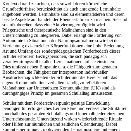
Kontext darauf zu achten, dass sowohl deren körperliche
Grundbedürfnisse berücksichtigt als auch anregende Lerninhalte
angeboten werden. Lerninhalte sind zu elementarisieren und deren
basale Aspekte auf handelnder Ebene erfahrbar zu machen. Sie sind
so aufzubereiten, dass eine Aktivierung ermöglicht wird.
Pflegerische und therapeutische Maßnahmen sind in den
Unterrichtsalltag zu integrieren. Dabei erlangt die Förderung von
Autonomie in Situationen der Nahrungsaufnahme sowie bei der
Verrichtung existenzieller Körperfunktionen eine hohe Bedeutung.
Art und Umfang des sonderpädagogischen Förderbedarfs dieser
Schüler erfordern Bezugspersonen, die sich pädagogisch
verantwortungsvoll in allen Lernsituationen auf sie einstellen.
Dies umfasst neben Empathie u. a. die Fähigkeit zum genauen
Beobachten, die Fähigkeit zur Interpretation individueller
Ausdrucksmöglichkeiten der Schüler und die Bereitschaft, das
eigene Kommunikationsverhalten ständig zu reflektieren.
Maßnahmen zur Unterstützten Kommunikation (UK) sind als
durchgängiges Prinzip im gesamten Schulalltag umzusetzen.
Schüler mit dem Förderschwerpunkt geistige Entwicklung
benötigen für erfolgreiches Lernen klare und verlässliche Strukturen
innerhalb des gesamten Schulalltags und innerhalb jeder einzelnen
Unterrichtsstunde. Unterstützend wirken wiederkehrende Rituale
oder Hilfen zur räumlichen und zeitlichen Orientierung. Dabei
kommt einer ruhigen, motivierenden Lernatmosphäre mit einem