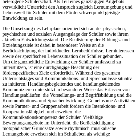
heterogene Schülerschaft. Als Teil eines ganztägigen Angebots
verwirklicht Unterricht den Anspruch zugleich Lernumgebung und
Lebenswelt für Schüler mit dem Förderschwerpunkt geistige
Entwicklung zu sein.
Die Umsetzung des Lehrplans orientiert sich an der physischen,
psychischen und sozialen Ausgangslage der Schüler sowie ihrem
aktuellen Entwicklungsstand. Die Realisierung der Bildungs- und
Erziehungsziele ist dabei in besonderer Weise an die
Berücksichtigung der individuellen Lernbedürfnisse, Lerninteressen
sowie der spezifischen Lebenssituation der Schüler gebunden.
Um die ganzheitliche Entwicklung der Schüler umfassend zu
unterstützen, ist eine durchgängige Beachtung der
förderspezifischen Ziele erforderlich. Während des gesamten
Unterrichtstages sind Kommunikations- und Sprechanlässe situativ
zu initiieren. Handlungsbegleitendes und handlungsleitendes
Kommunizieren unterstützt in besonderer Weise das Erfassen von
Handlungsabläufen, die Vorstellungs- und Begriffsbildung und die
Kommunikations- und Sprachentwicklung. Gemeinsame Aktivitäten
sowie Partner- und Gruppenarbeit fördern die Interaktions- und
Kooperationsfähigkeit und erweitern die
Kommunikationskompetenz der Schüler. Vielfältige
Bewegungsangebote im Unterricht, die Berücksichtigung
motopädischer Grundsätze sowie rhythmisch-musikalische
Lernangebote erweisen sich im Schulleben als wichtige