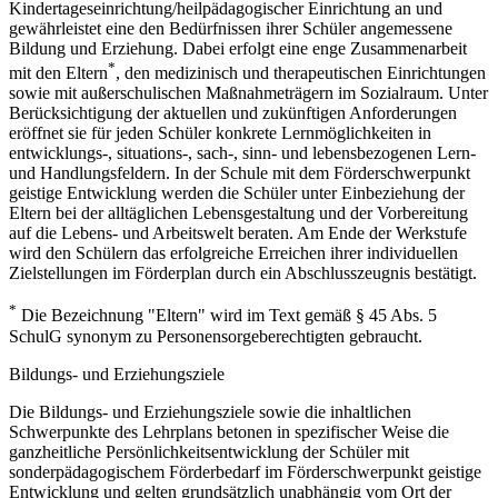
Kindertageseinrichtung/heilpädagogischer Einrichtung an und
gewährleistet eine den Bedürfnissen ihrer Schüler angemessene
Bildung und Erziehung. Dabei erfolgt eine enge Zusammenarbeit
*
mit den Eltern
, den medizinisch und therapeutischen Einrichtungen
sowie mit außerschulischen Maßnahmeträgern im Sozialraum. Unter
Berücksichtigung der aktuellen und zukünftigen Anforderungen
eröffnet sie für jeden Schüler konkrete Lernmöglichkeiten in
entwicklungs-, situations-, sach-, sinn- und lebensbezogenen Lern-
und Handlungsfeldern. In der Schule mit dem Förderschwerpunkt
geistige Entwicklung werden die Schüler unter Einbeziehung der
Eltern bei der alltäglichen Lebensgestaltung und der Vorbereitung
auf die Lebens- und Arbeitswelt beraten. Am Ende der Werkstufe
wird den Schülern das erfolgreiche Erreichen ihrer individuellen
Zielstellungen im Förderplan durch ein Abschlusszeugnis bestätigt.
*
Die Bezeichnung "Eltern" wird im Text gemäß § 45 Abs. 5
SchulG synonym zu Personensorgeberechtigten gebraucht.
Bildungs- und Erziehungsziele
Die Bildungs- und Erziehungsziele sowie die inhaltlichen
Schwerpunkte des Lehrplans betonen in spezifischer Weise die
ganzheitliche Persönlichkeitsentwicklung der Schüler mit
sonderpädagogischem Förderbedarf im Förderschwerpunkt geistige
Entwicklung und gelten grundsätzlich unabhängig vom Ort der