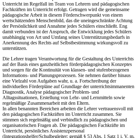
Unterricht im Regelfall im Team von Lehrern und pädagogischen
Fachkräften im Unterricht erfolgt. Getragen wird die gemeinsame
pädagogische Arbeit in diesem Förderschwerpunkt von einem
wertschätzenden Menschenbild, das die uneingeschränkte Achtung
der Persönlichkeit und Annahme jedes Schülers einschließt. Eng
damit verbunden ist der Anspruch, die Entwicklung jedes Schülers
unabhängig von Art und Umfang seines Unterstützungsbedarfs in
Anerkennung des Rechts auf Selbstbestimmung wirkungsvoll zu
unterstützen.
Die Lehrer tragen Verantwortung für die Gestaltung des Unterrichts
auf der Basis eines ganzheitlichen förderpädagogischen Konzeptes
und sorgen für die Kontinuität von klassen- und stufenbezogenen
Informations- und Planungsprozessen. Sie nehmen darüber hinaus
eine Vielzahl von Aufgaben wahr, u. a. Fortschreibung der
individuellen Förderpläne auf Grundlage der unterrichtsimmanenten
Diagnostik, Analyse pädagogischer Problem- und
Alltagssituationen, Erstellung von Lehr- und Lernmitteln sowie
regelmäßige Zusammenarbeit mit den Eltern.
In allen benannten Bereichen arbeiten die Lehrer vertrauensvoll mit
den pädagogischen Fachkräften im Unterricht zusammen. Sie
stimmen sich regelmäßig und verbindlich zu pädagogischen und
organisatorischen Fragen ab. Die pädagogischen Fachkräfte im
Unterricht, persönliches Assistenzpersonal
(Integrationshelfer/Schulbegleiter; gemäß § 53 Abs. 1 Satz 1 i. V. m.