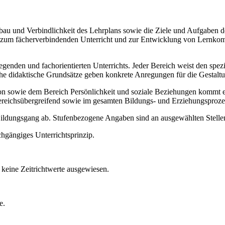
Aufbau und Verbindlichkeit des Lehrplans sowie die Ziele und Aufgaben
ise zum fächerverbindenden Unterricht und zur Entwicklung von Lernko
legenden und fachorientierten Unterrichts. Jeder Bereich weist den spe
sche didaktische Grundsätze geben konkrete Anregungen für die Gestalt
ie dem Bereich Persönlichkeit und soziale Beziehungen kommt ein b
ereichsübergreifend sowie im gesamten Bildungs- und Erziehungsproze
 Bildungsgang ab. Stufenbezogene Angaben sind an ausgewählten Stellen
chgängiges Unterrichtsprinzip.
keine Zeitrichtwerte ausgewiesen.
e.