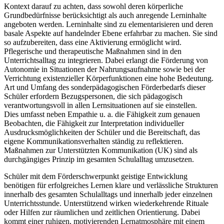
Kontext darauf zu achten, dass sowohl deren körperliche
Grundbedürfnisse berücksichtigt als auch anregende Lerninhalte
angeboten werden. Lerninhalte sind zu elementarisieren und deren
basale Aspekte auf handelnder Ebene erfahrbar zu machen. Sie sind
so aufzubereiten, dass eine Aktivierung ermöglicht wird.
Pflegerische und therapeutische Maßnahmen sind in den
Unterrichtsalltag zu integrieren. Dabei erlangt die Förderung von
Autonomie in Situationen der Nahrungsaufnahme sowie bei der
Verrichtung existenzieller Körperfunktionen eine hohe Bedeutung.
Art und Umfang des sonderpädagogischen Förderbedarfs dieser
Schüler erfordern Bezugspersonen, die sich pädagogisch
verantwortungsvoll in allen Lernsituationen auf sie einstellen.
Dies umfasst neben Empathie u. a. die Fähigkeit zum genauen
Beobachten, die Fähigkeit zur Interpretation individueller
Ausdrucksmöglichkeiten der Schüler und die Bereitschaft, das
eigene Kommunikationsverhalten ständig zu reflektieren.
Maßnahmen zur Unterstützten Kommunikation (UK) sind als
durchgängiges Prinzip im gesamten Schulalltag umzusetzen.
Schüler mit dem Förderschwerpunkt geistige Entwicklung
benötigen für erfolgreiches Lernen klare und verlässliche Strukturen
innerhalb des gesamten Schulalltags und innerhalb jeder einzelnen
Unterrichtsstunde. Unterstützend wirken wiederkehrende Rituale
oder Hilfen zur räumlichen und zeitlichen Orientierung. Dabei
kommt einer ruhigen, motivierenden Lernatmosphäre mit einem