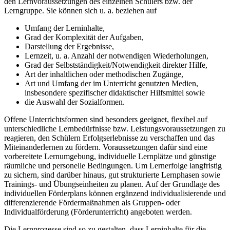
den Lernvoraussetzungen des einzelnen Schülers bzw. der
Lerngruppe. Sie können sich u. a. beziehen auf
Umfang der Lerninhalte,
Grad der Komplexität der Aufgaben,
Darstellung der Ergebnisse,
Lernzeit, u. a. Anzahl der notwendigen Wiederholungen,
Grad der Selbstständigkeit/Notwendigkeit direkter Hilfe,
Art der inhaltlichen oder methodischen Zugänge,
Art und Umfang der im Unterricht genutzten Medien,
insbesondere spezifischer didaktischer Hilfsmittel sowie
die Auswahl der Sozialformen.
Offene Unterrichtsformen sind besonders geeignet, flexibel auf
unterschiedliche Lernbedürfnisse bzw. Leistungsvoraussetzungen zu
reagieren, den Schülern Erfolgserlebnisse zu verschaffen und das
Miteinanderlernen zu fördern. Voraussetzungen dafür sind eine
vorbereitete Lernumgebung, individuelle Lernplätze und günstige
räumliche und personelle Bedingungen. Um Lernerfolge langfristig
zu sichern, sind darüber hinaus, gut strukturierte Lernphasen sowie
Trainings- und Übungseinheiten zu planen. Auf der Grundlage des
individuellen Förderplans können ergänzend individualisierende und
differenzierende Fördermaßnahmen als Gruppen- oder
Individualförderung (Förderunterricht) angeboten werden.
Die Lernprozesse sind so zu gestalten, dass Lerninhalte für die