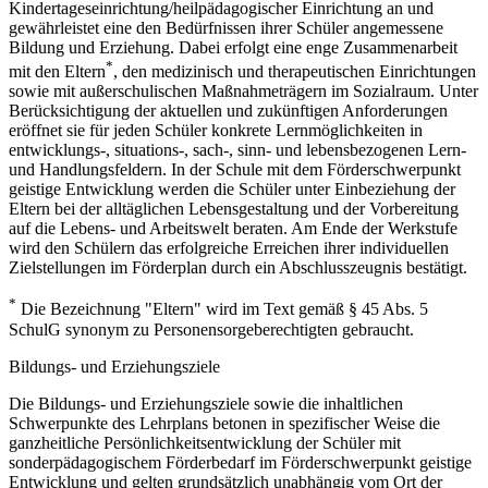
Kindertageseinrichtung/heilpädagogischer Einrichtung an und
gewährleistet eine den Bedürfnissen ihrer Schüler angemessene
Bildung und Erziehung. Dabei erfolgt eine enge Zusammenarbeit
*
mit den Eltern
, den medizinisch und therapeutischen Einrichtungen
sowie mit außerschulischen Maßnahmeträgern im Sozialraum. Unter
Berücksichtigung der aktuellen und zukünftigen Anforderungen
eröffnet sie für jeden Schüler konkrete Lernmöglichkeiten in
entwicklungs-, situations-, sach-, sinn- und lebensbezogenen Lern-
und Handlungsfeldern. In der Schule mit dem Förderschwerpunkt
geistige Entwicklung werden die Schüler unter Einbeziehung der
Eltern bei der alltäglichen Lebensgestaltung und der Vorbereitung
auf die Lebens- und Arbeitswelt beraten. Am Ende der Werkstufe
wird den Schülern das erfolgreiche Erreichen ihrer individuellen
Zielstellungen im Förderplan durch ein Abschlusszeugnis bestätigt.
*
Die Bezeichnung "Eltern" wird im Text gemäß § 45 Abs. 5
SchulG synonym zu Personensorgeberechtigten gebraucht.
Bildungs- und Erziehungsziele
Die Bildungs- und Erziehungsziele sowie die inhaltlichen
Schwerpunkte des Lehrplans betonen in spezifischer Weise die
ganzheitliche Persönlichkeitsentwicklung der Schüler mit
sonderpädagogischem Förderbedarf im Förderschwerpunkt geistige
Entwicklung und gelten grundsätzlich unabhängig vom Ort der