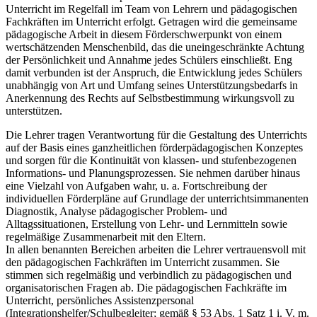
Unterricht im Regelfall im Team von Lehrern und pädagogischen
Fachkräften im Unterricht erfolgt. Getragen wird die gemeinsame
pädagogische Arbeit in diesem Förderschwerpunkt von einem
wertschätzenden Menschenbild, das die uneingeschränkte Achtung
der Persönlichkeit und Annahme jedes Schülers einschließt. Eng
damit verbunden ist der Anspruch, die Entwicklung jedes Schülers
unabhängig von Art und Umfang seines Unterstützungsbedarfs in
Anerkennung des Rechts auf Selbstbestimmung wirkungsvoll zu
unterstützen.
Die Lehrer tragen Verantwortung für die Gestaltung des Unterrichts
auf der Basis eines ganzheitlichen förderpädagogischen Konzeptes
und sorgen für die Kontinuität von klassen- und stufenbezogenen
Informations- und Planungsprozessen. Sie nehmen darüber hinaus
eine Vielzahl von Aufgaben wahr, u. a. Fortschreibung der
individuellen Förderpläne auf Grundlage der unterrichtsimmanenten
Diagnostik, Analyse pädagogischer Problem- und
Alltagssituationen, Erstellung von Lehr- und Lernmitteln sowie
regelmäßige Zusammenarbeit mit den Eltern.
In allen benannten Bereichen arbeiten die Lehrer vertrauensvoll mit
den pädagogischen Fachkräften im Unterricht zusammen. Sie
stimmen sich regelmäßig und verbindlich zu pädagogischen und
organisatorischen Fragen ab. Die pädagogischen Fachkräfte im
Unterricht, persönliches Assistenzpersonal
(Integrationshelfer/Schulbegleiter; gemäß § 53 Abs. 1 Satz 1 i. V. m.