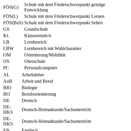
Schule mit dem Förderschwerpunkt geistige
FÖS(G)
Entwicklung
FÖS(L)
Schule mit dem Förderschwerpunkt Lernen
FÖS(BuS)
Schule mit dem Förderschwerpunkt Sehen
GS
Grundschule
Kl.
Klassenstufe/n
LB
Lernbereich
LBW
Lernbereich mit Wahlcharakter
OM
Orientierung/Mobilität
OS
Oberschule
PC
Personalcomputer
AL
Arbeitslehre
AuB
Arbeit und Beruf
BIO
Biologie
BO
Berufsorientierung
DE
Deutsch
DE-
Deutsch-Heimatkunde/Sachunterricht
HKS
DE-
Deutsch-Heimatkunde/Sachunterricht
HKS
EN
Englisch