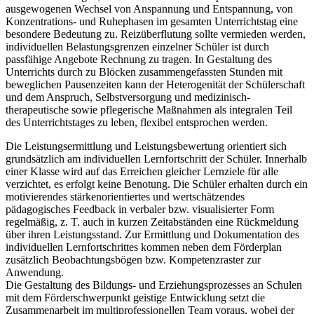
ausgewogenen Wechsel von Anspannung und Entspannung, von
Konzentrations- und Ruhephasen im gesamten Unterrichtstag eine
besondere Bedeutung zu. Reizüberflutung sollte vermieden werden,
individuellen Belastungsgrenzen einzelner Schüler ist durch
passfähige Angebote Rechnung zu tragen. In Gestaltung des
Unterrichts durch zu Blöcken zusammengefassten Stunden mit
beweglichen Pausenzeiten kann der Heterogenität der Schülerschaft
und dem Anspruch, Selbstversorgung und medizinisch-
therapeutische sowie pflegerische Maßnahmen als integralen Teil
des Unterrichtstages zu leben, flexibel entsprochen werden.
Die Leistungsermittlung und Leistungsbewertung orientiert sich
grundsätzlich am individuellen Lernfortschritt der Schüler. Innerhalb
einer Klasse wird auf das Erreichen gleicher Lernziele für alle
verzichtet, es erfolgt keine Benotung. Die Schüler erhalten durch ein
motivierendes stärkenorientiertes und wertschätzendes
pädagogisches Feedback in verbaler bzw. visualisierter Form
regelmäßig, z. T. auch in kurzen Zeitabständen eine Rückmeldung
über ihren Leistungsstand. Zur Ermittlung und Dokumentation des
individuellen Lernfortschrittes kommen neben dem Förderplan
zusätzlich Beobachtungsbögen bzw. Kompetenzraster zur
Anwendung.
Die Gestaltung des Bildungs- und Erziehungsprozesses an Schulen
mit dem Förderschwerpunkt geistige Entwicklung setzt die
Zusammenarbeit im multiprofessionellen Team voraus, wobei der