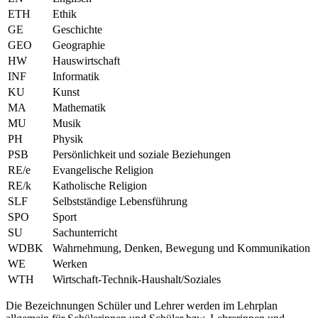
ETH
Ethik
GE
Geschichte
GEO
Geographie
HW
Hauswirtschaft
INF
Informatik
KU
Kunst
MA
Mathematik
MU
Musik
PH
Physik
PSB
Persönlichkeit und soziale Beziehungen
RE/e
Evangelische Religion
RE/k
Katholische Religion
SLF
Selbstständige Lebensführung
SPO
Sport
SU
Sachunterricht
WDBK
Wahrnehmung, Denken, Bewegung und Kommunikation
WE
Werken
WTH
Wirtschaft-Technik-Haushalt/Soziales
Die Bezeichnungen Schüler und Lehrer werden im Lehrplan