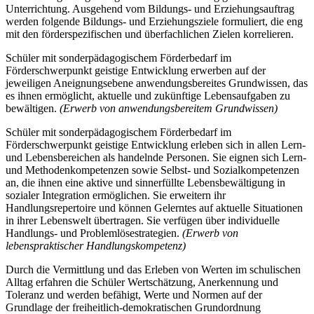
Unterrichtung. Ausgehend vom Bildungs- und Erziehungsauftrag
werden folgende Bildungs- und Erziehungsziele formuliert, die eng
mit den förderspezifischen und überfachlichen Zielen korrelieren.
Schüler mit sonderpädagogischem Förderbedarf im
Förderschwerpunkt geistige Entwicklung erwerben auf der
jeweiligen Aneignungsebene anwendungsbereites Grundwissen, das
es ihnen ermöglicht, aktuelle und zukünftige Lebensaufgaben zu
bewältigen.
(Erwerb von anwendungsbereitem Grundwissen)
Schüler mit sonderpädagogischem Förderbedarf im
Förderschwerpunkt geistige Entwicklung erleben sich in allen Lern-
und Lebensbereichen als handelnde Personen. Sie eignen sich Lern-
und Methodenkompetenzen sowie Selbst- und Sozialkompetenzen
an, die ihnen eine aktive und sinnerfüllte Lebensbewältigung in
sozialer Integration ermöglichen. Sie erweitern ihr
Handlungsrepertoire und können Gelerntes auf aktuelle Situationen
in ihrer Lebenswelt übertragen. Sie verfügen über individuelle
Handlungs- und Problemlösestrategien.
(Erwerb von
lebenspraktischer Handlungskompetenz)
Durch die Vermittlung und das Erleben von Werten im schulischen
Alltag erfahren die Schüler Wertschätzung, Anerkennung und
Toleranz und werden befähigt, Werte und Normen auf der
Grundlage der freiheitlich-demokratischen Grundordnung