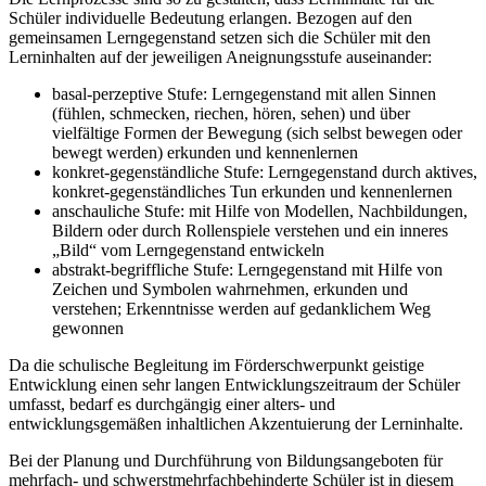
Schüler individuelle Bedeutung erlangen. Bezogen auf den
gemeinsamen Lerngegenstand setzen sich die Schüler mit den
Lerninhalten auf der jeweiligen Aneignungsstufe auseinander:
basal-perzeptive Stufe: Lerngegenstand mit allen Sinnen
(fühlen, schmecken, riechen, hören, sehen) und über
vielfältige Formen der Bewegung (sich selbst bewegen oder
bewegt werden) erkunden und kennenlernen
konkret-gegenständliche Stufe: Lerngegenstand durch aktives,
konkret-gegenständliches Tun erkunden und kennenlernen
anschauliche Stufe: mit Hilfe von Modellen, Nachbildungen,
Bildern oder durch Rollenspiele verstehen und ein inneres
„Bild“ vom Lerngegenstand entwickeln
abstrakt-begriffliche Stufe: Lerngegenstand mit Hilfe von
Zeichen und Symbolen wahrnehmen, erkunden und
verstehen; Erkenntnisse werden auf gedanklichem Weg
gewonnen
Da die schulische Begleitung im Förderschwerpunkt geistige
Entwicklung einen sehr langen Entwicklungszeitraum der Schüler
umfasst, bedarf es durchgängig einer alters- und
entwicklungsgemäßen inhaltlichen Akzentuierung der Lerninhalte.
Bei der Planung und Durchführung von Bildungsangeboten für
mehrfach- und schwerstmehrfachbehinderte Schüler ist in diesem