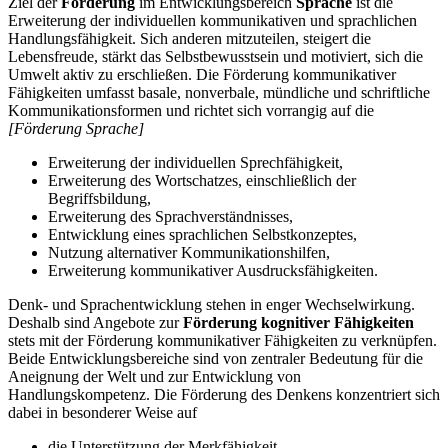
Ziel der
Förderung
im Entwicklungsbereich
Sprache
ist die
Erweiterung der individuellen kommunikativen und sprachlichen
Handlungsfähigkeit. Sich anderen mitzuteilen, steigert die
Lebensfreude, stärkt das Selbstbewusstsein und motiviert, sich die
Umwelt aktiv zu erschließen. Die Förderung kommunikativer
Fähigkeiten umfasst basale, nonverbale, mündliche und schriftliche
Kommunikationsformen und richtet sich vorrangig auf die
[Förderung Sprache]
Erweiterung der individuellen Sprechfähigkeit,
Erweiterung des Wortschatzes, einschließlich der
Begriffsbildung,
Erweiterung des Sprachverständnisses,
Entwicklung eines sprachlichen Selbstkonzeptes,
Nutzung alternativer Kommunikationshilfen,
Erweiterung kommunikativer Ausdrucksfähigkeiten.
Denk- und Sprachentwicklung stehen in enger Wechselwirkung.
Deshalb sind Angebote zur
Förderung kognitiver Fähigkeiten
stets mit der Förderung kommunikativer Fähigkeiten zu verknüpfen.
Beide Entwicklungsbereiche sind von zentraler Bedeutung für die
Aneignung der Welt und zur Entwicklung von
Handlungskompetenz. Die Förderung des Denkens konzentriert sich
dabei in besonderer Weise auf
die Unterstützung der Merkfähigkeit,