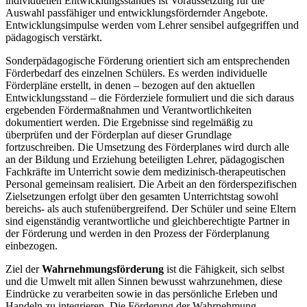
individuellen Entwicklungsstandes ist Voraussetzung für die
Auswahl passfähiger und entwicklungsfördernder Angebote.
Entwicklungsimpulse werden vom Lehrer sensibel aufgegriffen und
pädagogisch verstärkt.
Sonderpädagogische Förderung orientiert sich am entsprechenden
Förderbedarf des einzelnen Schülers. Es werden individuelle
Förderpläne erstellt, in denen – bezogen auf den aktuellen
Entwicklungsstand – die Förderziele formuliert und die sich daraus
ergebenden Fördermaßnahmen und Verantwortlichkeiten
dokumentiert werden. Die Ergebnisse sind regelmäßig zu
überprüfen und der Förderplan auf dieser Grundlage
fortzuschreiben. Die Umsetzung des Förderplanes wird durch alle
an der Bildung und Erziehung beteiligten Lehrer, pädagogischen
Fachkräfte im Unterricht sowie dem medizinisch-therapeutischen
Personal gemeinsam realisiert. Die Arbeit an den förderspezifischen
Zielsetzungen erfolgt über den gesamten Unterrichtstag sowohl
bereichs- als auch stufenübergreifend. Der Schüler und seine Eltern
sind eigenständig verantwortliche und gleichberechtigte Partner in
der Förderung und werden in den Prozess der Förderplanung
einbezogen.
Ziel der
Wahrnehmungsförderung
ist die Fähigkeit, sich selbst
und die Umwelt mit allen Sinnen bewusst wahrzunehmen, diese
Eindrücke zu verarbeiten sowie in das persönliche Erleben und
Handeln zu integrieren. Die Förderung der Wahrnehmung