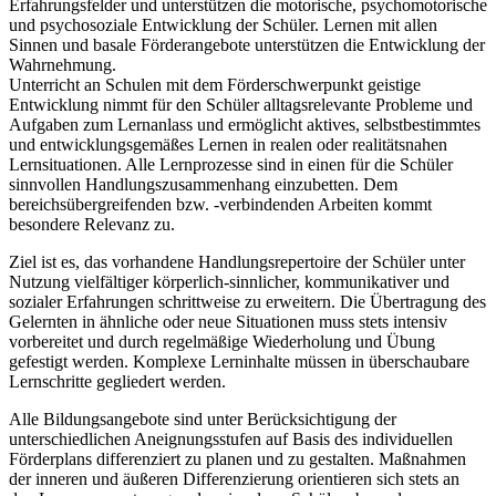
Erfahrungsfelder und unterstützen die motorische, psychomotorische
und psychosoziale Entwicklung der Schüler. Lernen mit allen
Sinnen und basale Förderangebote unterstützen die Entwicklung der
Wahrnehmung.
Unterricht an Schulen mit dem Förderschwerpunkt geistige
Entwicklung nimmt für den Schüler alltagsrelevante Probleme und
Aufgaben zum Lernanlass und ermöglicht aktives, selbstbestimmtes
und entwicklungsgemäßes Lernen in realen oder realitätsnahen
Lernsituationen. Alle Lernprozesse sind in einen für die Schüler
sinnvollen Handlungszusammenhang einzubetten. Dem
bereichsübergreifenden bzw. -verbindenden Arbeiten kommt
besondere Relevanz zu.
Ziel ist es, das vorhandene Handlungsrepertoire der Schüler unter
Nutzung vielfältiger körperlich-sinnlicher, kommunikativer und
sozialer Erfahrungen schrittweise zu erweitern. Die Übertragung des
Gelernten in ähnliche oder neue Situationen muss stets intensiv
vorbereitet und durch regelmäßige Wiederholung und Übung
gefestigt werden. Komplexe Lerninhalte müssen in überschaubare
Lernschritte gegliedert werden.
Alle Bildungsangebote sind unter Berücksichtigung der
unterschiedlichen Aneignungsstufen auf Basis des individuellen
Förderplans differenziert zu planen und zu gestalten. Maßnahmen
der inneren und äußeren Differenzierung orientieren sich stets an