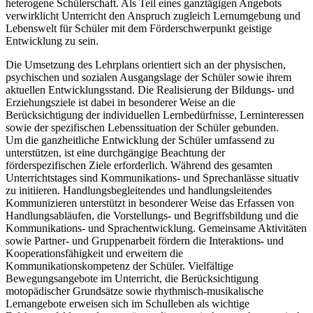
heterogene Schülerschaft. Als Teil eines ganztägigen Angebots
verwirklicht Unterricht den Anspruch zugleich Lernumgebung und
Lebenswelt für Schüler mit dem Förderschwerpunkt geistige
Entwicklung zu sein.
Die Umsetzung des Lehrplans orientiert sich an der physischen,
psychischen und sozialen Ausgangslage der Schüler sowie ihrem
aktuellen Entwicklungsstand. Die Realisierung der Bildungs- und
Erziehungsziele ist dabei in besonderer Weise an die
Berücksichtigung der individuellen Lernbedürfnisse, Lerninteressen
sowie der spezifischen Lebenssituation der Schüler gebunden.
Um die ganzheitliche Entwicklung der Schüler umfassend zu
unterstützen, ist eine durchgängige Beachtung der
förderspezifischen Ziele erforderlich. Während des gesamten
Unterrichtstages sind Kommunikations- und Sprechanlässe situativ
zu initiieren. Handlungsbegleitendes und handlungsleitendes
Kommunizieren unterstützt in besonderer Weise das Erfassen von
Handlungsabläufen, die Vorstellungs- und Begriffsbildung und die
Kommunikations- und Sprachentwicklung. Gemeinsame Aktivitäten
sowie Partner- und Gruppenarbeit fördern die Interaktions- und
Kooperationsfähigkeit und erweitern die
Kommunikationskompetenz der Schüler. Vielfältige
Bewegungsangebote im Unterricht, die Berücksichtigung
motopädischer Grundsätze sowie rhythmisch-musikalische
Lernangebote erweisen sich im Schulleben als wichtige