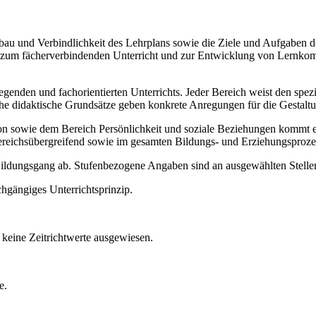
Aufbau und Verbindlichkeit des Lehrplans sowie die Ziele und Aufgaben
ise zum fächerverbindenden Unterricht und zur Entwicklung von Lernko
legenden und fachorientierten Unterrichts. Jeder Bereich weist den spe
sche didaktische Grundsätze geben konkrete Anregungen für die Gestalt
ie dem Bereich Persönlichkeit und soziale Beziehungen kommt ein b
ereichsübergreifend sowie im gesamten Bildungs- und Erziehungsproze
 Bildungsgang ab. Stufenbezogene Angaben sind an ausgewählten Stellen
chgängiges Unterrichtsprinzip.
keine Zeitrichtwerte ausgewiesen.
e.