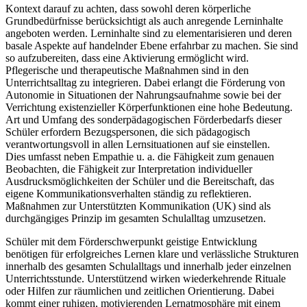
Kontext darauf zu achten, dass sowohl deren körperliche
Grundbedürfnisse berücksichtigt als auch anregende Lerninhalte
angeboten werden. Lerninhalte sind zu elementarisieren und deren
basale Aspekte auf handelnder Ebene erfahrbar zu machen. Sie sind
so aufzubereiten, dass eine Aktivierung ermöglicht wird.
Pflegerische und therapeutische Maßnahmen sind in den
Unterrichtsalltag zu integrieren. Dabei erlangt die Förderung von
Autonomie in Situationen der Nahrungsaufnahme sowie bei der
Verrichtung existenzieller Körperfunktionen eine hohe Bedeutung.
Art und Umfang des sonderpädagogischen Förderbedarfs dieser
Schüler erfordern Bezugspersonen, die sich pädagogisch
verantwortungsvoll in allen Lernsituationen auf sie einstellen.
Dies umfasst neben Empathie u. a. die Fähigkeit zum genauen
Beobachten, die Fähigkeit zur Interpretation individueller
Ausdrucksmöglichkeiten der Schüler und die Bereitschaft, das
eigene Kommunikationsverhalten ständig zu reflektieren.
Maßnahmen zur Unterstützten Kommunikation (UK) sind als
durchgängiges Prinzip im gesamten Schulalltag umzusetzen.
Schüler mit dem Förderschwerpunkt geistige Entwicklung
benötigen für erfolgreiches Lernen klare und verlässliche Strukturen
innerhalb des gesamten Schulalltags und innerhalb jeder einzelnen
Unterrichtsstunde. Unterstützend wirken wiederkehrende Rituale
oder Hilfen zur räumlichen und zeitlichen Orientierung. Dabei
kommt einer ruhigen, motivierenden Lernatmosphäre mit einem