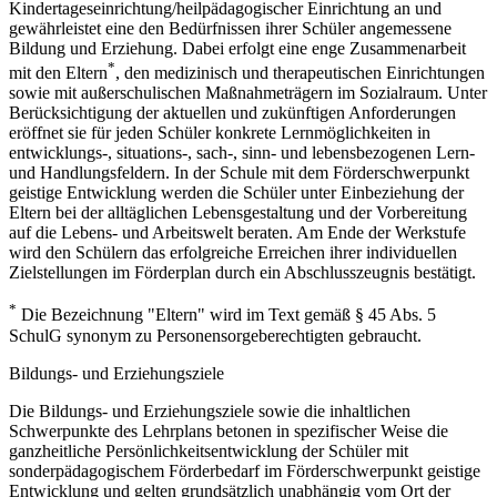
Kindertageseinrichtung/heilpädagogischer Einrichtung an und
gewährleistet eine den Bedürfnissen ihrer Schüler angemessene
Bildung und Erziehung. Dabei erfolgt eine enge Zusammenarbeit
*
mit den Eltern
, den medizinisch und therapeutischen Einrichtungen
sowie mit außerschulischen Maßnahmeträgern im Sozialraum. Unter
Berücksichtigung der aktuellen und zukünftigen Anforderungen
eröffnet sie für jeden Schüler konkrete Lernmöglichkeiten in
entwicklungs-, situations-, sach-, sinn- und lebensbezogenen Lern-
und Handlungsfeldern. In der Schule mit dem Förderschwerpunkt
geistige Entwicklung werden die Schüler unter Einbeziehung der
Eltern bei der alltäglichen Lebensgestaltung und der Vorbereitung
auf die Lebens- und Arbeitswelt beraten. Am Ende der Werkstufe
wird den Schülern das erfolgreiche Erreichen ihrer individuellen
Zielstellungen im Förderplan durch ein Abschlusszeugnis bestätigt.
*
Die Bezeichnung "Eltern" wird im Text gemäß § 45 Abs. 5
SchulG synonym zu Personensorgeberechtigten gebraucht.
Bildungs- und Erziehungsziele
Die Bildungs- und Erziehungsziele sowie die inhaltlichen
Schwerpunkte des Lehrplans betonen in spezifischer Weise die
ganzheitliche Persönlichkeitsentwicklung der Schüler mit
sonderpädagogischem Förderbedarf im Förderschwerpunkt geistige
Entwicklung und gelten grundsätzlich unabhängig vom Ort der