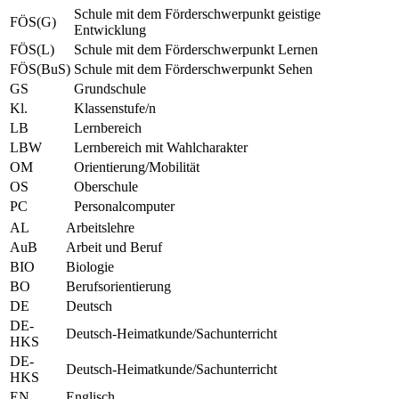
Schule mit dem Förderschwerpunkt geistige
FÖS(G)
Entwicklung
FÖS(L)
Schule mit dem Förderschwerpunkt Lernen
FÖS(BuS)
Schule mit dem Förderschwerpunkt Sehen
GS
Grundschule
Kl.
Klassenstufe/n
LB
Lernbereich
LBW
Lernbereich mit Wahlcharakter
OM
Orientierung/Mobilität
OS
Oberschule
PC
Personalcomputer
AL
Arbeitslehre
AuB
Arbeit und Beruf
BIO
Biologie
BO
Berufsorientierung
DE
Deutsch
DE-
Deutsch-Heimatkunde/Sachunterricht
HKS
DE-
Deutsch-Heimatkunde/Sachunterricht
HKS
EN
Englisch