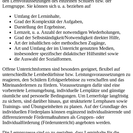
den Lernvoraussetzungen des einzelnen Schülers bzw. der
Lerngruppe. Sie können sich u. a. beziehen auf
Umfang der Lerninhalte,
Grad der Komplexität der Aufgaben,
Darstellung der Ergebnisse,
Lernzeit, u. a. Anzahl der notwendigen Wiederholungen,
Grad der Selbstständigkeit/Notwendigkeit direkter Hilfe,
Art der inhaltlichen oder methodischen Zugänge,
Art und Umfang der im Unterricht genutzten Medien,
insbesondere spezifischer didaktischer Hilfsmittel sowie
die Auswahl der Sozialformen.
Offene Unterrichtsformen sind besonders geeignet, flexibel auf
unterschiedliche Lernbedürfnisse bzw. Leistungsvoraussetzungen zu
reagieren, den Schülern Erfolgserlebnisse zu verschaffen und das
Miteinanderlernen zu fördern. Voraussetzungen dafür sind eine
vorbereitete Lernumgebung, individuelle Lernplätze und günstige
räumliche und personelle Bedingungen. Um Lernerfolge langfristig
zu sichern, sind darüber hinaus, gut strukturierte Lernphasen sowie
Trainings- und Übungseinheiten zu planen. Auf der Grundlage des
individuellen Förderplans können ergänzend individualisierende und
differenzierende Fördermaßnahmen als Gruppen- oder
Individualförderung (Förderunterricht) angeboten werden.
Die Lernprozesse sind so zu gestalten, dass Lerninhalte für die