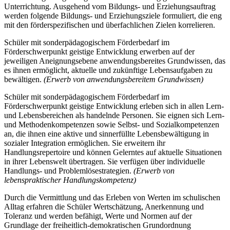
Unterrichtung. Ausgehend vom Bildungs- und Erziehungsauftrag
werden folgende Bildungs- und Erziehungsziele formuliert, die eng
mit den förderspezifischen und überfachlichen Zielen korrelieren.
Schüler mit sonderpädagogischem Förderbedarf im
Förderschwerpunkt geistige Entwicklung erwerben auf der
jeweiligen Aneignungsebene anwendungsbereites Grundwissen, das
es ihnen ermöglicht, aktuelle und zukünftige Lebensaufgaben zu
bewältigen.
(Erwerb von anwendungsbereitem Grundwissen)
Schüler mit sonderpädagogischem Förderbedarf im
Förderschwerpunkt geistige Entwicklung erleben sich in allen Lern-
und Lebensbereichen als handelnde Personen. Sie eignen sich Lern-
und Methodenkompetenzen sowie Selbst- und Sozialkompetenzen
an, die ihnen eine aktive und sinnerfüllte Lebensbewältigung in
sozialer Integration ermöglichen. Sie erweitern ihr
Handlungsrepertoire und können Gelerntes auf aktuelle Situationen
in ihrer Lebenswelt übertragen. Sie verfügen über individuelle
Handlungs- und Problemlösestrategien.
(Erwerb von
lebenspraktischer Handlungskompetenz)
Durch die Vermittlung und das Erleben von Werten im schulischen
Alltag erfahren die Schüler Wertschätzung, Anerkennung und
Toleranz und werden befähigt, Werte und Normen auf der
Grundlage der freiheitlich-demokratischen Grundordnung