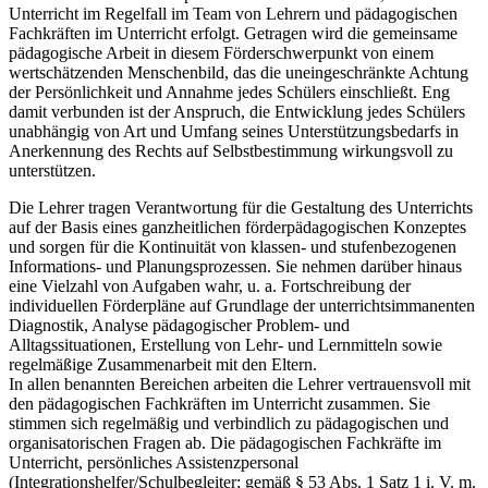
Unterricht im Regelfall im Team von Lehrern und pädagogischen
Fachkräften im Unterricht erfolgt. Getragen wird die gemeinsame
pädagogische Arbeit in diesem Förderschwerpunkt von einem
wertschätzenden Menschenbild, das die uneingeschränkte Achtung
der Persönlichkeit und Annahme jedes Schülers einschließt. Eng
damit verbunden ist der Anspruch, die Entwicklung jedes Schülers
unabhängig von Art und Umfang seines Unterstützungsbedarfs in
Anerkennung des Rechts auf Selbstbestimmung wirkungsvoll zu
unterstützen.
Die Lehrer tragen Verantwortung für die Gestaltung des Unterrichts
auf der Basis eines ganzheitlichen förderpädagogischen Konzeptes
und sorgen für die Kontinuität von klassen- und stufenbezogenen
Informations- und Planungsprozessen. Sie nehmen darüber hinaus
eine Vielzahl von Aufgaben wahr, u. a. Fortschreibung der
individuellen Förderpläne auf Grundlage der unterrichtsimmanenten
Diagnostik, Analyse pädagogischer Problem- und
Alltagssituationen, Erstellung von Lehr- und Lernmitteln sowie
regelmäßige Zusammenarbeit mit den Eltern.
In allen benannten Bereichen arbeiten die Lehrer vertrauensvoll mit
den pädagogischen Fachkräften im Unterricht zusammen. Sie
stimmen sich regelmäßig und verbindlich zu pädagogischen und
organisatorischen Fragen ab. Die pädagogischen Fachkräfte im
Unterricht, persönliches Assistenzpersonal
(Integrationshelfer/Schulbegleiter; gemäß § 53 Abs. 1 Satz 1 i. V. m.