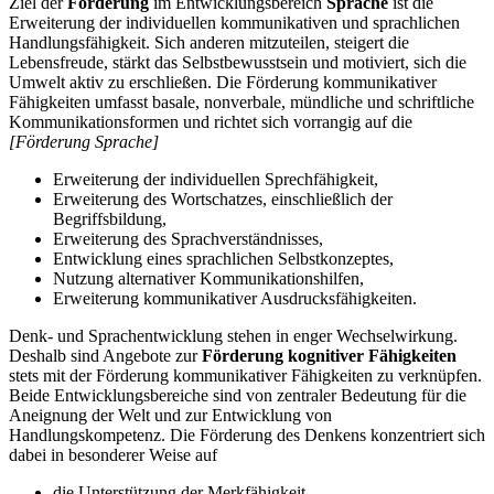
Ziel der
Förderung
im Entwicklungsbereich
Sprache
ist die
Erweiterung der individuellen kommunikativen und sprachlichen
Handlungsfähigkeit. Sich anderen mitzuteilen, steigert die
Lebensfreude, stärkt das Selbstbewusstsein und motiviert, sich die
Umwelt aktiv zu erschließen. Die Förderung kommunikativer
Fähigkeiten umfasst basale, nonverbale, mündliche und schriftliche
Kommunikationsformen und richtet sich vorrangig auf die
[Förderung Sprache]
Erweiterung der individuellen Sprechfähigkeit,
Erweiterung des Wortschatzes, einschließlich der
Begriffsbildung,
Erweiterung des Sprachverständnisses,
Entwicklung eines sprachlichen Selbstkonzeptes,
Nutzung alternativer Kommunikationshilfen,
Erweiterung kommunikativer Ausdrucksfähigkeiten.
Denk- und Sprachentwicklung stehen in enger Wechselwirkung.
Deshalb sind Angebote zur
Förderung kognitiver Fähigkeiten
stets mit der Förderung kommunikativer Fähigkeiten zu verknüpfen.
Beide Entwicklungsbereiche sind von zentraler Bedeutung für die
Aneignung der Welt und zur Entwicklung von
Handlungskompetenz. Die Förderung des Denkens konzentriert sich
dabei in besonderer Weise auf
die Unterstützung der Merkfähigkeit,