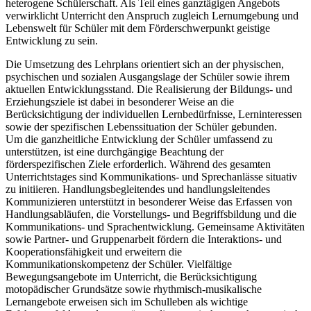
heterogene Schülerschaft. Als Teil eines ganztägigen Angebots
verwirklicht Unterricht den Anspruch zugleich Lernumgebung und
Lebenswelt für Schüler mit dem Förderschwerpunkt geistige
Entwicklung zu sein.
Die Umsetzung des Lehrplans orientiert sich an der physischen,
psychischen und sozialen Ausgangslage der Schüler sowie ihrem
aktuellen Entwicklungsstand. Die Realisierung der Bildungs- und
Erziehungsziele ist dabei in besonderer Weise an die
Berücksichtigung der individuellen Lernbedürfnisse, Lerninteressen
sowie der spezifischen Lebenssituation der Schüler gebunden.
Um die ganzheitliche Entwicklung der Schüler umfassend zu
unterstützen, ist eine durchgängige Beachtung der
förderspezifischen Ziele erforderlich. Während des gesamten
Unterrichtstages sind Kommunikations- und Sprechanlässe situativ
zu initiieren. Handlungsbegleitendes und handlungsleitendes
Kommunizieren unterstützt in besonderer Weise das Erfassen von
Handlungsabläufen, die Vorstellungs- und Begriffsbildung und die
Kommunikations- und Sprachentwicklung. Gemeinsame Aktivitäten
sowie Partner- und Gruppenarbeit fördern die Interaktions- und
Kooperationsfähigkeit und erweitern die
Kommunikationskompetenz der Schüler. Vielfältige
Bewegungsangebote im Unterricht, die Berücksichtigung
motopädischer Grundsätze sowie rhythmisch-musikalische
Lernangebote erweisen sich im Schulleben als wichtige