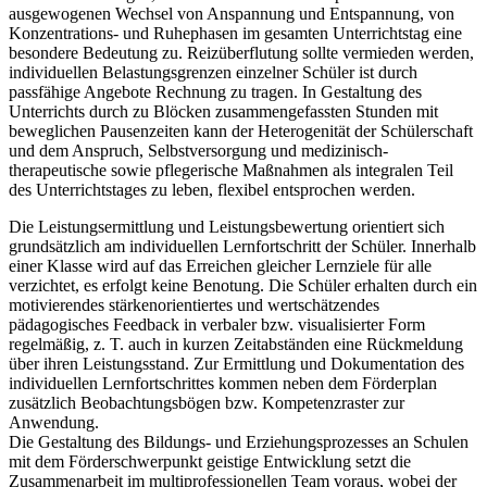
ausgewogenen Wechsel von Anspannung und Entspannung, von
Konzentrations- und Ruhephasen im gesamten Unterrichtstag eine
besondere Bedeutung zu. Reizüberflutung sollte vermieden werden,
individuellen Belastungsgrenzen einzelner Schüler ist durch
passfähige Angebote Rechnung zu tragen. In Gestaltung des
Unterrichts durch zu Blöcken zusammengefassten Stunden mit
beweglichen Pausenzeiten kann der Heterogenität der Schülerschaft
und dem Anspruch, Selbstversorgung und medizinisch-
therapeutische sowie pflegerische Maßnahmen als integralen Teil
des Unterrichtstages zu leben, flexibel entsprochen werden.
Die Leistungsermittlung und Leistungsbewertung orientiert sich
grundsätzlich am individuellen Lernfortschritt der Schüler. Innerhalb
einer Klasse wird auf das Erreichen gleicher Lernziele für alle
verzichtet, es erfolgt keine Benotung. Die Schüler erhalten durch ein
motivierendes stärkenorientiertes und wertschätzendes
pädagogisches Feedback in verbaler bzw. visualisierter Form
regelmäßig, z. T. auch in kurzen Zeitabständen eine Rückmeldung
über ihren Leistungsstand. Zur Ermittlung und Dokumentation des
individuellen Lernfortschrittes kommen neben dem Förderplan
zusätzlich Beobachtungsbögen bzw. Kompetenzraster zur
Anwendung.
Die Gestaltung des Bildungs- und Erziehungsprozesses an Schulen
mit dem Förderschwerpunkt geistige Entwicklung setzt die
Zusammenarbeit im multiprofessionellen Team voraus, wobei der