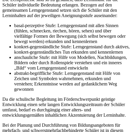
Schüler individuelle Bedeutung erlangen. Bezogen auf den
gemeinsamen Lerngegenstand setzen sich die Schüler mit den
Lerninhalten auf der jeweiligen Aneignungsstufe auseinander:
basal-perzeptive Stufe: Lerngegenstand mit allen Sinnen
(fühlen, schmecken, riechen, hören, sehen) und über
vielfältige Formen der Bewegung (sich selbst bewegen oder
bewegt werden) erkunden und kennenlernen
konkret-gegenständliche Stufe: Lerngegenstand durch aktives,
konkret-gegenständliches Tun erkunden und kennenlernen
anschauliche Stufe: mit Hilfe von Modellen, Nachbildungen,
Bildern oder durch Rollenspiele verstehen und ein inneres
„Bild“ vom Lerngegenstand entwickeln
abstrakt-begriffliche Stufe: Lerngegenstand mit Hilfe von
Zeichen und Symbolen wahrnehmen, erkunden und
verstehen; Erkenntnisse werden auf gedanklichem Weg
gewonnen
Da die schulische Begleitung im Förderschwerpunkt geistige
Entwicklung einen sehr langen Entwicklungszeitraum der Schüler
umfasst, bedarf es durchgängig einer alters- und
entwicklungsgemäßen inhaltlichen Akzentuierung der Lerninhalte.
Bei der Planung und Durchführung von Bildungsangeboten für
mehrfach- und schwerstmehrfachbehinderte Schüler ist in diesem