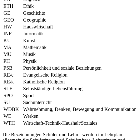
ETH
Ethik
GE
Geschichte
GEO
Geographie
HW
Hauswirtschaft
INF
Informatik
KU
Kunst
MA
Mathematik
MU
Musik
PH
Physik
PSB
Persönlichkeit und soziale Beziehungen
RE/e
Evangelische Religion
RE/k
Katholische Religion
SLF
Selbstständige Lebensführung
SPO
Sport
SU
Sachunterricht
WDBK
Wahrnehmung, Denken, Bewegung und Kommunikation
WE
Werken
WTH
Wirtschaft-Technik-Haushalt/Soziales
Die Bezeichnungen Schüler und Lehrer werden im Lehrplan