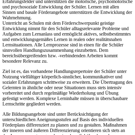
Erfahrungsfelder und unterstützen die motorische, psychomotorische
und psychosoziale Entwicklung der Schüler. Lernen mit allen
Sinnen und basale Förderangebote unterstützen die Entwicklung der
Wahrnehmung.
Unterricht an Schulen mit dem Förderschwerpunkt geistige
Entwicklung nimmt für den Schüler alltagsrelevante Probleme und
Aufgaben zum Lernanlass und ermöglicht aktives, selbstbestimmtes
und entwicklungsgemäßes Lernen in realen oder realitätsnahen
Lernsituationen. Alle Lernprozesse sind in einen für die Schüler
sinnvollen Handlungszusammenhang einzubetten. Dem
bereichsübergreifenden bzw. -verbindenden Arbeiten kommt
besondere Relevanz zu.
Ziel ist es, das vorhandene Handlungsrepertoire der Schüler unter
Nutzung vielfältiger körperlich-sinnlicher, kommunikativer und
sozialer Erfahrungen schrittweise zu erweitern. Die Übertragung des
Gelernten in ähnliche oder neue Situationen muss stets intensiv
vorbereitet und durch regelmäßige Wiederholung und Übung
gefestigt werden. Komplexe Lerninhalte müssen in überschaubare
Lernschritte gegliedert werden.
Alle Bildungsangebote sind unter Berücksichtigung der
unterschiedlichen Aneignungsstufen auf Basis des individuellen
Förderplans differenziert zu planen und zu gestalten. Maßnahmen
der inneren und äußeren Differenzierung orientieren sich stets an