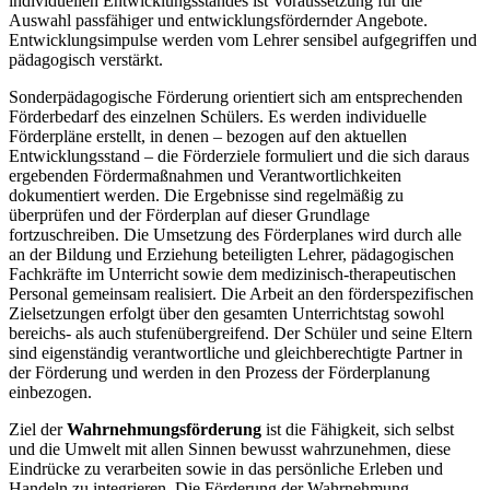
individuellen Entwicklungsstandes ist Voraussetzung für die
Auswahl passfähiger und entwicklungsfördernder Angebote.
Entwicklungsimpulse werden vom Lehrer sensibel aufgegriffen und
pädagogisch verstärkt.
Sonderpädagogische Förderung orientiert sich am entsprechenden
Förderbedarf des einzelnen Schülers. Es werden individuelle
Förderpläne erstellt, in denen – bezogen auf den aktuellen
Entwicklungsstand – die Förderziele formuliert und die sich daraus
ergebenden Fördermaßnahmen und Verantwortlichkeiten
dokumentiert werden. Die Ergebnisse sind regelmäßig zu
überprüfen und der Förderplan auf dieser Grundlage
fortzuschreiben. Die Umsetzung des Förderplanes wird durch alle
an der Bildung und Erziehung beteiligten Lehrer, pädagogischen
Fachkräfte im Unterricht sowie dem medizinisch-therapeutischen
Personal gemeinsam realisiert. Die Arbeit an den förderspezifischen
Zielsetzungen erfolgt über den gesamten Unterrichtstag sowohl
bereichs- als auch stufenübergreifend. Der Schüler und seine Eltern
sind eigenständig verantwortliche und gleichberechtigte Partner in
der Förderung und werden in den Prozess der Förderplanung
einbezogen.
Ziel der
Wahrnehmungsförderung
ist die Fähigkeit, sich selbst
und die Umwelt mit allen Sinnen bewusst wahrzunehmen, diese
Eindrücke zu verarbeiten sowie in das persönliche Erleben und
Handeln zu integrieren. Die Förderung der Wahrnehmung