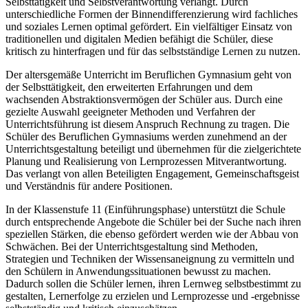
Selbsttätigkeit und Selbstverantwortung verlangt. Durch
unterschiedliche Formen der Binnendifferenzierung wird fachliches
und soziales Lernen optimal gefördert. Ein vielfältiger Einsatz von
traditionellen und digitalen Medien befähigt die Schüler, diese
kritisch zu hinterfragen und für das selbstständige Lernen zu nutzen.
Der altersgemäße Unterricht im Beruflichen Gymnasium geht von
der Selbsttätigkeit, den erweiterten Erfahrungen und dem
wachsenden Abstraktionsvermögen der Schüler aus. Durch eine
gezielte Auswahl geeigneter Methoden und Verfahren der
Unterrichtsführung ist diesem Anspruch Rechnung zu tragen. Die
Schüler des Beruflichen Gymnasiums werden zunehmend an der
Unterrichtsgestaltung beteiligt und übernehmen für die zielgerichtete
Planung und Realisierung von Lernprozessen Mitverantwortung.
Das verlangt von allen Beteiligten Engagement, Gemeinschaftsgeist
und Verständnis für andere Positionen.
In der Klassenstufe 11 (Einführungsphase) unterstützt die Schule
durch entsprechende Angebote die Schüler bei der Suche nach ihren
speziellen Stärken, die ebenso gefördert werden wie der Abbau von
Schwächen. Bei der Unterrichtsgestaltung sind Methoden,
Strategien und Techniken der Wissensaneignung zu vermitteln und
den Schülern in Anwendungssituationen bewusst zu machen.
Dadurch sollen die Schüler lernen, ihren Lernweg selbstbestimmt zu
gestalten, Lernerfolge zu erzielen und Lernprozesse und -ergebnisse