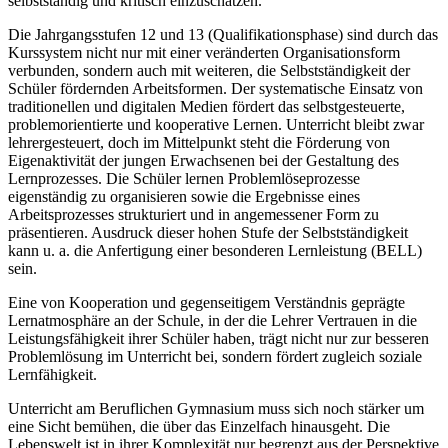
selbstständig und kritisch einzuschätzen.
Die Jahrgangsstufen 12 und 13 (Qualifikationsphase) sind durch das
Kurssystem nicht nur mit einer veränderten Organisationsform
verbunden, sondern auch mit weiteren, die Selbstständigkeit der
Schüler fördernden Arbeitsformen. Der systematische Einsatz von
traditionellen und digitalen Medien fördert das selbstgesteuerte,
problemorientierte und kooperative Lernen. Unterricht bleibt zwar
lehrergesteuert, doch im Mittelpunkt steht die Förderung von
Eigenaktivität der jungen Erwachsenen bei der Gestaltung des
Lernprozesses. Die Schüler lernen Problemlöseprozesse
eigenständig zu organisieren sowie die Ergebnisse eines
Arbeitsprozesses strukturiert und in angemessener Form zu
präsentieren. Ausdruck dieser hohen Stufe der Selbstständigkeit
kann u. a. die Anfertigung einer besonderen Lernleistung (BELL)
sein.
Eine von Kooperation und gegenseitigem Verständnis geprägte
Lernatmosphäre an der Schule, in der die Lehrer Vertrauen in die
Leistungsfähigkeit ihrer Schüler haben, trägt nicht nur zur besseren
Problemlösung im Unterricht bei, sondern fördert zugleich soziale
Lernfähigkeit.
Unterricht am Beruflichen Gymnasium muss sich noch stärker um
eine Sicht bemühen, die über das Einzelfach hinausgeht. Die
Lebenswelt ist in ihrer Komplexität nur begrenzt aus der Perspektive