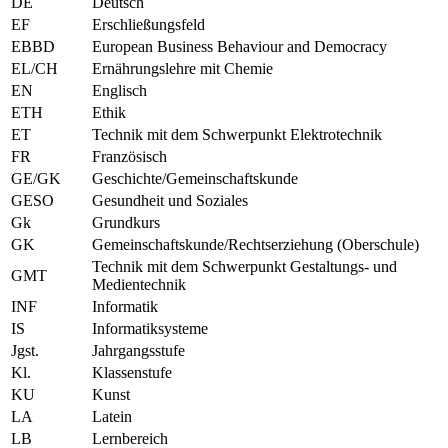
DE
Deutsch
EF
Erschließungsfeld
EBBD
European Business Behaviour and Democracy
EL/CH
Ernährungslehre mit Chemie
EN
Englisch
ETH
Ethik
ET
Technik mit dem Schwerpunkt Elektrotechnik
FR
Französisch
GE/GK
Geschichte/Gemeinschaftskunde
GESO
Gesundheit und Soziales
Gk
Grundkurs
GK
Gemeinschaftskunde/Rechtserziehung (Oberschule)
Technik mit dem Schwerpunkt Gestaltungs- und
GMT
Medientechnik
INF
Informatik
IS
Informatiksysteme
Jgst.
Jahrgangsstufe
Kl.
Klassenstufe
KU
Kunst
LA
Latein
LB
Lernbereich