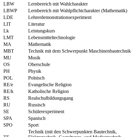
LBW
Lernbereich mit Wahlcharakter
LBWP
Lernbereich mit Wahlpflichtcharakter (Mathematik)
LDE
Lehrerdemonstrationsexperiment
LIT
Literatur
Lk
Leistungskurs
LMT
Lebensmitteltechnologie
MA
Mathematik
MBT
Technik mit dem Schwerpunkt Maschinenbautechnik
MU
Musik
OS
Oberschule
PH
Physik
POL
Polnisch
RE/e
Evangelische Religion
RE/k
Katholische Religion
RS
Realschulbildungsgang
RU
Russisch
SE
Schülerexperiment
SPA
Spanisch
SPO
Sport
Technik (mit den Schwerpunkten Bautechnik,