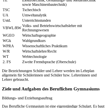
TE
Elektrotechnik, Gestaltungs- und Medientechnik
sowie Maschinenbautechnik)
TSC
Tschechisch
UA
Umweltanalytik
Ustd.
Unterrichtsstunden
Volks- und Betriebswirtschaftslehre mit
VBWL/RW
Rechnungswesen
WGEO
Wirtschaftsgeographie
WGk
Wahlgrundkurs
WPRA
Wissenschaftliches Praktikum
W/R
Wirtschaftslehre/Recht
WT
Webtechnologie
2. FS
Zweite Fremdsprache (Oberschule)
Die Bezeichnungen Schüler und Lehrer werden im Lehrplan
allgemein für Schülerinnen und Schüler bzw. Lehrerinnen und
Lehrer gebraucht.
Ziele und Aufgaben des Beruflichen Gymnasiums
Bildungs- und Erziehungsauftrag
Das Berufliche Gymnasium ist eine eigenständige Schulart. Es baut