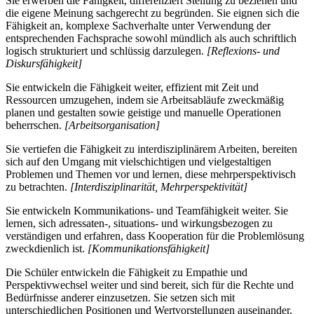
Sie erwerben die Fähigkeit, differenziert Stellung zu beziehen und
die eigene Meinung sachgerecht zu begründen. Sie eignen sich die
Fähigkeit an, komplexe Sachverhalte unter Verwendung der
entsprechenden Fachsprache sowohl mündlich als auch schriftlich
logisch strukturiert und schlüssig darzulegen.
[Reflexions- und
Diskursfähigkeit]
Sie entwickeln die Fähigkeit weiter, effizient mit Zeit und
Ressourcen umzugehen, indem sie Arbeitsabläufe zweckmäßig
planen und gestalten sowie geistige und manuelle Operationen
beherrschen.
[Arbeitsorganisation]
Sie vertiefen die Fähigkeit zu interdisziplinärem Arbeiten, bereiten
sich auf den Umgang mit vielschichtigen und vielgestaltigen
Problemen und Themen vor und lernen, diese mehrperspektivisch
zu betrachten.
[Interdisziplinarität, Mehrperspektivität]
Sie entwickeln Kommunikations- und Teamfähigkeit weiter. Sie
lernen, sich adressaten-, situations- und wirkungsbezogen zu
verständigen und erfahren, dass Kooperation für die Problemlösung
zweckdienlich ist.
[Kommunikationsfähigkeit]
Die Schüler entwickeln die Fähigkeit zu Empathie und
Perspektivwechsel weiter und sind bereit, sich für die Rechte und
Bedürfnisse anderer einzusetzen. Sie setzen sich mit
unterschiedlichen Positionen und Wertvorstellungen auseinander,