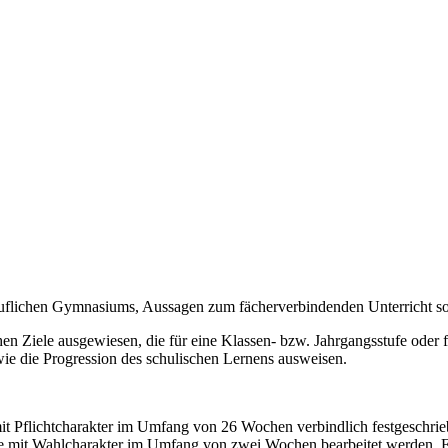
eruflichen Gymnasiums, Aussagen zum fächerverbindenden Unterricht 
en Ziele ausgewiesen, die für eine Klassen- bzw. Jahrgangsstufe oder fü
wie die Progression des schulischen Lernens ausweisen.
it Pflichtcharakter im Umfang von 26 Wochen verbindlich festgeschrieb
che mit Wahlcharakter im Umfang von zwei Wochen bearbeitet werden. 