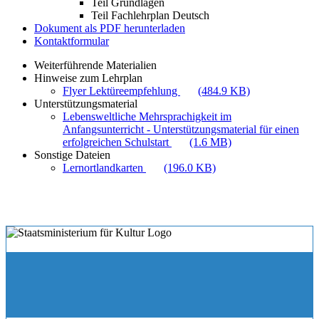
Teil Grundlagen
Teil Fachlehrplan Deutsch
Dokument als PDF herunterladen
Kontaktformular
Weiterführende Materialien
Hinweise zum Lehrplan
Flyer Lektüreempfehlung
(484.9 KB)
Unterstützungsmaterial
Lebensweltliche Mehrsprachigkeit im
Anfangsunterricht - Unterstützungsmaterial für einen
erfolgreichen Schulstart
(1.6 MB)
Sonstige Dateien
Lernortlandkarten
(196.0 KB)