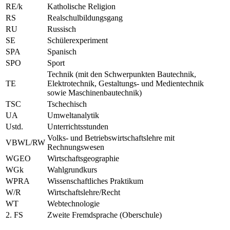
RE/k
Katholische Religion
RS
Realschulbildungsgang
RU
Russisch
SE
Schülerexperiment
SPA
Spanisch
SPO
Sport
Technik (mit den Schwerpunkten Bautechnik,
TE
Elektrotechnik, Gestaltungs- und Medientechnik
sowie Maschinenbautechnik)
TSC
Tschechisch
UA
Umweltanalytik
Ustd.
Unterrichtsstunden
Volks- und Betriebswirtschaftslehre mit
VBWL/RW
Rechnungswesen
WGEO
Wirtschaftsgeographie
WGk
Wahlgrundkurs
WPRA
Wissenschaftliches Praktikum
W/R
Wirtschaftslehre/Recht
WT
Webtechnologie
2. FS
Zweite Fremdsprache (Oberschule)