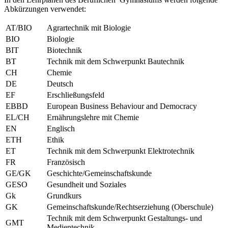
Abkürzungen verwendet:
AT/BIO
Agrartechnik mit Biologie
BIO
Biologie
BIT
Biotechnik
BT
Technik mit dem Schwerpunkt Bautechnik
CH
Chemie
DE
Deutsch
EF
Erschließungsfeld
EBBD
European Business Behaviour and Democracy
EL/CH
Ernährungslehre mit Chemie
EN
Englisch
ETH
Ethik
ET
Technik mit dem Schwerpunkt Elektrotechnik
FR
Französisch
GE/GK
Geschichte/Gemeinschaftskunde
GESO
Gesundheit und Soziales
Gk
Grundkurs
GK
Gemeinschaftskunde/Rechtserziehung (Oberschule)
Technik mit dem Schwerpunkt Gestaltungs- und
GMT
Medientechnik