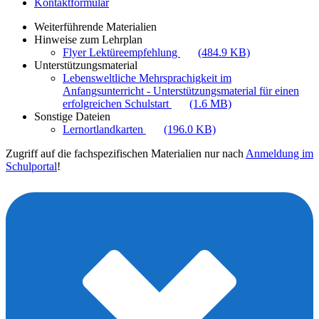
Kontaktformular
Weiterführende Materialien
Hinweise zum Lehrplan
Flyer Lektüreempfehlung
(484.9 KB)
Unterstützungsmaterial
Lebensweltliche Mehrsprachigkeit im
Anfangsunterricht - Unterstützungsmaterial für einen
erfolgreichen Schulstart
(1.6 MB)
Sonstige Dateien
Lernortlandkarten
(196.0 KB)
Zugriff auf die fachspezifischen Materialien nur nach
Anmeldung im
Schulportal
!