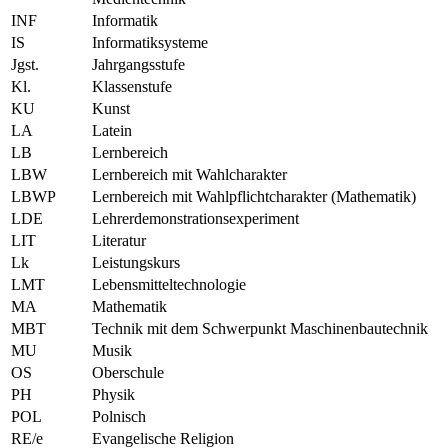
INF
Informatik
IS
Informatiksysteme
Jgst.
Jahrgangsstufe
Kl.
Klassenstufe
KU
Kunst
LA
Latein
LB
Lernbereich
LBW
Lernbereich mit Wahlcharakter
LBWP
Lernbereich mit Wahlpflichtcharakter (Mathematik)
LDE
Lehrerdemonstrationsexperiment
LIT
Literatur
Lk
Leistungskurs
LMT
Lebensmitteltechnologie
MA
Mathematik
MBT
Technik mit dem Schwerpunkt Maschinenbautechnik
MU
Musik
OS
Oberschule
PH
Physik
POL
Polnisch
RE/e
Evangelische Religion