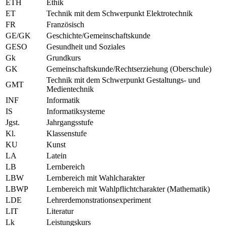
ETH
Ethik
ET
Technik mit dem Schwerpunkt Elektrotechnik
FR
Französisch
GE/GK
Geschichte/Gemeinschaftskunde
GESO
Gesundheit und Soziales
Gk
Grundkurs
GK
Gemeinschaftskunde/Rechtserziehung (Oberschule)
Technik mit dem Schwerpunkt Gestaltungs- und
GMT
Medientechnik
INF
Informatik
IS
Informatiksysteme
Jgst.
Jahrgangsstufe
Kl.
Klassenstufe
KU
Kunst
LA
Latein
LB
Lernbereich
LBW
Lernbereich mit Wahlcharakter
LBWP
Lernbereich mit Wahlpflichtcharakter (Mathematik)
LDE
Lehrerdemonstrationsexperiment
LIT
Literatur
Lk
Leistungskurs