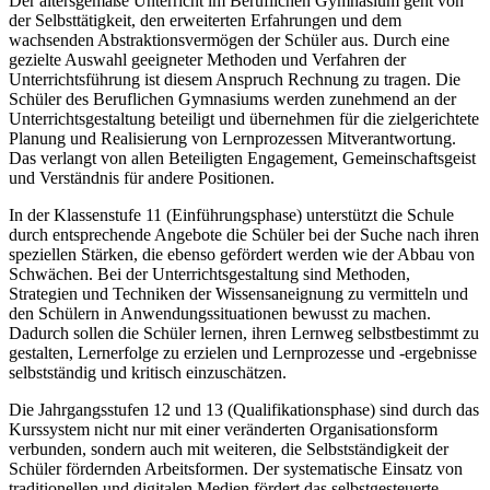
Der altersgemäße Unterricht im Beruflichen Gymnasium geht von
der Selbsttätigkeit, den erweiterten Erfahrungen und dem
wachsenden Abstraktionsvermögen der Schüler aus. Durch eine
gezielte Auswahl geeigneter Methoden und Verfahren der
Unterrichtsführung ist diesem Anspruch Rechnung zu tragen. Die
Schüler des Beruflichen Gymnasiums werden zunehmend an der
Unterrichtsgestaltung beteiligt und übernehmen für die zielgerichtete
Planung und Realisierung von Lernprozessen Mitverantwortung.
Das verlangt von allen Beteiligten Engagement, Gemeinschaftsgeist
und Verständnis für andere Positionen.
In der Klassenstufe 11 (Einführungsphase) unterstützt die Schule
durch entsprechende Angebote die Schüler bei der Suche nach ihren
speziellen Stärken, die ebenso gefördert werden wie der Abbau von
Schwächen. Bei der Unterrichtsgestaltung sind Methoden,
Strategien und Techniken der Wissensaneignung zu vermitteln und
den Schülern in Anwendungssituationen bewusst zu machen.
Dadurch sollen die Schüler lernen, ihren Lernweg selbstbestimmt zu
gestalten, Lernerfolge zu erzielen und Lernprozesse und -ergebnisse
selbstständig und kritisch einzuschätzen.
Die Jahrgangsstufen 12 und 13 (Qualifikationsphase) sind durch das
Kurssystem nicht nur mit einer veränderten Organisationsform
verbunden, sondern auch mit weiteren, die Selbstständigkeit der
Schüler fördernden Arbeitsformen. Der systematische Einsatz von
traditionellen und digitalen Medien fördert das selbstgesteuerte,