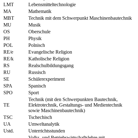
LMT
Lebensmitteltechnologie
MA
Mathematik
MBT
Technik mit dem Schwerpunkt Maschinenbautechnik
MU
Musik
OS
Oberschule
PH
Physik
POL
Polnisch
RE/e
Evangelische Religion
RE/k
Katholische Religion
RS
Realschulbildungsgang
RU
Russisch
SE
Schülerexperiment
SPA
Spanisch
SPO
Sport
Technik (mit den Schwerpunkten Bautechnik,
TE
Elektrotechnik, Gestaltungs- und Medientechnik
sowie Maschinenbautechnik)
TSC
Tschechisch
UA
Umweltanalytik
Ustd.
Unterrichtsstunden
Volks- und Betriebswirtschaftslehre mit