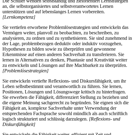
Die Schüler wenden selbstständig und zielorientiert Lernstrategien
an, die selbstorganisiertes und selbstverantwortetes Lernen
unterstützen und auf lebenslanges Lernen vorbereiten.
[Lernkompetenz]
Sie vertiefen erworbene Problemlösestrategien und entwickeln das
Vermögen weiter, planvoll zu beobachten, zu beschreiben, zu
analysieren, zu ordnen und zu synthetisieren. Sie sind zunehmend in
der Lage, problembezogen deduktiv oder induktiv vorzugehen,
Hypothesen zu bilden sowie zu überprüfen und gewonnene
Erkenntnisse auf einen anderen Sachverhalt zu transferieren. Sie
lernen in Alternativen zu denken, Phantasie und Kreativität weiter
zu entwickeln und Lösungen auf ihre Machbarkeit zu überprüfen.
[Problemlösestrategien]
Sie entwickeln vertiefte Reflexions- und Diskursfähigkeit, um ihr
Leben selbstbestimmt und verantwortlich zu führen. Sie lernen,
Positionen, Lösungen und Lösungswege kritisch zu hinterfragen.
Sie erwerben die Fähigkeit, differenziert Stellung zu beziehen und
die eigene Meinung sachgerecht zu begründen. Sie eignen sich die
Fähigkeit an, komplexe Sachverhalte unter Verwendung der
entsprechenden Fachsprache sowohl mündlich als auch schriftlich
logisch strukturiert und schlüssig darzulegen.
[Reflexions- und
Diskursfähigkeit]
Sie entwickeln die Fähigkeit weiter, effizient mit Zeit und