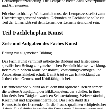
Lernkompetenzförderung. Die Lehrpläne bieten dazu Ansatzpunkte
und Anregungen.
Für eine nachhaltige Wirksamkeit muss der Lernprozess selbst zum
Unterrichtsgegenstand werden. Gebunden an Fachinhalte sollte ein
Teil der Unterrichtszeit dem Lernen des Lernens gewidmet sein.
Teil Fachlehrplan Kunst
Ziele und Aufgaben des Faches Kunst
Beitrag zur allgemeinen Bildung
Das Fach Kunst vermittelt ästhetische Bildung und leistet einen
spezifischen Beitrag zur ganzheitlichen Persönlichkeitsentwicklung,
indem es in hohem Maße Sensibilität, Vorstellungsvermögen und
Assoziationsfähigkeit schult. Damit trägt es zur Entwicklung der
ästhetischen Genuss- und Kritikfähigkeit bei.
Die zunehmende Vielfalt an Bildern und optischen Reizen fordert
die weitere Ausprägung der Bildkompetenz der Schüler. In ihrer
künstlerischen Tätigkeit wachsen Selbsterfahrung, Weltverständnis,
Kreativität und Experimentierfreude. Das Fach stärkt das
Bewusstsein der Lernenden für die Prozessqualitäten schöpferischer
Arbeit. Die Schüler begreifen die Suche nach Lösungswegen und