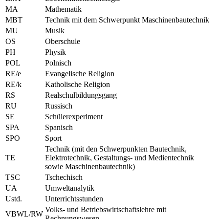
MA
Mathematik
MBT
Technik mit dem Schwerpunkt Maschinenbautechnik
MU
Musik
OS
Oberschule
PH
Physik
POL
Polnisch
RE/e
Evangelische Religion
RE/k
Katholische Religion
RS
Realschulbildungsgang
RU
Russisch
SE
Schülerexperiment
SPA
Spanisch
SPO
Sport
Technik (mit den Schwerpunkten Bautechnik,
TE
Elektrotechnik, Gestaltungs- und Medientechnik
sowie Maschinenbautechnik)
TSC
Tschechisch
UA
Umweltanalytik
Ustd.
Unterrichtsstunden
Volks- und Betriebswirtschaftslehre mit
VBWL/RW
Rechnungswesen