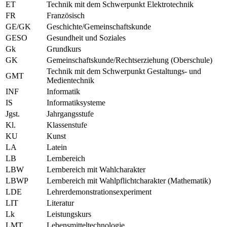
ET
Technik mit dem Schwerpunkt Elektrotechnik
FR
Französisch
GE/GK
Geschichte/Gemeinschaftskunde
GESO
Gesundheit und Soziales
Gk
Grundkurs
GK
Gemeinschaftskunde/Rechtserziehung (Oberschule)
Technik mit dem Schwerpunkt Gestaltungs- und
GMT
Medientechnik
INF
Informatik
IS
Informatiksysteme
Jgst.
Jahrgangsstufe
Kl.
Klassenstufe
KU
Kunst
LA
Latein
LB
Lernbereich
LBW
Lernbereich mit Wahlcharakter
LBWP
Lernbereich mit Wahlpflichtcharakter (Mathematik)
LDE
Lehrerdemonstrationsexperiment
LIT
Literatur
Lk
Leistungskurs
LMT
Lebensmitteltechnologie