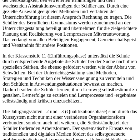
der Selbsttätigkeit, den erweiterten Erfahrungen und dem
wachsenden Abstraktionsvermögen der Schüler aus. Durch eine
gezielte Auswahl geeigneter Methoden und Verfahren der
Unterrichtsführung ist diesem Anspruch Rechnung zu tragen. Die
Schüler des Beruflichen Gymnasiums werden zunehmend an der
Unterrichtsgestaltung beteiligt und übernehmen für die zielgerichtete
Planung und Realisierung von Lernprozessen Mitverantwortung.
Das verlangt von allen Beteiligten Engagement, Gemeinschaftsgeist
und Verständnis für andere Positionen.
In der Klassenstufe 11 (Einführungsphase) unterstützt die Schule
durch entsprechende Angebote die Schüler bei der Suche nach ihren
speziellen Stärken, die ebenso gefördert werden wie der Abbau von
Schwächen. Bei der Unterrichtsgestaltung sind Methoden,
Strategien und Techniken der Wissensaneignung zu vermitteln und
den Schülern in Anwendungssituationen bewusst zu machen.
Dadurch sollen die Schüler lernen, ihren Lernweg selbstbestimmt zu
gestalten, Lernerfolge zu erzielen und Lernprozesse und -ergebnisse
selbstständig und kritisch einzuschätzen.
Die Jahrgangsstufen 12 und 13 (Qualifikationsphase) sind durch das
Kurssystem nicht nur mit einer veränderten Organisationsform
verbunden, sondern auch mit weiteren, die Selbstständigkeit der
Schüler fördernden Arbeitsformen. Der systematische Einsatz von
traditionellen und digitalen Medien fördert das selbstgesteuerte,
problemorientierte und kooperative Lernen. Unterricht bleibt zwar