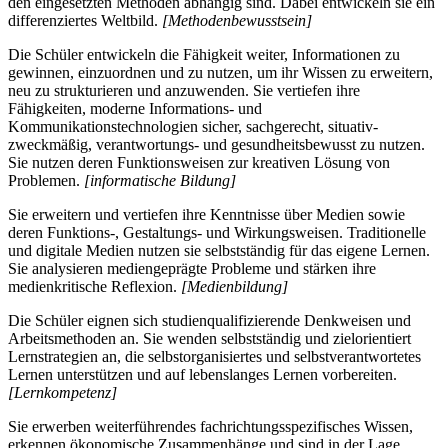
den eingesetzten Methoden abhängig sind. Dabei entwickeln sie ein
differenziertes Weltbild.
[Methodenbewusstsein]
Die Schüler entwickeln die Fähigkeit weiter, Informationen zu
gewinnen, einzuordnen und zu nutzen, um ihr Wissen zu erweitern,
neu zu strukturieren und anzuwenden. Sie vertiefen ihre
Fähigkeiten, moderne Informations- und
Kommunikationstechnologien sicher, sachgerecht, situativ-
zweckmäßig, verantwortungs- und gesundheitsbewusst zu nutzen.
Sie nutzen deren Funktionsweisen zur kreativen Lösung von
Problemen.
[informatische Bildung]
Sie erweitern und vertiefen ihre Kenntnisse über Medien sowie
deren Funktions-, Gestaltungs- und Wirkungsweisen. Traditionelle
und digitale Medien nutzen sie selbstständig für das eigene Lernen.
Sie analysieren mediengeprägte Probleme und stärken ihre
medienkritische Reflexion.
[Medienbildung]
Die Schüler eignen sich studienqualifizierende Denkweisen und
Arbeitsmethoden an. Sie wenden selbstständig und zielorientiert
Lernstrategien an, die selbstorganisiertes und selbstverantwortetes
Lernen unterstützen und auf lebenslanges Lernen vorbereiten.
[Lernkompetenz]
Sie erwerben weiterführendes fachrichtungsspezifisches Wissen,
erkennen ökonomische Zusammenhänge und sind in der Lage,