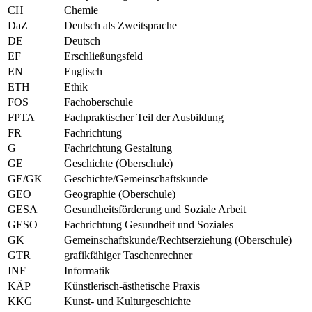
CH
Chemie
DaZ
Deutsch als Zweitsprache
DE
Deutsch
EF
Erschließungsfeld
EN
Englisch
ETH
Ethik
FOS
Fachoberschule
FPTA
Fachpraktischer Teil der Ausbildung
FR
Fachrichtung
G
Fachrichtung Gestaltung
GE
Geschichte (Oberschule)
GE/GK
Geschichte/Gemeinschaftskunde
GEO
Geographie (Oberschule)
GESA
Gesundheitsförderung und Soziale Arbeit
GESO
Fachrichtung Gesundheit und Soziales
GK
Gemeinschaftskunde/Rechtserziehung (Oberschule)
GTR
grafikfähiger Taschenrechner
INF
Informatik
KÄP
Künstlerisch-ästhetische Praxis
KKG
Kunst- und Kulturgeschichte