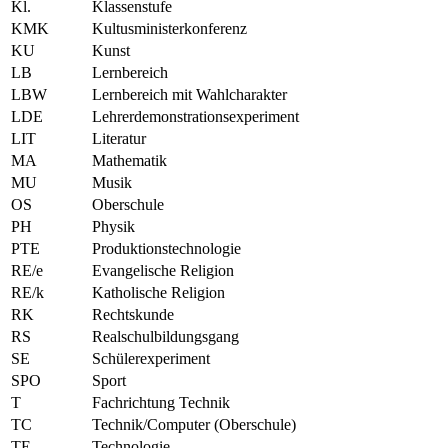
Kl.
Klassenstufe
KMK
Kultusministerkonferenz
KU
Kunst
LB
Lernbereich
LBW
Lernbereich mit Wahlcharakter
LDE
Lehrerdemonstrationsexperiment
LIT
Literatur
MA
Mathematik
MU
Musik
OS
Oberschule
PH
Physik
PTE
Produktionstechnologie
RE/e
Evangelische Religion
RE/k
Katholische Religion
RK
Rechtskunde
RS
Realschulbildungsgang
SE
Schülerexperiment
SPO
Sport
T
Fachrichtung Technik
TC
Technik/Computer (Oberschule)
TE
Technologie