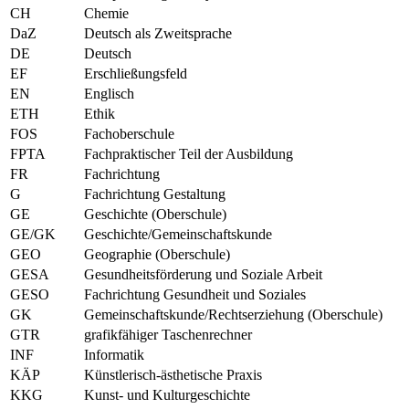
CH
Chemie
DaZ
Deutsch als Zweitsprache
DE
Deutsch
EF
Erschließungsfeld
EN
Englisch
ETH
Ethik
FOS
Fachoberschule
FPTA
Fachpraktischer Teil der Ausbildung
FR
Fachrichtung
G
Fachrichtung Gestaltung
GE
Geschichte (Oberschule)
GE/GK
Geschichte/Gemeinschaftskunde
GEO
Geographie (Oberschule)
GESA
Gesundheitsförderung und Soziale Arbeit
GESO
Fachrichtung Gesundheit und Soziales
GK
Gemeinschaftskunde/Rechtserziehung (Oberschule)
GTR
grafikfähiger Taschenrechner
INF
Informatik
KÄP
Künstlerisch-ästhetische Praxis
KKG
Kunst- und Kulturgeschichte