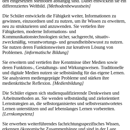
den eingesetzten Methoden abhängig sind. Dabei entwickeln sie ein
differenziertes Weltbild.
[Methodenbewusstsein]
Die Schüler entwickeln die Fähigkeit weiter, Informationen zu
gewinnen, einzuordnen und zu nutzen, um ihr Wissen zu erweitern,
neu zu strukturieren und anzuwenden. Sie vertiefen ihre
Fähigkeiten, moderne Informations- und
Kommunikationstechnologien sicher, sachgerecht, situativ-
zweckmäßig, verantwortungs- und gesundheitsbewusst zu nutzen.
Sie nutzen deren Funktionsweisen zur kreativen Lösung von
Problemen.
[informatische Bildung]
Sie erweitern und vertiefen ihre Kenntnisse über Medien sowie
deren Funktions-, Gestaltungs- und Wirkungsweisen. Traditionelle
und digitale Medien nutzen sie selbstständig für das eigene Lernen.
Sie analysieren mediengeprägte Probleme und stärken ihre
medienkritische Reflexion.
[Medienbildung]
Die Schüler eignen sich studienqualifizierende Denkweisen und
Arbeitsmethoden an. Sie wenden selbstständig und zielorientiert
Lernstrategien an, die selbstorganisiertes und selbstverantwortetes
Lernen unterstützen und auf lebenslanges Lernen vorbereiten.
[Lernkompetenz]
Sie erwerben weiterführendes fachrichtungsspezifisches Wissen,
erkennen ökonomische Zusammenhänge und sind in der Lage,