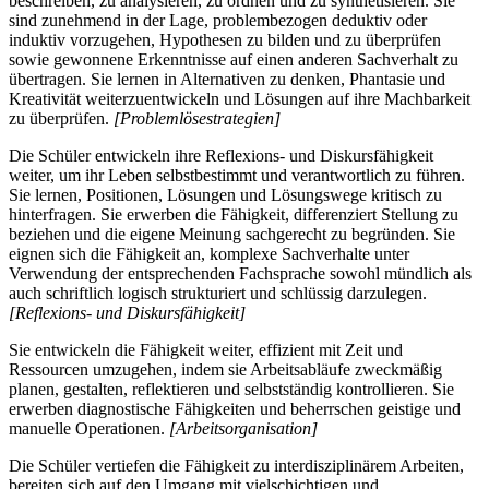
beschreiben, zu analysieren, zu ordnen und zu synthetisieren. Sie
sind zunehmend in der Lage, problembezogen deduktiv oder
induktiv vorzugehen, Hypothesen zu bilden und zu überprüfen
sowie gewonnene Erkenntnisse auf einen anderen Sachverhalt zu
übertragen. Sie lernen in Alternativen zu denken, Phantasie und
Kreativität weiterzuentwickeln und Lösungen auf ihre Machbarkeit
zu überprüfen.
[Problemlösestrategien]
Die Schüler entwickeln ihre Reflexions- und Diskursfähigkeit
weiter, um ihr Leben selbstbestimmt und verantwortlich zu führen.
Sie lernen, Positionen, Lösungen und Lösungswege kritisch zu
hinterfragen. Sie erwerben die Fähigkeit, differenziert Stellung zu
beziehen und die eigene Meinung sachgerecht zu begründen. Sie
eignen sich die Fähigkeit an, komplexe Sachverhalte unter
Verwendung der entsprechenden Fachsprache sowohl mündlich als
auch schriftlich logisch strukturiert und schlüssig darzulegen.
[Reflexions- und Diskursfähigkeit]
Sie entwickeln die Fähigkeit weiter, effizient mit Zeit und
Ressourcen umzugehen, indem sie Arbeitsabläufe zweckmäßig
planen, gestalten, reflektieren und selbstständig kontrollieren. Sie
erwerben diagnostische Fähigkeiten und beherrschen geistige und
manuelle Operationen.
[Arbeitsorganisation]
Die Schüler vertiefen die Fähigkeit zu interdisziplinärem Arbeiten,
bereiten sich auf den Umgang mit vielschichtigen und