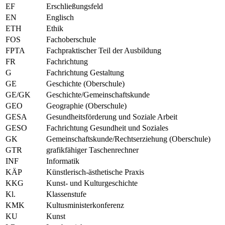
EF
Erschließungsfeld
EN
Englisch
ETH
Ethik
FOS
Fachoberschule
FPTA
Fachpraktischer Teil der Ausbildung
FR
Fachrichtung
G
Fachrichtung Gestaltung
GE
Geschichte (Oberschule)
GE/GK
Geschichte/Gemeinschaftskunde
GEO
Geographie (Oberschule)
GESA
Gesundheitsförderung und Soziale Arbeit
GESO
Fachrichtung Gesundheit und Soziales
GK
Gemeinschaftskunde/Rechtserziehung (Oberschule)
GTR
grafikfähiger Taschenrechner
INF
Informatik
KÄP
Künstlerisch-ästhetische Praxis
KKG
Kunst- und Kulturgeschichte
Kl.
Klassenstufe
KMK
Kultusministerkonferenz
KU
Kunst