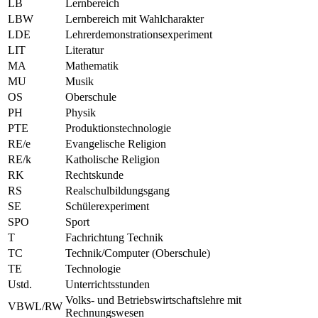
LB
Lernbereich
LBW
Lernbereich mit Wahlcharakter
LDE
Lehrerdemonstrationsexperiment
LIT
Literatur
MA
Mathematik
MU
Musik
OS
Oberschule
PH
Physik
PTE
Produktionstechnologie
RE/e
Evangelische Religion
RE/k
Katholische Religion
RK
Rechtskunde
RS
Realschulbildungsgang
SE
Schülerexperiment
SPO
Sport
T
Fachrichtung Technik
TC
Technik/Computer (Oberschule)
TE
Technologie
Ustd.
Unterrichtsstunden
Volks- und Betriebswirtschaftslehre mit
VBWL/RW
Rechnungswesen