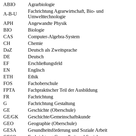
ABIO
Agrarbiologie
Fachrichtung Agrarwirtschaft, Bio- und
A-B-U
Umwelttechnologie
APH
Angewandte Physik
BIO
Biologie
CAS
Computer-Algebra-System
CH
Chemie
DaZ
Deutsch als Zweitsprache
DE
Deutsch
EF
Erschließungsfeld
EN
Englisch
ETH
Ethik
FOS
Fachoberschule
FPTA
Fachpraktischer Teil der Ausbildung
FR
Fachrichtung
G
Fachrichtung Gestaltung
GE
Geschichte (Oberschule)
GE/GK
Geschichte/Gemeinschaftskunde
GEO
Geographie (Oberschule)
GESA
Gesundheitsförderung und Soziale Arbeit