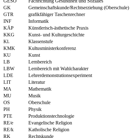
GESO
Fachrichtung Gesundheit und Soziales
GK
Gemeinschaftskunde/Rechtserziehung (Oberschule)
GTR
grafikfähiger Taschenrechner
INF
Informatik
KÄP
Künstlerisch-ästhetische Praxis
KKG
Kunst- und Kulturgeschichte
Kl.
Klassenstufe
KMK
Kultusministerkonferenz
KU
Kunst
LB
Lernbereich
LBW
Lernbereich mit Wahlcharakter
LDE
Lehrerdemonstrationsexperiment
LIT
Literatur
MA
Mathematik
MU
Musik
OS
Oberschule
PH
Physik
PTE
Produktionstechnologie
RE/e
Evangelische Religion
RE/k
Katholische Religion
RK
Rechtskunde