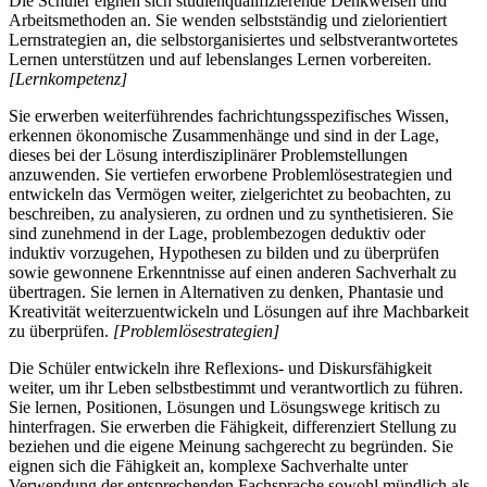
Die Schüler eignen sich studienqualifizierende Denkweisen und
Arbeitsmethoden an. Sie wenden selbstständig und zielorientiert
Lernstrategien an, die selbstorganisiertes und selbstverantwortetes
Lernen unterstützen und auf lebenslanges Lernen vorbereiten.
[Lernkompetenz]
Sie erwerben weiterführendes fachrichtungsspezifisches Wissen,
erkennen ökonomische Zusammenhänge und sind in der Lage,
dieses bei der Lösung interdisziplinärer Problemstellungen
anzuwenden. Sie vertiefen erworbene Problemlösestrategien und
entwickeln das Vermögen weiter, zielgerichtet zu beobachten, zu
beschreiben, zu analysieren, zu ordnen und zu synthetisieren. Sie
sind zunehmend in der Lage, problembezogen deduktiv oder
induktiv vorzugehen, Hypothesen zu bilden und zu überprüfen
sowie gewonnene Erkenntnisse auf einen anderen Sachverhalt zu
übertragen. Sie lernen in Alternativen zu denken, Phantasie und
Kreativität weiterzuentwickeln und Lösungen auf ihre Machbarkeit
zu überprüfen.
[Problemlösestrategien]
Die Schüler entwickeln ihre Reflexions- und Diskursfähigkeit
weiter, um ihr Leben selbstbestimmt und verantwortlich zu führen.
Sie lernen, Positionen, Lösungen und Lösungswege kritisch zu
hinterfragen. Sie erwerben die Fähigkeit, differenziert Stellung zu
beziehen und die eigene Meinung sachgerecht zu begründen. Sie
eignen sich die Fähigkeit an, komplexe Sachverhalte unter
Verwendung der entsprechenden Fachsprache sowohl mündlich als