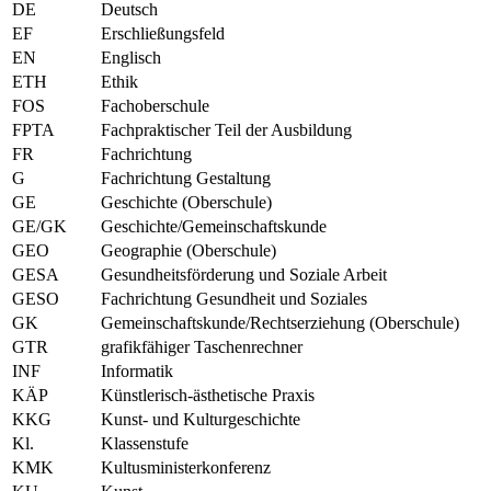
DE
Deutsch
EF
Erschließungsfeld
EN
Englisch
ETH
Ethik
FOS
Fachoberschule
FPTA
Fachpraktischer Teil der Ausbildung
FR
Fachrichtung
G
Fachrichtung Gestaltung
GE
Geschichte (Oberschule)
GE/GK
Geschichte/Gemeinschaftskunde
GEO
Geographie (Oberschule)
GESA
Gesundheitsförderung und Soziale Arbeit
GESO
Fachrichtung Gesundheit und Soziales
GK
Gemeinschaftskunde/Rechtserziehung (Oberschule)
GTR
grafikfähiger Taschenrechner
INF
Informatik
KÄP
Künstlerisch-ästhetische Praxis
KKG
Kunst- und Kulturgeschichte
Kl.
Klassenstufe
KMK
Kultusministerkonferenz