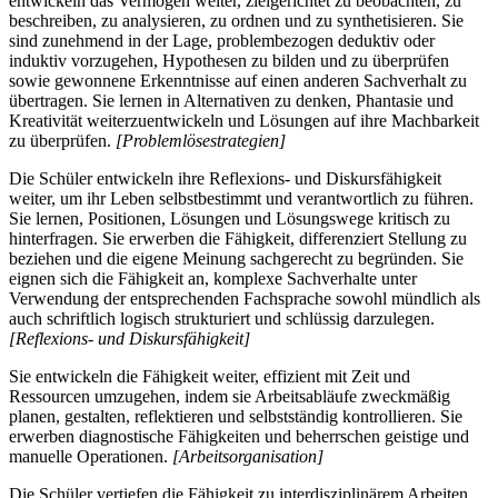
entwickeln das Vermögen weiter, zielgerichtet zu beobachten, zu
beschreiben, zu analysieren, zu ordnen und zu synthetisieren. Sie
sind zunehmend in der Lage, problembezogen deduktiv oder
induktiv vorzugehen, Hypothesen zu bilden und zu überprüfen
sowie gewonnene Erkenntnisse auf einen anderen Sachverhalt zu
übertragen. Sie lernen in Alternativen zu denken, Phantasie und
Kreativität weiterzuentwickeln und Lösungen auf ihre Machbarkeit
zu überprüfen.
[Problemlösestrategien]
Die Schüler entwickeln ihre Reflexions- und Diskursfähigkeit
weiter, um ihr Leben selbstbestimmt und verantwortlich zu führen.
Sie lernen, Positionen, Lösungen und Lösungswege kritisch zu
hinterfragen. Sie erwerben die Fähigkeit, differenziert Stellung zu
beziehen und die eigene Meinung sachgerecht zu begründen. Sie
eignen sich die Fähigkeit an, komplexe Sachverhalte unter
Verwendung der entsprechenden Fachsprache sowohl mündlich als
auch schriftlich logisch strukturiert und schlüssig darzulegen.
[Reflexions- und Diskursfähigkeit]
Sie entwickeln die Fähigkeit weiter, effizient mit Zeit und
Ressourcen umzugehen, indem sie Arbeitsabläufe zweckmäßig
planen, gestalten, reflektieren und selbstständig kontrollieren. Sie
erwerben diagnostische Fähigkeiten und beherrschen geistige und
manuelle Operationen.
[Arbeitsorganisation]
Die Schüler vertiefen die Fähigkeit zu interdisziplinärem Arbeiten,