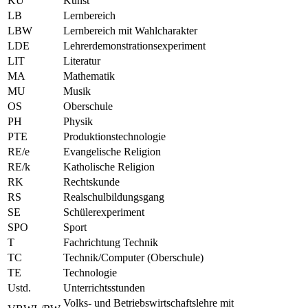
KU
Kunst
LB
Lernbereich
LBW
Lernbereich mit Wahlcharakter
LDE
Lehrerdemonstrationsexperiment
LIT
Literatur
MA
Mathematik
MU
Musik
OS
Oberschule
PH
Physik
PTE
Produktionstechnologie
RE/e
Evangelische Religion
RE/k
Katholische Religion
RK
Rechtskunde
RS
Realschulbildungsgang
SE
Schülerexperiment
SPO
Sport
T
Fachrichtung Technik
TC
Technik/Computer (Oberschule)
TE
Technologie
Ustd.
Unterrichtsstunden
Volks- und Betriebswirtschaftslehre mit