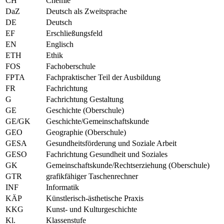
CH
Chemie
DaZ
Deutsch als Zweitsprache
DE
Deutsch
EF
Erschließungsfeld
EN
Englisch
ETH
Ethik
FOS
Fachoberschule
FPTA
Fachpraktischer Teil der Ausbildung
FR
Fachrichtung
G
Fachrichtung Gestaltung
GE
Geschichte (Oberschule)
GE/GK
Geschichte/Gemeinschaftskunde
GEO
Geographie (Oberschule)
GESA
Gesundheitsförderung und Soziale Arbeit
GESO
Fachrichtung Gesundheit und Soziales
GK
Gemeinschaftskunde/Rechtserziehung (Oberschule)
GTR
grafikfähiger Taschenrechner
INF
Informatik
KÄP
Künstlerisch-ästhetische Praxis
KKG
Kunst- und Kulturgeschichte
Kl.
Klassenstufe