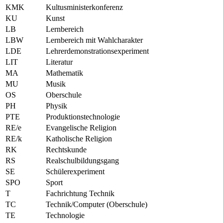
KMK
Kultusministerkonferenz
KU
Kunst
LB
Lernbereich
LBW
Lernbereich mit Wahlcharakter
LDE
Lehrerdemonstrationsexperiment
LIT
Literatur
MA
Mathematik
MU
Musik
OS
Oberschule
PH
Physik
PTE
Produktionstechnologie
RE/e
Evangelische Religion
RE/k
Katholische Religion
RK
Rechtskunde
RS
Realschulbildungsgang
SE
Schülerexperiment
SPO
Sport
T
Fachrichtung Technik
TC
Technik/Computer (Oberschule)
TE
Technologie