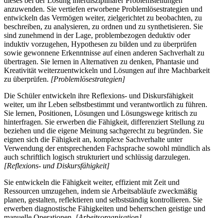
dieses bei der Lösung interdisziplinärer Problemstellungen
anzuwenden. Sie vertiefen erworbene Problemlösestrategien und
entwickeln das Vermögen weiter, zielgerichtet zu beobachten, zu
beschreiben, zu analysieren, zu ordnen und zu synthetisieren. Sie
sind zunehmend in der Lage, problembezogen deduktiv oder
induktiv vorzugehen, Hypothesen zu bilden und zu überprüfen
sowie gewonnene Erkenntnisse auf einen anderen Sachverhalt zu
übertragen. Sie lernen in Alternativen zu denken, Phantasie und
Kreativität weiterzuentwickeln und Lösungen auf ihre Machbarkeit
zu überprüfen.
[Problemlösestrategien]
Die Schüler entwickeln ihre Reflexions- und Diskursfähigkeit
weiter, um ihr Leben selbstbestimmt und verantwortlich zu führen.
Sie lernen, Positionen, Lösungen und Lösungswege kritisch zu
hinterfragen. Sie erwerben die Fähigkeit, differenziert Stellung zu
beziehen und die eigene Meinung sachgerecht zu begründen. Sie
eignen sich die Fähigkeit an, komplexe Sachverhalte unter
Verwendung der entsprechenden Fachsprache sowohl mündlich als
auch schriftlich logisch strukturiert und schlüssig darzulegen.
[Reflexions- und Diskursfähigkeit]
Sie entwickeln die Fähigkeit weiter, effizient mit Zeit und
Ressourcen umzugehen, indem sie Arbeitsabläufe zweckmäßig
planen, gestalten, reflektieren und selbstständig kontrollieren. Sie
erwerben diagnostische Fähigkeiten und beherrschen geistige und
manuelle Operationen.
[Arbeitsorganisation]