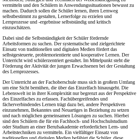
vermitteln und den Schülern in Anwendungssituationen bewusst zu
machen. Dadurch sollen die Schüler lernen, ihren Lernweg
selbstbestimmt zu gestalten, Lernerfolge zu erzielen und
Lernprozesse und -ergebnisse selbstständig und kritisch
einzuschätzen.
Dabei sind die Selbstständigkeit der Schüler fördernde
Arbeitsformen zu suchen. Der systematische und zielgerichtete
Einsatz von traditionellen und digitalen Medien fördert das
selbstgesteuerte, problemorientierte und kooperative Lernen. Der
Unterricht wird schülerzentriert gestaltet. Im Mittelpunkt steht die
Förderung der Aktivität der jungen Erwachsenen bei der Gestaltung
des Lernprozesses.
Der Unterricht an der Fachoberschule muss sich in großem Umfang
um eine Sicht bemühen, die über das Einzelfach hinausgeht. Die
Lebenswelt ist in ihrer Komplexität nur begrenzt aus der Perspektive
des Einzelfaches zu erfassen. Fachübergreifendes und
fächerverbindendes Lernen trägt dazu bei, andere Perspektiven
einzunehmen, Bekanntes und Neuartiges in Beziehung zu setzen
und nach möglichen gemeinsamen Lösungen zu suchen. Hierbei
sind den Schülern die für ein Fachhoch- und Hochschulstudium
oder Studium an einer Berufsakademie erforderlichen Lern- und
Arbeitstechniken zu vermitteln. Ein vielfältiger Einsatz von
traditionellen und digitalen Medien befähigt die Schüler, diese