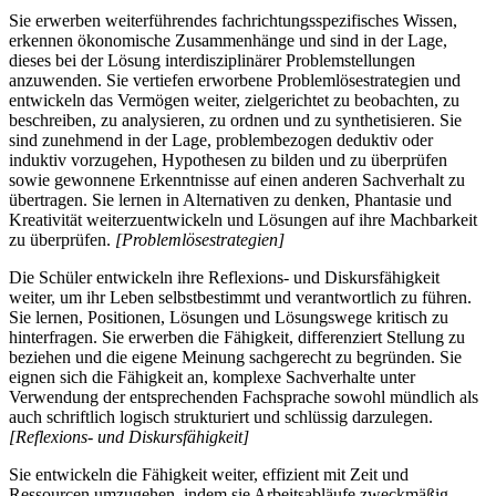
Sie erwerben weiterführendes fachrichtungsspezifisches Wissen,
erkennen ökonomische Zusammenhänge und sind in der Lage,
dieses bei der Lösung interdisziplinärer Problemstellungen
anzuwenden. Sie vertiefen erworbene Problemlösestrategien und
entwickeln das Vermögen weiter, zielgerichtet zu beobachten, zu
beschreiben, zu analysieren, zu ordnen und zu synthetisieren. Sie
sind zunehmend in der Lage, problembezogen deduktiv oder
induktiv vorzugehen, Hypothesen zu bilden und zu überprüfen
sowie gewonnene Erkenntnisse auf einen anderen Sachverhalt zu
übertragen. Sie lernen in Alternativen zu denken, Phantasie und
Kreativität weiterzuentwickeln und Lösungen auf ihre Machbarkeit
zu überprüfen.
[Problemlösestrategien]
Die Schüler entwickeln ihre Reflexions- und Diskursfähigkeit
weiter, um ihr Leben selbstbestimmt und verantwortlich zu führen.
Sie lernen, Positionen, Lösungen und Lösungswege kritisch zu
hinterfragen. Sie erwerben die Fähigkeit, differenziert Stellung zu
beziehen und die eigene Meinung sachgerecht zu begründen. Sie
eignen sich die Fähigkeit an, komplexe Sachverhalte unter
Verwendung der entsprechenden Fachsprache sowohl mündlich als
auch schriftlich logisch strukturiert und schlüssig darzulegen.
[Reflexions- und Diskursfähigkeit]
Sie entwickeln die Fähigkeit weiter, effizient mit Zeit und
Ressourcen umzugehen, indem sie Arbeitsabläufe zweckmäßig