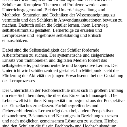
Schüler an. Komplexe Themen und Probleme werden zum
Unterrichtsgegenstand. Bei der Unterrichtsgestaltung sind
Methoden, Strategien und Techniken der Wissensaneignung zu
vermitteln und den Schülern in Anwendungssituationen bewusst zu
machen. Dadurch sollen die Schüler lernen, ihren Lernweg
selbstbestimmt zu gestalten, Lernerfolge zu erzielen und
Lernprozesse und -ergebnisse selbstständig und kritisch
einzuschätzen.
Dabei sind die Selbstständigkeit der Schüler fördernde
Arbeitsformen zu suchen. Der systematische und zielgerichtete
Einsatz von traditionellen und digitalen Medien fördert das
selbstgesteuerte, problemorientierte und kooperative Lernen. Der
Unterricht wird schülerzentriert gestaltet. Im Mittelpunkt steht die
Förderung der Aktivität der jungen Erwachsenen bei der Gestaltung
des Lernprozesses.
Der Unterricht an der Fachoberschule muss sich in großem Umfang
um eine Sicht bemühen, die über das Einzelfach hinausgeht. Die
Lebenswelt ist in ihrer Komplexität nur begrenzt aus der Perspektive
des Einzelfaches zu erfassen. Fachübergreifendes und
fächerverbindendes Lernen trägt dazu bei, andere Perspektiven
einzunehmen, Bekanntes und Neuartiges in Beziehung zu setzen
und nach möglichen gemeinsamen Lösungen zu suchen. Hierbei
sind den Schülern die für ein Fachhoch- und Hochschulstudium