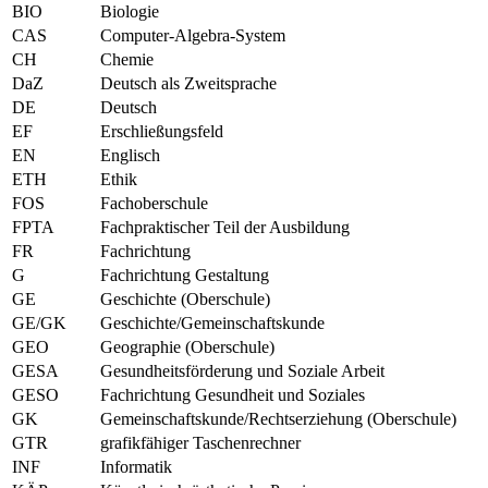
BIO
Biologie
CAS
Computer-Algebra-System
CH
Chemie
DaZ
Deutsch als Zweitsprache
DE
Deutsch
EF
Erschließungsfeld
EN
Englisch
ETH
Ethik
FOS
Fachoberschule
FPTA
Fachpraktischer Teil der Ausbildung
FR
Fachrichtung
G
Fachrichtung Gestaltung
GE
Geschichte (Oberschule)
GE/GK
Geschichte/Gemeinschaftskunde
GEO
Geographie (Oberschule)
GESA
Gesundheitsförderung und Soziale Arbeit
GESO
Fachrichtung Gesundheit und Soziales
GK
Gemeinschaftskunde/Rechtserziehung (Oberschule)
GTR
grafikfähiger Taschenrechner
INF
Informatik