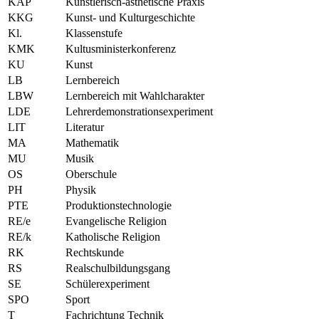
KÄP
Künstlerisch-ästhetische Praxis
KKG
Kunst- und Kulturgeschichte
Kl.
Klassenstufe
KMK
Kultusministerkonferenz
KU
Kunst
LB
Lernbereich
LBW
Lernbereich mit Wahlcharakter
LDE
Lehrerdemonstrationsexperiment
LIT
Literatur
MA
Mathematik
MU
Musik
OS
Oberschule
PH
Physik
PTE
Produktionstechnologie
RE/e
Evangelische Religion
RE/k
Katholische Religion
RK
Rechtskunde
RS
Realschulbildungsgang
SE
Schülerexperiment
SPO
Sport
T
Fachrichtung Technik