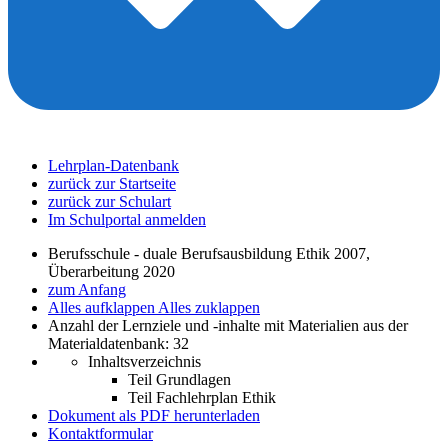
Lehrplan-Datenbank
zurück zur Startseite
zurück zur Schulart
Im Schulportal anmelden
Berufsschule - duale Berufsausbildung Ethik 2007,
Überarbeitung 2020
zum Anfang
Alles aufklappen
Alles zuklappen
Anzahl der Lernziele und -inhalte mit Materialien aus der
Materialdatenbank: 32
Inhaltsverzeichnis
Teil Grundlagen
Teil Fachlehrplan Ethik
Dokument als PDF herunterladen
Kontaktformular