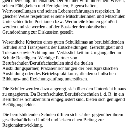
gleichberechtigt miteinander. Der Schüler wird mit seinem Wissen,
seinen Fähigkeiten und Fertigkeiten, Eigenschaften,
Wertvorstellungen und seinen Lebenserfahrungen respektiert. In
gleicher Weise respektiert er seine Mitschülerinnen und Mitschüler.
Unterschiedliche Positionen bzw. Werturteile können geäußert
werden und sie werden auf der Basis der demokratischen
Grundordnung zur Diskussion gestellt.
Wesentliche Kriterien eines guten Schulklimas an berufsbildenden
Schulen sind Transparenz der Entscheidungen, Gerechtigkeit und
Toleranz sowie Achtung und Verlässlichkeit im Umgang aller an
Schule Beteiligten. Wichtige Partner von
Berufsschulen/Berufsfachschulen sind die dualen
Ausbildungspartner, Praxiseinrichtungen der berufspraktischen
Ausbildung oder des Betriebspraktikums, die den schulischen
Bildungs- und Erziehungsauftrag unterstützen.
Die Schüler werden dazu angeregt, sich über den Unterricht hinaus
zu engagieren. Da Berufsschulen/Berufsfachschulen i. d. R. in ein
Berufliches Schulzentrum eingegliedert sind, bieten sich genügend
Betätigungsfelder.
Die berufsbildenden Schulen öffnen sich stärker gegenüber ihrem
gesellschaftlichen Umfeld und leisten einen Beitrag zur
Regionalentwicklung.