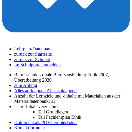
Lehrplan-Datenbank
zurück zur Startseite
zurück zur Schulart
Im Schulportal anmelden
Berufsschule - duale Berufsausbildung Ethik 2007,
Überarbeitung 2020
zum Anfang
Alles aufklappen
Alles zuklappen
Anzahl der Lernziele und -inhalte mit Materialien aus der
Materialdatenbank: 32
Inhaltsverzeichnis
Teil Grundlagen
Teil Fachlehrplan Ethik
Dokument als PDF herunterladen
Kontaktformular