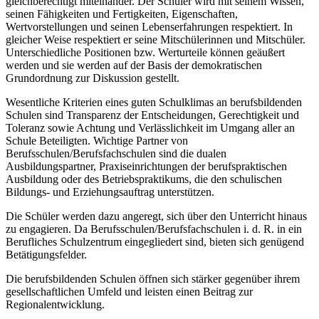
gleichberechtigt miteinander. Der Schüler wird mit seinem Wissen,
seinen Fähigkeiten und Fertigkeiten, Eigenschaften,
Wertvorstellungen und seinen Lebenserfahrungen respektiert. In
gleicher Weise respektiert er seine Mitschülerinnen und Mitschüler.
Unterschiedliche Positionen bzw. Werturteile können geäußert
werden und sie werden auf der Basis der demokratischen
Grundordnung zur Diskussion gestellt.
Wesentliche Kriterien eines guten Schulklimas an berufsbildenden
Schulen sind Transparenz der Entscheidungen, Gerechtigkeit und
Toleranz sowie Achtung und Verlässlichkeit im Umgang aller an
Schule Beteiligten. Wichtige Partner von
Berufsschulen/Berufsfachschulen sind die dualen
Ausbildungspartner, Praxiseinrichtungen der berufspraktischen
Ausbildung oder des Betriebspraktikums, die den schulischen
Bildungs- und Erziehungsauftrag unterstützen.
Die Schüler werden dazu angeregt, sich über den Unterricht hinaus
zu engagieren. Da Berufsschulen/Berufsfachschulen i. d. R. in ein
Berufliches Schulzentrum eingegliedert sind, bieten sich genügend
Betätigungsfelder.
Die berufsbildenden Schulen öffnen sich stärker gegenüber ihrem
gesellschaftlichen Umfeld und leisten einen Beitrag zur
Regionalentwicklung.