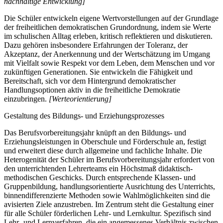
nachhaltige Entwicklung]
Die Schüler entwickeln eigene Wertvorstellungen auf der Grundlage
der freiheitlichen demokratischen Grundordnung, indem sie Werte
im schulischen Alltag erleben, kritisch reflektieren und diskutieren.
Dazu gehören insbesondere Erfahrungen der Toleranz, der
Akzeptanz, der Anerkennung und der Wertschätzung im Umgang
mit Vielfalt sowie Respekt vor dem Leben, dem Menschen und vor
zukünftigen Generationen. Sie entwickeln die Fähigkeit und
Bereitschaft, sich vor dem Hintergrund demokratischer
Handlungsoptionen aktiv in die freiheitliche Demokratie
einzubringen.
[Werteorientierung]
Gestaltung des Bildungs- und Erziehungsprozesses
Das Berufsvorbereitungsjahr knüpft an den Bildungs- und
Erziehungsleistungen in Oberschule und Förderschule an, festigt
und erweitert diese durch allgemeine und fachliche Inhalte. Die
Heterogenität der Schüler im Berufsvorbereitungsjahr erfordert von
den unterrichtenden Lehrerteams ein Höchstmaß didaktisch-
methodischen Geschicks. Durch entsprechende Klassen- und
Gruppenbildung, handlungsorientierte Ausrichtung des Unterrichts,
binnendifferenzierte Methoden sowie Wahlmöglichkeiten sind die
avisierten Ziele anzustreben. Im Zentrum steht die Gestaltung einer
für alle Schüler förderlichen Lehr- und Lernkultur. Spezifisch sind
Lehr- und Lernverfahren, die ein angemessenes Verhältnis zwischen