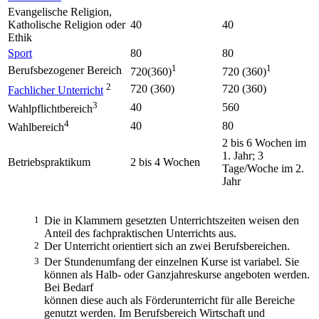
Evangelische Religion,
Katholische Religion oder
40
40
Ethik
Sport
80
80
1
1
Berufsbezogener Bereich
720(360)
720 (360)
2
720 (360)
720 (360)
Fachlicher Unterricht
3
40
560
Wahlpflichtbereich
4
40
80
Wahlbereich
2 bis 6 Wochen im
1. Jahr; 3
Betriebspraktikum
2 bis 4 Wochen
Tage/Woche im 2.
Jahr
1
Die in Klammern gesetzten Unterrichtszeiten weisen den
Anteil des fachpraktischen Unterrichts aus.
2
Der Unterricht orientiert sich an zwei Berufsbereichen.
3
Der Stundenumfang der einzelnen Kurse ist variabel. Sie
können als Halb- oder Ganzjahreskurse angeboten werden.
Bei Bedarf
können diese auch als Förderunterricht für alle Bereiche
genutzt werden. Im Berufsbereich Wirtschaft und