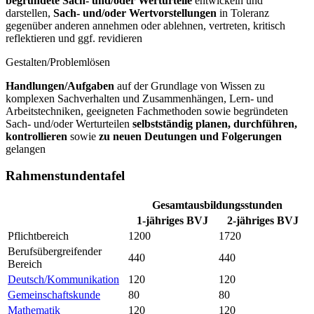
begründete Sach- und/oder Werturteile
entwickeln und
darstellen,
Sach- und/oder Wertvorstellungen
in Toleranz
gegenüber anderen annehmen oder ablehnen, vertreten, kritisch
reflektieren und ggf. revidieren
Gestalten/Problemlösen
Handlungen/Aufgaben
auf der Grundlage von Wissen zu
komplexen Sachverhalten und Zusammenhängen, Lern- und
Arbeitstechniken, geeigneten Fachmethoden sowie begründeten
Sach- und/oder Werturteilen
selbstständig planen, durchführen,
kontrollieren
sowie
zu neuen Deutungen und Folgerungen
gelangen
Rahmenstundentafel
Gesamtausbildungsstunden
1-jähriges BVJ
2-jähriges BVJ
Pflichtbereich
1200
1720
Berufsübergreifender
440
440
Bereich
Deutsch/Kommunikation
120
120
Gemeinschaftskunde
80
80
Mathematik
120
120