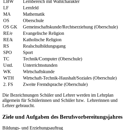
LBW
Lernbereich mit Wahlcharakter
LF
Lernfeld
MA
Mathematik
OS
Oberschule
OS GK
Gemeinschaftskunde/Rechtserziehung (Oberschule)
RE/e
Evangelische Religion
RE/k
Katholische Religion
RS
Realschulbildungsgang
SPO
Sport
TC
Technik/Computer (Oberschule)
Ustd.
Unterrichtsstunden
WK
Wirtschaftskunde
WTH
Wirtschaft-Technik-Haushalt/Soziales (Oberschule)
2. FS
Zweite Fremdsprache (Oberschule)
Die Bezeichnungen Schüler und Lehrer werden im Lehrplan
allgemein für Schülerinnen und Schüler bzw. Lehrerinnen und
Lehrer gebraucht.
Ziele und Aufgaben des Berufsvorbereitungsjahres
Bildungs- und Erziehungsauftrag