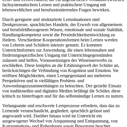
fachsystematischem Lernen und praktischem Umgang mit
lebensweltlichen und berufsorientierenden Fragen bewirken.
Durch geeignete und strukturierte Lernsituationen sind
Denkprozesse, sprachliches Handeln, der Erwerb von allgemeinem
und berufsfeldbezogenem Wissen, emotionale und soziale Stabilität,
Handlungskompetenz sowie die Persönlichkeitsentwicklung zu
fördern. Verschiedene Kooperationsformen beim Lernen werden
von Lehrern und Schülern intensiv genutzt. Es kommen
Unterrichtsformen zur Anwendung, die einen lebensnahen und
förderungsspezifischen Umgang mit Unterrichtsgegenständen
zulassen und helfen, Voraussetzungen des Wissenserwerbs zu
erschließen. Diese knüpfen an die Erfahrungswelt der Schüler an,
berücksichtigen die Verbindung von Kognition und Emotion. Sie
eröffnen Möglichkeiten, einen Lerngegenstand aus mehreren
Perspektiven und in vielfältigen Problem- und
Anwendungszusammenhängen zu betrachten. Der gezielte Einsatz
von traditionellen und digitalen Medien befähigt die Schüler, diese
kritisch zu hinterfragen und für das selbstständige Lernen zu nutzen.
Verlangsamte und erschwerte Lernprozesse erfordern, dass das zu
Lernende veranschaulicht, gegliedert, sprachlich gefasst und
angewandt wird. Darüber hinaus wird im Unterricht ein
ausgewogener Wechsel von Anspannung und Entspannung, von
Konzentrations- und Ruhephasen sowie Bewegung beachtet.